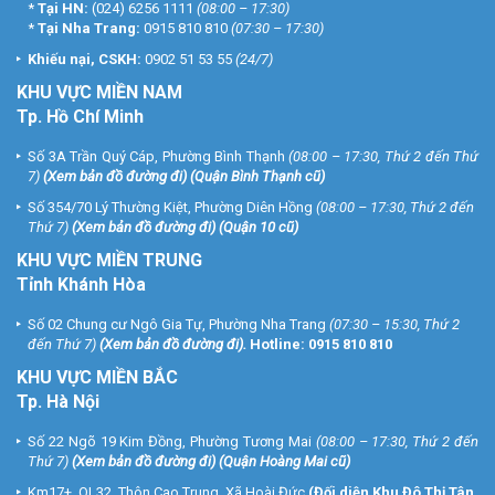
*
Tại HN:
(024) 6256 1111
(08:00 – 17:30)
*
Tại Nha Trang:
0915 810 810
(07:30 – 17:30)
Khiếu nại, CSKH:
0902 51 53 55
(24/7)
KHU
VỰC MIỀN NAM
Tp. Hồ Chí Minh
Số 3A Trần Quý Cáp, Phường Bình Thạnh
(08:00 – 17:30, Thứ 2 đến Thứ
7)
(
Xem bản đồ đường đi
) (Quận Bình Thạnh cũ)
Số 354/70 Lý Thường Kiệt, Phường Diên Hồng
(08:00 – 17:30, Thứ 2 đến
Thứ 7)
(
Xem bản đồ đường đi
) (Quận 10 cũ)
KHU VỰC MIỀN TRUNG
Tỉnh Khánh Hòa
Số 02 Chung cư Ngô Gia Tự, Phường Nha Trang
(07:30 – 15:30, Thứ 2
đến Thứ 7)
(
Xem bản đồ đường đi
).
Hotline:
0915 810 810
KHU VỰC MIỀN BẮC
Tp. Hà Nội
Số 22 Ngõ 19 Kim Đồng, Phường Tương Mai
(08:00 – 17:30, Thứ 2 đến
Thứ 7)
(
Xem bản đồ đường đi
) (Quận Hoàng Mai cũ)
Km17+, QL32, Thôn Cao Trung, Xã Hoài Đức
(Đối diện Khu Đô Thị Tân