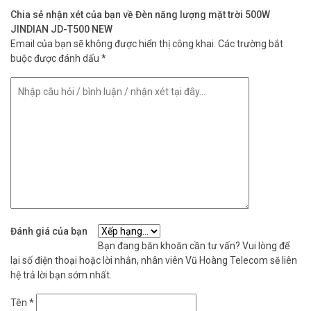
nghiệm của chúng tôi luôn sẵn sàng tư vấn và hỗ trợ bạn
Chia sẻ nhận xét của bạn về Đèn năng lượng mặt trời 500W
trong suốt quá trình mua hàng và sử dụng sản phẩm.
JINDIAN JD-T500 NEW
Email của bạn sẽ không được hiển thị công khai.
Các trường bắt
Với những ưu điểm vượt trội,
đèn năng lượng mặt trời JINDIAN
JD
buộc được đánh dấu
*
T500 NEW là giải pháp chiếu sáng hoàn hảo cho mọi không gian.
Hãy đến với Vũ Hoàng Telecom để trải nghiệm sự khác biệt!
Thông tin sản phẩm đèn năng lượng mặt
trời 500W JINDIAN JD T500 NEW
– Công suất: 500W
– Chíp Led lớn 5730 chế độ 666 LED
– Nhiệt độ màu 6500k
– Thời gian sạc: 4-6H
– Thời gian chiếu sáng: 12 giờ chiếu sáng liên tục
– Diện tích chiếu xạ: khoảng 200 mét vuông
– Phương pháp điều khiển: điều khiển từ xa, điều khiển ánh sáng
Đánh giá của bạn
– Chất liệu: ABS
Bạn đang băn khoăn cần tư vấn? Vui lòng để
– Cấp độ chống thấm nước: IP67
lại số điện thoại hoặc lời nhắn, nhân viên Vũ Hoàng Telecom sẽ liên
– Tấm Pin Monocrystaline 30W
hệ trả lời bạn sớm nhất.
– Pin: Pin lithium sắt phosphate 3.2V 30000mah
– Kích thước tấm pin: 530 *350 * 17mm
Tên
*