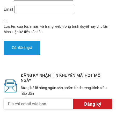
– Kích thước đèn: 418*377*89mm
– Xuất xứ: Trung Quốc.
Email
– Thời gian bảo hành: 1 năm
Đặt mua đèn solar JINDIAN ngay hôm nay để được hỗ trợ giá tốt
Lưu tên của tôi, email, và trang web trong trình duyệt này cho lần
nhất. Tham khảo thêm thông tin tại
Facebook Vuhoangtelecom
bình luận kế tiếp của tôi.
nhé.
ĐĂNG KÝ NHẬN TIN KHUYẾN MÃI HOT MỖI
NGÀY
Đừng bỏ lỡ hàng ngàn sản phẩm từ chương trình siêu
hấp dẫn