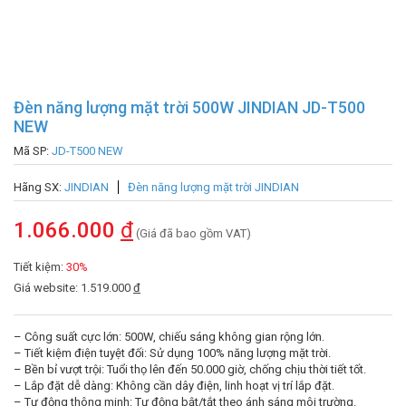
Đèn năng lượng mặt trời 500W JINDIAN JD-T500
NEW
Mã SP:
JD-T500 NEW
Hãng SX:
JINDIAN
Đèn năng lượng mặt trời JINDIAN
1.066.000
đ
(Giá đã bao gồm VAT)
Tiết kiệm:
30%
Giá website: 1.519.000
đ
– Công suất cực lớn: 500W, chiếu sáng không gian rộng lớn.
– Tiết kiệm điện tuyệt đối: Sử dụng 100% năng lượng mặt trời.
– Bền bỉ vượt trội: Tuổi thọ lên đến 50.000 giờ, chống chịu thời tiết tốt.
– Lắp đặt dễ dàng: Không cần dây điện, linh hoạt vị trí lắp đặt.
– Tự động thông minh: Tự động bật/tắt theo ánh sáng môi trường.