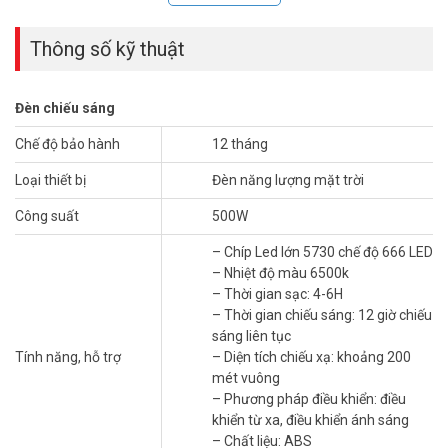
Thông số kỹ thuật
Đèn chiếu sáng
Chế độ bảo hành
12 tháng
Loại thiết bị
Đèn năng lượng mặt trời
Tại sao nên chọn đèn năng lượng mặt trời
Công suất
500W
JINDIAN JD T500 NEW?
– Chíp Led lớn 5730 chế độ 666 LED
JINDIAN JD T500 NEW nổi bật với thiết kế hiện đại, chắc chắn, dễ
– Nhiệt độ màu 6500k
dàng lắp đặt ở nhiều vị trí khác nhau. Đèn sử dụng tấm pin năng
– Thời gian sạc: 4-6H
lượng mặt trời hiệu suất cao, có khả năng hấp thụ ánh sáng tối ưu,
– Thời gian chiếu sáng: 12 giờ chiếu
ngay cả trong điều kiện thời tiết không mấy thuận lợi. Với công suất
sáng liên tục
500W, đèn cung cấp ánh sáng cực mạnh, phù hợp cho việc chiếu
Tính năng, hỗ trợ
– Diện tích chiếu xạ: khoảng 200
sáng các khu vực rộng lớn như sân vườn, nhà xưởng, đường phố…
mét vuông
Ưu điểm vượt trội của JINDIAN JD T500 NEW
– Phương pháp điều khiển: điều
khiển từ xa, điều khiển ánh sáng
Tiết kiệm điện năng tuyệt đối: Hoạt động 100% bằng năng
– Chất liệu: ABS