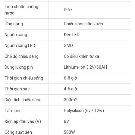
Tiêu chuẩn chống
– Công suất 500W
IP67
nước
– Chíp led: 806 pcs 5730 SMD
– Bảng điều khiển năng lượng mặt trời: 6V/75W
Ứng dụng
Chiếu sáng sân vườn
– Loại pin đa tinh thể: Lithium-Ion 3.2V/60AH
– Thời gian sạc: 4-6 giờ
Nguồn sáng
Đèn LED
– Thời gian sử dụng: 6-8 giờ
– Thân đèn: Nhôm sơn tỉnh điện được đúc nguyên khối có phay
Nguồn sáng LED
SMD
rãnh tản nhiệt.
Chế độ chiếu sáng
Có điều khiển từ xa
– Có đèn báo dung lượng pin
– Chống nước: IP67
Dung lượng pin
Lithium-Ion 3.2V/60AH
– Kích thước đèn: 520 * 415 * 95mm
– Kích thước bảng điều khiển năng lượng mặt trời: 825 * 515 *
Thời gian chiếu sáng
6-8 giờ
30mmmm
Thời gian sạc
4-6 giờ
– Bộ sản phẩm gồm: Khung gắn chữ U/ đèn và remote
– Xuất xứ: Trung Quốc
Diện tích chiếu sáng
300m2
– Bảo hành: 2 năm
Tấm pin
Polysilicon (6v / 12w)
Điện áp đầu vào (V)
6V
Công suất đèn
500W