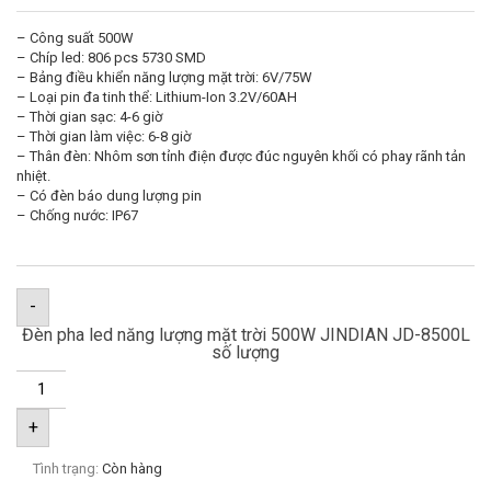
– Công suất 500W
– Chíp led: 806 pcs 5730 SMD
– Bảng điều khiển năng lượng mặt trời: 6V/75W
– Loại pin đa tinh thể: Lithium-Ion 3.2V/60AH
– Thời gian sạc: 4-6 giờ
– Thời gian làm việc: 6-8 giờ
– Thân đèn: Nhôm sơn tỉnh điện được đúc nguyên khối có phay rãnh tản
nhiệt.
– Có đèn báo dung lượng pin
– Chống nước: IP67
-
Đèn pha led năng lượng mặt trời 500W JINDIAN JD-8500L
số lượng
+
Tình trạng:
Còn hàng