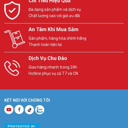
Chi Tiêu Hiệu Quả
Đa dạng sản phẩm và dịch vụ
Chất lượng cao với giá ưu đãi
An Tâm Khi Mua Sắm
Sản phẩm, hàng hóa chính hãng
Thanh toán tiện lợi
Dịch Vụ Chu Đáo
Giao hàng nhanh trong 24h
Hotline phục vụ cả T7 và CN
KẾT NỐI VỚI CHÚNG TÔI