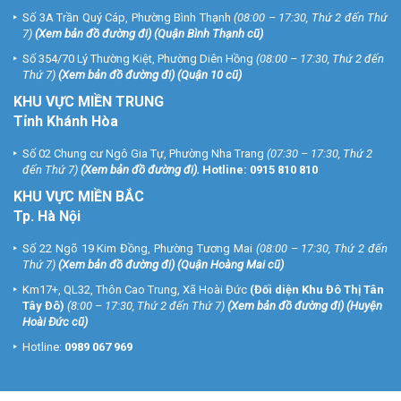
Số 3A Trần Quý Cáp, Phường Bình Thạnh
(08:00 – 17:30, Thứ 2 đến Thứ
7)
(
Xem bản đồ đường đi
) (Quận Bình Thạnh cũ)
Số 354/70 Lý Thường Kiệt, Phường Diên Hồng
(08:00 – 17:30, Thứ 2 đến
Thứ 7)
(
Xem bản đồ đường đi
) (Quận 10 cũ)
KHU VỰC MIỀN TRUNG
Tỉnh Khánh Hòa
Số 02 Chung cư Ngô Gia Tự, Phường Nha Trang
(07:30 – 17:30, Thứ 2
đến Thứ 7)
(
Xem bản đồ đường đi
).
Hotline:
0915 810 810
KHU VỰC MIỀN BẮC
Tp. Hà Nội
Số 22 Ngõ 19 Kim Đồng, Phường Tương Mai
(08:00 – 17:30, Thứ 2 đến
Thứ 7)
(
Xem bản đồ đường đi
) (Quận Hoàng Mai cũ)
Km17+, QL32, Thôn Cao Trung, Xã Hoài Đức
(Đối diện Khu Đô Thị Tân
Tây Đô)
(8:00 – 17:30, Thứ 2 đến Thứ 7)
(
Xem bản đồ đường đi
) (Huyện
Hoài Đức cũ)
Hotline:
0989 067 969