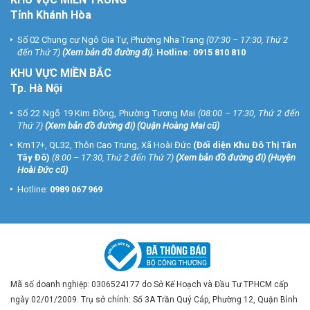
Tỉnh Khánh Hòa
Số 02 Chung cư Ngô Gia Tự, Phường Nha Trang
(07:30 – 17:30, Thứ 2
đến Thứ 7)
(
Xem bản đồ đường đi
).
Hotline:
0915 810 810
KHU VỰC MIỀN BẮC
Tp. Hà Nội
Số 22 Ngõ 19 Kim Đồng, Phường Tương Mai
(08:00 – 17:30, Thứ 2 đến
Thứ 7)
(
Xem bản đồ đường đi
) (Quận Hoàng Mai cũ)
Km17+, QL32, Thôn Cao Trung, Xã Hoài Đức
(Đối diện Khu Đô Thị Tân
Tây Đô)
(8:00 – 17:30, Thứ 2 đến Thứ 7)
(
Xem bản đồ đường đi
) (Huyện
Hoài Đức cũ)
Hotline:
0989 067 969
Mã số doanh nghiệp: 0306524177 do Sở Kế Hoạch và Đầu Tư TP.HCM cấp
ngày 02/01/2009. Trụ sở chính: Số 3A Trần Quý Cáp, Phường 12, Quận Bình