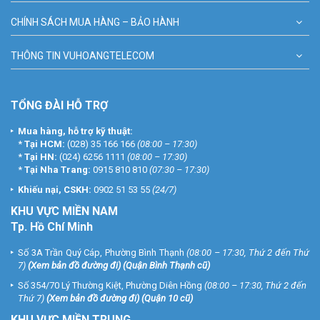
CHÍNH SÁCH MUA HÀNG – BẢO HÀNH
THÔNG TIN VUHOANGTELECOM
TỔNG ĐÀI HỖ TRỢ
Mua hàng, hỗ trợ kỹ thuật:
*
Tại HCM:
(028) 35 166 166
(08:00 – 17:30)
*
Tại HN:
(024) 6256 1111
(08:00 – 17:30)
*
Tại Nha Trang:
0915 810 810
(07:30 – 17:30)
Khiếu nại, CSKH:
0902 51 53 55
(24/7)
KHU
VỰC MIỀN NAM
Tp. Hồ Chí Minh
Số 3A Trần Quý Cáp, Phường Bình Thạnh
(08:00 – 17:30, Thứ 2 đến Thứ
7)
(
Xem bản đồ đường đi
) (Quận Bình Thạnh cũ)
Số 354/70 Lý Thường Kiệt, Phường Diên Hồng
(08:00 – 17:30, Thứ 2 đến
Thứ 7)
(
Xem bản đồ đường đi
) (Quận 10 cũ)
KHU VỰC MIỀN TRUNG