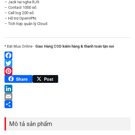
– Jack tai nghe RJ9.
– Contact 1000 số.
– Call log 200 số.
– Hỗ trợ OpenVPN.
– Tích hợp quản lý Cloud.
* Đặt Mua Online -
Giao Hàng COD kiểm hàng & thanh toán tận nơi
Facebook
Twitter
Pinterest
Share
Post
LinkedIn
Email
Share
Mô tả sản phẩm