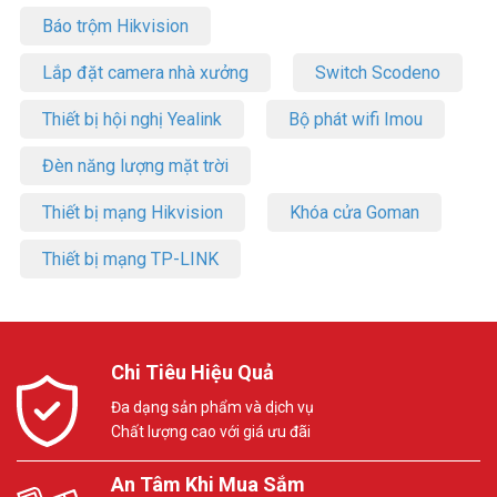
Báo trộm Hikvision
Lắp đặt camera nhà xưởng
Switch Scodeno
Thiết bị hội nghị Yealink
Bộ phát wifi Imou
Đèn năng lượng mặt trời
Thiết bị mạng Hikvision
Khóa cửa Goman
Thiết bị mạng TP-LINK
Chi Tiêu Hiệu Quả
Đa dạng sản phẩm và dịch vụ
Chất lượng cao với giá ưu đãi
An Tâm Khi Mua Sắm