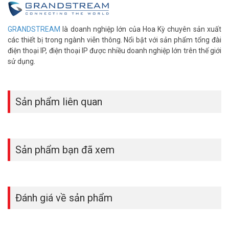
– Âm thanh chuẩn HD
– Tích hợp PoE để cấp nguồn cho thiết bị và cung cấp cho thiết bị
GRANDSTREAM
là doanh nghiệp lớn của Hoa Kỳ chuyên sản xuất
kết nối mạng
các thiết bị trong ngành viễn thông. Nổi bật với sản phẩm tổng đài
– Sản phẩm chính hãng Grandstream của Mỹ.
điện thoại IP, điện thoại IP được nhiều doanh nghiệp lớn trên thế giới
– Sản xuất tại Trung Quốc.
sử dụng.
– Bảo hành: 12 tháng.
Đặt mua Online ngay sản phẩm Grandstream GRP2602P mới nhất,
xin vui lòng liên hệ HOTLINE
1900.9259
để được hỗ trợ tốt nhất.
Sản phẩm liên quan
Tham khảo thêm hình ảnh tại
Facebook Vuhoangtelecom
nhé!
Sản phẩm bạn đã xem
Đánh giá về sản phẩm