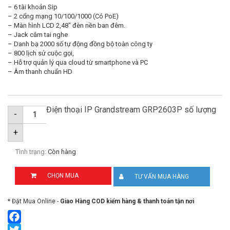
– 6 tài khoản Sip
– 2 cổng mạng 10/100/1000 (Có PoE)
– Màn hình LCD 2,48″ đèn nền ban đêm.
– Jack cắm tai nghe
– Danh bạ 2000 số tự động đồng bộ toàn công ty
– 800 lịch sử cuộc gọi,
– Hỗ trợ quản lý qua cloud từ smartphone và PC
– Âm thanh chuẩn HD
Điện thoại IP Grandstream GRP2603P số lượng
-
+
Tình trạng:
Còn hàng
CHỌN MUA
TƯ VẤN MUA HÀNG
* Đặt Mua Online -
Giao Hàng COD kiểm hàng & thanh toán tận nơi
Facebook