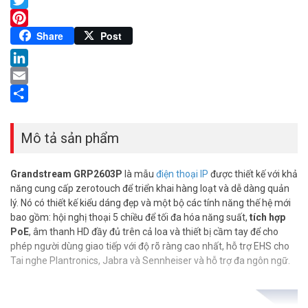
Twitter
Pinterest
Share
Post
LinkedIn
Email
Share
Mô tả sản phẩm
Grandstream GRP2603P
là mẫu
điện thoại IP
được thiết kế với khả
năng cung cấp zerotouch để triển khai hàng loạt và dễ dàng quản
lý. Nó có thiết kế kiểu dáng đẹp và một bộ các tính năng thế hệ mới
bao gồm: hội nghị thoại 5 chiều để tối đa hóa năng suất,
tích hợp
PoE
, âm thanh HD đầy đủ trên cả loa và thiết bị cầm tay để cho
phép người dùng giao tiếp với độ rõ ràng cao nhất, hỗ trợ EHS cho
Tai nghe Plantronics, Jabra và Sennheiser và hỗ trợ đa ngôn ngữ.