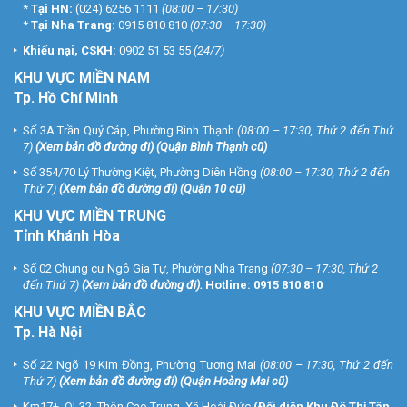
*
Tại HN:
(024) 6256 1111
(08:00 – 17:30)
*
Tại Nha Trang:
0915 810 810
(07:30 – 17:30)
Khiếu nại, CSKH:
0902 51 53 55
(24/7)
KHU
VỰC MIỀN NAM
Tp. Hồ Chí Minh
Số 3A Trần Quý Cáp, Phường Bình Thạnh
(08:00 – 17:30, Thứ 2 đến Thứ
7)
(
Xem bản đồ đường đi
) (Quận Bình Thạnh cũ)
Số 354/70 Lý Thường Kiệt, Phường Diên Hồng
(08:00 – 17:30, Thứ 2 đến
Thứ 7)
(
Xem bản đồ đường đi
) (Quận 10 cũ)
KHU VỰC MIỀN TRUNG
Tỉnh Khánh Hòa
Số 02 Chung cư Ngô Gia Tự, Phường Nha Trang
(07:30 – 17:30, Thứ 2
đến Thứ 7)
(
Xem bản đồ đường đi
).
Hotline:
0915 810 810
KHU VỰC MIỀN BẮC
Tp. Hà Nội
Số 22 Ngõ 19 Kim Đồng, Phường Tương Mai
(08:00 – 17:30, Thứ 2 đến
Thứ 7)
(
Xem bản đồ đường đi
) (Quận Hoàng Mai cũ)
Km17+, QL32, Thôn Cao Trung, Xã Hoài Đức
(Đối diện Khu Đô Thị Tân