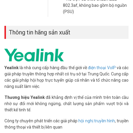
Lợi Ích Cho Doanh Nghiệp
802.3af, không bao gồm bộ nguồn
Yealink SIP-T54W được thiết kế đáp ứng nhu cầu của các doanh
(PSU)
nghiệp đang tìm kiếm giải pháp liên lạc chuyên nghiệp. Sản phẩm
không chỉ mang lại chất lượng âm thanh vượt trội mà còn giúp tối
ưu hóa quy trình giao tiếp, tiết kiệm chi phí và nâng cao năng suất
Thông tin hãng sản xuất
làm việc.
Yealink
là nhà cung cấp hàng đầu thế giới về
điện thoại VoIP
và các
giải pháp truyền thông hợp nhất có trụ sở tại Trung Quốc. Cung cấp
các giải pháp hội họp trực tuyến giúp cá nhân và tổ chức nâng cao
năng suất làm việc.
Thương hiệu Yealink
đã khẳng định vị thế của mình trên toàn cầu
nhờ sự đổi mới không ngừng, chất lượng sản phẩm vượt trội và
thiết kế tinh tế.
Công ty chuyên phát triển các giải pháp
hội nghị truyền hình
, truyền
thông thoại và thiết bị liên quan
Tại Sao Chọn Yealink SIP-T54W?