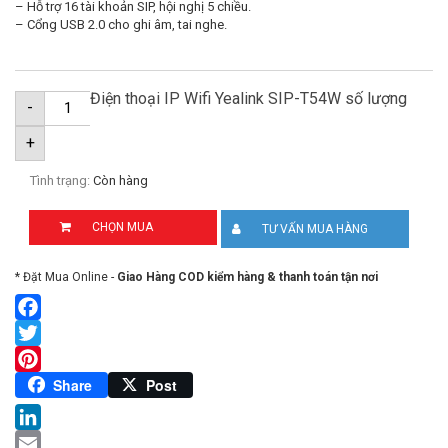
– Hỗ trợ 16 tài khoản SIP, hội nghị 5 chiều.
– Cổng USB 2.0 cho ghi âm, tai nghe.
Điện thoại IP Wifi Yealink SIP-T54W số lượng
-
+
Tình trạng:
Còn hàng
CHỌN MUA
TƯ VẤN MUA HÀNG
* Đặt Mua Online -
Giao Hàng COD kiểm hàng & thanh toán tận nơi
Facebook
Twitter
Pinterest
Share
Post
LinkedIn