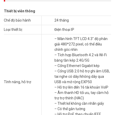
Thiết bị viễn thông
Tính Năng Nổi Bật của Yealink SIP-T54W
Chế độ bảo hành
24 tháng
Công Nghệ Kết Nối Hiện Đại
Loại thiết bị
Điện thoại IP
Giao Diện Trực Quan: Màn hình màu lớn 4.3 inch hiển thị sắc
– Màn hình TFT LCD 4.3″ độ phân
nét, dễ dàng thao tác
giải 480*272 pixel, có thể điều
Kết Nối Linh Hoạt: Hỗ trợ đa giao thức SIP, tích hợp dễ dàng
chỉnh góc nhìn
với hệ thống tổng đài hiện có
– Tích hợp Bluetooth 4.2 và Wi-Fi
Chất Lượng Âm Thanh: Công nghệ HD Voice mang đến trải
băng tần kép 2.4G/5G
nghiệm gọi điện rõ nét, chân thực
– Cổng Ethernet Gigabit kép
Hiệu Suất Cao
– Cổng USB 2.0 hỗ trợ ghi âm USB,
tai nghe có dây/không dây qua
Năng Suất Làm Việc: Hỗ trợ 16 tài khoản SIP, phù hợp cho
Tính năng, hỗ trợ
USB và mở rộng EXP50
các văn phòng và doanh nghiệp lớn
– Hỗ trợ lên đến 16 tài khoản VoIP
Bảo Mật Tối Ưu: Tích hợp các giao thức mã hóa tiên tiến, bảo
– Âm thanh HD tối ưu, tay cầm hỗ
vệ thông tin liên lạc
trợ trợ thính (HAC)
Khả Năng Mở Rộng: Tích hợp Bluetooth và USB, dễ dàng kết
– Thiết kế không cần nhãn giấy
nối phụ kiện và mở rộng chức năng
– Có thể gắn tường
– Hỗ trợ PoE theo chuẩn IEEE