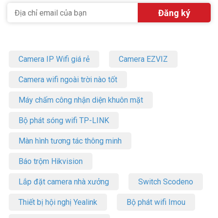
Yealink SIP-T54W
– Dòng điện thoại cao cấp phù hợp cho doanh nghiệp
– Màn hình TFT LCD 4.3″ độ phân giải 480*272 pixel, có thể điều
chỉnh góc nhìn
– Tích hợp Bluetooth 4.2 và Wi-Fi băng tần kép 2.4G/5G
Camera IP Wifi giá rẻ
Camera EZVIZ
– Cổng Ethernet Gigabit kép
– Cổng USB 2.0 hỗ trợ ghi âm USB, tai nghe có dây/không dây qua
Camera wifi ngoài trời nào tốt
USB và mở rộng EXP50
– Hỗ trợ lên đến 16 tài khoản VoIP
Máy chấm công nhận diện khuôn mặt
– Âm thanh HD tối ưu, tay cầm hỗ trợ trợ thính (HAC)
– Thiết kế không cần nhãn giấy
Bộ phát sóng wifi TP-LINK
– Có thể gắn tường
– Hỗ trợ PoE theo chuẩn IEEE 802.3af, không bao gồm bộ nguồn
Màn hình tương tác thông minh
(PSU)
– Xuất xứ: Trung Quốc
Báo trộm Hikvision
– Bảo hành: 24 tháng
Lắp đặt camera nhà xưởng
Switch Scodeno
Đừng bỏ lỡ cơ hội nâng cấp hệ thống liên lạc của bạn! Liên hệ ngay
Vũ Hoàng Telecom để được tư vấn và nhận ưu đãi đặc biệt cho
Thiết bị hội nghị Yealink
Bộ phát wifi Imou
dòng điện thoại IP Yealink SIP-T54. Xin vui lòng liên hệ HOTLINE
1900.9259
để được hỗ trợ tốt nhất. Tham khảo thêm thông tin tại