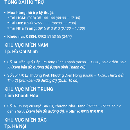
TỔNG ĐÀI HỖ TRỢ
Mua hàng, hỗ trợ kỹ thuật:
*
Tại HCM:
(028) 35 166 166
(08:00 – 17:30)
*
Tại HN:
(024) 6256 1111
(08:00 – 17:30)
*
Tại Nha Trang:
0915 810 810
(07:30 – 17:30)
Khiếu nại, CSKH:
0902 51 53 55
(24/7)
KHU
VỰC MIỀN NAM
Tp. Hồ Chí Minh
Số 3A Trần Quý Cáp, Phường Bình Thạnh
(08:00 – 17:30, Thứ 2 đến Thứ
7)
(
Xem bản đồ đường đi
) (Quận Bình Thạnh cũ)
Số 354/70 Lý Thường Kiệt, Phường Diên Hồng
(08:00 – 17:30, Thứ 2 đến
Thứ 7)
(
Xem bản đồ đường đi
) (Quận 10 cũ)
KHU VỰC MIỀN TRUNG
Tỉnh Khánh Hòa
Số 02 Chung cư Ngô Gia Tự, Phường Nha Trang
(07:30 – 15:30, Thứ 2
đến Thứ 7)
(
Xem bản đồ đường đi
).
Hotline:
0915 810 810
KHU VỰC MIỀN BẮC
Tp. Hà Nội