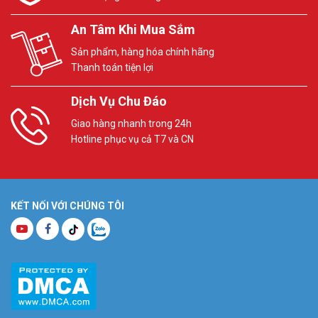
An Tâm Khi Mua Sắm
Sản phẩm, hàng hóa chính hãng
Thanh toán tiện lợi
Dịch Vụ Chu Đáo
Giao hàng nhanh trong 24h
Hotline phục vụ cả T7 và CN
KẾT NỐI VỚI CHÚNG TÔI