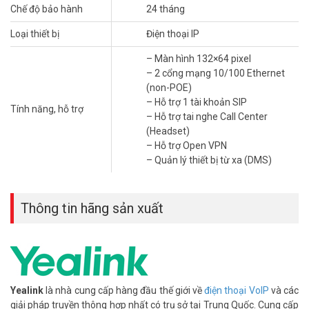
Chế độ bảo hành
24 tháng
Tại Sao Chọn Yealink SIP-T30?
Loại thiết bị
Điện thoại IP
Thiết Kế Tinh Tế, Thân Thiện Người Dùng
– Màn hình 132×64 pixel
– 2 cổng mạng 10/100 Ethernet
Điện thoại IP Yealink SIP-T30 có màn hình LCD 2.3 inch (132×64
(non-POE)
pixel) hiển thị rõ ràng. Thiết kế nhỏ gọn, chân đế đa góc điều chỉnh
– Hỗ trợ 1 tài khoản SIP
linh hoạt. Phím bấm nhạy, tay cầm chắc chắn đảm bảo thao tác
Tính năng, hỗ trợ
– Hỗ trợ tai nghe Call Center
thoải mái.
(Headset)
– Hỗ trợ Open VPN
Âm Thanh HD, Hỗ Trợ Hội Nghị
– Quản lý thiết bị từ xa (DMS)
Sản phẩm sử dụng công nghệ Yealink HD Voice, lọc tiếng ồn thông
minh. Hỗ trợ hội nghị 5 chiều, lý tưởng cho các cuộc họp nhóm nhỏ.
Điện thoại IP Yealink cho khách sạn nhỏ
đảm bảo giao tiếp chất
Thông tin hãng sản xuất
lượng cao.
Kết Nối Linh Hoạt, Quản Lý Dễ Dàng
Yealink SIP-T30 hỗ trợ 1 tài khoản SIP, 2 cổng mạng 10/100 Mbps.
Tương thích với các tổng đài IP chuẩn SIP, tích hợp nền tảng quản lý
YDMP/YMCS. Lắp đặt và bảo trì đơn giản, tiết kiệm chi phí.
Yealink
là nhà cung cấp hàng đầu thế giới về
điện thoại VoIP
và các
giải pháp truyền thông hợp nhất có trụ sở tại Trung Quốc. Cung cấp