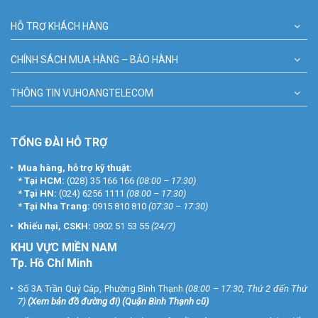
HỖ TRỢ KHÁCH HÀNG
CHÍNH SÁCH MUA HÀNG – BẢO HÀNH
THÔNG TIN VUHOANGTELECOM
TỔNG ĐÀI HỖ TRỢ
Mua hàng, hỗ trợ kỹ thuật:
*
Tại HCM:
(028) 35 166 166
(08:00 – 17:30)
*
Tại HN:
(024) 6256 1111
(08:00 – 17:30)
*
Tại Nha Trang:
0915 810 810
(07:30 – 17:30)
Khiếu nại, CSKH:
0902 51 53 55
(24/7)
KHU
VỰC MIỀN NAM
Tp. Hồ Chí Minh
Số 3A Trần Quý Cáp, Phường Bình Thạnh
(08:00 – 17:30, Thứ 2 đến Thứ
7)
(
Xem bản đồ đường đi
) (Quận Bình Thạnh cũ)