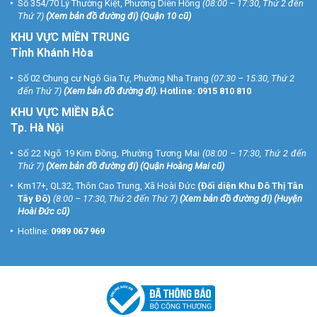
Số 354/70 Lý Thường Kiệt, Phường Diên Hồng
(08:00 – 17:30, Thứ 2 đến
Thứ 7)
(
Xem bản đồ đường đi
) (Quận 10 cũ)
KHU VỰC MIỀN TRUNG
Tỉnh Khánh Hòa
Số 02 Chung cư Ngô Gia Tự, Phường Nha Trang
(07:30 – 15:30, Thứ 2
đến Thứ 7)
(
Xem bản đồ đường đi
).
Hotline:
0915 810 810
KHU VỰC MIỀN BẮC
Tp. Hà Nội
Số 22 Ngõ 19 Kim Đồng, Phường Tương Mai
(08:00 – 17:30, Thứ 2 đến
Thứ 7)
(
Xem bản đồ đường đi
) (Quận Hoàng Mai cũ)
Km17+, QL32, Thôn Cao Trung, Xã Hoài Đức
(Đối diện Khu Đô Thị Tân
Tây Đô)
(8:00 – 17:30, Thứ 2 đến Thứ 7)
(
Xem bản đồ đường đi
) (Huyện
Hoài Đức cũ)
Hotline:
0989 067 969