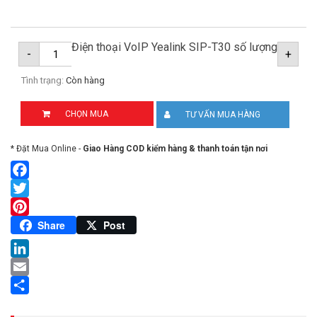
Điện thoại VoIP Yealink SIP-T30 số lượng
-
+
Tình trạng:
Còn hàng
CHỌN MUA
TƯ VẤN MUA HÀNG
* Đặt Mua Online -
Giao Hàng COD kiểm hàng & thanh toán tận nơi
Facebook
Twitter
Pinterest
Share
Post
LinkedIn
Email
Share