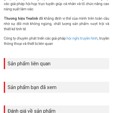
*** Xem thêm:
So sánh Yealink SIP-T30 và SIP-T31W: Đâu
các giải pháp hội họp trực tuyến giúp cá nhân và tổ chức nâng cao
là tốt nhất?
năng suất làm việc.
Thông số kỹ thuật điện thoại VoIP Yealink
Thương hiệu Yealink
đã khẳng định vị thế của mình trên toàn cầu
SIP-T30
nhờ sự đổi mới không ngừng, chất lượng sản phẩm vượt trội và
thiết kế tinh tế.
– Model: SIP-T30
– Màn hình 132×64 pixel
Công ty chuyên phát triển các giải pháp
hội nghị truyền hình
, truyền
– Hỗ trợ 1 tài khoản SIP
thông thoại và thiết bị liên quan
– 2 cổng mạng 10/100 Ethernet (non-POE)
– Hỗ trợ tai nghe Call Center (Headset)
– Hỗ trợ Open VPN
Sản phẩm liên quan
– Quản lý thiết bị từ xa (DMS)
– Xuất xứ: Trung Quốc
– Bảo hành: 24 tháng
Đặt mua Online ngay sản phẩm Yealink SIP-T30 mới nhất, xin vui
Sản phẩm bạn đã xem
lòng liên hệ HOTLINE
1900.9259
để được hỗ trợ tốt nhất. Tham
khảo thêm hình ảnh tại
Facebook Vuhoangtelecom
nhé!
Đánh giá về sản phẩm