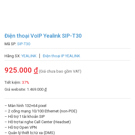
Điện thoại VoIP Yealink SIP-T30
Mã SP:
SIP-T30
Hãng SX:
YEALINK
Điện thoại IP YEALINK
925.000
đ
(Giá chưa bao gồm VAT)
Tiết kiệm:
37%
Giá website: 1.469.000
đ
– Màn hình 132×64 pixel
– 2 cổng mạng 10/100 Ethernet (non-POE)
– Hỗ trợ 1 tài khoản SIP
– Hỗ trợ tai nghe Call Center (Headset)
– Hỗ trợ Open VPN
– Quản lý thiết bị từ xa (DMS)