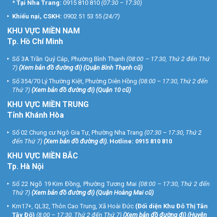
*
Tại Nha Trang:
0915 810 810
(07:30 – 17:30)
Khiếu nại, CSKH:
0902 51 53 55
(24/7)
KHU
VỰC MIỀN NAM
Tp. Hồ Chí Minh
Số 3A Trần Quý Cáp, Phường Bình Thạnh
(08:00 – 17:30, Thứ 2 đến Thứ
7)
(
Xem bản đồ đường đi
) (Quận Bình Thạnh cũ)
Số 354/70 Lý Thường Kiệt, Phường Diên Hồng
(08:00 – 17:30, Thứ 2 đến
Thứ 7)
(
Xem bản đồ đường đi
) (Quận 10 cũ)
KHU VỰC MIỀN TRUNG
Tỉnh Khánh Hòa
Số 02 Chung cư Ngô Gia Tự, Phường Nha Trang
(07:30 – 17:30, Thứ 2
đến Thứ 7)
(
Xem bản đồ đường đi
).
Hotline:
0915 810 810
KHU VỰC MIỀN BẮC
Tp. Hà Nội
Số 22 Ngõ 19 Kim Đồng, Phường Tương Mai
(08:00 – 17:30, Thứ 2 đến
Thứ 7)
(
Xem bản đồ đường đi
) (Quận Hoàng Mai cũ)
Km17+, QL32, Thôn Cao Trung, Xã Hoài Đức
(Đối diện Khu Đô Thị Tân
Tây Đô)
(8:00 – 17:30, Thứ 2 đến Thứ 7)
(
Xem bản đồ đường đi
) (Huyện