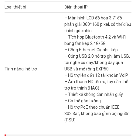
Đặc điểm nổi bật của điện thoại cao cấp
SIP-T53W
Loại thiết bị
Điện thoại IP
Thiết kế hiện đại, kết nối linh hoạt
– Màn hình LCD đồ họa 3.7″ độ
phân giải 360*160 pixel, có thể điều
Yealink SIP-T53W nổi bật với khả năng kết nối không dây ưu việt.
chỉnh góc nhìn
Tích hợp Wi-Fi 2.4/5GHz và Bluetooth 4.2, điện thoại cho phép
– Tích hợp Bluetooth 4.2 và Wi-Fi
người dùng kết nối mạng và phụ kiện một cách dễ dàng. Thiết kế
băng tần kép 2.4G/5G
sang trọng với màn hình cảm ứng 7 inch sắc nét giúp việc thao tác
– Cổng Ethernet Gigabit kép
trở nên mượt mà và trực quan.
– Cổng USB 2.0 hỗ trợ ghi âm USB,
tai nghe có dây/không dây qua
Chất lượng âm thanh vượt trội
Tính năng, hỗ trợ
USB và mở rộng EXP50
Được trang bị công nghệ âm thanh Opus HD tiên tiến, Yealink SIP-
– Hỗ trợ lên đến 12 tài khoản VoIP
T53W mang đến chất lượng cuộc gọi cực kỳ rõ ràng và sống động.
– Âm thanh HD tối ưu, tay cầm hỗ
Tính năng khử tiếng ồn thông minh và công nghệ âm thanh full-
trợ trợ thính (HAC)
duplex giúp loại bỏ nhiễu, đảm bảo đàm thoại chuyên nghiệp ngay
– Thiết kế không cần nhãn giấy
cả trong môi trường ồn ào.
– Có thể gắn tường
– Hỗ trợ PoE theo chuẩn IEEE
802.3af, không bao gồm bộ nguồn
(PSU)