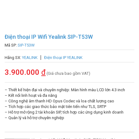
Điện thoại IP Wifi Yealink SIP-T53W
Mã SP:
SIP-T53W
Hãng SX:
YEALINK
Điện thoại IP YEALINK
3.900.000
đ
(Giá chưa bao gồm VAT)
– Thiết kế hiện đại và chuyên nghiệp: Màn hình màu LCD lớn 4.3 inch
– Kết nối linh hoạt và đa năng
– Công nghệ âm thanh HD Opus Codec và loa chất lượng cao
– Tích hợp các giao thức bảo mật tiên tiến như TLS, SRTP
– Hỗ trợ mở rộng 2 tài khoản SIP, tích hợp các ứng dụng kinh doanh
– Quản lý và hỗ trợ chuyên nghiệp