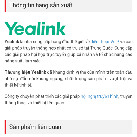
Thông tin hãng sản xuất
Yealink
là nhà cung cấp hàng đầu thế giới về
điện thoại VoIP
và các
giải pháp truyền thông hợp nhất có trụ sở tại Trung Quốc. Cung cấp
các giải pháp hội họp trực tuyến giúp cá nhân và tổ chức nâng cao
Tính năng mở rộng đa dạng
năng suất làm việc.
Hỗ trợ lên đến 16 tài khoản SIP, Yealink SIP-T53W phù hợp cho các
Thương hiệu Yealink
đã khẳng định vị thế của mình trên toàn cầu
doanh nghiệp có nhu cầu quản lý nhiều đường gọi. Khả năng kết nối
nhờ sự đổi mới không ngừng, chất lượng sản phẩm vượt trội và
với module mở rộng EXP43 giúp tăng thêm các phím chức năng,
thiết kế tinh tế.
mở rộng khả năng điều khiển và quản lý cuộc gọi.
Công ty chuyên phát triển các giải pháp
hội nghị truyền hình
, truyền
An ninh bảo mật cao cấp
thông thoại và thiết bị liên quan
Với các công nghệ bảo mật tiên tiến như TLS/SSL, SRTP, HTTPS và
mã hóa AES, Yealink SIP-T53W đảm bảo an toàn tuyệt đối cho mọi
cuộc gọi và dữ liệu. Tính năng xác thực 802.1X và VPN client tăng
Sản phẩm liên quan
cường khả năng bảo vệ thông tin của doanh nghiệp.