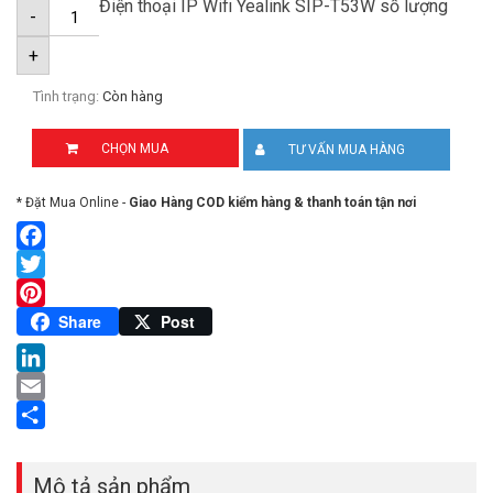
Điện thoại IP Wifi Yealink SIP-T53W số lượng
-
+
Tình trạng:
Còn hàng
CHỌN MUA
TƯ VẤN MUA HÀNG
* Đặt Mua Online -
Giao Hàng COD kiểm hàng & thanh toán tận nơi
Facebook
Twitter
Pinterest
Share
Post
LinkedIn
Email
Share
Mô tả sản phẩm