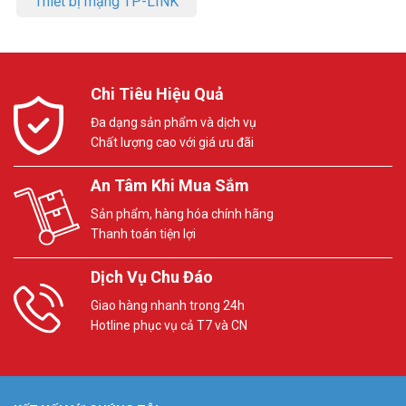
Thiết bị mạng TP-LINK
– Có thể gắn tường
– Hỗ trợ PoE theo chuẩn IEEE 802.3af, không bao gồm bộ nguồn
(PSU)
– Xuất xứ: Trung Quốc
– Bảo hành: 24 tháng
Chi Tiêu Hiệu Quả
Đặt mua Online ngay sản phẩm IP Yealink SIP-T53W mới nhất, xin
Đa dạng sản phẩm và dịch vụ
vui lòng liên hệ HOTLINE
1900.9259
để được hỗ trợ tốt nhất. Tham
Chất lượng cao với giá ưu đãi
khảo thêm hình ảnh tại
Facebook Vuhoangtelecom
nhé!
An Tâm Khi Mua Sắm
Sản phẩm, hàng hóa chính hãng
Thanh toán tiện lợi
Dịch Vụ Chu Đáo
Giao hàng nhanh trong 24h
Hotline phục vụ cả T7 và CN