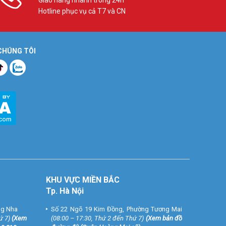
Hotline phục vụ cả T7 và CN
 CHÚNG TÔI
KHU VỰC MIỀN BẮC
Tp. Hà Nội
ng Nha
Số 22 Ngõ 19 Kim Đồng, Phường Tương Mai
ứ 7)
(
Xem
(08:00 – 17:30, Thứ 2 đến Thứ 7)
(
Xem bản đồ