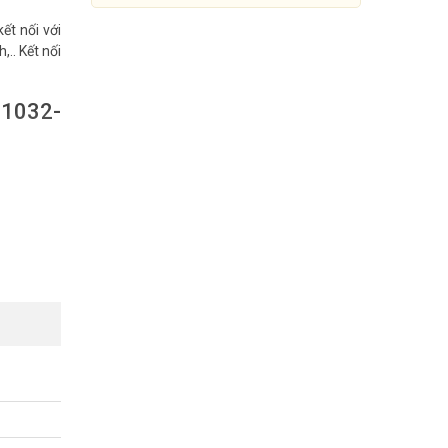
ết nối với
.. Kết nối
G1032-
Gateway 32 cổng FXO Synway
SMG1032-32O
Đang cập nhật giá
Mua Ngay