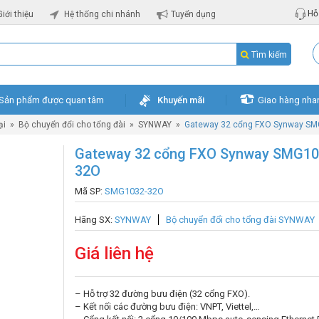
Hỗ 
Giới thiệu
Hệ thống chi nhánh
Tuyển dụng
Tìm kiếm
Sản phẩm được quan tâm
Khuyến mãi
Giao hàng nha
ại
»
Bộ chuyển đổi cho tổng đài
»
SYNWAY
»
Gateway 32 cổng FXO Synway S
Gateway 32 cổng FXO Synway SMG10
32O
Mã SP:
SMG1032-32O
Hãng SX:
SYNWAY
Bộ chuyển đổi cho tổng đài SYNWAY
Giá liên hệ
– Hỗ trợ 32 đường bưu điện (32 cổng FXO).
– Kết nối các đường bưu điện: VNPT, Viettel,…