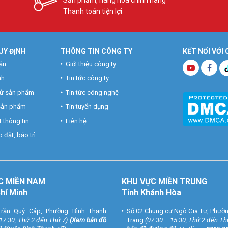
Thanh toán tiện lợi
UY ĐỊNH
THÔNG TIN CÔNG TY
KẾT NỐI VỚI
ận
Giới thiệu công ty
nh
Tin tức công ty
hử sản phẩm
Tin tức công nghệ
 sản phẩm
Tin tuyển dụng
 thông tin
Liên hệ
 đặt, bảo trì
C MIỀN NAM
KHU VỰC MIỀN TRUNG
Chí Minh
Tỉnh Khánh Hòa
rần Quý Cáp, Phường Bình Thạnh
Số 02 Chung cư Ngô Gia Tự, Phườ
 17:30, Thứ 2 đến Thứ 7)
(
Xem bản đồ
Trang
(07:30 – 15:30, Thứ 2 đến Th