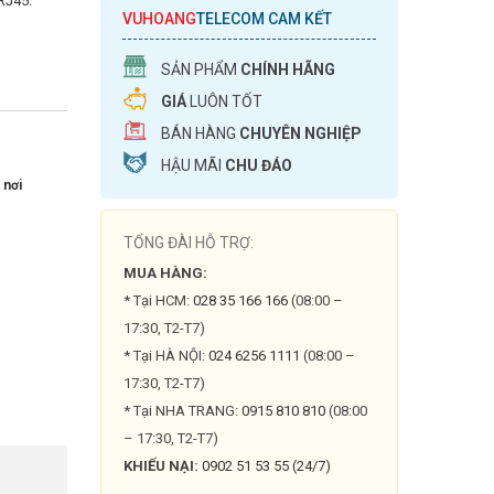
RJ45.
VUHOANG
TELECOM CAM KẾT
SẢN PHẨM
CHÍNH HÃNG
GIÁ
LUÔN TỐT
BÁN HÀNG
CHUYÊN NGHIỆP
HẬU MÃI
CHU ĐÁO
 nơi
TỔNG ĐÀI HỖ TRỢ:
MUA HÀNG:
* Tại HCM:
028 35 166 166
(08:00 –
17:30, T2-T7)
* Tại HÀ NỘI:
024 6256 1111
(08:00 –
17:30, T2-T7)
* Tại NHA TRANG:
0915 810 810
(08:00
– 17:30, T2-T7)
KHIẾU NẠI:
0902 51 53 55 (24/7)