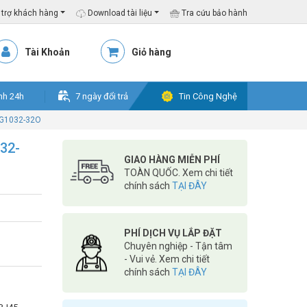
trợ khách hàng
Download tài liệu
Tra cứu bảo hành
Tài Khoản
Giỏ hàng
nh 24h
7 ngày đổi trả
Tin Công Nghệ
MG1032-32O
32-
GIAO HÀNG MIỄN PHÍ
TOÀN QUỐC. Xem chi tiết
chính sách
TẠI ĐÂY
PHÍ DỊCH VỤ LẮP ĐẶT
Chuyên nghiệp - Tận tâm
- Vui vẻ. Xem chi tiết
chính sách
TẠI ĐÂY