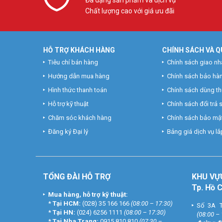
Chất lượng cao với giá ưu đãi
HỖ TRỢ KHÁCH HÀNG
CHÍNH SÁCH VÀ Q
Tiêu chí bán hàng
Chính sách giao nh
Hướng dẫn mua hàng
Chính sách bảo hà
Hình thức thanh toán
Chính sách dùng t
Hỗ trợ kỹ thuật
Chính sách đổi trả
Chăm sóc khách hàng
Chính sách bảo mật
Đăng ký Đại lý
Bảng giá dịch vụ lắp
TỔNG ĐÀI HỖ TRỢ
KHU
VỰ
Tp. Hồ 
Mua hàng, hỗ trợ kỹ thuật:
*
Tại HCM:
(028) 35 166 166
(08:00 – 17:30)
Số 3A T
*
Tại HN:
(024) 6256 1111
(08:00 – 17:30)
(08:00 –
*
Tại Nha Trang:
0915 810 810
(07:30 –