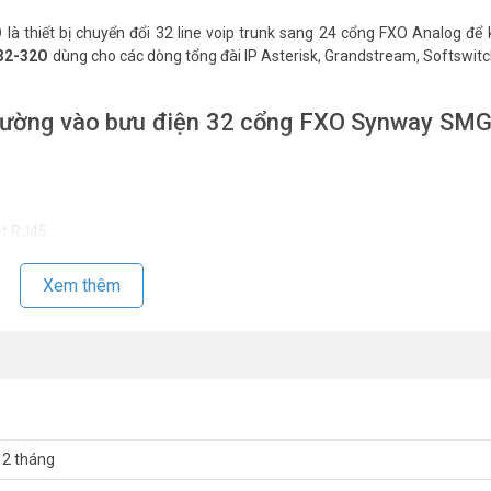
O
là thiết bị chuyển đổi 32 line voip trunk sang 24 cổng FXO Analog để k
32-32O
dùng cho các dòng tổng đài IP Asterisk, Grandstream, Softswitch,
 đường vào bưu điện 32 cổng FXO Synway SM
et RJ45.
Xem thêm
máy lẻ analog khi tổng đài lỗi.
ọi ra, thiết lập không có cổng nào bị vượt trội cước.
thoại nào.
ại gọi đến.
ối hay bị đứt.
12 tháng