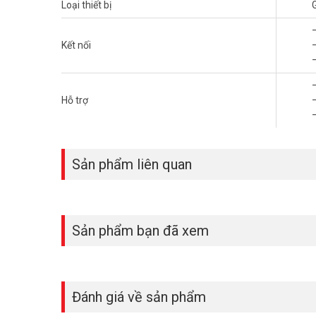
Loại thiết bị
– Cho phép kết nối trong mạng LAN hay qua Internet.
– Sản xuất tại Trung Quốc.
– Bảo hành: 24 tháng.
Kết nối
Đặt hàng mua ngay sản phẩm Synway SMG1032-32O mới nh
thêm sản phẩm tại website
vuhoangtelecom.vn
nhé !
–
Hỗ trợ
–
Sản phẩm liên quan
Sản phẩm bạn đã xem
Đánh giá về sản phẩm