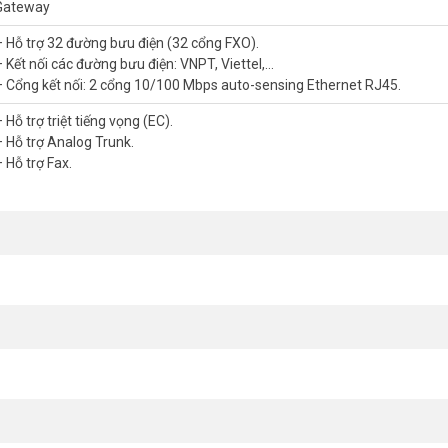
Gateway
– Hỗ trợ 32 đường bưu điện (32 cổng FXO).
– Kết nối các đường bưu điện: VNPT, Viettel,…
– Cổng kết nối: 2 cổng 10/100 Mbps auto-sensing Ethernet RJ45.
ất, xin vui lòng liên hệ HOTLINE 1900.9259 để được hỗ trợ chu đáo.
 Hỗ trợ triệt tiếng vọng (EC).
– Hỗ trợ Analog Trunk.
 Hỗ trợ Fax.