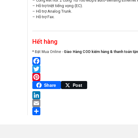
– Cổng kết nối: 2 cổng 10/100 Mbps auto-sensing Ethernet 
– Hỗ trợ triệt tiếng vọng (EC).
– Hỗ trợ Analog Trunk.
– Hỗ trợ Fax.
Hết hàng
* Đặt Mua Online -
Giao Hàng COD kiểm hàng & thanh toán tận
Facebook
Twitter
Pinterest
Share
Post
LinkedIn
Email
Share