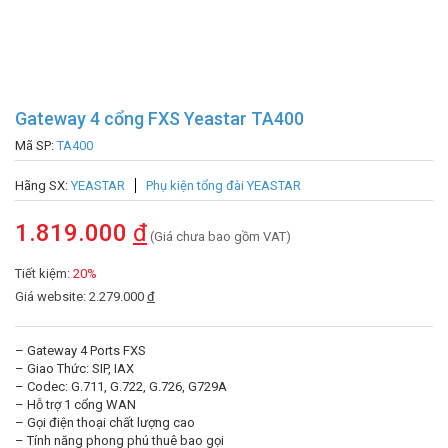
Gateway 4 cổng FXS Yeastar TA400
Mã SP:
TA400
Hãng SX:
YEASTAR
Phụ kiện tổng đài YEASTAR
1.819.000
đ
(Giá chưa bao gồm VAT)
Tiết kiệm:
20%
Giá website: 2.279.000
đ
– Gateway 4 Ports FXS
– Giao Thức: SIP, IAX
– Codec: G.711, G.722, G.726, G729A
– Hỗ trợ 1 cổng WAN
– Gọi điện thoại chất lượng cao
– Tính năng phong phú thuê bao gọi