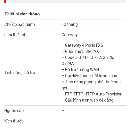
– Hỗ trợ 1 cổng WAN
– Gọi điện thoại chất lượng cao
– Tính năng phong phú thuê bao gọi
Thiết bị viễn thông
– FTP, TFTP, HTTP Auto Provision
Chế độ bảo hành
12 tháng
– Cấu hình trên web dễ dàng
– Xuất xứ: Trung Quốc
Loại thiết bị
Gateway
– Bảo hành: 12 tháng
– Gateway 4 Ports FXS
*** Xem thêm:
Tổng đài Yeastar bán chạy nhất tại Vũ Hoàng
– Giao Thức: SIP, IAX
Telecom
– Codec: G.711, G.722, G.726,
G729A
Yeastar là nhà cung cấp hàng đầu về các giải pháp VoIP, được tin
– Hỗ trợ 1 cổng WAN
dùng bởi hàng triệu khách hàng trên toàn thế giới. Đặt mua Online
Tính năng, hỗ trợ
– Gọi điện thoại chất lượng cao
ngay sản phẩm Yeastar TA400 mới nhất, xin vui lòng liên hệ
– Tính năng phong phú thuê bao
HOTLINE
1900.9259
để được hỗ trợ tốt nhất. Tham khảo thêm hình
gọi
ảnh tại
Facebook Vuhoangtelecom
nhé!
– FTP, TFTP, HTTP Auto Provision
– Cấu hình trên web dễ dàng
Nguồn cấp
–
Kích thước
–