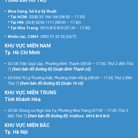
TỔNG ĐÀI HỖ TRỢ
Mua hàng, hỗ trợ kỹ thuật:
*
Tại HCM:
(028) 35 166 166
(08:00 – 17:30)
*
Tại HN:
(024) 6256 1111
(08:00 – 17:30)
*
Tại Nha Trang:
0915 810 810
(07:30 – 17:30)
Khiếu nại, CSKH:
0902 51 53 55
(24/7)
KHU
VỰC MIỀN NAM
Tp. Hồ Chí Minh
Số 3A Trần Quý Cáp, Phường Bình Thạnh
(08:00 – 17:30, Thứ 2 đến Thứ
7)
(
Xem bản đồ đường đi
) (Quận Bình Thạnh cũ)
Số 354/70 Lý Thường Kiệt, Phường Diên Hồng
(08:00 – 17:30, Thứ 2 đến
Thứ 7)
(
Xem bản đồ đường đi
) (Quận 10 cũ)
KHU VỰC MIỀN TRUNG
Tỉnh Khánh Hòa
Số 02 Chung cư Ngô Gia Tự, Phường Nha Trang
(07:30 – 17:30, Thứ 2
đến Thứ 7)
(
Xem bản đồ đường đi
).
Hotline:
0915 810 810
KHU VỰC MIỀN BẮC
Tp. Hà Nội