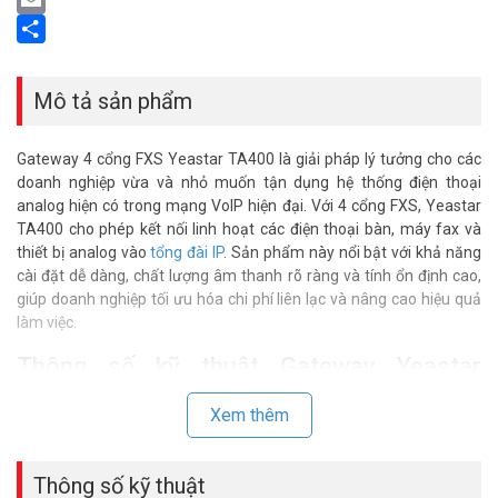
Email
Share
Mô tả sản phẩm
Gateway 4 cổng FXS Yeastar TA400 là giải pháp lý tưởng cho các
doanh nghiệp vừa và nhỏ muốn tận dụng hệ thống điện thoại
analog hiện có trong mạng VoIP hiện đại. Với 4 cổng FXS, Yeastar
TA400 cho phép kết nối linh hoạt các điện thoại bàn, máy fax và
thiết bị analog vào
tổng đài IP
. Sản phẩm này nổi bật với khả năng
cài đặt dễ dàng, chất lượng âm thanh rõ ràng và tính ổn định cao,
giúp doanh nghiệp tối ưu hóa chi phí liên lạc và nâng cao hiệu quả
làm việc.
Thông số kỹ thuật Gateway Yeastar
TA400
Xem thêm
– Gateway 4 Ports FXS
– Giao Thức: SIP, IAX
– Codec: G.711, G.722, G.726, G729A
Thông số kỹ thuật