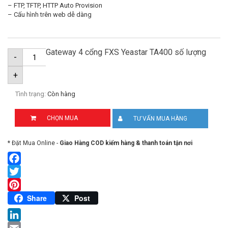
– FTP, TFTP, HTTP Auto Provision
– Cấu hình trên web dễ dàng
Gateway 4 cổng FXS Yeastar TA400 số lượng
-
+
Tình trạng:
Còn hàng
CHỌN MUA
TƯ VẤN MUA HÀNG
* Đặt Mua Online -
Giao Hàng COD kiểm hàng & thanh toán tận nơi
Facebook
Twitter
Pinterest
Share
Post
LinkedIn