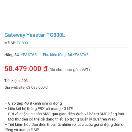
Gateway Yeastar TG800L
Mã SP:
TG800L
Hãng SX:
YEASTAR
Phụ kiện tổng đài YEASTAR
50.479.000
đ
(Giá chưa bao gồm VAT)
Tiết kiệm:
20%
Giá website: 63.095.000
đ
– Giao tiếp 4G 8 kênh sim di động
– Liên kết hệ thống PBX với mạng 4G LTE
– Gửi và nhận tin nhắn SMS qua giao diện Web và hỗ trợ SMS hàng loạt
– Mọi thứ đều có thể dễ dàng thiết lập trong quản lý dựa trên Web
– Tiết kiệm hóa đơn điện thoại rất nhiều với các cuộc gọi di động đến di
động và trung kế SIP