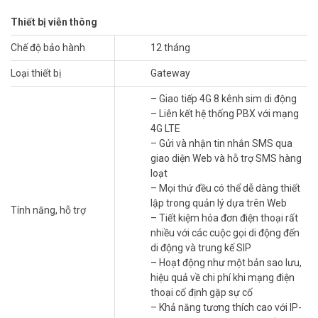
– Liên kết hệ thống PBX với mạng 4G LTE
Thiết bị viễn thông
– Gửi và nhận tin nhắn SMS qua giao diện Web và hỗ trợ SMS hàng
loạt
Chế độ bảo hành
12 tháng
– Mọi thứ đều có thể dễ dàng thiết lập trong quản lý dựa trên Web
– Tiết kiệm hóa đơn điện thoại rất nhiều với các cuộc gọi di động
Loại thiết bị
Gateway
đến di động và trung kế SIP
– Giao tiếp 4G 8 kênh sim di động
– Hoạt động như một bản sao lưu, hiệu quả về chi phí khi mạng
– Liên kết hệ thống PBX với mạng
điện thoại cố định gặp sự cố
4G LTE
– Khả năng tương thích cao với IP-PBX và softswitch chính thống
– Gửi và nhận tin nhắn SMS qua
– Xuất xứ: Trung Quốc
giao diện Web và hỗ trợ SMS hàng
– Bảo hành: 12 tháng
loạt
Yeastar là nhà cung cấp hàng đầu về các giải pháp VoIP, được tin
– Mọi thứ đều có thể dễ dàng thiết
dùng bởi hàng triệu khách hàng trên toàn thế giới. Đặt mua Online
lập trong quản lý dựa trên Web
Tính năng, hỗ trợ
ngay sản phẩm Yeastar TG800L mới nhất, xin vui lòng liên hệ
– Tiết kiệm hóa đơn điện thoại rất
HOTLINE
1900.9259
để được hỗ trợ tốt nhất. Tham khảo thêm hình
nhiều với các cuộc gọi di động đến
ảnh tại
Facebook Vuhoangtelecom
nhé!
di động và trung kế SIP
– Hoạt động như một bản sao lưu,
hiệu quả về chi phí khi mạng điện
thoại cố định gặp sự cố
– Khả năng tương thích cao với IP-