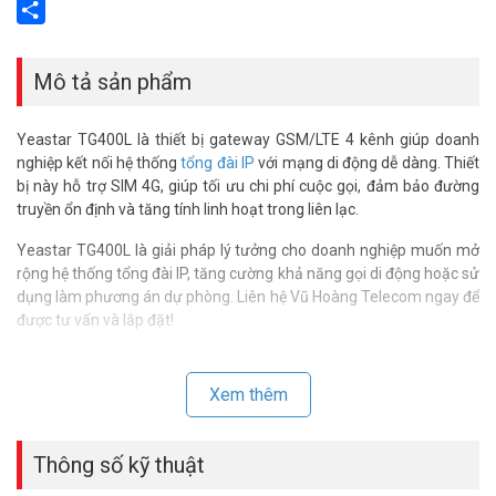
Email
Share
Mô tả sản phẩm
Yeastar TG400L là thiết bị gateway GSM/LTE 4 kênh giúp doanh
nghiệp kết nối hệ thống
tổng đài IP
với mạng di động dễ dàng. Thiết
bị này hỗ trợ SIM 4G, giúp tối ưu chi phí cuộc gọi, đảm bảo đường
truyền ổn định và tăng tính linh hoạt trong liên lạc.
Yeastar TG400L là giải pháp lý tưởng cho doanh nghiệp muốn mở
rộng hệ thống tổng đài IP, tăng cường khả năng gọi di động hoặc sử
dụng làm phương án dự phòng. Liên hệ Vũ Hoàng Telecom ngay để
được tư vấn và lắp đặt!
*** Xem thêm:
Tổng đài Yeastar bán chạy nhất tại Vũ Hoàng
Telecom
Xem thêm
Thông số kỹ thuật Gateway Yeastar
TG400L
Thông số kỹ thuật
– Giao tiếp 4G 8 kênh sim di động