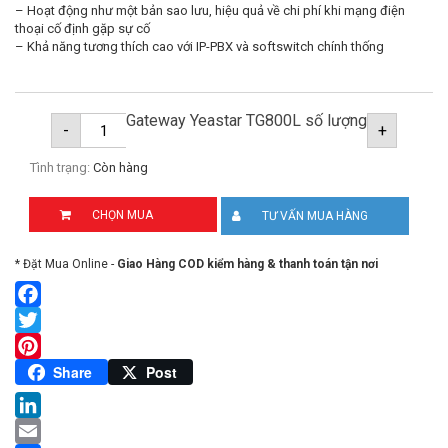
– Hoạt động như một bản sao lưu, hiệu quả về chi phí khi mạng điện
thoại cố định gặp sự cố
– Khả năng tương thích cao với IP-PBX và softswitch chính thống
Gateway Yeastar TG800L số lượng
-
+
Tình trạng:
Còn hàng
CHỌN MUA
TƯ VẤN MUA HÀNG
* Đặt Mua Online -
Giao Hàng COD kiểm hàng & thanh toán tận nơi
Facebook
Twitter
Pinterest
Share
Post
LinkedIn