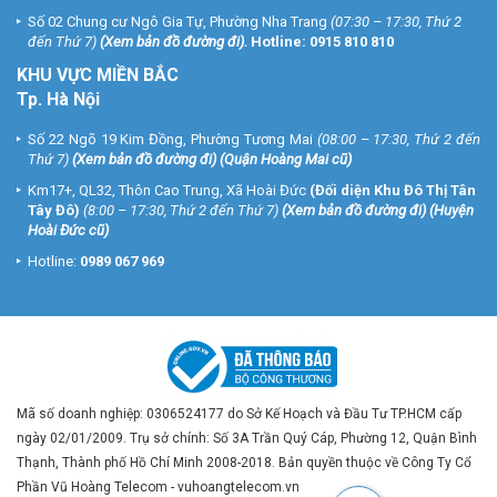
Số 02 Chung cư Ngô Gia Tự, Phường Nha Trang
(07:30 – 17:30, Thứ 2
đến Thứ 7)
(
Xem bản đồ đường đi
).
Hotline:
0915 810 810
KHU VỰC MIỀN BẮC
Tp. Hà Nội
Số 22 Ngõ 19 Kim Đồng, Phường Tương Mai
(08:00 – 17:30, Thứ 2 đến
Thứ 7)
(
Xem bản đồ đường đi
) (Quận Hoàng Mai cũ)
Km17+, QL32, Thôn Cao Trung, Xã Hoài Đức
(Đối diện Khu Đô Thị Tân
Tây Đô)
(8:00 – 17:30, Thứ 2 đến Thứ 7)
(
Xem bản đồ đường đi
) (Huyện
Hoài Đức cũ)
Hotline:
0989 067 969
Mã số doanh nghiệp: 0306524177 do Sở Kế Hoạch và Đầu Tư TP.HCM cấp
ngày 02/01/2009. Trụ sở chính: Số 3A Trần Quý Cáp, Phường 12, Quận Bình
Thạnh, Thành phố Hồ Chí Minh 2008-2018. Bản quyền thuộc về Công Ty Cổ
Phần Vũ Hoàng Telecom - vuhoangtelecom.vn