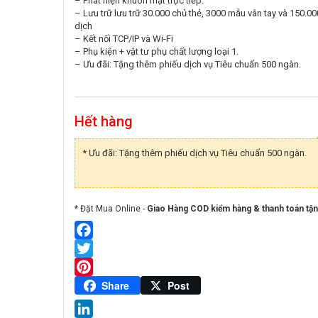
– Phát hiện khuôn mặt trực tiếp.
– Lưu trữ lưu trữ 30.000 chủ thẻ, 3000 mẫu vân tay và 150.00
dịch
– Kết nối TCP/IP và Wi-Fi
– Phụ kiện + vật tư phụ chất lượng loại 1.
– Ưu đãi: Tặng thêm phiếu dịch vụ Tiêu chuẩn 500 ngàn.
Hết hàng
* Ưu đãi: Tặng thêm phiếu dịch vụ Tiêu chuẩn 500 ngàn.
* Đặt Mua Online -
Giao Hàng COD kiểm hàng & thanh toán tận
Facebook
Twitter
Pinterest
Share
Post