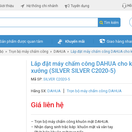
Hỗ 
Giới thiệu
Hệ thống chi nhánh
Tuyển dụng
Tìm kiếm
Sản phẩm được quan tâm
Khuyến mãi
Giao hàng nha
 bộ
»
Trọn bộ máy chấm công
»
DAHUA
»
Lắp đặt máy chấm công DAHUA cho k
Lắp đặt máy chấm công DAHUA cho 
xưởng (SILVER SILVER C2020-5)
Mã SP:
SILVER C2020-5
Hãng SX:
DAHUA
Trọn bộ máy chấm công DAHUA
Giá liên hệ
– Trọn bộ máy chấm công khuôn mặt DAHUA.
– Nhận dạng sinh trắc kép: khuôn mặt và vân tay