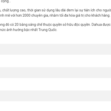
g cộng…
nhận diện khuôn mặt hồng ngoại tiên tiến làm cho việc nhận diện khuôn
 khuôn mặt trực tiếp giúp cải thiện đáng kể sự an toàn an ninh.
chất lượng cao, thời gian sử dụng lâu dài đem lại sự tiện ích cho ngườ
nh mẽ với hơn 2000 chuyên gia, nhằm tối đa hóa giá trị cho khách hàng.
 kiểm soát cửa nổi tiếng xuất xứ từ Trung Quốc. DAHUA được biết đến vớ
hệ ngay
Vũ Hoàng Telecom
để được báo giá và lắp đặt chuyên nghiệp, uy 
ng đó có 20 bằng sáng chế thuộc quyền sở hữu độc quyền. Dahua được 
 mức ảnh hưởng bậc nhất Trung Quốc.
ua DHI-ASA4214F + Tặng 10 mét dây mạng Cat5 U
tPSS
ếp Wiegand
ặc kết hợp