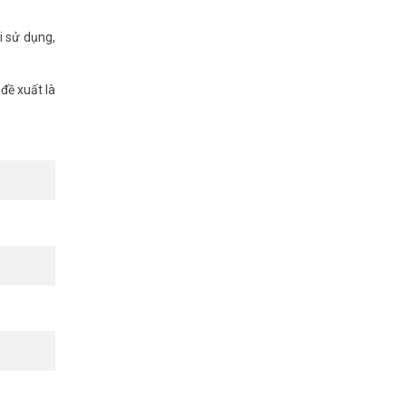
g mặt
i sử dụng,
i sản
tín nhé!
đề xuất là
TP