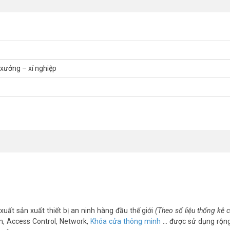
xưởng – xí nghiệp
h khắc phục
 sản xuất với số lượng lớn nhân viên trở thành vấn đề nan giải. Và kè
 nhà máy xí nghiệp. Hãy chọn giải pháp chấm công xưởng sản xuất.
chấm công DAHUA DHI-ASA4214F cho kho xưởn
xuất sản xuất thiết bị an ninh hàng đầu thế giới
(Theo số liệu thống kê
m, Access Control, Network,
Khóa cửa thông minh
… được sử dụng rộng
ó khả năng lưu trữ lưu trữ 30.000 chủ thẻ, 3000 mẫu vân tay và 150.