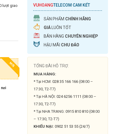
VUHOANG
TELECOM CAM KẾT
0 lượt giao
SẢN PHẨM
CHÍNH HÃNG
GIÁ
LUÔN TỐT
BÁN HÀNG
CHUYÊN NGHIỆP
HẬU MÃI
CHU ĐÁO
MỚI
TỔNG ĐÀI HỖ TRỢ:
MUA HÀNG:
* Tại HCM:
028 35 166 166
(08:00 –
 nơi
17:30, T2-T7)
* Tại HÀ NỘI:
024 6256 1111
(08:00 –
17:30, T2-T7)
* Tại NHA TRANG:
0915 810 810
(08:00
– 17:30, T2-T7)
KHIẾU NẠI:
0902 51 53 55 (24/7)