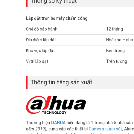
Thông số kỹ thuật
Lắp đặt trọn bộ máy chấm công
Chế độ bảo hành
12 tháng
Địa điểm lắp đặt
Nhà kho – nhà 
Khu vực lắp đặt
Bên trong
Vị trí lắp đặt
Trên tường
Thông tin hãng sản xuất
*** Xem thêm:
Lỗi thường gặp ở máy chấm công và các
Khi nhu cầu lắp đặt máy chấm công cho nhà xưởng, nhà máy
là vấn đề ca kip tại một số khu công nghiệp cũng như các
Lựa chọn thương hiệu lắp đặt máy 
Thương hiệu
DAHUA
hiện đang là 1 trong nhà 5 nhà sản 
nghiệp
năm 2019)
, cung cấp các thiết bị
Camera quan sát
, Alar
Vuhoangtelecom lựa chọn sản phẩm Dahua DHI-ASA4214F c