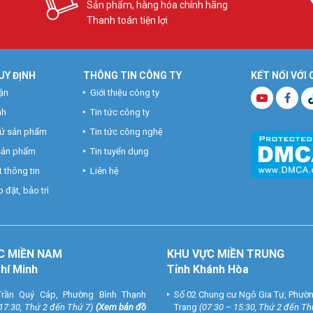
Sản phẩm, hàng hóa chính hãng
Thanh toán tiện lợi
n khuôn mặt?
CM – HN (500.000đ+).
UY ĐỊNH
THÔNG TIN CÔNG TY
KẾT NỐI VỚI
ận
Giới thiệu công ty
000đ).
nh
Tin tức công ty
hử sản phẩm
Tin tức công nghệ
g DAHUA DHI-ASA4214F cho kho xưởng giá rẻ
 sản phẩm
Tin tuyển dụng
 thông tin
Liên hệ
Giá niêm yết
Phí trọn gói Vũ Hoàng l
 đặt, bảo trì
14.600.000đ
7.800.000đ
ại Vuhoangtelecom?
ng DAHUA
C MIỀN NAM
KHU VỰC MIỀN TRUNG
Chí Minh
Tỉnh Khánh Hòa
rần Quý Cáp, Phường Bình Thạnh
Số 02 Chung cư Ngô Gia Tự, Phườ
g chi tiết, tổng hợp ngày/tuần/tháng.
 17:30, Thứ 2 đến Thứ 7)
(
Xem bản đồ
Trang
(07:30 – 15:30, Thứ 2 đến Th