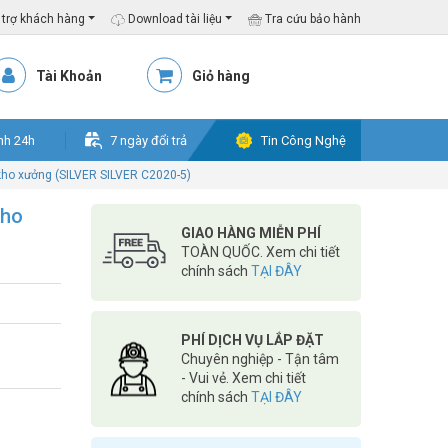
trợ khách hàng
Download tài liệu
Tra cứu bảo hành
Tài Khoản
Giỏ hàng
nh 24h
7 ngày đổi trả
Tin Công Nghệ
ho xưởng (SILVER SILVER C2020-5)
kho
GIAO HÀNG MIỄN PHÍ
TOÀN QUỐC. Xem chi tiết
chính sách
TẠI ĐÂY
PHÍ DỊCH VỤ LẮP ĐẶT
Chuyên nghiệp - Tận tâm
- Vui vẻ. Xem chi tiết
chính sách
TẠI ĐÂY