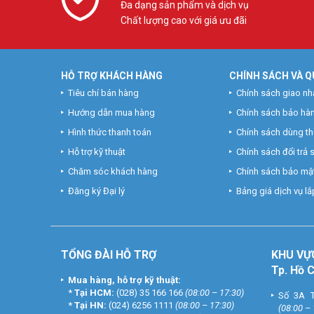
Đa dạng sản phẩm và dịch vụ
Chất lượng cao với giá ưu đãi
*** Xem thêm:
Bạn biết gì về máy chấm công nhận diệ
** ƯU ĐÃI:
– Miễn phí nhân công lắp đặt thiết bị tận nơi nội thành H
HỖ TRỢ KHÁCH HÀNG
CHÍNH SÁCH VÀ Q
– Miễn phí cài đặt và hướng dẫn sử dụng (300.000đ+).
– Miễn phí các vật tư phụ khi lắp đặt (50.000đ+).
Tiêu chí bán hàng
Chính sách giao nh
– Miễn phí bảo hành tận nơi 12 tháng do lỗi kỹ thuật (500.
Hướng dẫn mua hàng
Chính sách bảo hà
– Tặng phiếu dịch vụ tiêu chuẩn 500.000đ.
Hình thức thanh toán
Chính sách dùng t
Bảng báo giá lắp đặt máy chấm côn
Hỗ trợ kỹ thuật
Chính sách đổi trả
Chăm sóc khách hàng
Chính sách bảo mật
Gói lắp đặt
Đăng ký Đại lý
Bảng giá dịch vụ lắp
SILVER C2020-5
*** Xem thêm:
Tại sao khách hàng lựa chọn dịch vụ t
Ứng dụng khi lắp đặt bộ máy chấm cô
TỔNG ĐÀI HỖ TRỢ
KHU
VỰ
Bảo mật cao: không chấm công dùm được.
Tp. Hồ 
Mua hàng, hỗ trợ kỹ thuật:
Chấm công theo ca, giờ hành chính.
*
Tại HCM:
(028) 35 166 166
(08:00 – 17:30)
Số 3A T
Xuất dữ liệu chấm công ra Excel theo định dạng bản
*
Tại HN:
(024) 6256 1111
(08:00 – 17:30)
(08:00 –
Phần mềm chạy trên nền Access2000 hoặc SQL.