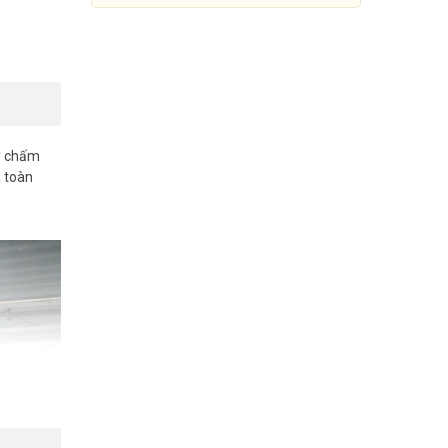
áy chấm
 toàn
Lắp đặt máy chấm công
DAHUA cho kho xưởng (SILVER
SILVER C2020-5)
Đang cập nhật giá
Mua Ngay