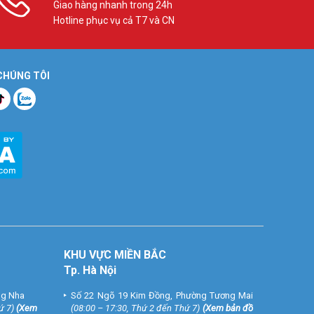
Giao hàng nhanh trong 24h
Hotline phục vụ cả T7 và CN
 CHÚNG TÔI
ắp đặt
KHU VỰC MIỀN BẮC
Tp. Hà Nội
ng Nha
Số 22 Ngõ 19 Kim Đồng, Phường Tương Mai
ứ 7)
(
Xem
(08:00 – 17:30, Thứ 2 đến Thứ 7)
(
Xem bản đồ