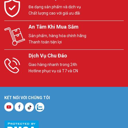
Đa dạng sản phẩm và dịch vụ
Chất lượng cao với giá ưu đãi
An Tâm Khi Mua Sắm
Sản phẩm, hàng hóa chính hãng
Thanh toán tiện lợi
Dịch Vụ Chu Đáo
Giao hàng nhanh trong 24h
Hotline phục vụ cả T7 và CN
KẾT NỐI VỚI CHÚNG TÔI