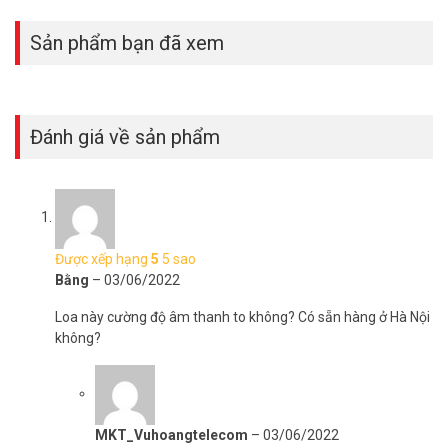
Sản phẩm bạn đã xem
Đánh giá về sản phẩm
TOA PC-658R
có thiết kế loa phần 16 cm (6 “), loại hình nón cùng
trọng lượng 500g, nên sản phẩm phù hợp để gắn trần hoặc tường
nhà với mọi địa hình.
Với kích thước lỗ gắn φ145 ± 5 mm, loa âm trần PC-658R sẽ được
Được xếp hạng
5
5 sao
giữ cố định trên trần mang tính an toàn cao trong suốt quá trình sử
Bằng
–
03/06/2022
dụng. Bề mặt loa bao lưới tản nhiệt được xử lý bằng thép lưới tấm,
trắng phù hợp với các căn phòng có trần nhà thạch cao.
Loa này cường độ âm thanh to không? Có sẵn hàng ở Hà Nội
không?
MKT_Vuhoangtelecom
–
03/06/2022