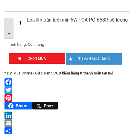
Loa âm trần lưới mịn 6W TOA PC-658R số lượng
-
+
Tình trạng:
Còn hàng
CHỌN MUA
TƯ VẤN MUA HÀNG
* Đặt Mua Online -
Giao Hàng COD kiểm hàng & thanh toán tận nơi
Facebook
Twitter
Pinterest
Share
Post
LinkedIn
Email