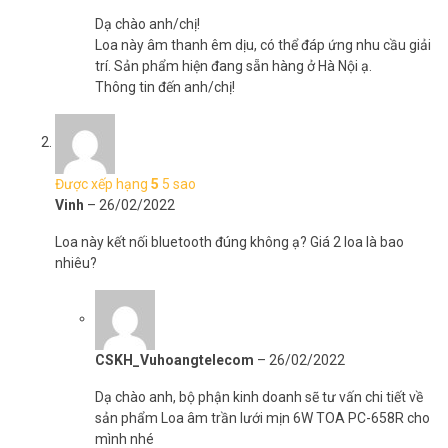
Dạ chào anh/chị!
Loa này âm thanh êm dịu, có thể đáp ứng nhu cầu giải
trí. Sản phẩm hiện đang sẵn hàng ở Hà Nội ạ.
Thông tin đến anh/chị!
Được xếp hạng
5
5 sao
Vinh
–
26/02/2022
Hãy sử dụng Loa âm trần lưới mịn TOA PC-658R để cảm nhận về
chất lượng âm thanh sản phẩm ngay hôm nay.
Loa này kết nối bluetooth đúng không ạ? Giá 2 loa là bao
nhiêu?
>> Xem thêm:
Loa âm trần 6W PC-648R
Thông số kỹ thuật loa âm trần lưới mịn 6W
TOA PC-648R
CSKH_Vuhoangtelecom
–
26/02/2022
– Công suất: 6W (100 V line), 3W (70 V line).
– Trở kháng:
Dạ chào anh, bộ phận kinh doanh sẽ tư vấn chi tiết về
+ 100 V line: 1.7 kΩ (6W), 3.3 kΩ (3W), 10 kΩ (1W).
sản phẩm Loa âm trần lưới mịn 6W TOA PC-658R cho
+ 70 V line: 1.7 kΩ (3W), 3.3 kΩ (1.5W), 10 kΩ (0.5W).
mình nhé