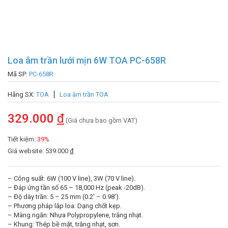
Loa âm trần lưới mịn 6W TOA PC-658R
Mã SP:
PC-658R
Hãng SX:
TOA
Loa âm trần TOA
329.000
đ
(Giá chưa bao gồm VAT)
Tiết kiệm:
39%
Giá website: 539.000
đ
– Công suất: 6W (100 V line), 3W (70 V line).
– Đáp ứng tần số 65 – 18,000 Hz (peak -20dB).
– Độ dày trần: 5 – 25 mm (0.2′ – 0.98′).
– Phương pháp lắp loa: Dạng chốt kẹp.
– Màng ngăn: Nhựa Polypropylene, trắng nhạt.
– Khung: Thép bề mặt, trắng nhạt, sơn.