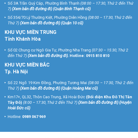
Số 3A Trần Quý Cáp, Phường Bình Thạnh
(08:00 – 17:30, Thứ 2 đến Thứ
7)
(
Xem bản đồ đường đi
) (Quận Bình Thạnh cũ)
Số 354/70 Lý Thường Kiệt, Phường Diên Hồng
(08:00 – 17:30, Thứ 2 đến
Thứ 7)
(
Xem bản đồ đường đi
) (Quận 10 cũ)
KHU VỰC MIỀN TRUNG
Tỉnh Khánh Hòa
Số 02 Chung cư Ngô Gia Tự, Phường Nha Trang
(07:30 – 15:30, Thứ 2
đến Thứ 7)
(
Xem bản đồ đường đi
).
Hotline:
0915 810 810
KHU VỰC MIỀN BẮC
Tp. Hà Nội
Số 22 Ngõ 19 Kim Đồng, Phường Tương Mai
(08:00 – 17:30, Thứ 2 đến
Thứ 7)
(
Xem bản đồ đường đi
) (Quận Hoàng Mai cũ)
Km17+, QL32, Thôn Cao Trung, Xã Hoài Đức
(Đối diện Khu Đô Thị Tân
Tây Đô)
(8:00 – 17:30, Thứ 2 đến Thứ 7)
(
Xem bản đồ đường đi
) (Huyện
Hoài Đức cũ)
Hotline:
0989 067 969