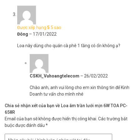
– Độ nhạy 90 dB (1W, 1 m) (500 – 5,000 Hz, pink noise).
– Đáp ứng tần số 65 – 18,000 Hz (peak -20dB).
– Cấu tạo loa 16 cm (6′) hình nón.
– Kích thước lỗ lắp: φ170±5 mm (φ6.69’±0.2′).
Được xếp hạng
5
5 sao
– Độ dày trần: 5 – 25 mm (0.2′ – 0.98′).
Đông
–
17/01/2022
– Phương pháp lắp loa: Dạng chốt kẹp.
– Màng ngăn: Nhựa Polypropylene, trắng nhạt (RAL 9010 hoặc
Loa này dùng cho quán cà phê 1 tầng có ổn không ạ?
màu tương đương).
– Khung: Thép bề mặt, trắng nhạt (RAL 9010 hoặc màu tương
đương), sơn.
– Kích thước φ192 × 73 (D) mm (φ7.56′ × 2.87′).
– Trọng lượng 500 g (1.1 lb).
CSKH_Vuhoangtelecom
–
26/02/2022
– Sản xuất tại Indonesia.
Chào anh, anh vui lòng cho em xin thông tin để Kinh
– Bảo hành: 24 tháng.
Doanh tư vấn cho mình nhé
Đặt mua hàng Online ngay hôm nay để được hỗ trợ giá tốt nhất.
Chia sẻ nhận xét của bạn về Loa âm trần lưới mịn 6W TOA PC-
Tham khảo thêm thông tin tại
Facebook Vuhoangtelecom
nhé.
658R
Email của bạn sẽ không được hiển thị công khai.
Các trường bắt
buộc được đánh dấu
*