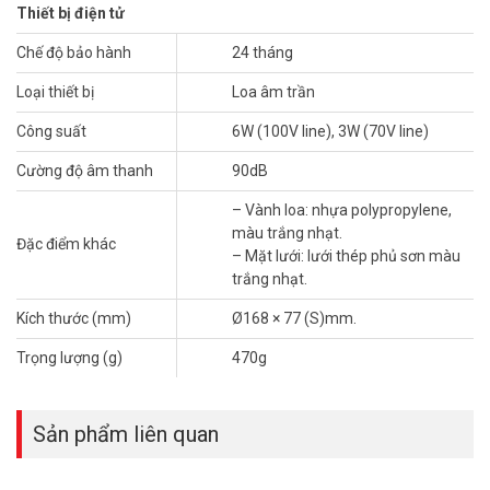
ƯU ĐIỂM CỦA LOA ÂM TRẦN LƯỚI MỊN
Thiết bị điện tử
TOA PC-658R
Chế độ bảo hành
24 tháng
Loa âm trần lưới mịn TOA PC-658R
có thể dễ dàng thay đổi trở
Loại thiết bị
Loa âm trần
kháng đầu vào khi người dùng thay đổi vị trí cắm line của biến áp.
Thêm vào cơ chế kẹp của móc treo tạo điều kiện thuận lợi cho quá
Công suất
6W (100V line), 3W (70V line)
trình lắp đặt diễn ra nhanh chóng, dễ dàng.
Cường độ âm thanh
90dB
Loa TOA PC-658R được thiết kế với một bảng nhựa và khung loa,
vành loa cũng được thiết kế tròn. Với kim loại đính kèm giúp dòng
– Vành loa: nhựa polypropylene,
sản phẩm này phù hợp với chức năng loa gắn trần. Có độ nhạy
màu trắng nhạt.
Đặc điểm khác
90dB (1W, 1m) và đáp ứng tần số 65Hz – 18kHz cho âm thanh
– Mặt lưới: lưới thép phủ sơn màu
chính xác và trung thực, khiến khách hàng hài lòng khi sử dụng.
trắng nhạt.
Kích thước (mm)
Ø168 × 77 (S)mm.
Trọng lượng (g)
470g
Sản phẩm liên quan