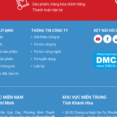
Sản phẩm, hàng hóa chính hãng
Thanh toán tiện lợi
UY ĐỊNH
THÔNG TIN CÔNG TY
KẾT NỐI VỚI
ận
Giới thiệu công ty
nh
Tin tức công ty
hử sản phẩm
Tin tức công nghệ
 sản phẩm
Tin tuyển dụng
 thông tin
Liên hệ
 đặt, bảo trì
C MIỀN NAM
KHU VỰC MIỀN TRUNG
Chí Minh
Tỉnh Khánh Hòa
rần Quý Cáp, Phường Bình Thạnh
Số 02 Chung cư Ngô Gia Tự, Phườ