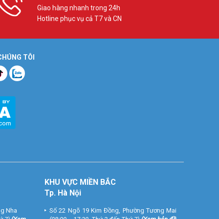
Giao hàng nhanh trong 24h
Hotline phục vụ cả T7 và CN
 CHÚNG TÔI
KHU VỰC MIỀN BẮC
Tp. Hà Nội
ng Nha
Số 22 Ngõ 19 Kim Đồng, Phường Tương Mai