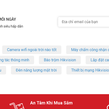
 nhất. Tham khảo thêm thông tin tại
Facebook Vuhoangtelecom
nhé.
MỖI NGÀY
nh siêu hấp dẫn
Camera wifi ngoài trời nào tốt
Máy chấm công nhận d
ng tác thông minh
Báo trộm Hikvision
Lắp đặt c
u
Đèn năng lượng mặt trời
Thiết bị mạng Hikvisi
An Tâm Khi Mua Sắm