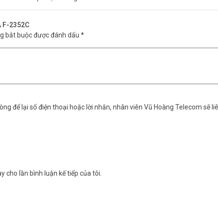
A F-2352C
ng bắt buộc được đánh dấu
*
ng để lại số điện thoại hoặc lời nhắn, nhân viên Vũ Hoàng Telecom sẽ liê
y cho lần bình luận kế tiếp của tôi.
ắn trần tán rộng TOA F-2352C