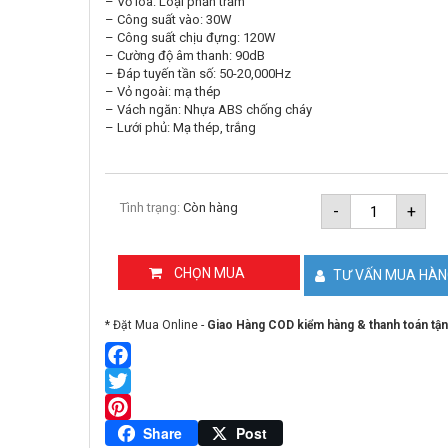
– Vỏ loa: Loại phản trầm
– Công suất vào: 30W
– Công suất chịu đựng: 120W
– Cường độ âm thanh: 90dB
– Đáp tuyến tần số: 50-20,000Hz
– Vỏ ngoài: mạ thép
– Vách ngăn: Nhựa ABS chống cháy
– Lưới phủ: Mạ thép, trắng
Loa
Tình trạng:
Còn hàng
-
+
âm
trần
30W
2
CHỌN MUA
TƯ VẤN MUA HÀ
kênh
TOA
F-
* Đặt Mua Online -
Giao Hàng COD kiểm hàng & thanh toán tận
2352C
số
lượng
Facebook
Twitter
Pinterest
Share
Post