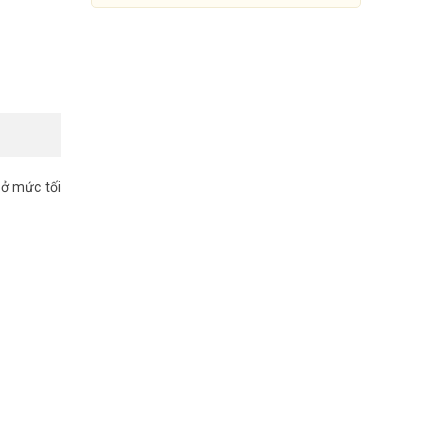
 ở mức tối
Loa âm trần 30W 2 kênh TOA
F-2352C
2.665.600đ
3.332.000đ
Mua Ngay