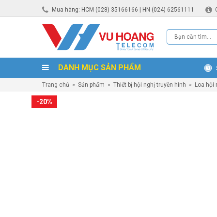
Mua hàng: HCM (028) 35166166 | HN (024) 62561111
DANH MỤC SẢN PHẨM
Trang chủ
»
Sản phẩm
»
Thiết bị hội nghị truyền hình
»
Loa hội 
-20%