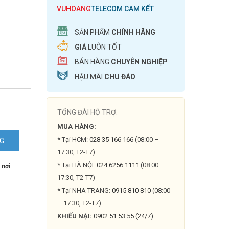
VUHOANG
TELECOM CAM KẾT
SẢN PHẨM
CHÍNH HÃNG
GIÁ
LUÔN TỐT
BÁN HÀNG
CHUYÊN NGHIỆP
HẬU MÃI
CHU ĐÁO
TỔNG ĐÀI HỖ TRỢ:
MUA HÀNG:
* Tại HCM:
028 35 166 166
(08:00 –
NG
17:30, T2-T7)
* Tại HÀ NỘI:
024 6256 1111
(08:00 –
 nơi
17:30, T2-T7)
* Tại NHA TRANG:
0915 810 810
(08:00
– 17:30, T2-T7)
KHIẾU NẠI:
0902 51 53 55 (24/7)