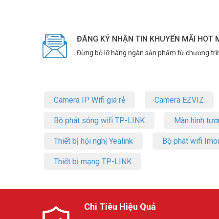
Đặt mua hàng Online ngay hôm nay để được hỗ trợ giá tốt
ĐĂNG KÝ NHẬN TIN KHUYẾN MÃI HOT 
Đừng bỏ lỡ hàng ngàn sản phẩm từ chương trì
Camera IP Wifi giá rẻ
Camera EZVIZ
Bộ phát sóng wifi TP-LINK
Màn hình tươ
Thiết bị hội nghị Yealink
Bộ phát wifi Imo
Thiết bị mạng TP-LINK
Chi Tiêu Hiệu Quả