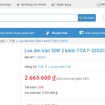
Hỗ 
Giới thiệu
Hệ thống chi nhánh
Tuyển dụng
Tìm kiếm
Sản phẩm được quan tâm
Khuyến mãi
Giao hàng nha
nghị
»
TOA
»
Loa âm trần 30W 2 kênh TOA F-2352C
Loa âm trần 30W 2 kênh TOA F-2352C
Mã SP:
F-2352C
Hãng SX:
TOA
Loa âm trần TOA
2.665.600
đ
(Giá chưa bao gồm VAT)
Tiết kiệm:
20%
Giá website: 3.332.000
đ