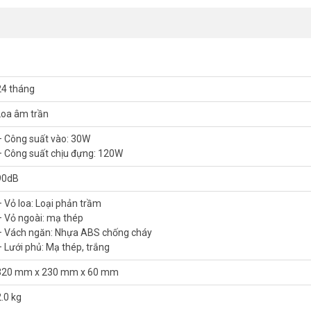
24 tháng
Loa âm trần
– Công suất vào: 30W
– Công suất chịu đựng: 120W
90dB
– Vỏ loa: Loại phản trầm
ắp đặt loa lên trần, tường. Lưới mặt loa có thể xoay tròn giúp cho vi
– Vỏ ngoài: mạ thép
– Vách ngăn: Nhựa ABS chống cháy
– Lưới phủ: Mạ thép, trắng
320 mm x 230 mm x 60 mm
2.0 kg