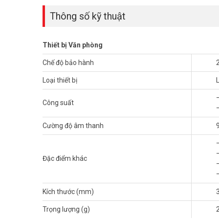
Thông số kỹ thuật
Thiết bị Văn phòng
Chế độ bảo hành
Loại thiết bị
Công suất
Cường độ âm thanh
Loa âm thanh
TOA F-2352C có thể nhanh chóng, dễ dàng l
nhanh chóng và thuận tiện.
Đặc điểm khác
Thông số kỹ thuật loa âm trần TOA F-2352C
Kích thước (mm)
– Vỏ loa: Loại phản trầm
– Công suất vào: 30W
Trọng lượng (g)
– Công suất chịu đựng: 120W