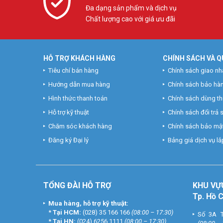
Đa dạng sản phẩm và dịch vụ
Chất lượng cao với giá ưu đãi
HỖ TRỢ KHÁCH HÀNG
CHÍNH SÁCH VÀ Q
Tiêu chí bán hàng
Chính sách giao nh
Hướng dẫn mua hàng
Chính sách bảo hà
Hình thức thanh toán
Chính sách dùng t
Hỗ trợ kỹ thuật
Chính sách đổi trả
Chăm sóc khách hàng
Chính sách bảo mật
Đăng ký Đại lý
Bảng giá dịch vụ lắp
TỔNG ĐÀI HỖ TRỢ
KHU
VỰ
Tp. Hồ 
Mua hàng, hỗ trợ kỹ thuật:
*
Tại HCM:
(028) 35 166 166
(08:00 – 17:30)
Số 3A T
*
Tại HN:
(024) 6256 1111
(08:00 – 17:30)