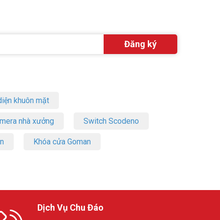
iện khuôn mặt
amera nhà xưởng
Switch Scodeno
on
Khóa cửa Goman
Dịch Vụ Chu Đáo