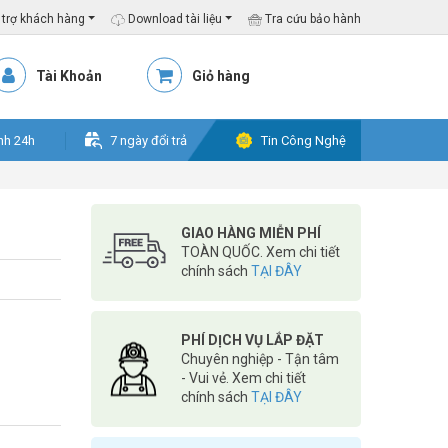
trợ khách hàng
Download tài liệu
Tra cứu bảo hành
Tài Khoản
Giỏ hàng
nh 24h
7 ngày đổi trả
Tin Công Nghệ
GIAO HÀNG MIỄN PHÍ
TOÀN QUỐC. Xem chi tiết
chính sách
TẠI ĐÂY
PHÍ DỊCH VỤ LẮP ĐẶT
Chuyên nghiệp - Tận tâm
- Vui vẻ. Xem chi tiết
chính sách
TẠI ĐÂY