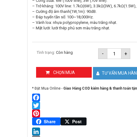
– Công Suất: 6W (100V line), 3W (70V line).
– Trở kháng: 100V line: 1.7kΩ(6W), 3.3kΩ(3W), 6.7kΩ(1.5W),
– Cường độ âm thanh(1W,1m): 90dB.
– Đáp tuyến tần số: 100~18,000Hz.
– Vành loa: nhựa polypropylene, màu trắng nhạt.
– Mặt lưới: lưới thép phủ sơn màu trắng nhạt.
Loa
Tình trạng:
Còn hàng
-
+
âm
trần
lưới
mịn
CHỌN MUA
TƯ VẤN MUA HÀ
6W
TOA
PC-
* Đặt Mua Online -
Giao Hàng COD kiểm hàng & thanh toán tận
648R
số
lượng
Facebook
Twitter
Pinterest
Share
Post