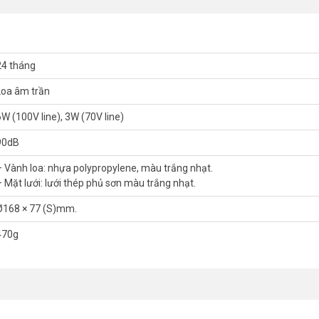
24 tháng
Loa âm trần
6W (100V line), 3W (70V line)
90dB
– Vành loa: nhựa polypropylene, màu trắng nhạt.
– Mặt lưới: lưới thép phủ sơn màu trắng nhạt.
, chắc chắn và tính năng âm thanh tuyệt vời đang được ưa chuộng trên 
m kim loại, dễ dàng trong việc lắp đặt và sử dụng nhờ các móc treo th
Ø168 × 77 (S)mm.
470g
hì bạn hoàn toàn có thể yên tâm lắp đặt loa trên trần hay tường nhà m
ược làm từ nhựa Polypropylene sơn phủ màu trắng. Bề mặt loa được b