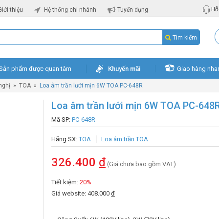
Hỗ 
Giới thiệu
Hệ thống chi nhánh
Tuyển dụng
Tìm kiếm
Sản phẩm được quan tâm
Khuyến mãi
Giao hàng nha
nghị
»
TOA
»
Loa âm trần lưới mịn 6W TOA PC-648R
Loa âm trần lưới mịn 6W TOA PC-648
Mã SP:
PC-648R
Hãng SX:
TOA
Loa âm trần TOA
326.400
đ
(Giá chưa bao gồm VAT)
Tiết kiệm:
20%
Giá website: 408.000
đ