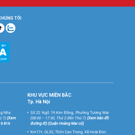
 CHÚNG TÔI
KHU VỰC MIỀN BẮC
Tp. Hà Nội
ng Nha
Số 22 Ngõ 19 Kim Đồng, Phường Tương Mai
ứ 7)
(
Xem
(08:00 – 17:30, Thứ 2 đến Thứ 7)
(
Xem bản đồ
10 810
đường đi
) (Quận Hoàng Mai cũ)
Km17+, QL32, Thôn Cao Trung, Xã Hoài Đức