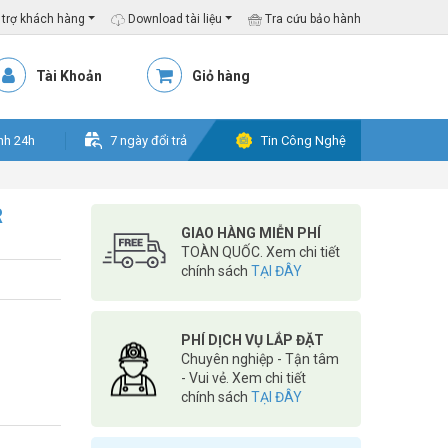
trợ khách hàng
Download tài liệu
Tra cứu bảo hành
Tài Khoản
Giỏ hàng
nh 24h
7 ngày đổi trả
Tin Công Nghệ
R
GIAO HÀNG MIỄN PHÍ
TOÀN QUỐC. Xem chi tiết
chính sách
TẠI ĐÂY
PHÍ DỊCH VỤ LẮP ĐẶT
Chuyên nghiệp - Tận tâm
- Vui vẻ. Xem chi tiết
chính sách
TẠI ĐÂY