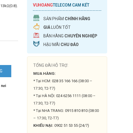
VUHOANG
TELECOM CAM KẾT
 13kΩ(0.8).
SẢN PHẨM
CHÍNH HÃNG
GIÁ
LUÔN TỐT
BÁN HÀNG
CHUYÊN NGHIỆP
HẬU MÃI
CHU ĐÁO
TỔNG ĐÀI HỖ TRỢ:
NG
MUA HÀNG:
* Tại HCM:
028 35 166 166
(08:00 –
 nơi
17:30, T2-T7)
* Tại HÀ NỘI:
024 6256 1111
(08:00 –
17:30, T2-T7)
* Tại NHA TRANG:
0915 810 810
(08:00
– 17:30, T2-T7)
KHIẾU NẠI:
0902 51 53 55 (24/7)