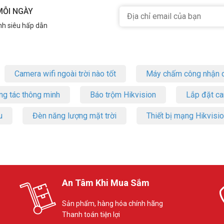
MỖI NGÀY
 nhất. Tham khảo thêm thông tin tại
Facebook Vuhoangtelecom
nhé.
nh siêu hấp dẫn
Camera wifi ngoài trời nào tốt
Máy chấm công nhận d
ng tác thông minh
Báo trộm Hikvision
Lắp đặt c
u
Đèn năng lượng mặt trời
Thiết bị mạng Hikvisi
An Tâm Khi Mua Sắm
Sản phẩm, hàng hóa chính hãng
Thanh toán tiện lợi