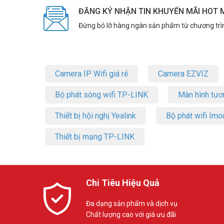
ĐĂNG KÝ NHẬN TIN KHUYẾN MÃI HOT 
Đặt mua hàng Online ngay hôm nay để được hỗ trợ giá tốt
Đừng bỏ lỡ hàng ngàn sản phẩm từ chương trì
Camera IP Wifi giá rẻ
Camera EZVIZ
Bộ phát sóng wifi TP-LINK
Màn hình tươ
Thiết bị hội nghị Yealink
Bộ phát wifi Imo
Thiết bị mạng TP-LINK
Chi Tiêu Hiệu Quả
Đa dạng sản phẩm và dịch vụ
Chất lượng cao với giá ưu đãi