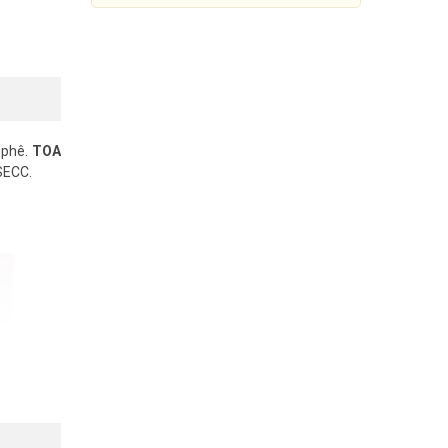
 phê.
TOA
 SECC.
Loa âm trần lưới mịn 6W TOA
PC-648R
326.400đ
408.000đ
Mua Ngay