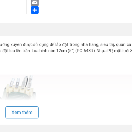
LinkedIn
Email
Share
ờng xuyên được sử dụng để lắp đặt trong nhà hàng, siêu thị, quán cà
p đặt loa lên trần. Loa hình nón 12cm (5”) (PC-648R). Nhựa PP, mặt lưới
Xem thêm