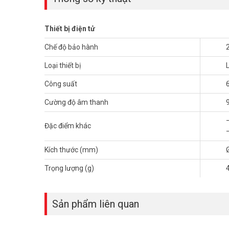
Thiết bị điện tử
Chế độ bảo hành
Loại thiết bị
Công suất
Cường độ âm thanh
Đặc điểm khác
Loa âm trần lưới mịn TOA PC-648R với kiểu dáng hiện đại
hiện nay. TOA PC-648R là
loa gắn trần vành tròn
đính kè
Kích thước (mm)
loa.
Trọng lượng (g)
Đặc điểm loa gắn trần TOA PC-648R
Với kích thước φ168 × 77 (D) mm cùng khối lượng 470 g t
Sản phẩm liên quan
gây hỏng hóc cho tường hoặc trần nhà.
Loa âm trần lưới mịn TOA PC-648R
có phần vành loa đ