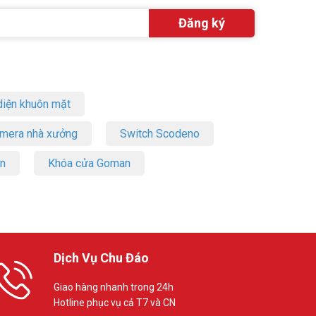
iện khuôn mặt
amera nhà xưởng
Switch Scodeno
on
Khóa cửa Goman
Dịch Vụ Chu Đáo
Giao hàng nhanh trong 24h
Hotline phục vụ cả T7 và CN