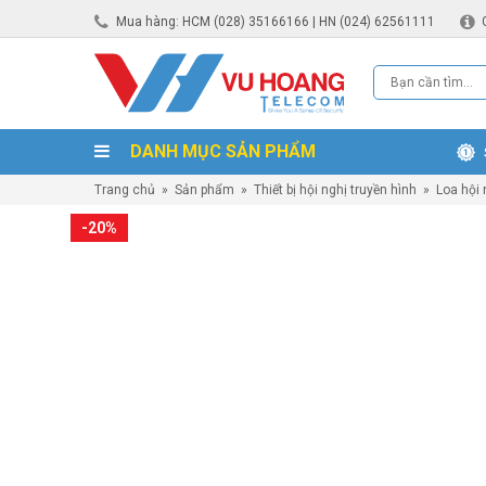
Mua hàng: HCM (028) 35166166 | HN (024) 62561111
DANH MỤC SẢN PHẨM
Trang chủ
»
Sản phẩm
»
Thiết bị hội nghị truyền hình
»
Loa hội 
-20%