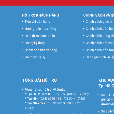
HỖ TRỢ KHÁCH HÀNG
CHÍNH SÁCH VÀ Q
Tiêu chí bán hàng
Chính sách giao nh
Hướng dẫn mua hàng
Chính sách bảo hà
Hình thức thanh toán
Chính sách dùng t
Hỗ trợ kỹ thuật
Chính sách đổi trả
Chăm sóc khách hàng
Chính sách bảo mật
Đăng ký Đại lý
Bảng giá dịch vụ lắp
TỔNG ĐÀI HỖ TRỢ
KHU
VỰ
Tp. Hồ 
Mua hàng, hỗ trợ kỹ thuật:
*
Tại HCM:
(028) 35 166 166
(08:00 – 17:30)
Số 3A T
*
Tại HN:
(024) 6256 1111
(08:00 – 17:30)
(08:00 –
*
Tại Nha Trang:
0915 810 810
(07:30 –
đường đi
17:30)
Số 354/7