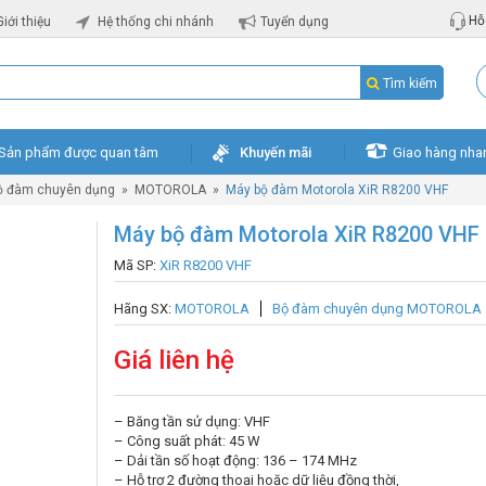
Hỗ 
Giới thiệu
Hệ thống chi nhánh
Tuyển dụng
Tìm kiếm
Sản phẩm được quan tâm
Khuyến mãi
Giao hàng nha
ộ đàm chuyên dụng
»
MOTOROLA
»
Máy bộ đàm Motorola XiR R8200 VHF
Máy bộ đàm Motorola XiR R8200 VHF
Mã SP:
XiR R8200 VHF
Hãng SX:
MOTOROLA
Bộ đàm chuyên dụng MOTOROLA
Giá liên hệ
– Băng tần sử dụng: VHF
– Công suất phát: 45 W
– Dải tần số hoạt động: 136 – 174 MHz
– Hỗ trợ 2 đường thoại hoặc dữ liệu đồng thời,