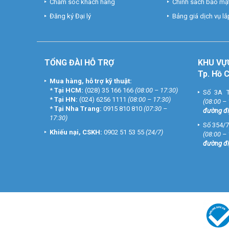
Chăm sóc khách hàng
Chính sách bảo mật
Đăng ký Đại lý
Bảng giá dịch vụ lắp
TỔNG ĐÀI HỖ TRỢ
KHU
VỰ
Tp. Hồ 
Mua hàng, hỗ trợ kỹ thuật:
*
Tại HCM:
(028) 35 166 166
(08:00 – 17:30)
Số 3A T
*
Tại HN:
(024) 6256 1111
(08:00 – 17:30)
(08:00 –
*
Tại Nha Trang:
0915 810 810
(07:30 –
đường đi
17:30)
Số 354/7
Khiếu nại, CSKH:
0902 51 53 55
(24/7)
(08:00 –
đường đi