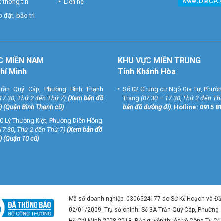
 thông tin
Liên hệ
 đặt, bảo trì
C MIỀN NAM
KHU VỰC MIỀN TRUNG
Chí Minh
Tỉnh Khánh Hòa
rần Quý Cáp, Phường Bình Thạnh
Số 02 Chung cư Ngô Gia Tự, Phườ
 17:30, Thứ 2 đến Thứ 7)
(
Xem bản đồ
Trang
(07:30 – 17:30, Thứ 2 đến Th
) (Quận Bình Thạnh cũ)
bản đồ đường đi
).
Hotline:
0915 8
0 Lý Thường Kiệt, Phường Diên Hồng
 17:30, Thứ 2 đến Thứ 7)
(
Xem bản đồ
) (Quận 10 cũ)
Mã số doanh nghiệp: 0306524177 do Sở Kế Hoạch và Đ
02/01/2009. Trụ sở chính: Số 3A Trần Quý Cáp, Phường
Hồ Chí Minh 2008-2018. Bản quyền thuộc về Công Ty C