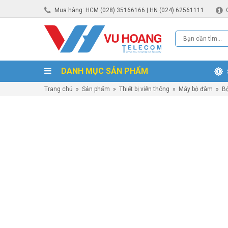
Mua hàng: HCM (028) 35166166 | HN (024) 62561111
DANH MỤC SẢN PHẨM
Trang chủ
»
Sản phẩm
»
Thiết bị viễn thông
»
Máy bộ đàm
»
B