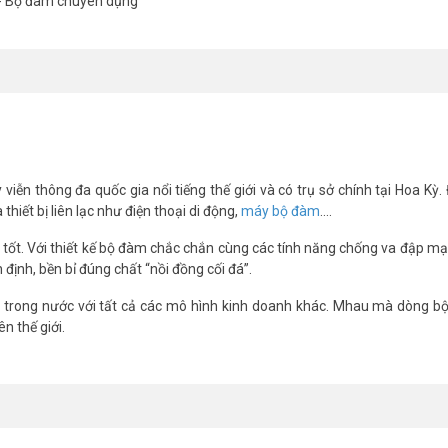
- Bộ đàm chuyên dụng
 VHF
viễn thông đa quốc gia nổi tiếng thế giới và có trụ sở chính tại Hoa Kỳ. 
hiết bị liên lạc như điện thoại di động,
máy bộ đàm
....
 tốt. Với thiết kế bộ đàm chắc chắn cùng các tính năng chống va đập m
 định, bền bỉ đúng chất “nồi đồng cối đá”.
mã bảo mật.
háng.
 trong nước với tất cả các mô hình kinh doanh khác. Mhau mà dòng b
n thế giới.
otorola
chính hãng, đúng nguồn gốc tiêu chuẩn kỹ thuật của nhà sản
ung cấp.