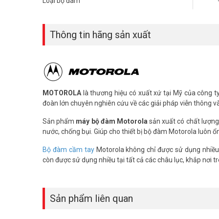
Loại bộ đàm
Thông số kỹ thuật bộ đàm liên lạc Motorola XiR R8200
– Băng tần sử dụng: VHF
– Công suất phát: 45 W
Thông tin hãng sản xuất
– Dải tần số hoạt động: 136 – 174 MHz
– Độ rộng kênh: 12.5 KHz
– Độ nhạy thu Analog (12 dB SINAD): 0.3 µV
– Độ nhạy thu Digital: 5% BER 0.3 µV
– Số kênh nhớ: 16
–
Chạy cả 2 chế độ Analogue / Digital,
MOTOROLA
là thương hiệu có xuất xứ tại Mỹ của công ty 
– Hỗ trợ 2 đường thoại hoặc dữ liệu đồng thời,
đoàn lớn chuyên nghiên cứu về các giải pháp viễn thông và t
– Tự chuyển đổi chế độ giữa Analogue và Digital.
– Đèn Led hiển thị hoạt động,
Sản phẩm
máy bộ đàm Motorola
sản xuất có chất lượng
– Kết nối trạm IP đa điểm,
nước, chống bụi. Giúp cho thiết bị bộ đàm Motorola luôn ổn
– Nguồn cung cấp được tích hợp, 16 Color Code, 40 Bits 
–
Bảo hành: Chính hãng thân máy 24 tháng, phụ kiện 12 t
Bộ đàm cầm tay
Motorola không chỉ được sử dụng nhiều
–
Lắp đặt: Chưa bao gồm vật tư và chi phí lắp đặt
còn được sử dụng nhiều tại tất cả các châu lục, khắp nơi trê
– Trọng lượng: 14 kg
– Kích thước (rộng x cao x dày): 132.6 x 482.6 x 296.5 mm
Sản phẩm liên quan
Chất lượng:
– Chúng tôi cam kết cung cấp sản phẩm
máy bộ đàm M
100%, Có tem chứng nhận hàng thật của hãng Motorola c