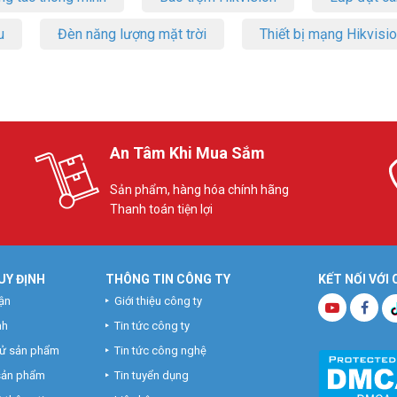
u
Đèn năng lượng mặt trời
Thiết bị mạng Hikvisi
An Tâm Khi Mua Sắm
Sản phẩm, hàng hóa chính hãng
Thanh toán tiện lợi
UY ĐỊNH
THÔNG TIN CÔNG TY
KẾT NỐI VỚI
ận
Giới thiệu công ty
nh
Tin tức công ty
hử sản phẩm
Tin tức công nghệ
 sản phẩm
Tin tuyển dụng