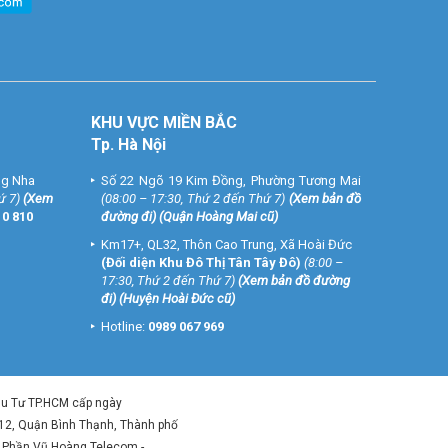
KHU VỰC MIỀN BẮC
Tp. Hà Nội
ng Nha
Số 22 Ngõ 19 Kim Đồng, Phường Tương Mai
ứ 7)
(
Xem
(08:00 – 17:30, Thứ 2 đến Thứ 7)
(
Xem bản đồ
10 810
đường đi
) (Quận Hoàng Mai cũ)
Km17+, QL32, Thôn Cao Trung, Xã Hoài Đức
(Đối diện Khu Đô Thị Tân Tây Đô)
(8:00 –
17:30, Thứ 2 đến Thứ 7)
(
Xem bản đồ đường
đi
) (Huyện Hoài Đức cũ)
Hotline:
0989 067 969
ầu Tư TP.HCM cấp ngày
 12, Quận Bình Thạnh, Thành phố
ổ Phần Vũ Hoàng Telecom -