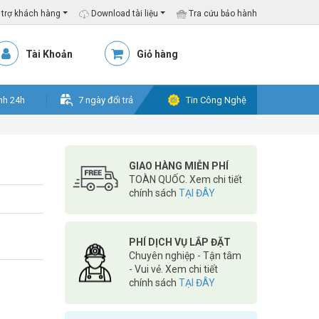
trợ khách hàng
Download tài liệu
Tra cứu bảo hành
Tài Khoản
Giỏ hàng
nh 24h
7 ngày đổi trả
Tin Công Nghệ
GIAO HÀNG MIỄN PHÍ
TOÀN QUỐC. Xem chi tiết
chính sách
TẠI ĐÂY
PHÍ DỊCH VỤ LẮP ĐẶT
Chuyên nghiệp - Tận tâm
- Vui vẻ. Xem chi tiết
chính sách
TẠI ĐÂY