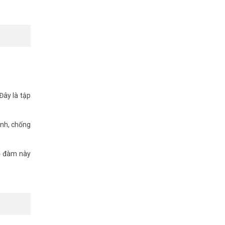
Đây là tập
ạnh, chống
ộ đàm này
 xuất, mới