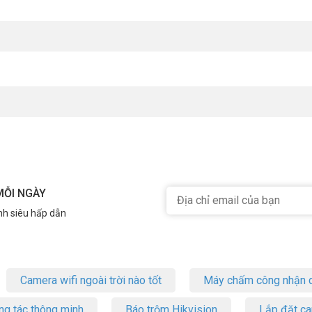
 hãng Motorola
của hãng Motorola
 Truyền Thông Việt Nam cấp
g giả, hàng kém chất lượng. Để đảm bảo mua hàng chính hãng, Quý Khác
 chuẩn/hợp quy, CO,CQ bản gốc để đối chiếu.
máy bộ đàm Motorola
chính hãng tại Việt nam nên đảm bảo bán hàng c
 35 166 166 – (028) 3962 5555 – (024) 6256 1111 – (024) 3273 6666
đ
MỖI NGÀY
nh siêu hấp dẫn
m:
m/
nel
elecom46
Camera wifi ngoài trời nào tốt
Máy chấm công nhận d
ng tác thông minh
Báo trộm Hikvision
Lắp đặt c