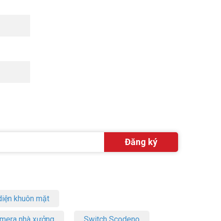
h hàng yêu
hính hãng,
ể được hỗ
iện khuôn mặt
amera nhà xưởng
Switch Scodeno