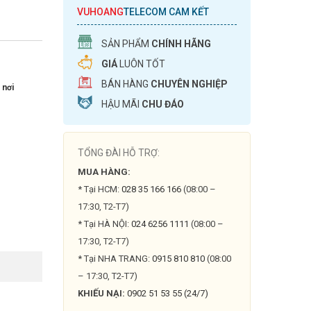
VUHOANG
TELECOM CAM KẾT
SẢN PHẨM
CHÍNH HÃNG
GIÁ
LUÔN TỐT
BÁN HÀNG
CHUYÊN NGHIỆP
 nơi
HẬU MÃI
CHU ĐÁO
TỔNG ĐÀI HỖ TRỢ:
MUA HÀNG:
* Tại HCM:
028 35 166 166
(08:00 –
17:30, T2-T7)
* Tại HÀ NỘI:
024 6256 1111
(08:00 –
17:30, T2-T7)
* Tại NHA TRANG:
0915 810 810
(08:00
– 17:30, T2-T7)
KHIẾU NẠI:
0902 51 53 55 (24/7)