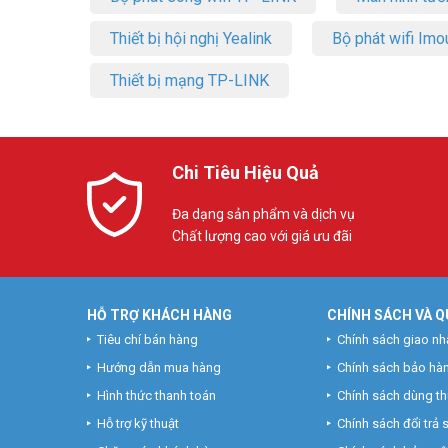
Thiết bị hội nghị Yealink
Bộ phát wifi Imo
Thiết bị mạng TP-LINK
Chi Tiêu Hiệu Quả
Đa dạng sản phẩm và dịch vụ
Chất lượng cao với giá ưu đãi
HỖ TRỢ KHÁCH HÀNG
CHÍNH SÁCH VÀ Q
Tiêu chí bán hàng
Chính sách giao nh
Hướng dẫn mua hàng
Chính sách bảo hà
Hình thức thanh toán
Chính sách dùng t
Hỗ trợ kỹ thuật
Chính sách đổi trả