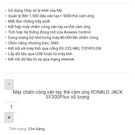
– Sử dụng Chip xử lý intel của Mỹ.
– Quản lý đến 1,500 dấu vân tay + 5000 thẻ cảm ứng
– Mắt đọc chống trầy xướt.
– Kết hợp máy chấm công vân tay va thẻ cảm ứng
– Tích hợp hệ thống đóng mở cửa Assess Control
– Dung lượng bộ nhớ trong máy 80.000 lần chấm công.
– Chức năng chuông báo, SMS
– Kết nối với máy tính qua cổng RS-232/485, TCP/IP/USB
– Lấy dữ liệu qua USB hoặc từ máy tính.
– Kết nối dữ liệu từ xa qua mạng Internet.
-
Máy chấm công vân tay, thẻ cảm ứng RONALD JACK
SF300Plus số lượng
+
Tình trạng:
Còn hàng