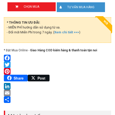
CHỌN MUA
TƯ VẤN MUA HÀNG
MỚI
* THÔNG TIN ƯU ĐÃI:
- MIỄN PHÍ hướng dẫn sử dụng từ xa.
- Đổi mới Miễn Phí trong 7 ngày. (
Xem chi tiết >>>
)
* Đặt Mua Online -
Giao Hàng COD kiểm hàng & thanh toán tận nơi
Facebook
Twitter
Pinterest
Share
Post
LinkedIn
Email
Share