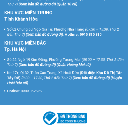
Thứ 7)
(
Xem bản đồ đường đi
) (Quận 10 cũ)
KHU VỰC MIỀN TRUNG
Tỉnh Khánh Hòa
Số 02 Chung cư Ngô Gia Tự, Phường Nha Trang
(07:30 – 15:30, Thứ 2
đến Thứ 7)
(
Xem bản đồ đường đi
).
Hotline:
0915 810 810
KHU VỰC MIỀN BẮC
Tp. Hà Nội
Số 22 Ngõ 19 Kim Đồng, Phường Tương Mai
(08:00 – 17:30, Thứ 2 đến
Thứ 7)
(
Xem bản đồ đường đi
) (Quận Hoàng Mai cũ)
Km17+, QL32, Thôn Cao Trung, Xã Hoài Đức
(Đối diện Khu Đô Thị Tân
Tây Đô)
(8:00 – 17:30, Thứ 2 đến Thứ 7)
(
Xem bản đồ đường đi
) (Huyện
Hoài Đức cũ)
Hotline:
0989 067 969