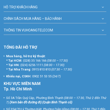
HỖ TRỢ KHÁCH HÀNG
CHÍNH SÁCH MUA HÀNG – BẢO HÀNH
THÔNG TIN VUHOANGTELECOM
TỔNG ĐÀI HỖ TRỢ
Mua hàng, hỗ trợ kỹ thuật:
*
Tại HCM:
(028) 35 166 166
(08:00 – 17:30)
*
Tại HN:
(024) 6256 1111
(08:00 – 17:30)
*
Tại Nha Trang:
0915 810 810
(07:30 – 17:30)
Khiếu nại, CSKH:
0902 51 53 55
(24/7)
KHU
VỰC MIỀN NAM
Tp. Hồ Chí Minh
Số 3A Trần Quý Cáp, Phường Bình Thạnh
(08:00 – 17:30, Thứ 2 đến Thứ
7)
(
Xem bản đồ đường đi
) (Quận Bình Thạnh cũ)
Số 354/70 Lý Thường Kiệt, Phường Diên Hồng
(08:00 – 17:30, Thứ 2 đến