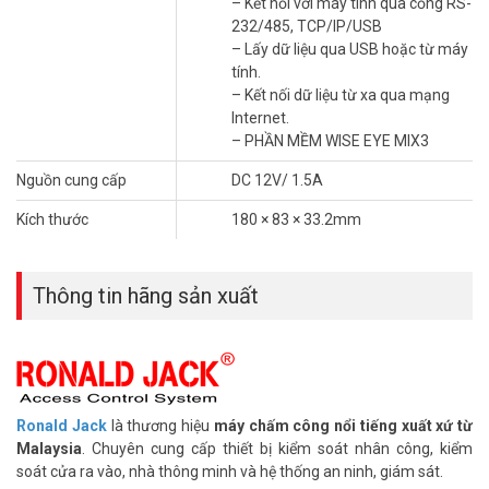
– Kết nối với máy tính qua cổng RS-
232/485, TCP/IP/USB
– Lấy dữ liệu qua USB hoặc từ máy
tính.
– Kết nối dữ liệu từ xa qua mạng
Internet.
– PHẦN MỀM WISE EYE MIX3
Nguồn cung cấp
DC 12V/ 1.5A
Kích thước
180 × 83 × 33.2mm
Thông tin hãng sản xuất
Ronald Jack
là thương hiệu
máy chấm công nổi tiếng xuất xứ từ
Thông số kỹ thuật máy chấm công vân tay,
Malaysia
. Chuyên cung cấp thiết bị kiểm soát nhân công, kiểm
thẻ cảm ứng RONALD JACK SF300Plus
soát cửa ra vào, nhà thông minh và hệ thống an ninh, giám sát.