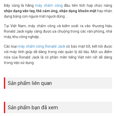
– Sử dụng Chip xử lý intel của Mỹ.
Đây cũng là hãng
máy chấm công
đầu tiên tích hợp chức năng
– Quản lý đến 1,500 dấu vân tay + 5000 thẻ cảm ứng
nhận dạng vân tay, thẻ cảm ứng, nhận dạng khuôn mặt
hay nhận
– Dung lượng bộ nhớ trong máy 80.000 lần chấm công.
dạng bằng con ngươi mắt người dùng ...
– Kết hợp máy chấm công vân tay va thẻ cảm ứng
– Mắt đọc chống trầy xướt.
Tại Việt Nam, máy chấm công và kiểm soát ra vào thương hiệu
– Tích hợp hệ thống đóng mở cửa Assess Control
Ronald Jack ngày càng được ưa chuộng trong các văn phòng, nhà
– Phát ra giọng nói bằng ngôn ngữ: Tiếng anh & Tiếng việt.
máy, khu công nghiệp...
– Chức năng chuông báo, SMS
Các loại
máy chấm công Ronald Jack
có bảo mật tốt, kết nối được
– Một người có thể đăng ký từ 1 tới 10 dấu vân tay, 1 password, 1
với máy tính giúp dễ dàng trong việc quản lý dữ liệu. Một ưu điểm
thẻ cảm ứng,. Hiển thị tên người sử dụng trên máy khi chấm công.
nữa của Ronald Jack là có phần mền tiếng Việt nên rất dễ dàng
– Kết nối với máy tính qua cổng RS-232/485, TCP/IP/USB
trong việc sử dụng.
– Lấy dữ liệu qua USB hoặc từ máy tính.
– Kết nối dữ liệu từ xa qua mạng Internet.
– PHẦN MỀM WISE EYE MIX3
– Nguồn cung cấp: 12V DC/ 1.5A
Sản phẩm liên quan
– Kích thước: 180 × 83 × 33.2mm
– Trọng lượng 0.4Kg
– Sản xuất tại Malaysia.
– Bảo hành: 12 tháng.
Sản phẩm bạn đã xem
Đặt mua hàng Online ngay hôm nay để được hỗ trợ giá tốt nhất.
Tham khảo thêm thông tin tại
Facebook Vuhoangtelecom
nhé.