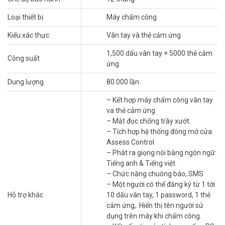
Máy chấm công vân tay RONALD JACK
SF300Plus uuản lý đến
Loại thiết bị
Máy chấm công
1.500 dấu vân tay, 5.000 thẻ cảm ứng. Dung lượng bộ nhớ trong
máy 80.000 sự kiện chấm công.
Kiểu xác thực
Vân tay và thẻ cảm ứng
Máy chấm công vân tay
RONALD JACK SF300Plus luôn là sự lựa
1,500 dấu vân tay + 5000 thẻ cảm
Công suất
chọn hàng đầu bởi đặc tính ưu việt và độ chính xác rất cao, có thể
ứng
sử dụng tại các công xưởng, các khu chung cư mini và phù hợp với
nhiều mô hình doanh nghiệp từ lớn đến nhỏ.
Dung lượng
80.000 lần
– Kết hợp máy chấm công vân tay
va thẻ cảm ứng
– Mắt đọc chống trầy xướt.
– Tích hợp hệ thống đóng mở cửa
Assess Control
– Phát ra giọng nói bằng ngôn ngữ:
Tiếng anh & Tiếng việt.
– Chức năng chuông báo, SMS
– Một người có thể đăng ký từ 1 tới
Hỗ trợ khác
10 dấu vân tay, 1 password, 1 thẻ
cảm ứng,. Hiển thị tên người sử
dụng trên máy khi chấm công.