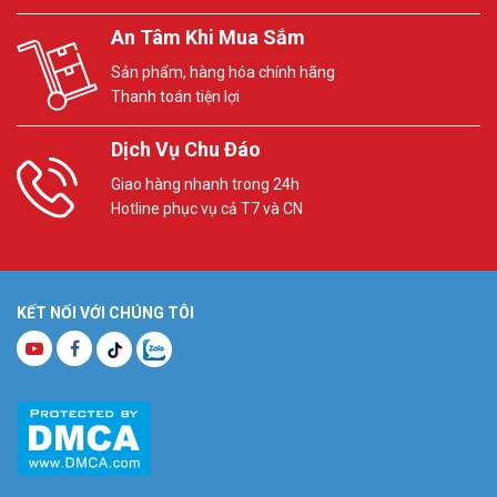
An Tâm Khi Mua Sắm
Sản phẩm, hàng hóa chính hãng
Thanh toán tiện lợi
Dịch Vụ Chu Đáo
Giao hàng nhanh trong 24h
Hotline phục vụ cả T7 và CN
KẾT NỐI VỚI CHÚNG TÔI