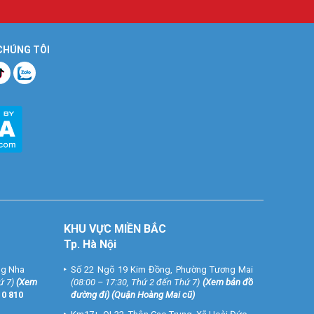
 CHÚNG TÔI
hì cần chỉ
.
ời bệnh cử
 chính xác
KHU VỰC MIỀN BẮC
Tp. Hà Nội
ng Nha
Số 22 Ngõ 19 Kim Đồng, Phường Tương Mai
ứ 7)
(
Xem
(08:00 – 17:30, Thứ 2 đến Thứ 7)
(
Xem bản đồ
10 810
đường đi
) (Quận Hoàng Mai cũ)