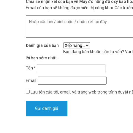
Chia sẻ nhận xét của bạn về Máy đo nồng độ oxy bão hò
Email của bạn sẽ không được hiển thị công khai.
Các trườ
Đánh giá của bạn
Bạn đang băn khoăn cần tư vấn? Vui lò
lời bạn sớm nhất.
Thông số kỹ thuật máy đo đồng độ o
Tên
*
– Model: SO811
Email
– Đối tượng sử dụng: Trên 15 tuổi
– Phương thức sử dụng: Kẹp ngón tay
Lưu tên của tôi, email, và trang web trong trình duyệt nà
– Phạm vi đo SpO2: 70% – 99%
– Độ chính xác (SpO2): ± 2% ~ ± 3%
– Khoảng chênh cảnh báo (SpO2): Cảnh báo mỗi 1%
– Phạm vi đo nhịp tim: 30 bpm – 250 bpm
– Độ chính xác (nhịp tim): ± 2 bpm
– Khoảng chênh cảnh báo (nhịp tim): Cảnh báo mỗi 5 bp