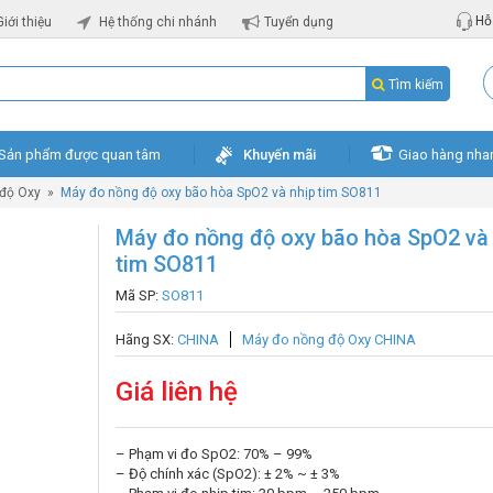
Hỗ 
Giới thiệu
Hệ thống chi nhánh
Tuyển dụng
Tìm kiếm
Sản phẩm được quan tâm
Khuyến mãi
Giao hàng nha
độ Oxy
»
Máy đo nồng độ oxy bão hòa SpO2 và nhịp tim SO811
Máy đo nồng độ oxy bão hòa SpO2 và 
tim SO811
Mã SP:
SO811
Hãng SX:
CHINA
Máy đo nồng độ Oxy CHINA
Giá liên hệ
– Phạm vi đo SpO2: 70% – 99%
– Độ chính xác (SpO2): ± 2% ~ ± 3%