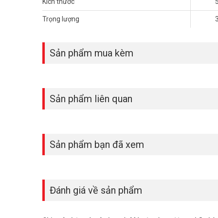
Kích thước
SpO2 từ 97 – 99%:
Chỉ số oxy trong máu tốt;
SpO2 từ 94 – 96%:
Chỉ số oxy trong máu trung bình
Trọng lượng
SpO2 từ 89% – 92%:
Chỉ số oxy trong máu thấp, cần xin ý k
SpO2 dưới 92% không thở oxy hoặc dưới 94% có thở oxy
SpO2 dưới 90%:
Biểu hiện của một ca cấp cứu trên lâm sà
Sản phẩm mua kèm
Sản phẩm liên quan
Sản phẩm bạn đã xem
Đánh giá về sản phẩm