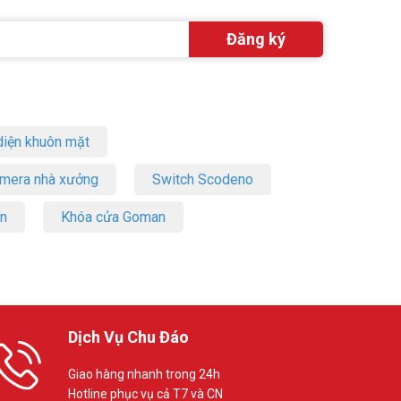
iện khuôn mặt
amera nhà xưởng
Switch Scodeno
ử dụng khá
on
Khóa cửa Goman
y chạm đến
nhất.
Dịch Vụ Chu Đáo
 thời gian
Giao hàng nhanh trong 24h
Hotline phục vụ cả T7 và CN