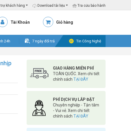
trợ khách hàng
Download tài liệu
Tra cứu bảo hành
Tài Khoản
Giỏ hàng
nh 24h
7 ngày đổi trả
Tin Công Nghệ
nhịp
GIAO HÀNG MIỄN PHÍ
TOÀN QUỐC. Xem chi tiết
chính sách
TẠI ĐÂY
PHÍ DỊCH VỤ LẮP ĐẶT
Chuyên nghiệp - Tận tâm
- Vui vẻ. Xem chi tiết
chính sách
TẠI ĐÂY