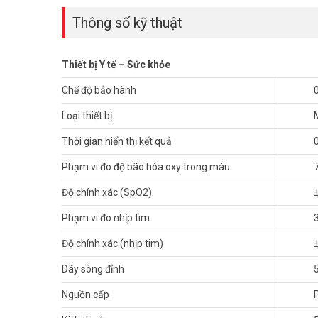
Thông số kỹ thuật
Thiết bị Y tế – Sức khỏe
Chế độ bảo hành
Loại thiết bị
Thời gian hiển thị kết quả
Phạm vi đo độ bão hòa oxy trong máu
Độ chính xác (SpO2)
Phạm vi đo nhịp tim
Độ chính xác (nhịp tim)
Với tình hình dịch bệnh Covid diễn biến phức tạp như hiện
Dãy sóng đỉnh
thiếu oxy của bệnh nhân để có thể cung cấp oxy kịp thời.
Nguồn cấp
Thang đo chỉ số nồng độ oxy trong máu (SpO2) tiêu ch