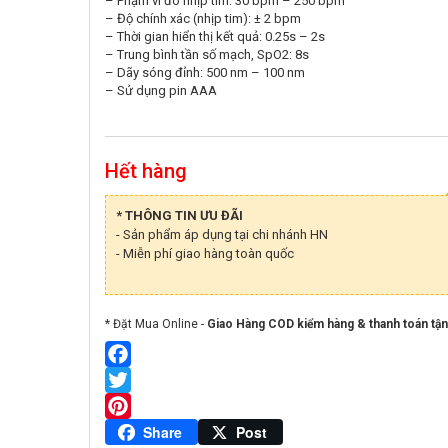
– Phạm vi đo nhịp tim: 30 bpm – 250 bpm
– Độ chính xác (nhịp tim): ± 2 bpm
– Thời gian hiển thị kết quả: 0.25s – 2s
– Trung bình tần số mạch, SpO2: 8s
– Dãy sóng đỉnh: 500 nm – 100 nm
– Sử dụng pin AAA
Hết hàng
* THÔNG TIN ƯU ĐÃI
- Sản phẩm áp dụng tại chi nhánh HN
- Miễn phí giao hàng toàn quốc
* Đặt Mua Online -
Giao Hàng COD kiểm hàng & thanh toán tận
Facebook
Twitter
Pinterest
Share
Post