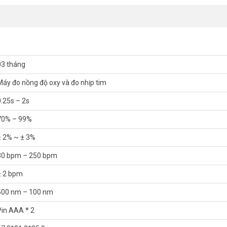
03 tháng
Máy đo nồng độ oxy và đo nhịp tim
0.25s – 2s
70% – 99%
± 2% ~ ± 3%
30 bpm – 250 bpm
± 2 bpm
 nay, việc trang bị SPO2 SO811 sẽ rất cần thiết, giúp dễ dàng phát hiện 
500 nm – 100 nm
Pin AAA * 2
uẩn