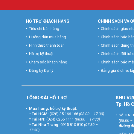
Để có thể phát huy tối đa tính chính xác cũng như hiểu rõ c
– Chỉ số oxy bão hòa trong máu sẽ hiển thị dạng số bên 
HỖ TRỢ KHÁCH HÀNG
CHÍNH SÁCH VÀ Q
– Chỉ số bão hòa oxy trong máu của người bình thường l
Tiêu chí bán hàng
Chính sách giao nh
định thở oxy.
Hướng dẫn mua hàng
Chính sách bảo hà
– Chỉ số nhịp mạch đập của tim sẽ hiển thị dạng số, bên cạn
– Khi đo SPO2 thì ngón tay không nên sơn, không gắn mó
Hình thức thanh toán
Chính sách dùng t
Hỗ trợ kỹ thuật
Chính sách đổi trả
Một số trường hợp có thể ảnh hưởng đến độ chính xác củ
động nhiều khi đo, dùng máy trong điều kiện có ánh sáng c
Chăm sóc khách hàng
Chính sách bảo mật
cao nhất.
Đăng ký Đại lý
Bảng giá dịch vụ lắp
Hướng dẫn bảo quản
– Tháo pin khỏi khe cắm pin và bảo quản đúng cách nếu k
– Tránh sử dụng máy trong môi trường có khí dễ cháy hoặ
TỔNG ĐÀI HỖ TRỢ
KHU
VỰ
– Kiểm tra độ chính xác của kết quả đo độ bão hòa oxy và 
Tp. Hồ 
Mua hàng, hỗ trợ kỹ thuật:
Hướng dẫn vệ sinh thiết bị
*
Tại HCM:
(028) 35 166 166
(08:00 – 17:30)
Số 3A T
*
Tại HN:
(024) 6256 1111
(08:00 – 17:30)
(08:00 –
– Tắt nguồn thiết bị và tháo pin trước khi vệ sinh.
*
Tại Nha Trang:
0915 810 810
(07:30 –
đường đi
– Làm sạch bề mặt bên ngoài của thiết bị (bao gồm cả m
17:30)
– Không để chất lỏng chảy vào thiết bị trong quá trình vệ s