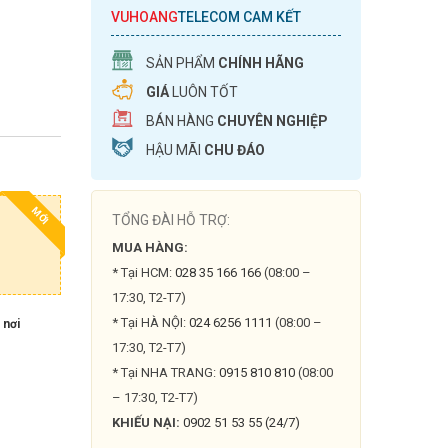
VUHOANG
TELECOM CAM KẾT
SẢN PHẨM
CHÍNH HÃNG
GIÁ
LUÔN TỐT
BÁN HÀNG
CHUYÊN NGHIỆP
HẬU MÃI
CHU ĐÁO
MỚI
TỔNG ĐÀI HỖ TRỢ:
MUA HÀNG:
* Tại HCM:
028 35 166 166
(08:00 –
17:30, T2-T7)
* Tại HÀ NỘI:
024 6256 1111
(08:00 –
 nơi
17:30, T2-T7)
* Tại NHA TRANG:
0915 810 810
(08:00
– 17:30, T2-T7)
KHIẾU NẠI:
0902 51 53 55 (24/7)