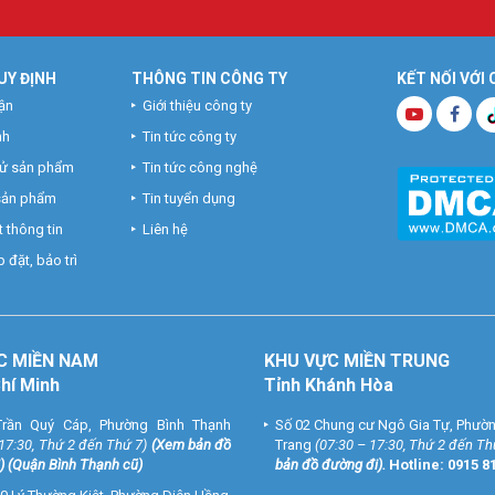
ác thông số đo được trên thiết bị cần lưu ý những điều sau:
cạnh chữ ghi SPO2
UY ĐỊNH
THÔNG TIN CÔNG TY
KẾT NỐI VỚI
à 98-100%. Nếu người mắc Covid-19 có chỉ số SPO2 đo được dưới 94% t
ận
Giới thiệu công ty
nh
Tin tức công ty
h vị trí có ghi chữ PR. Giá trị bình thường của nhịp tim là 60-90 lần/phút
ng giả, không để móng tay dài và không bôi mỹ phẩm.
hử sản phẩm
Tin tức công nghệ
 sản phẩm
Tin tuyển dụng
a sản phẩm như: cơ thể người bệnh bị lạnh hoặc bị huyết áp thấp, ngư
hiếu trực tiếp vào thiết bị,… Do đó, khi đo cần phải chú ý để đảm bảo độ
 thông tin
Liên hệ
 đặt, bảo trì
hông sử dụng máy trong thời gian dài.
c trong môi trường có nhiệt độ hoặc độ ẩm quá cao hoặc quá thấp
C MIỀN NAM
KHU VỰC MIỀN TRUNG
nhịp tim bằng cách sử dụng thiết bị hiệu chuẩn thích hợp.
Chí Minh
Tỉnh Khánh Hòa
rần Quý Cáp, Phường Bình Thạnh
Số 02 Chung cư Ngô Gia Tự, Phườ
 17:30, Thứ 2 đến Thứ 7)
(
Xem bản đồ
Trang
(07:30 – 17:30, Thứ 2 đến Th
) (Quận Bình Thạnh cũ)
bản đồ đường đi
).
Hotline:
0915 8
àn hình LED) bằng cồn 75% và vải mềm.
inh.