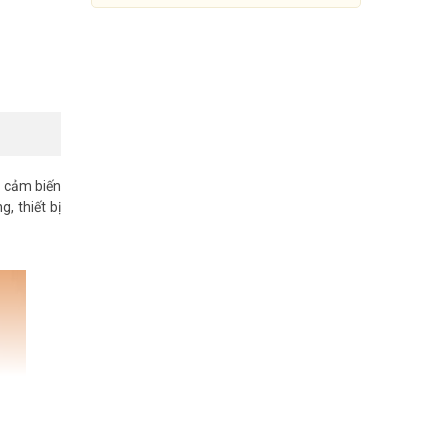
ệ cảm biến
, thiết bị
Máy đo nồng độ oxy bão hòa
SpO2 và nhịp tim SO811
Đang cập nhật giá
Mua Ngay