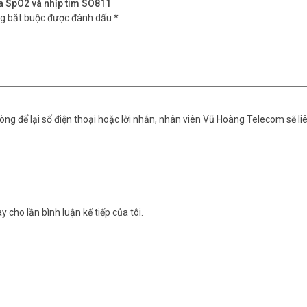
a SpO2 và nhịp tim SO811
ng bắt buộc được đánh dấu
*
ng để lại số điện thoại hoặc lời nhắn, nhân viên Vũ Hoàng Telecom sẽ liê
xy bão hòa SpO2 và nhịp tim SO811
y cho lần bình luận kế tiếp của tôi.
m