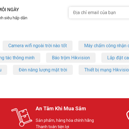
MỖI NGÀY
nh siêu hấp dẫn
Camera wifi ngoài trời nào tốt
Máy chấm công nhận d
ng tác thông minh
Báo trộm Hikvision
Lắp đặt c
độ oxy SO811
oxy trong máu và nhịp tim thông qua đầu ngón tay. Thiết bị có cách s
u
Đèn năng lượng mặt trời
Thiết bị mạng Hikvisi
òn pin và vận hành tốt không.
ào tay bệnh nhân.
ột đồ vật phẳng. Kẹp máy vào ngón tay của người bệnh, để đầu ngón ta
ng giữ tay không cử động trong một phút để kết quả đo được chính xác 
An Tâm Khi Mua Sắm
t lượng oxy trong máu người bệnh. Sau khi rút máy ra khỏi tay sau một
Sản phẩm, hàng hóa chính hãng
 SO811
Thanh toán tiện lợi