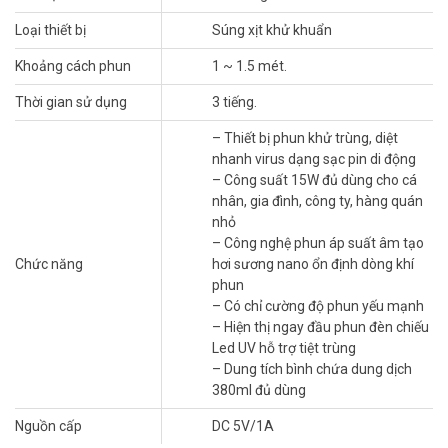
Loại thiết bị
Súng xịt khử khuẩn
Đặc điểm nổi bậc máy phun khử trùng mini
Nano G7Pro
Khoảng cách phun
1 ~ 1.5 mét.
Thiết kế cao cấp – Dễ sử dụng – An toàn
Thời gian sử dụng
3 tiếng.
Xịt nano tiết kiệm cồn, tiết kiệm thời gian lau chùi bằng tay
– Thiết bị phun khử trùng, diệt
Xịt được trên người, quần áo, đồ vật mà không sợ ướt
nhanh virus dạng sạc pin di động
Xịt vào không khí ngăn ngừa Covid bay lơ lửng
– Công suất 15W đủ dùng cho cá
nhân, gia đình, công ty, hàng quán
>>> Xem thêm:
Khóa cửa vân tay
cao cấp nhập khẩu chính
nhỏ
hãng với nhiều mẫu mã đa dạng
– Công nghệ phun áp suất âm tạo
Máy phun khử trùng mini Nano G7Pro
có lực phun mạnh đến
Chức năng
hơi sương nano ổn định dòng khí
1,5m, có thể tăng giảm lực phun, độ phủ của dung dịch phun dễ lan
phun
toả nhiều nơi. Sử dụng phù hợp với dung dịch cồn 70 độ, Cloramin
– Có chỉ cường độ phun yếu mạnh
B.
– Hiện thị ngay đầu phun đèn chiếu
Led UV hỗ trợ tiệt trùng
– Dung tích bình chứa dung dịch
380ml đủ dùng
Nguồn cấp
DC 5V/1A