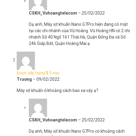
* Lưu ý: Hình ảnh sản phẩm chỉ có tính chất minh họa, chi tiết sản
phẩm, màu sắc có thể thay đổi tùy theo sản phẩm thực tế.
CSKH_Vuhoangtelecom
–
25/02/2022
>>> Xem thêm:
Dịch vụ
lắp đặt camera
uy tín, chất lượng tốt
Dạ anh, Máy xịt khuẩn Nano G7Pro hiện đang có mặt
nhất hiện nay
tại các chi nhánh của Vũ Hoàng. Vũ Hoàng HN có 2 chi
Vũ Hoàng Telecom
xin cảm ơn bạn đã ghé thăm Website Online
nhánh Số 40 Ngõ 161 Thái Hà, Quận Đống Đa và Số
của công ty chúng tôi. Chúng tôi xin cam kết tất cả những sản
246 Giáp Bát, Quận Hoàng Mai ạ
phẩm trong gian hàng đều có nguồn gốc và xuất xứ rõ ràng, đưa lợi
ích và sức khỏe của khách hàng lên hàng đầu. Đến đây, bạn sẽ
nhận được sản phẩm có chất lượng tốt, chế độ hậu mãi dài lâu
cùng giá thành phải chăng.
Được xếp hạng
5
5 sao
Trương
–
09/02/2022
Mọi thông tin đặt hàng máy xịt khuẩn G7Pro xin vui lòng liên hệ
HOTLINE 1900 9259 để được hỗ trợ nhanh nhất. Tham khảo thêm
Máy xịt khuẩn ở khoảng cách bao xa vậy ạ?
thông tin tại
Facebook Vuhoangtelecom
nhé.
CSKH_Vuhoangtelecom
–
25/02/2022
Dạ anh, Máy xịt khuẩn Nano G7Pro có khoảng cách