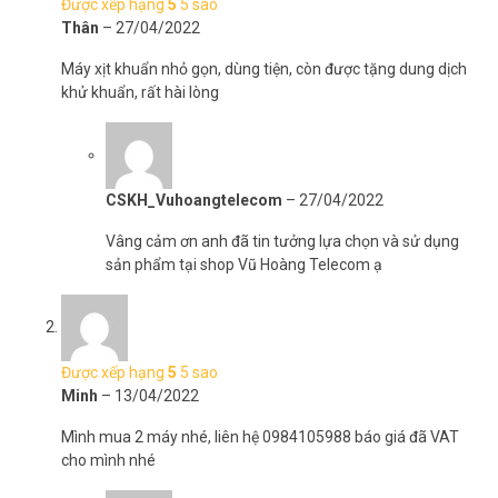
Được xếp hạng
5
5 sao
Phun tia Nano nên đồ vật không bị ướt và tiết kiệm. Đèn UV
Thân
–
27/04/2022
giúp diệt khuẩn và virus.
Công suất 15W
Máy xịt khuẩn nhỏ gọn, dùng tiện, còn được tặng dung dịch
Nhỏ và nhẹ, thiết kế sáng tạo không bị mỏi tay khi cầm lâu
khử khuẩn, rất hài lòng
Ngoài ra, bạn còn có thể dùng
máy phun xịt khuẩn
G7Pro trong các
việc phun cây cảnh, phun tạo hương, phun tạo ẩm, phun ẩm quần
áo. Đừng để các mùi hôi, ẩm mốc, hóa chất và ô nhiễm môi trường
là ảnh hưởng đến cuộc sống của bạn. Hãy bảo vệ gia đình của bạn
CSKH_Vuhoangtelecom
–
27/04/2022
an toàn hơn với sản phẩm xịt khuẩn Nano G7Pro chất lượng này
nhé.
Vâng cảm ơn anh đã tin tưởng lựa chọn và sử dụng
sản phẩm tại shop Vũ Hoàng Telecom ạ
>>> Xem thêm:
Camera Wifi
không dây chính hãng, giá chỉ
từ 399k
Thông tin kỹ thuật máy xịt khuẩn Nano
G7Pro
Được xếp hạng
5
5 sao
Minh
–
13/04/2022
– Chất liệu nhựa ABS.
– Dung tích chai 380ml.
Mình mua 2 máy nhé, liên hệ 0984105988 báo giá đã VAT
– Khoảng cách phun: 1 ~ 1.5 mét.
cho mình nhé
– Dung lượng pin: 2000mAh.