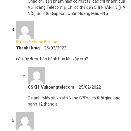
Chào chị, sản phẩm hiện có mặt tại các chi nhánh của
Vũ Hoàng Telecom ạ. Chị có thể đến CHI NHÁNH 3 (HÀ
NỘI):Số 246 Giáp Bát, Quận Hoàng Mai, HN ạ
Được xếp hạng
5
5 sao
Thanh Hưng
–
25/02/2022
cái này được bảo hành bao lâu vậy em?
Bộ sản phẩm bao gồm:
– Súng phun x 1.
CSKH_Vuhoangtelecom
–
25/02/2022
– Cáp Sạc x 1.
Dạ anh, Máy xịt khuẩn Nano G7Pro có thời gian bảo
Video huống dẫn sử dụng máy xịt khuẩn Nano
hành 12 tháng ạ
G7Pro cầm tay nhỏ gọn