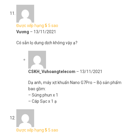
Được xếp hạng
5
5 sao
Vương
–
13/11/2021
Có sẵn lọ dung dịch không vậy ạ?
CSKH_Vuhoangtelecom
–
13/11/2021
Dạ anh, máy xịt khuẩn Nano G7Pro – Bộ sản phẩm
bao gồm:
– Súng phun x 1
– Cáp Sạc x 1 ạ
Được xếp hạng
5
5 sao