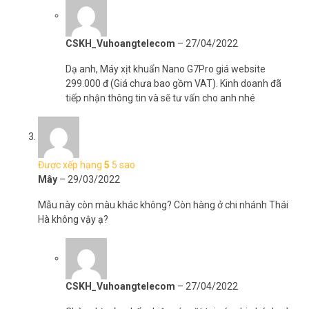
– Thời gian sử dụng: 3 tiếng.
– Thời gian sạc: 1 tiếng.
– Sạc điện áp: DC 5V/1A.
CSKH_Vuhoangtelecom
–
27/04/2022
– Điện áp làm việc: DC 3.7V.
– Hiện tại: 15W.
Dạ anh, Máy xịt khuẩn Nano G7Pro giá website
– Kích thước: 24*22.5cm.
299.000 đ (Giá chưa bao gồm VAT). Kinh doanh đã
– Trọng lượng: 650 gram.
tiếp nhận thông tin và sẽ tư vấn cho anh nhé
– Xuất xứ: Trung Quốc
– Bảo hành: 12 tháng
– Trước khi dùng cho dung dịch khử trùng pha loãng, cồn, hoặc
nước không để xịt phun sương.
Được xếp hạng
5
5 sao
>>> Xem thêm:
Chuyên cung cấp
camera quan
sát giá rẻ,
Mây
–
29/03/2022
chất lượng tốt nhất hiện nay
Mẫu này còn màu khác không? Còn hàng ở chi nhánh Thái
Hà không vậy ạ?
CSKH_Vuhoangtelecom
–
27/04/2022