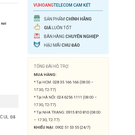
VUHOANG
TELECOM CAM KẾT
SẢN PHẨM
CHÍNH HÃNG
 nơi
GIÁ
LUÔN TỐT
BÁN HÀNG
CHUYÊN NGHIỆP
HẬU MÃI
CHU ĐÁO
TỔNG ĐÀI HỖ TRỢ:
MUA HÀNG:
* Tại HCM:
028 35 166 166
(08:00 –
17:30, T2-T7)
* Tại HÀ NỘI:
024 6256 1111
(08:00 –
17:30, T2-T7)
* Tại NHA TRANG:
0915 810 810
(08:00
C UL. Đã
– 17:30, T2-T7)
KHIẾU NẠI:
0902 51 53 55 (24/7)