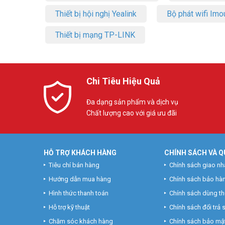
Thiết bị hội nghị Yealink
Bộ phát wifi Imo
Thiết bị mạng TP-LINK
Chi Tiêu Hiệu Quả
Đa dạng sản phẩm và dịch vụ
Chất lượng cao với giá ưu đãi
HỖ TRỢ KHÁCH HÀNG
CHÍNH SÁCH VÀ Q
Tiêu chí bán hàng
Chính sách giao nh
Hướng dẫn mua hàng
Chính sách bảo hà
Hình thức thanh toán
Chính sách dùng t
Hỗ trợ kỹ thuật
Chính sách đổi trả
Chăm sóc khách hàng
Chính sách bảo mật