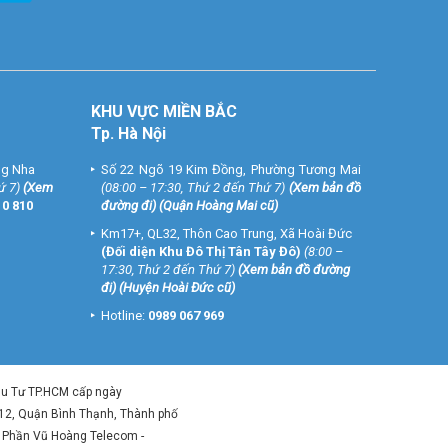
KHU VỰC MIỀN BẮC
Tp. Hà Nội
ng Nha
Số 22 Ngõ 19 Kim Đồng, Phường Tương Mai
ứ 7)
(
Xem
(08:00 – 17:30, Thứ 2 đến Thứ 7)
(
Xem bản đồ
10 810
đường đi
) (Quận Hoàng Mai cũ)
Km17+, QL32, Thôn Cao Trung, Xã Hoài Đức
(Đối diện Khu Đô Thị Tân Tây Đô)
(8:00 –
17:30, Thứ 2 đến Thứ 7)
(
Xem bản đồ đường
đi
) (Huyện Hoài Đức cũ)
Hotline:
0989 067 969
ầu Tư TP.HCM cấp ngày
 12, Quận Bình Thạnh, Thành phố
ổ Phần Vũ Hoàng Telecom -