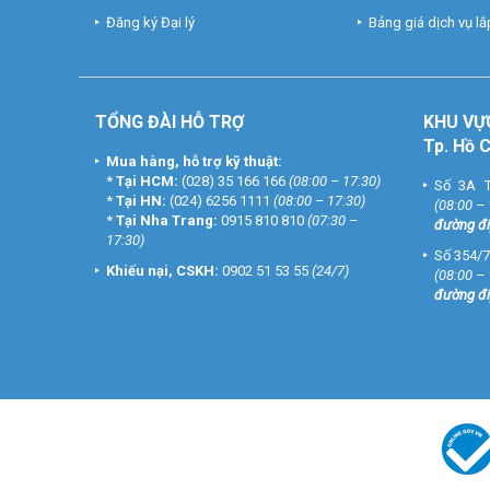
Đăng ký Đại lý
Bảng giá dịch vụ lắp
TỔNG ĐÀI HỖ TRỢ
KHU
VỰ
Tp. Hồ 
Mua hàng, hỗ trợ kỹ thuật:
*
Tại HCM:
(028) 35 166 166
(08:00 – 17:30)
Số 3A T
*
Tại HN:
(024) 6256 1111
(08:00 – 17:30)
(08:00 –
*
Tại Nha Trang:
0915 810 810
(07:30 –
đường đi
17:30)
Số 354/7
Khiếu nại, CSKH:
0902 51 53 55
(24/7)
(08:00 –
đường đi