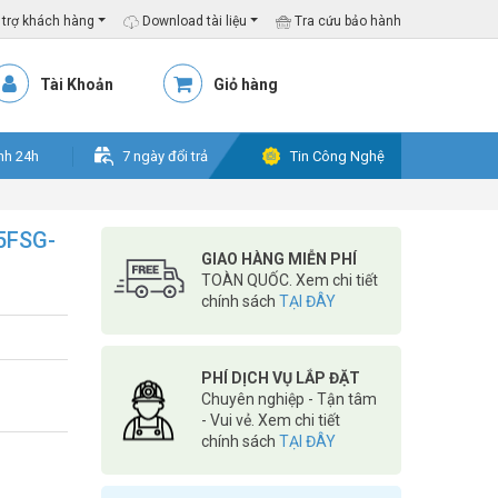
trợ khách hàng
Download tài liệu
Tra cứu bảo hành
Tài Khoản
Giỏ hàng
nh 24h
7 ngày đổi trả
Tin Công Nghệ
5FSG-
GIAO HÀNG MIỄN PHÍ
TOÀN QUỐC. Xem chi tiết
chính sách
TẠI ĐÂY
PHÍ DỊCH VỤ LẮP ĐẶT
Chuyên nghiệp - Tận tâm
- Vui vẻ. Xem chi tiết
chính sách
TẠI ĐÂY