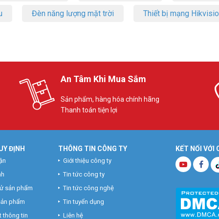
u
Đèn năng lượng mặt trời
Thiết bị mạng Hikvisi
An Tâm Khi Mua Sắm
Sản phẩm, hàng hóa chính hãng
Thanh toán tiện lợi
UY ĐỊNH
THÔNG TIN CÔNG TY
KẾT NỐI VỚI
ận
Giới thiệu công ty
nh
Tin tức công ty
hử sản phẩm
Tin tức công nghệ
 sản phẩm
Tin tuyển dụng
 thông tin
Liên hệ