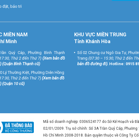
 đặt, bảo trì
C MIỀN NAM
KHU VỰC MIỀN TRUNG
Chí Minh
Tỉnh Khánh Hòa
rần Quý Cáp, Phường Bình Thạnh
Số 02 Chung cư Ngô Gia Tự, Phườ
 17:30, Thứ 2 đến Thứ 7)
(
Xem bản đồ
Trang
(07:30 – 15:30, Thứ 2 đến Th
) (Quận Bình Thạnh cũ)
bản đồ đường đi
).
Hotline:
0915 8
0 Lý Thường Kiệt, Phường Diên Hồng
 17:30, Thứ 2 đến Thứ 7)
(
Xem bản đồ
) (Quận 10 cũ)
Mã số doanh nghiệp: 0306524177 do Sở Kế Hoạch và Đ
02/01/2009. Trụ sở chính: Số 3A Trần Quý Cáp, Phường
Hồ Chí Minh 2008-2018. Bản quyền thuộc về Công Ty C