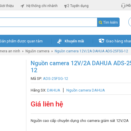
Hỗ 
Giới thiệu
Hệ thống chi nhánh
Tuyển dụng
Tìm kiếm
Sản phẩm được quan tâm
Khuyến mãi
Giao hàng nha
mera an ninh
»
Nguồn camera
»
Nguồn camera 12V/2A DAHUA ADS-25FSG-12
Nguồn camera 12V/2A DAHUA ADS-2
12
Mã SP:
ADS-25FSG-12
Hãng SX:
DAHUA
Nguồn camera DAHUA
Giá liên hệ
Nguồn cao cấp chuyên dụng cho camera giám sát 12V/2A