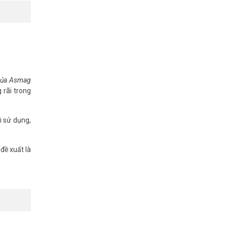
 của Asmag
 rãi trong
i sử dụng,
đề xuất là