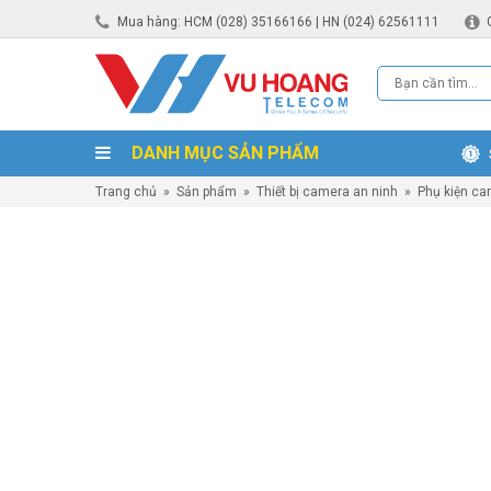
Mua hàng: HCM (028) 35166166 | HN (024) 62561111
DANH MỤC SẢN PHẨM
Trang chủ
»
Sản phẩm
»
Thiết bị camera an ninh
»
Phụ kiện ca