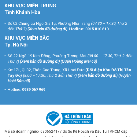
KHU VỰC MIỀN TRUNG
Tỉnh Khánh Hòa
Số 02 Chung cư Ngô Gia Tự, Phường Nha Trang
(07:30 – 17:30, Thứ 2
đến Thứ 7)
(
Xem bản đồ đường đi
).
Hotline:
0915 810 810
KHU VỰC MIỀN BẮC
Tp. Hà Nội
Số 22 Ngõ 19 Kim Đồng, Phường Tương Mai
(08:00 – 17:30, Thứ 2 đến
Thứ 7)
(
Xem bản đồ đường đi
) (Quận Hoàng Mai cũ)
Km17+, QL32, Thôn Cao Trung, Xã Hoài Đức
(Đối diện Khu Đô Thị Tân
Tây Đô)
(8:00 – 17:30, Thứ 2 đến Thứ 7)
(
Xem bản đồ đường đi
) (Huyện
Hoài Đức cũ)
Hotline:
0989 067 969
Mã số doanh nghiệp: 0306524177 do Sở Kế Hoạch và Đầu Tư TP.HCM cấp