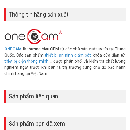
– Xuất xứ: Trung Quốc.
– Bảo hành: 06 tháng.
Thông tin hãng sản xuất
Hỏi đáp thường gặp – FAQ
Vòng cửa TUB25-290 khác TUB13-450A ở
điểm nào?
TUB25-290 có đường kính 25mm, lớn hơn TUB13-450A chỉ 13mm.
ONECAM
là thương hiệu OEM từ các nhà sản xuất uy tín tại Trung
Ống lớn hơn chứa được nhiều dây hoặc dây tiết diện lớn hơn.
Quốc. Các sản phẩm
thiết bị an ninh giám sát
, khóa cửa điện tử,
TUB13-450A dài hơn 450mm trong khi TUB25-290 ngắn hơn
thiết bị điện thông minh
... được phân phối và kiểm tra chất lượng
290mm.
nghiêm ngặt trước khi bán ra thị trường cùng chế độ bảo hành
chính hãng tại Việt Nam.
Vòng cửa TUB25-290 phù hợp lắp cho cửa
nào?
Phù hợp cửa chính tòa nhà, cửa kho lớn có nhiều dây đi qua. Những
Sản phẩm liên quan
vị trí vừa có dây khóa từ, dây camera, dây đầu đọc thẻ cùng lúc.
Đường kính rộng giúp gom tất cả dây vào một vòng, thi công gọn
hơn.
Chiều dài 290mm có đủ che khe bản lề cửa
Sản phẩm bạn đã xem
không?