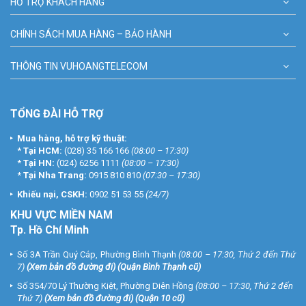
HỖ TRỢ KHÁCH HÀNG
CHÍNH SÁCH MUA HÀNG – BẢO HÀNH
THÔNG TIN VUHOANGTELECOM
TỔNG ĐÀI HỖ TRỢ
Mua hàng, hỗ trợ kỹ thuật:
*
Tại HCM:
(028) 35 166 166
(08:00 – 17:30)
*
Tại HN:
(024) 6256 1111
(08:00 – 17:30)
*
Tại Nha Trang:
0915 810 810
(07:30 – 17:30)
Khiếu nại, CSKH:
0902 51 53 55
(24/7)
KHU
VỰC MIỀN NAM
Tp. Hồ Chí Minh
Số 3A Trần Quý Cáp, Phường Bình Thạnh
(08:00 – 17:30, Thứ 2 đến Thứ
7)
(
Xem bản đồ đường đi
) (Quận Bình Thạnh cũ)
Số 354/70 Lý Thường Kiệt, Phường Diên Hồng
(08:00 – 17:30, Thứ 2 đến
Thứ 7)
(
Xem bản đồ đường đi
) (Quận 10 cũ)