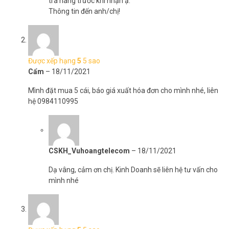
tra hàng trước khi nhận ạ.
nhiều loại dây vào một ống duy nhất. Ống gợn hợp kim dày chịu
Thông tin đến anh/chị!
được lực uốn lặp lại mỗi lần đóng mở cửa. Liên hệ Vũ Hoàng
Telecom ngay để mua vòng cửa ONECAM TUB25-290 bảo vệ hệ
thống dây cửa của bạn. Tham khảo thêm hình ảnh tại
Facebook
Vuhoangtelecom
nhé.
Được xếp hạng
5
5 sao
Cẩm
–
18/11/2021
Mình đặt mua 5 cái, báo giá xuất hóa đơn cho mình nhé, liên
hệ 0984110995
CSKH_Vuhoangtelecom
–
18/11/2021
Dạ vâng, cảm ơn chị. Kinh Doanh sẽ liên hệ tư vấn cho
mình nhé