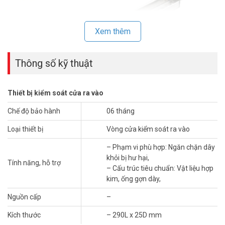
Xem thêm
Thông số kỹ thuật
Thiết bị kiểm soát cửa ra vào
Chế độ bảo hành
06 tháng
Loại thiết bị
Vòng cửa kiểm soát ra vào
– Cáp bọc thép không gỉ bảo vệ với các đầu hợp kim kẽm.
– Ngăn ngừa dây bị đứt hoặc hư hỏng độc hại.
– Phạm vi phù hợp: Ngăn chặn dây
– Có thể đi qua cáp có đường kính nhỏ hơn 8mm.
khỏi bị hư hại,
Tính năng, hỗ trợ
– Cấu trúc tiêu chuẩn: Vật liệu hợp
Thông số kỹ thuật Vòng cửa thép không gỉ
kim, ống gợn dày,
ONECAM TUB25-290
Nguồn cấp
–
– Phạm vi phù hợp: Ngăn chặn dây khỏi bị hư hại,
– Cấu trúc tiêu chuẩn: Vật liệu hợp kim, ống gợn dày,
Kích thước
– 290L x 25D mm
– Kích thước: 290L x 25D mm