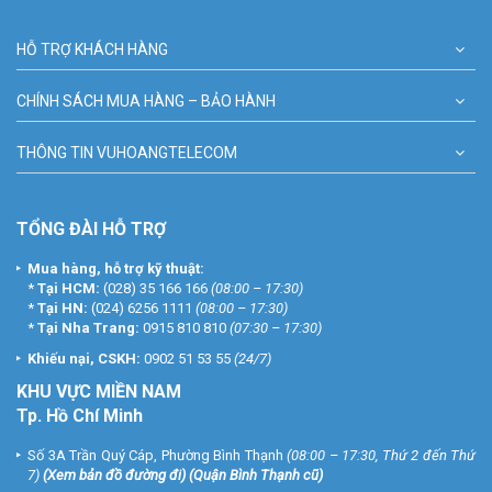
bắn dầu hay bỏng tay (nhất là với các thực phẩm có lẫn nhiều nước
như thịt , cá…). Tất cả sẽ được thực hiện gọn gàng bên trong nồi.
HỖ TRỢ KHÁCH HÀNG
CHÍNH SÁCH MUA HÀNG – BẢO HÀNH
THÔNG TIN VUHOANGTELECOM
TỔNG ĐÀI HỖ TRỢ
Mua hàng, hỗ trợ kỹ thuật:
*
Tại HCM:
(028) 35 166 166
(08:00 – 17:30)
*
Tại HN:
(024) 6256 1111
(08:00 – 17:30)
*
Tại Nha Trang:
0915 810 810
(07:30 – 17:30)
Khiếu nại, CSKH:
0902 51 53 55
(24/7)
KHU
VỰC MIỀN NAM
Tp. Hồ Chí Minh
Nồi có chế độ tự động ngắt khi quá tải nhiệt, đảm bảo an toàn tối đa
cho người sử dụng. Chức năng này còn giúp làm tăng tuổi thọ sản
Số 3A Trần Quý Cáp, Phường Bình Thạnh
(08:00 – 17:30, Thứ 2 đến Thứ
phẩm và phòng chống cháy nổ.
7)
(
Xem bản đồ đường đi
) (Quận Bình Thạnh cũ)