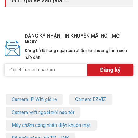
ĐĂNG KÝ NHẬN TIN KHUYẾN MÃI HOT MỖI
NGÀY
Đừng bỏ lỡ hàng ngàn sản phẩm từ chương trình siêu
hấp dẫn
Giảm đến 80% lượng chất béo – An toàn sức
khỏe
Công nghệ chiên không dầu trong nồi chiên Mobell giúp giảm đến
80% lượng mỡ thừa, rất tốt cho sức khỏe, đặc biệt là những người
tiểu đường, béo phì…
Camera IP Wifi giá rẻ
Camera EZVIZ
Camera wifi ngoài trời nào tốt
Máy chấm công nhận diện khuôn mặt