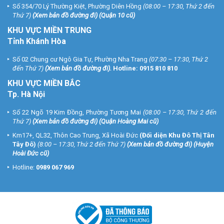
Dễ dàng vệ sinh
Số 354/70 Lý Thường Kiệt, Phường Diên Hồng
(08:00 – 17:30, Thứ 2 đến
Thứ 7)
(
Xem bản đồ đường đi
) (Quận 10 cũ)
Nồi chiên không dầu Mobell PW-8087 dễ dàng vệ sinh, có thể ngâm
KHU VỰC MIỀN TRUNG
vào nước rửa sạch không cần lo dầu bám dính.
Tỉnh Khánh Hòa
Số 02 Chung cư Ngô Gia Tự, Phường Nha Trang
(07:30 – 17:30, Thứ 2
đến Thứ 7)
(
Xem bản đồ đường đi
).
Hotline:
0915 810 810
KHU VỰC MIỀN BẮC
Tp. Hà Nội
Số 22 Ngõ 19 Kim Đồng, Phường Tương Mai
(08:00 – 17:30, Thứ 2 đến
Thứ 7)
(
Xem bản đồ đường đi
) (Quận Hoàng Mai cũ)
Km17+, QL32, Thôn Cao Trung, Xã Hoài Đức
(Đối diện Khu Đô Thị Tân
Tây Đô)
(8:00 – 17:30, Thứ 2 đến Thứ 7)
(
Xem bản đồ đường đi
) (Huyện
Hoài Đức cũ)
Hotline:
0989 067 969