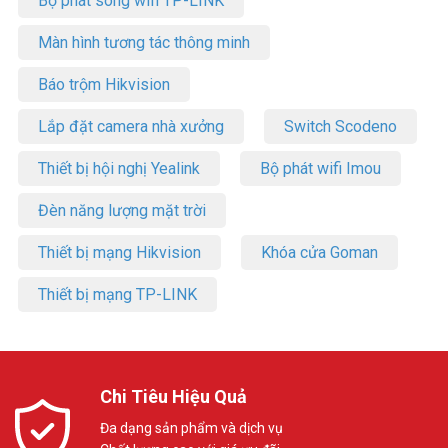
Bộ phát sóng wifi TP-LINK
Màn hình tương tác thông minh
Báo trộm Hikvision
Lắp đặt camera nhà xưởng
Switch Scodeno
Thiết bị hội nghị Yealink
Bộ phát wifi Imou
Đặc biệt, món ăn chế biến từ nồi chiên không dầu rất tốt cho sức
Đèn năng lượng mặt trời
khỏe. Nhất là với những người đang gặp các vấn đề như tiểu đường,
béo phì…, cần hạn chế tối đa lượng dầu mỡ nạp vào cơ thể.
Thiết bị mạng Hikvision
Khóa cửa Goman
Đa chức năng nấu, tiết kiệm thời gian với
Thiết bị mạng TP-LINK
Mobell PW-8087
Trang bị quạt đối lưu 12 cánh quạt mạnh mẽ kết hợp cần gạt xoay
tự đảo thực phẩm lúc nướng, cùng cơ chế làm nóng thanh nhiệt
thạch anh giúp khí nóng tỏa đều lòng nồi, cho ra thực phẩm chín
Chi Tiêu Hiệu Quả
đều các bề mặt. Nút xoay cơ thao tác đơn giản người lớn tuổi nhỏ
tuổi cũng có thể sử dụng
Đa dạng sản phẩm và dịch vụ