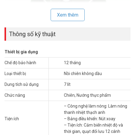
Xem thêm
Thông số kỹ thuật
Thiết bị gia dụng
Chế độ bảo hành
12 tháng
Thiết kế hiện đại, sang trọng, mặt kính trong
Loại thiết bị
Nồi chiên không dầu
suốt
Dung tích sử dụng
7 lít
– Điều khiển bằng nút xoay, dễ dàng thao tác. Mặt kính trong suốt
dễ dàng quan sát thực phẩm nướng trong nồi
Chức năng
Chiên, Nướng thực phẩm
–
Nồi chiên không dầu 7L PV-8087
có kiểu dáng độc đáo, nhỏ gọn.
Sản phẩm có màu đen sang trọng, lạ mắt, rất phù hợp với các
– Công nghệ làm nóng: Làm nóng
không gian bếp hiện đại.
thanh nhiệt thạch anh
– Nồi phù hợp cho các gia đình đông người thường xuyên nấu
Tiện ích
– Bảng điều khiển: Nút xoay
nướng, chế biến đa dạng món ăn.
– Tiện ích: Cảm biến nhiệt độ và
– Vỏ ngoài được làm bằng nhựa PP cao cấp, cách nhiệt tốt. Nhựa
thời gian, quạt đối lưu 12 cánh