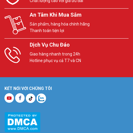
Chất lượng cao với giá ưu đãi
An Tâm Khi Mua Sắm
Sản phẩm, hàng hóa chính hãng
Thanh toán tiện lợi
Dịch Vụ Chu Đáo
Giao hàng nhanh trong 24h
Hotline phục vụ cả T7 và CN
KẾT NỐI VỚI CHÚNG TÔI
Sản phẩm đa năng, có thể làm các món chiên, quay, nướng… mà
không cần dầu mỡ hoặc rất ít dầu mỡ. Tùy vào loại thực phẩm và
cách chế biến, bạn có thể lựa chọn nhiệt độ (từ 80 – 200 độ C) và
đặt hẹn giờ (từ 1 – 30 phút).
Tự động ngắt khi quá nhiệt, an toàn sử dụng
Chiên rán với
nồi chiên không dầu Mobell
, bạn sẽ không còn lo việc