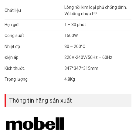
PP có đặc điểm không mùi, không vị, không độc, có độ bóng bề mặt
cao và chịu nhiệt tốt nên sẽ giảm tối đa nguy cơ bị bỏng khi chạm
Lòng nồi kim loại phủ chống dính.
Chất liệu
phải.
Vỏ bằng nhựa PP
Công suất 1500W siêu mạnh giúp thực phẩm
Hẹn giờ
1 – 30 phút
chín nhanh hơn, tiết kiệm thời gian nấu nướng.
Công suất
1500W
Nồi chiên không dầu Mobell PW-8087 với công suất 1500W thanh
Nhiệt độ
80 – 200°C
làm nhiệt thạch anh Hồng Ngoại làm nóng cực nhanh
Điện áp
220V-240V/50Hz – 60Hz
Kích thước
347*347*315mm
Trọng lượng
4.8Kg
Thông tin hãng sản xuất