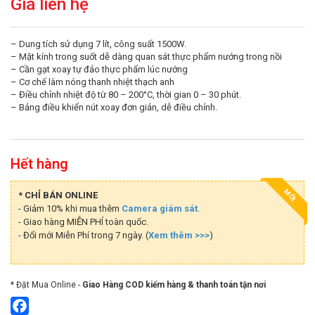
Giá liên hệ
– Dung tích sử dụng 7 lít, công suất 1500W.
– Mặt kính trong suốt dễ dàng quan sát thực phẩm nướng trong nồi
– Cần gạt xoay tự đảo thực phẩm lúc nướng
– Cơ chế làm nóng thanh nhiệt thạch anh
– Điều chỉnh nhiệt độ từ 80 – 200°C, thời gian 0 – 30 phút.
– Bảng điều khiển nút xoay đơn giản, dễ điều chỉnh.
Hết hàng
MỚI
* CHỈ BÁN ONLINE
- Giảm 10% khi mua thêm
Camera giám sát
.
- Giao hàng MIỄN PHÍ toàn quốc.
- Đổi mới Miễn Phí trong 7 ngày. (
Xem thêm >>>
)
* Đặt Mua Online -
Giao Hàng COD kiểm hàng & thanh toán tận nơi