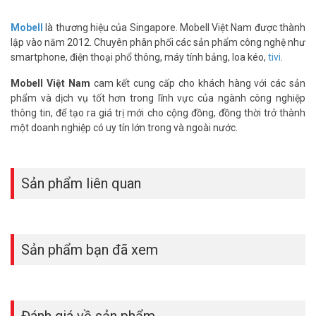
Mobell
là thương hiệu của Singapore. Mobell Việt Nam được thành
lập vào năm 2012. Chuyên phân phối các sản phẩm công nghệ như
smartphone, điện thoại phổ thông, máy tính bảng, loa kéo,
tivi
.
Quạt cánh 12 lá công nghệ Rapido lưu chuyển không khí nhiệt
Mobell Việt Nam
cam kết cung cấp cho khách hàng với các sản
mạnh hơn, cho các bè mặt thực phẩm chính đều hơn. Nút xoay cơ
phẩm và dịch vụ tốt hơn trong lĩnh vực của ngành công nghiệp
thao tác đơn giản người lớn tuổi nhỏ tuổi cũng có thể sử dụng.
thông tin, để tạo ra giá trị mới cho cộng đồng, đồng thời trở thành
một doanh nghiệp có uy tín lớn trong và ngoài nước.
Sản phẩm liên quan
Sản phẩm bạn đã xem
Đánh giá về sản phẩm