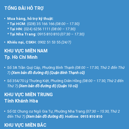
TỔNG ĐÀI HỖ TRỢ
Mua hàng, hỗ trợ kỹ thuật:
*
Tại HCM:
(028) 35 166 166
(08:00 – 17:30)
*
Tại HN:
(024) 6256 1111
(08:00 – 17:30)
*
Tại Nha Trang:
0915 810 810
(07:30 – 17:30)
Khiếu nại, CSKH:
0902 51 53 55
(24/7)
KHU
VỰC MIỀN NAM
Tp. Hồ Chí Minh
Số 3A Trần Quý Cáp, Phường Bình Thạnh
(08:00 – 17:30, Thứ 2 đến Thứ
7)
(
Xem bản đồ đường đi
) (Quận Bình Thạnh cũ)
Số 354/70 Lý Thường Kiệt, Phường Diên Hồng
(08:00 – 17:30, Thứ 2 đến
Thứ 7)
(
Xem bản đồ đường đi
) (Quận 10 cũ)
KHU VỰC MIỀN TRUNG
Tỉnh Khánh Hòa
Số 02 Chung cư Ngô Gia Tự, Phường Nha Trang
(07:30 – 15:30, Thứ 2
đến Thứ 7)
(
Xem bản đồ đường đi
).
Hotline:
0915 810 810
KHU VỰC MIỀN BẮC