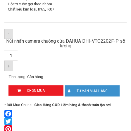
– Hỗ trợ cuộc gọi theo nhóm
– Chất liệu kim loại, IP65, IK07
-
Nút nhấn camera chuông cửa DAHUA DHI-VTO2202F-P số
lượng
+
Tình trạng:
Còn hàng
CHỌN MUA
TƯ VẤN MUA HÀNG
* Đặt Mua Online -
Giao Hàng COD kiểm hàng & thanh toán tận nơi
Facebook
Twitter