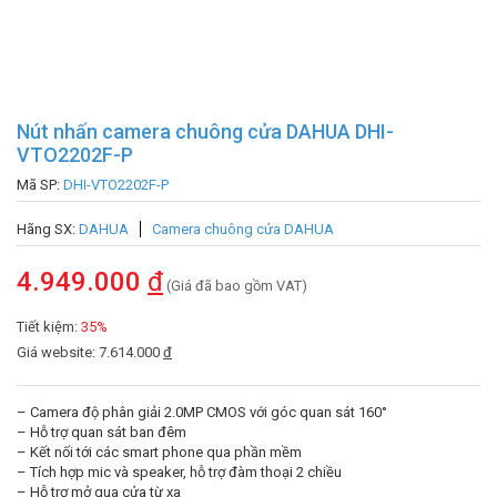
Nút nhấn camera chuông cửa DAHUA DHI-
VTO2202F-P
Mã SP:
DHI-VTO2202F-P
Hãng SX:
DAHUA
Camera chuông cửa DAHUA
4.949.000
đ
(Giá đã bao gồm VAT)
Tiết kiệm:
35%
Giá website: 7.614.000
đ
– Camera độ phân giải 2.0MP CMOS với góc quan sát 160°
– Hỗ trợ quan sát ban đêm
– Kết nối tới các smart phone qua phần mềm
– Tích hợp mic và speaker, hỗ trợ đàm thoại 2 chiều
– Hỗ trợ mở qua cửa từ xa