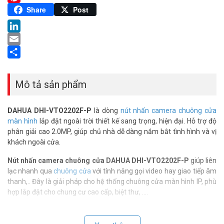
Pinterest
Share
Post
LinkedIn
Email
Share
Mô tả sản phẩm
DAHUA DHI-VTO2202F-P
là dòng
nút nhấn camera chuông cửa
màn hình
lắp đặt ngoài trời thiết kế sang trọng, hiện đại. Hỗ trợ độ
phân giải cao 2.0MP, giúp chủ nhà dễ dàng nắm bắt tình hình và vị
khách ngoài cửa.
Nút nhấn camera chuông cửa DAHUA DHI-VTO2202F-P
giúp liên
lạc nhanh qua
chuông cửa
với tính năng gọi video hay giao tiếp âm
thanh,.. Đây là giải pháp cho hệ thống chuông cửa màn hình IP, phù
hợp lắp đặt cho chung cư cao cấp, biệt thư, ….
Thông số kỹ thuật nút nhấn camera