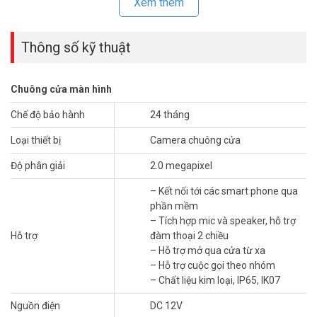
chuông cửa DAHUA DHI-VTO2202F-P
Xem thêm
– Camera độ phân giải 2 MP CMOS với góc quan sát 160°
– Hỗ trợ quan sát ban đêm
Thông số kỹ thuật
– Kết nối tới các smart phone qua phần mềm
– Tích hợp mic và speaker, hỗ trợ đàm thoại 2 chiều
– Hỗ trợ mở qua cửa từ xa
Chuông cửa màn hình
– Hỗ trợ cuộc gọi theo nhóm
– Chất liệu kim loại, IP65, IK07
Chế độ bảo hành
24 tháng
– Nguồn điện DC 12V
Loại thiết bị
Camera chuông cửa
– Kích thước 130mm × 96mm × 28.5mm
– Trọng lượng: 350g.
Độ phân giải
2.0 megapixel
– Xuất xứ: Thương hiệu Trung Quốc.
– Bảo hành: 24 tháng.
– Kết nối tới các smart phone qua
phần mềm
Đặt mua hàng Online ngay hôm nay để được hỗ trợ giá tốt nhất.
– Tích hợp mic và speaker, hỗ trợ
Tham khảo thêm thông tin tại
Facebook Vuhoangtelecom
nhé.
Hỗ trợ
đàm thoại 2 chiều
– Hỗ trợ mở qua cửa từ xa
– Hỗ trợ cuộc gọi theo nhóm
– Chất liệu kim loại, IP65, IK07
Nguồn điện
DC 12V