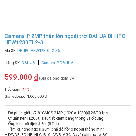
Camera IP 2MP thân lớn ngoài trời DAHUA DH-IPC-
HFW1230TL2-S
Mã SP:
DH-IPC-HFW1230TL2-S5
Hãng SX:
DAHUA
Camera IP DAHUA
599.000
đ
(Giá đã bao gồm VAT)
Tiết kiệm:
44%
Giá website: 1.069.000
đ
– Độ phân giải 1/2.8″ CMOS 2 MP (1920 × 1080)@25/30 fps
– Chuẩn nén H.265+, siêu tiết kiệm băng thông và ổ cứng
– Ống kính cố định 3.6m (84°H)
– Tầm xa hồng ngoại 30m, chế độ hồng ngoại thông minh
– DWDR, 3D NR, HLC, BLC, AWB, AGC, Day/night mode, ROI…