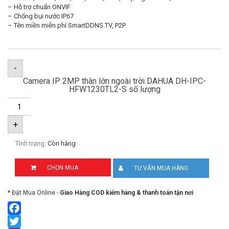
– Hỗ trợ chuẩn ONVIF
– Chống bụi nước IP67
– Tên miền miễn phí SmartDDNS.TV, P2P
-
Camera IP 2MP thân lớn ngoài trời DAHUA DH-IPC-
HFW1230TL2-S số lượng
+
Tình trạng:
Còn hàng
CHỌN MUA
TƯ VẤN MUA HÀNG
* Đặt Mua Online -
Giao Hàng COD kiểm hàng & thanh toán tận nơi
Facebook