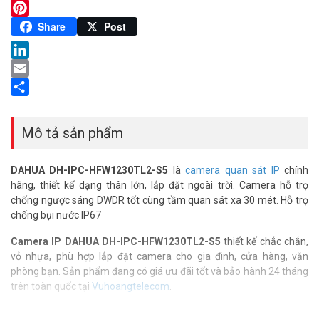
Twitter
Pinterest
Share
Post
LinkedIn
Email
Share
Mô tả sản phẩm
DAHUA DH-IPC-HFW1230TL2-S5
là
camera quan sát IP
chính
hãng, thiết kế dạng thân lớn, lắp đặt ngoài trời. Camera hỗ trợ
chống ngược sáng DWDR tốt cùng tầm quan sát xa 30 mét. Hỗ trợ
chống bụi nước IP67
Camera IP DAHUA DH-IPC-HFW1230TL2-S5
thiết kế chắc chắn,
vỏ nhựa, phù hợp lắp đặt camera cho gia đình, cửa hàng, văn
phòng bạn. Sản phẩm đang có giá ưu đãi tốt và bảo hành 24 tháng
trên toàn quốc tại
Vuhoangtelecom
.
Thông số kỹ thuật camera IP 2MP thân lớn