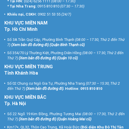
*
Tại HN:
(024) 6256 1111
(08:00 – 17:30)
*
Tại Nha Trang:
0915 810 810
(07:30 – 17:30)
Khiếu nại, CSKH:
0902 51 53 55
(24/7)
KHU
VỰC MIỀN NAM
Tp. Hồ Chí Minh
Số 3A Trần Quý Cáp, Phường Bình Thạnh
(08:00 – 17:30, Thứ 2 đến Thứ
7)
(
Xem bản đồ đường đi
) (Quận Bình Thạnh cũ)
Số 354/70 Lý Thường Kiệt, Phường Diên Hồng
(08:00 – 17:30, Thứ 2 đến
Thứ 7)
(
Xem bản đồ đường đi
) (Quận 10 cũ)
KHU VỰC MIỀN TRUNG
Tỉnh Khánh Hòa
Số 02 Chung cư Ngô Gia Tự, Phường Nha Trang
(07:30 – 15:30, Thứ 2
đến Thứ 7)
(
Xem bản đồ đường đi
).
Hotline:
0915 810 810
KHU VỰC MIỀN BẮC
Tp. Hà Nội
Số 22 Ngõ 19 Kim Đồng, Phường Tương Mai
(08:00 – 17:30, Thứ 2 đến
Thứ 7)
(
Xem bản đồ đường đi
) (Quận Hoàng Mai cũ)
Km17+, QL32, Thôn Cao Trung, Xã Hoài Đức
(Đối diện Khu Đô Thị Tân