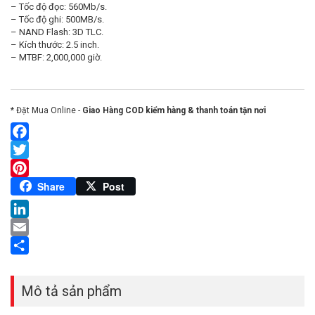
– Tốc độ đọc: 560Mb/s.
– Tốc độ ghi: 500MB/s.
– NAND Flash: 3D TLC.
– Kích thước: 2.5 inch.
– MTBF: 2,000,000 giờ.
* Đặt Mua Online -
Giao Hàng COD kiểm hàng & thanh toán tận nơi
Facebook
Twitter
Pinterest
Share
Post
LinkedIn
Email
Share
Mô tả sản phẩm