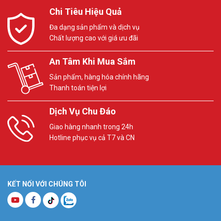
Chi Tiêu Hiệu Quả
Đa dạng sản phẩm và dịch vụ
Chất lượng cao với giá ưu đãi
An Tâm Khi Mua Sắm
Sản phẩm, hàng hóa chính hãng
Thanh toán tiện lợi
Dịch Vụ Chu Đáo
Giao hàng nhanh trong 24h
Hotline phục vụ cả T7 và CN
KẾT NỐI VỚI CHÚNG TÔI