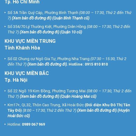
Tp. Hồ Chí Minh
Số 3A Trần Quý Cáp, Phường Bình Thạnh
(08:00 – 17:30, Thứ 2 đến Thứ
7)
(
Xem bản đồ đường đi
) (Quận Bình Thạnh cũ)
Số 354/70 Lý Thường Kiệt, Phường Diên Hồng
(08:00 – 17:30, Thứ 2 đến
Thứ 7)
(
Xem bản đồ đường đi
) (Quận 10 cũ)
KHU VỰC MIỀN TRUNG
Tỉnh Khánh Hòa
Số 02 Chung cư Ngô Gia Tự, Phường Nha Trang
(07:30 – 15:30, Thứ 2
đến Thứ 7)
(
Xem bản đồ đường đi
).
Hotline:
0915 810 810
KHU VỰC MIỀN BẮC
Tp. Hà Nội
Số 22 Ngõ 19 Kim Đồng, Phường Tương Mai
(08:00 – 17:30, Thứ 2 đến
Thứ 7)
(
Xem bản đồ đường đi
) (Quận Hoàng Mai cũ)
Km17+, QL32, Thôn Cao Trung, Xã Hoài Đức
(Đối diện Khu Đô Thị Tân
Tây Đô)
(8:00 – 17:30, Thứ 2 đến Thứ 7)
(
Xem bản đồ đường đi
) (Huyện
Hoài Đức cũ)
Hotline:
0989 067 969