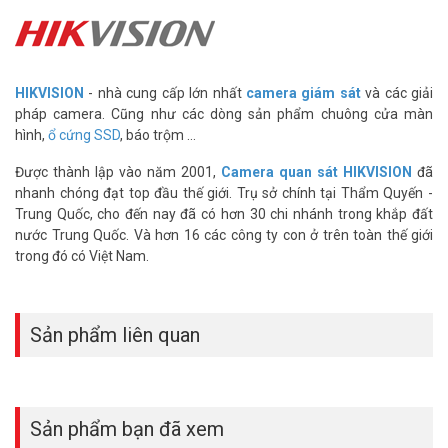
Dung lượng lưu trữ 1024GB
Với dung lượng 1024GB giúp bạn thoải mái lựa chọn theo từng nhu
cầu cần thiết để lưu trữ hình ảnh, âm nhạc và video thoải mái và an
toàn. Cùng với khả năng truy cập cơ sở dữ liệu của bạn cực nhanh
HIKVISION
- nhà cung cấp lớn nhất
camera giám sát
và các giải
giúp bạn tiết kiệm thời gian và làm được nhiều việc hơn.
pháp camera. Cũng như các dòng sản phẩm chuông cửa màn
hình,
ổ cứng SSD
, báo trộm ...
Tốc độ truyền dữ liệu cao
Ổ cứng mang đến cho bạn tốc độ đọc lên tới 560MB/s và tốc độ ghi
Được thành lập vào năm 2001,
Camera quan sát HIKVISION
đã
lên tới 500MB/s, nhờ đó bạn sẽ xử lý công việc nhanh chóng hơn,
nhanh chóng đạt top đầu thế giới. Trụ sở chính tại Thẩm Quyến -
mang đến khả năng xử lý công việc nhanh chóng, tiết kiệm thời
Trung Quốc, cho đến nay đã có hơn 30 chi nhánh trong khắp đất
gian. Ngoài ra, tốc độ truyền dữ liệu cao còn giúp bạn dễ dàng chơi
nước Trung Quốc. Và hơn 16 các công ty con ở trên toàn thế giới
game, phát lại phương tiện truyền thông HD hoặc phần mềm sáng
trong đó có Việt Nam.
tạo.
Tiết kiệm điện năng
Ổ cứng SSD
không chỉ cho công suất cao hơn lên đến 512GB mà
Sản phẩm liên quan
còn để giúp tiết kiệm năng lượng và khởi động máy nhanh hơn
nâng cao năng suất làm việc
Thông số kỹ thuật ổ cứng Internal SSD
1024GB HIKVISION HS-SSD-
Sản phẩm bạn đã xem