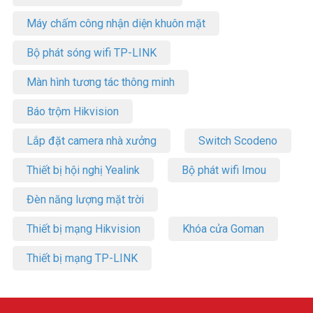
Tham khảo các kênh thông tin khác:
– Facebook:
https://www.facebook.com/vuhoangtelecom/
Máy chấm công nhận diện khuôn mặt
– Youtube:
https://www.youtube.com/c/VuhoangTVChannel
– Website:
https://vuhoangtelecom.vn/
Bộ phát sóng wifi TP-LINK
Màn hình tương tác thông minh
Báo trộm Hikvision
Lắp đặt camera nhà xưởng
Switch Scodeno
Thiết bị hội nghị Yealink
Bộ phát wifi Imou
Đèn năng lượng mặt trời
Thiết bị mạng Hikvision
Khóa cửa Goman
Thiết bị mạng TP-LINK