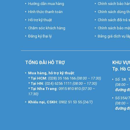
Hướng dẫn mua hàng
Chính sách bảo hà
Hình thức thanh toán
Chính sách dùng t
Hỗ trợ kỹ thuật
Chính sách đổi trả
Chăm sóc khách hàng
Chính sách bảo mật
Đăng ký Đại lý
Bảng giá dịch vụ lắp
TỔNG ĐÀI HỖ TRỢ
KHU
VỰ
Tp. Hồ 
Mua hàng, hỗ trợ kỹ thuật:
*
Tại HCM:
(028) 35 166 166
(08:00 – 17:30)
Số 3A T
*
Tại HN:
(024) 6256 1111
(08:00 – 17:30)
(08:00 –
*
Tại Nha Trang:
0915 810 810
(07:30 –
đường đi
17:30)
Số 354/7
Khiếu nại, CSKH:
0902 51 53 55
(24/7)
(08:00 –
đường đi