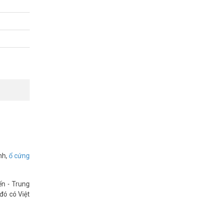
nh,
ổ cứng
ến - Trung
đó có Việt