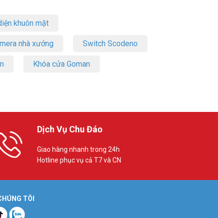
iện khuôn mặt
amera nhà xưởng
Switch Scodeno
on
Khóa cửa Goman
 nhất.
Dịch Vụ Chu Đáo
Giao hàng nhanh trong 24h
Hotline phục vụ cả T7 và CN
 CHÚNG TÔI