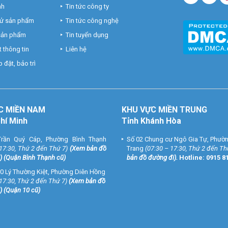
nh
Tin tức công ty
hử sản phẩm
Tin tức công nghệ
 sản phẩm
Tin tuyển dụng
 thông tin
Liên hệ
 đặt, bảo trì
C MIỀN NAM
KHU VỰC MIỀN TRUNG
Chí Minh
Tỉnh Khánh Hòa
rần Quý Cáp, Phường Bình Thạnh
Số 02 Chung cư Ngô Gia Tự, Phườ
 17:30, Thứ 2 đến Thứ 7)
(
Xem bản đồ
Trang
(07:30 – 17:30, Thứ 2 đến Th
) (Quận Bình Thạnh cũ)
bản đồ đường đi
).
Hotline:
0915 8
0 Lý Thường Kiệt, Phường Diên Hồng
 17:30, Thứ 2 đến Thứ 7)
(
Xem bản đồ
) (Quận 10 cũ)