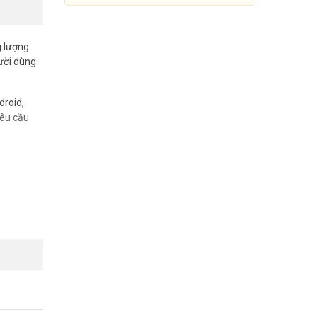
g lượng
ười dùng
droid,
yêu cầu
Ổ cứng SSD Portable 240GB
HIKVISION HS-ESSD-
T100I(STD)/240G/Rose Gold
Đang cập nhật giá
Mua Ngay