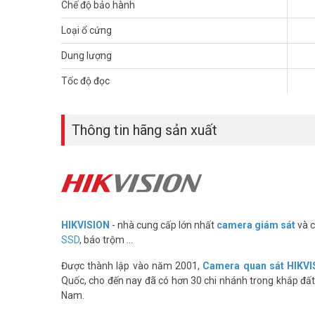
Chế độ bảo hành
Loại ổ cứng
Dung lượng
Tốc độ đọc
Thông tin hãng sản xuất
Các tính năng và chức năng ổ cứng SSD Port
Công suất lớn
HIKVISION
- nhà cung cấp lớn nhất
camera giám sát
và c
Dung lượng lưu trữ lên tới 960 GB.
SSD
, báo trộm ...
Truyền tốc độ cao
Được thành lập vào năm 2001,
Camera quan sát HIKVI
Tốc độ đọc tối đa lên tới 450 M / s, gấp 4 lần so với đĩa cứ
Quốc, cho đến nay đã có hơn 30 chi nhánh trong khắp đất 
Nam.
Thiết kế di động
Được thiết kế với một lỗ treo, tạo ra các phụ kiện thời tran