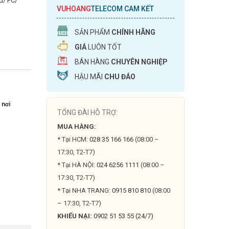
d/ PC/
VUHOANG
TELECOM CAM KẾT
SẢN PHẨM
CHÍNH HÃNG
GIÁ
LUÔN TỐT
BÁN HÀNG
CHUYÊN NGHIỆP
HẬU MÃI
CHU ĐÁO
 nơi
TỔNG ĐÀI HỖ TRỢ:
MUA HÀNG:
* Tại HCM:
028 35 166 166
(08:00 –
17:30, T2-T7)
* Tại HÀ NỘI:
024 6256 1111
(08:00 –
17:30, T2-T7)
* Tại NHA TRANG:
0915 810 810
(08:00
– 17:30, T2-T7)
KHIẾU NẠI:
0902 51 53 55 (24/7)