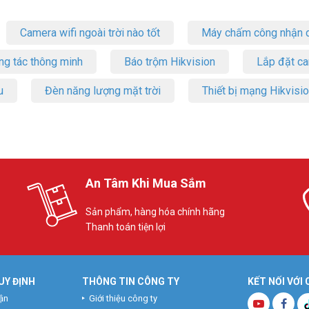
Camera wifi ngoài trời nào tốt
Máy chấm công nhận d
ng tác thông minh
Báo trộm Hikvision
Lắp đặt c
u
Đèn năng lượng mặt trời
Thiết bị mạng Hikvisi
́t, quý khách hàng vui lòng liên hệ HOTLINE 1900 9259 để được hỗ trợ tốt
m/
nel
An Tâm Khi Mua Sắm
Sản phẩm, hàng hóa chính hãng
Thanh toán tiện lợi
UY ĐỊNH
THÔNG TIN CÔNG TY
KẾT NỐI VỚI
ận
Giới thiệu công ty