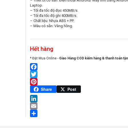
– Thiết bị có sẵn: Điện thoại Android/ Máy tính bảng Androi
Laptop.
– Tối đa tốc độ đọc 450MB/s.
– Tối đa tốc độ ghi 400MB/s.
– Chất liệu: Nhựa ABS + PP.
– Màu có sẵn: Vàng hồng.
Hết hàng
* Đặt Mua Online -
Giao Hàng COD kiểm hàng & thanh toán tận
Facebook
Twitter
Pinterest
Share
Post
LinkedIn
Email
Share