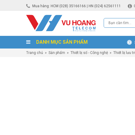
Mua hàng: HCM (028) 35166166 | HN (024) 62561111
DANH MỤC SẢN PHẨM
Trang chủ
»
Sản phẩm
»
Thiết bị số - Công nghệ
»
Thiết bị lưu t