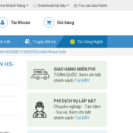
trợ khách hàng
Download tài liệu
Tra cứu bảo hành
Tài Khoản
Giỏ hàng
nh 24h
7 ngày đổi trả
Tin Công Nghệ
ION HS-ESSD-T100I(STD)/240G/Rose Gold
N HS-
GIAO HÀNG MIỄN PHÍ
TOÀN QUỐC. Xem chi tiết
chính sách
TẠI ĐÂY
PHÍ DỊCH VỤ LẮP ĐẶT
Chuyên nghiệp - Tận tâm
- Vui vẻ. Xem chi tiết
chính sách
TẠI ĐÂY