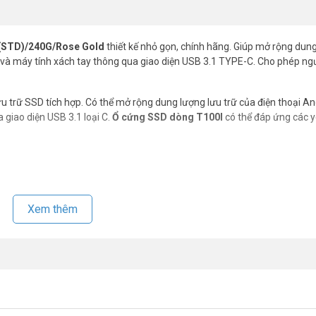
(STD)/240G/Rose Gold
thiết kế nhỏ gọn, chính hãng. Giúp mở rộng dun
C và máy tính xách tay thông qua giao diện USB 3.1 TYPE-C. Cho phép ng
ưu trữ SSD tích hợp. Có thể mở rộng dung lượng lưu trữ của điện thoại An
 giao diện USB 3.1 loại C.
Ổ cứng SSD dòng T100I
có thể đáp ứng các 
Xem thêm