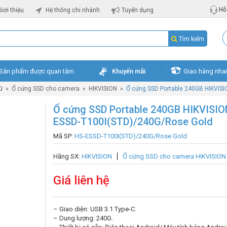
Hỗ 
Giới thiệu
Hệ thống chi nhánh
Tuyển dụng
Tìm kiếm
Sản phẩm được quan tâm
Khuyến mãi
Giao hàng nha
rữ
»
Ổ cứng SSD cho camera
»
HIKVISION
»
Ổ cứng SSD Portable 240GB HIKVIS
Ổ cứng SSD Portable 240GB HIKVISIO
ESSD-T100I(STD)/240G/Rose Gold
Mã SP:
HS-ESSD-T100I(STD)/240G/Rose Gold
Hãng SX:
HIKVISION
Ổ cứng SSD cho camera HIKVISION
Giá liên hệ
– Giao diện: USB 3.1 Type-C.
– Dung lượng: 240G.