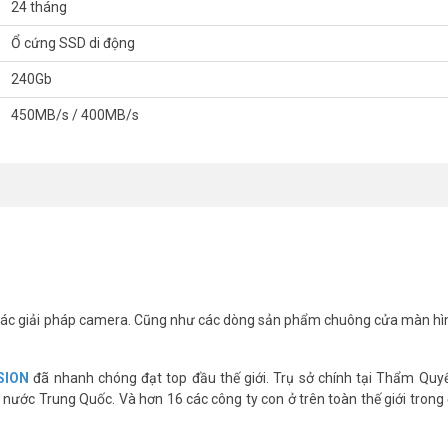
24 tháng
Ổ cứng SSD di động
240Gb
450MB/s / 400MB/s
able T100I series
ác giải pháp camera. Cũng như các dòng sản phẩm chuông cửa màn hì
SION
đã nhanh chóng đạt top đầu thế giới. Trụ sở chính tại Thẩm Quy
ng cơ học.
nước Trung Quốc. Và hơn 16 các công ty con ở trên toàn thế giới trong 
g của riêng bạn.