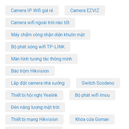
>> Xem thêm:
Thiết bị lưu trữ
|
Thiết bị số – Công nghệ
Camera IP Wifi giá rẻ
Camera EZVIZ
Để cập nhật thông tin giá
ổ cứng SSD cho camera
mới nhất, quý
Camera wifi ngoài trời nào tốt
khách hàng vui lòng liên hệ HOTLINE 1900 9259 để được hỗ trợ tốt
nhất.
Máy chấm công nhận diện khuôn mặt
Tham khảo các kênh thông tin khác:
Bộ phát sóng wifi TP-LINK
– Facebook:
https://www.facebook.com/vuhoangtelecom/
– Youtube:
https://www.youtube.com/c/VuhoangTVChannel
Màn hình tương tác thông minh
– Website:
https://vuhoangtelecom.vn/
Báo trộm Hikvision
Lắp đặt camera nhà xưởng
Switch Scodeno
Thiết bị hội nghị Yealink
Bộ phát wifi Imou
Đèn năng lượng mặt trời
Thiết bị mạng Hikvision
Khóa cửa Goman