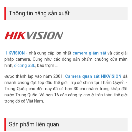
Các tính năng và chức năng ổ cứng SSD Portable
T100I series
Thông tin hãng sản xuất
Công suất lớn
Dung lượng lưu trữ lên tới 960 GB.
Truyền tốc độ cao
Tốc độ đọc tối đa lên tới 450 M / s, gấp 4 lần so với đĩa cứng cơ học.
Thiết kế di động
HIKVISION
- nhà cung cấp lớn nhất
camera giám sát
và các giải
Được thiết kế với một lỗ treo, tạo ra các phụ kiện thời trang của
pháp camera. Cũng như các dòng sản phẩm chuông cửa màn
riêng bạn.
hình,
ổ cứng SSD
, báo trộm ...
Mở rộng dung lượng cho điện thoại di động
Được thành lập vào năm 2001,
Camera quan sát HIKVISION
đã
Nó có thể kết nối với điện thoại Android, máy tính bảng Android và
nhanh chóng đạt top đầu thế giới. Trụ sở chính tại Thẩm Quyến -
các thiết bị khác thông qua cáp OTG.
Trung Quốc, cho đến nay đã có hơn 30 chi nhánh trong khắp đất
nước Trung Quốc. Và hơn 16 các công ty con ở trên toàn thế giới
Chống sốc
trong đó có Việt Nam.
Sử dụng vật liệu đặc biệt để bảo vệ thiết bị.
Ổ cứng SSD Portable HS-ESSD-T100I(STD)/240G/White
sử
dụng phổ biến trong các cá nhân, nhà thiết kế, biên tập video, v.v.
Sản phẩm liên quan
Truyền tốc độ cao hơn speed tốc độ đọc tối đa của anh lên tới