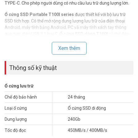
TYPE-C. Cho phép người dùng có nhu cầu lưu trữ dung lượng lớn.
Ổ cứng SSD Portable T100I series
được thiết kế với bộ lưu trữ
SSD tích hợp. Có thể mở rộng dung lượng lưu trữ của điện thoại
Android, máy tính bảng Android, PC và máy tính xách tay thông
qua giao diện USB 3.1 loại C.
Ổ cứng SSD dòng T100I
có thể đáp
ứng các yêu cầu lưu trữ dung lượng lớn trong thời gian dài của
người dùng.
Xem thêm
Thông số kỹ thuật
Ổ cứng lưu trữ
Chế độ bảo hành
24 tháng
Loại ổ cứng
Ổ cứng SSD di động
Dung lượng
240Gb
Tốc độ đọc
450MB/s / 400MB/s