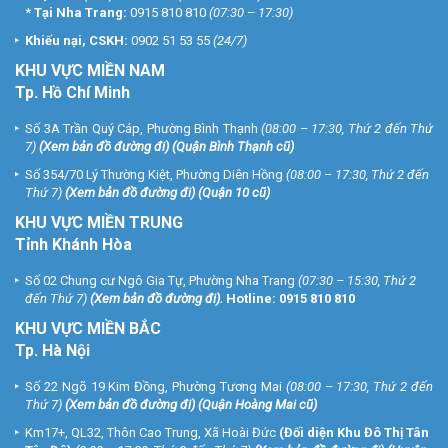
*
Tại Nha Trang:
0915 810 810
(07:30 – 17:30)
Khiếu nại, CSKH:
0902 51 53 55
(24/7)
KHU
VỰC MIỀN NAM
Tp. Hồ Chí Minh
Số 3A Trần Quý Cáp, Phường Bình Thạnh
(08:00 – 17:30, Thứ 2 đến Thứ
7)
(
Xem bản đồ đường đi
) (Quận Bình Thạnh cũ)
Số 354/70 Lý Thường Kiệt, Phường Diên Hồng
(08:00 – 17:30, Thứ 2 đến
Thứ 7)
(
Xem bản đồ đường đi
) (Quận 10 cũ)
KHU VỰC MIỀN TRUNG
Tỉnh Khánh Hòa
Số 02 Chung cư Ngô Gia Tự, Phường Nha Trang
(07:30 – 15:30, Thứ 2
đến Thứ 7)
(
Xem bản đồ đường đi
).
Hotline:
0915 810 810
KHU VỰC MIỀN BẮC
Tp. Hà Nội
Số 22 Ngõ 19 Kim Đồng, Phường Tương Mai
(08:00 – 17:30, Thứ 2 đến
Thứ 7)
(
Xem bản đồ đường đi
) (Quận Hoàng Mai cũ)
Km17+, QL32, Thôn Cao Trung, Xã Hoài Đức
(Đối diện Khu Đô Thị Tân