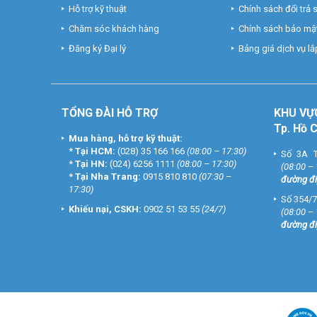
Hỗ trợ kỹ thuật
Chính sách đổi trả
Chăm sóc khách hàng
Chính sách bảo mật
Đăng ký Đại lý
Bảng giá dịch vụ lắp
TỔNG ĐÀI HỖ TRỢ
KHU
VỰ
Tp. Hồ 
Mua hàng, hỗ trợ kỹ thuật:
*
Tại HCM:
(028) 35 166 166
(08:00 – 17:30)
Số 3A T
*
Tại HN:
(024) 6256 1111
(08:00 – 17:30)
(08:00 –
*
Tại Nha Trang:
0915 810 810
(07:30 –
đường đi
17:30)
Số 354/7
Khiếu nại, CSKH:
0902 51 53 55
(24/7)
(08:00 –
đường đi