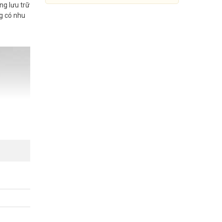
ng lưu trữ
g có nhu
Ổ cứng SSD Portable 480GB
HIKVISION HS-ESSD-
T200N(STD)/480G/Black
Đang cập nhật giá
Mua Ngay