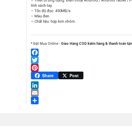
– Thiết bị ứng dụng: Điện thoại Android / Android Tablet / 
tính xách tay.
– Tốc độ đọc: 450MB/s.
– Màu đen.
– Chất liệu: hợp kim nhôm.
* Đặt Mua Online -
Giao Hàng COD kiểm hàng & thanh toán tận
Facebook
Twitter
Pinterest
Share
Post
LinkedIn
Email
Share