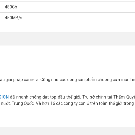
480Gb
450MB/s
ng cấp cho bạn dung lượng lưu trữ cao hơn với hiệu suất và độ tin cậy hi
 nhiều.
ck
được làm bằng hợp kim nhôm và đã được chạm khắc công phu trong
của anh lên tới 450MB/s, nhanh hơn 4 lần so với đĩa cứng cơ học. Chống s
ác giải pháp camera. Cũng như các dòng sản phẩm chuông cửa màn hì
le 480GB HIKVISION HS-ESSD-T200N(STD)/480G/B
SION
đã nhanh chóng đạt top đầu thế giới. Trụ sở chính tại Thẩm Quy
nước Trung Quốc. Và hơn 16 các công ty con ở trên toàn thế giới trong 
C/máy tính xách tay.
0 trở lên.