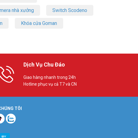
amera nhà xưởng
Switch Scodeno
on
Khóa cửa Goman
Dịch Vụ Chu Đáo
Giao hàng nhanh trong 24h
Hotline phục vụ cả T7 và CN
 CHÚNG TÔI