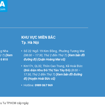
KHU VỰC MIỀN BẮC
Tp. Hà Nội
ng Nha
Số 22 Ngõ 19 Kim Đồng, Phường Tương Mai
ứ 7)
(
Xem
(08:00 – 17:30, Thứ 2 đến Thứ 7)
(
Xem bản đồ
10 810
đường đi
) (Quận Hoàng Mai cũ)
Km17+, QL32, Thôn Cao Trung, Xã Hoài Đức
(Đối diện Khu Đô Thị Tân Tây Đô)
(8:00 –
17:30, Thứ 2 đến Thứ 7)
(
Xem bản đồ đường
đi
) (Huyện Hoài Đức cũ)
Hotline:
0989 067 969
ầu Tư TP.HCM cấp ngày