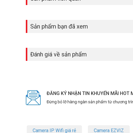
– Kích thước: 113mm * 41mm * 10mm
– Trọng lượng: <75g
– Nhiệt độ làm việc 0 0 0 ~ 40oC.
– Xuất xứ: Trung Quốc.
Sản phẩm bạn đã xem
– Bảo hành: 24 tháng.
>> Xem thêm:
Thiết bị lưu trữ
|
Thiết bị số – Công nghệ
Để cập nhật thông tin giá
ổ cứng SSD cho camera
mới nhâ
Đánh giá về sản phẩm
Tham khảo các kênh thông tin khác:
– Facebook:
https://www.facebook.com/vuhoangteleco
– Youtube:
https://www.youtube.com/c/VuhoangTVChan
– Website:
https://vuhoangtelecom.vn/
ĐĂNG KÝ NHẬN TIN KHUYẾN MÃI HOT 
Đừng bỏ lỡ hàng ngàn sản phẩm từ chương trì
Camera IP Wifi giá rẻ
Camera EZVIZ