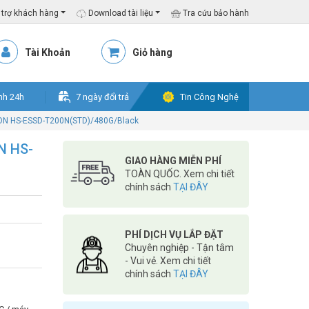
trợ khách hàng
Download tài liệu
Tra cứu bảo hành
Tài Khoản
Giỏ hàng
nh 24h
7 ngày đổi trả
Tin Công Nghệ
ION HS-ESSD-T200N(STD)/480G/Black
N HS-
GIAO HÀNG MIỄN PHÍ
TOÀN QUỐC. Xem chi tiết
chính sách
TẠI ĐÂY
PHÍ DỊCH VỤ LẮP ĐẶT
Chuyên nghiệp - Tận tâm
- Vui vẻ. Xem chi tiết
chính sách
TẠI ĐÂY