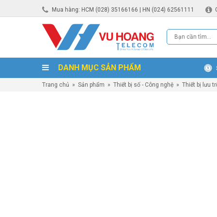
Mua hàng: HCM (028) 35166166 | HN (024) 62561111
DANH MỤC SẢN PHẨM
Trang chủ
»
Sản phẩm
»
Thiết bị số - Công nghệ
»
Thiết bị lưu t