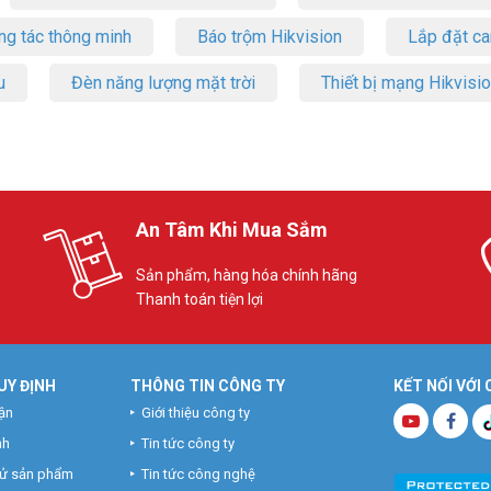
ng tác thông minh
Báo trộm Hikvision
Lắp đặt c
u
Đèn năng lượng mặt trời
Thiết bị mạng Hikvisi
An Tâm Khi Mua Sắm
Sản phẩm, hàng hóa chính hãng
Thanh toán tiện lợi
UY ĐỊNH
THÔNG TIN CÔNG TY
KẾT NỐI VỚI
ận
Giới thiệu công ty
nh
Tin tức công ty
hử sản phẩm
Tin tức công nghệ