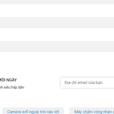
́t, quý khách hàng vui lòng liên hệ HOTLINE 1900 9259 để được hỗ trợ tốt
m/
nel
MỖI NGÀY
nh siêu hấp dẫn
Camera wifi ngoài trời nào tốt
Máy chấm công nhận d