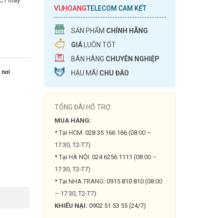
PC / máy
VUHOANG
TELECOM CAM KẾT
SẢN PHẨM
CHÍNH HÃNG
GIÁ
LUÔN TỐT
BÁN HÀNG
CHUYÊN NGHIỆP
 nơi
HẬU MÃI
CHU ĐÁO
TỔNG ĐÀI HỖ TRỢ:
MUA HÀNG:
* Tại HCM:
028 35 166 166
(08:00 –
17:30, T2-T7)
* Tại HÀ NỘI:
024 6256 1111
(08:00 –
17:30, T2-T7)
* Tại NHA TRANG:
0915 810 810
(08:00
– 17:30, T2-T7)
KHIẾU NẠI:
0902 51 53 55 (24/7)