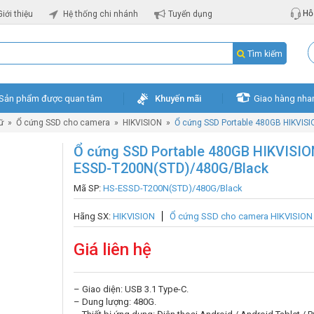
Hỗ 
Giới thiệu
Hệ thống chi nhánh
Tuyển dụng
Tìm kiếm
Sản phẩm được quan tâm
Khuyến mãi
Giao hàng nha
rữ
»
Ổ cứng SSD cho camera
»
HIKVISION
»
Ổ cứng SSD Portable 480GB HIKVIS
Ổ cứng SSD Portable 480GB HIKVISIO
ESSD-T200N(STD)/480G/Black
Mã SP:
HS-ESSD-T200N(STD)/480G/Black
Hãng SX:
HIKVISION
Ổ cứng SSD cho camera HIKVISION
Giá liên hệ
– Giao diện: USB 3.1 Type-C.
– Dung lượng: 480G.