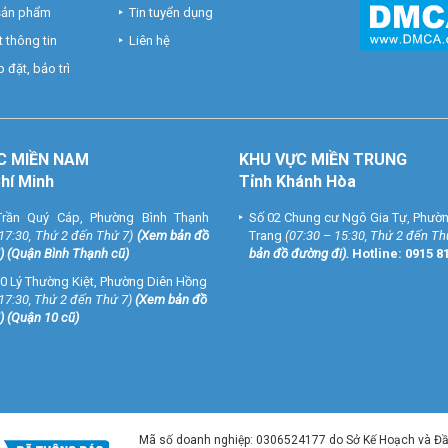
 sản phẩm
Tin tuyển dụng
 thông tin
Liên hệ
 đặt, bảo trì
C MIỀN NAM
KHU VỰC MIỀN TRUNG
Chí Minh
Tỉnh Khánh Hòa
rần Quý Cáp, Phường Bình Thạnh
Số 02 Chung cư Ngô Gia Tự, Phườ
 17:30, Thứ 2 đến Thứ 7)
(
Xem bản đồ
Trang
(07:30 – 15:30, Thứ 2 đến Th
) (Quận Bình Thạnh cũ)
bản đồ đường đi
).
Hotline:
0915 8
0 Lý Thường Kiệt, Phường Diên Hồng
 17:30, Thứ 2 đến Thứ 7)
(
Xem bản đồ
) (Quận 10 cũ)
Mã số doanh nghiệp: 0306524177 do Sở Kế Hoạch và Đ