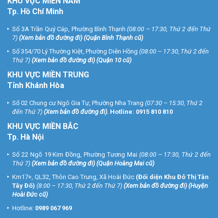
KHU
VỰC MIỀN NAM
Tp. Hồ Chí Minh
Số 3A Trần Quý Cáp, Phường Bình Thạnh
(08:00 – 17:30, Thứ 2 đến Thứ
7)
(
Xem bản đồ đường đi
) (Quận Bình Thạnh cũ)
Số 354/70 Lý Thường Kiệt, Phường Diên Hồng
(08:00 – 17:30, Thứ 2 đến
Thứ 7)
(
Xem bản đồ đường đi
) (Quận 10 cũ)
KHU VỰC MIỀN TRUNG
Tỉnh Khánh Hòa
Số 02 Chung cư Ngô Gia Tự, Phường Nha Trang
(07:30 – 15:30, Thứ 2
đến Thứ 7)
(
Xem bản đồ đường đi
).
Hotline:
0915 810 810
KHU VỰC MIỀN BẮC
Tp. Hà Nội
Số 22 Ngõ 19 Kim Đồng, Phường Tương Mai
(08:00 – 17:30, Thứ 2 đến
Thứ 7)
(
Xem bản đồ đường đi
) (Quận Hoàng Mai cũ)
Km17+, QL32, Thôn Cao Trung, Xã Hoài Đức
(Đối diện Khu Đô Thị Tân
Tây Đô)
(8:00 – 17:30, Thứ 2 đến Thứ 7)
(
Xem bản đồ đường đi
) (Huyện
Hoài Đức cũ)
Hotline:
0989 067 969