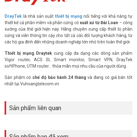
ngoài ra quản trị viên có thể thiết lập chặn toàn bộ nội dung của
một thể loại (ví dụ như cờ bạc, bạo lực, …) mà không cần biết một
trang web cụ thể. Dịch vụ CYREN liên tục cập nhật các mục phân
DrayTek
là nhà sản xuất
thiết bị mạng
nổi tiếng với khả năng tự
loại của họ, bản dùng thử 30 ngày miễn phí được đính kèm trong
thiết kế cả phần mềm và phần cứng có
xuất xứ từ Đài Loan
– công
mỗi router.
xưởng của thế giới hiện nay. Hãng chuyên cung cấp thiết bị phần
cứng và viễn thông tin cậy cho tất cả các đối tượng khách hàng, từ
Là máy chủ VPN mạnh mẽ cho công ty có
các hộ gia đình đến những doanh nghiệp lớn nhỏ trên toàn thế giới.
nhiều chi nhánh hoặc nhiều nhân viên mà việc
Thiết bị mạng Draytek
cung cấp đa dạng các dòng sản phẩm
qua mạng
Vigor router, ACS SI, Smart monitor, Smart VPN, DrayTek
Vigor 2952 Series hỗ trợ tất cả các giao thức chuẩn công nghiệp
softPhone, UTM router... thỏa mãn mọi nhu cầu của người dùng.
phổ biến và có thể sử dụng DrayTek SSL VPN qua ứng dụng
VPN. Vigor2952 Series hỗ trợ VPN Trunking nhằm đảm bảo độ tin
Sản phẩm có
chế độ bảo hành 24 tháng
và đang có giá bán tốt
cậy của các kết nối VPN, cũng như cho phép thiết lập VPN tunnels
nhất tại Vuhoangtelecom.vn
tới cùng một mạng từ xa nhưng qua các giao diện WAN khác nhau.
High Availability
Sản phẩm liên quan
Để đảm bảo độ tin cậy kết nối, Vigor2952 Series cung cấp tính
năng High Availability và cho phép bổ sung thêm một Vigor2952
khác (hoặc nhiều hơn) vào mạng bằng thiết lập trong cấu
hìnhMaster/Slave. Thông thường, chỉ có Master Vigor2952 hoạt
động và cung cấp kết nối Internet với mạng LAN. Trong trường hợp
Sản phẩm bạn đã xem