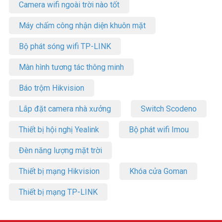
Camera wifi ngoài trời nào tốt
– NAT Session: 60.000
– NAT Throughput: 900Mbps, chịu tải 200 user
Máy chấm công nhận diện khuôn mặt
– VPN Throughput: 200Mbps
– Chạy đồng thời nhiều đường truyền internet và cộng gộp băng
Bộ phát sóng wifi TP-LINK
thông các đường truyền (Loadbalance / Failover)
– Hỗ trợ đường truyền đa dịch vụ (IPTV, Internet, VoIP,…)
Màn hình tương tác thông minh
– Hỗ trợ triển khai các dịch vụ cao cấp: Leasedline, L2VPN, L3VPN,
MetroNET,…trên sub interface (NAT hoặc Routing)
Báo trộm Hikvision
– Hỗ trợ triển khai thêm nhiều IP public (IP Route, IP Alias)
– Static Route, Policy Route, RIPv2
Lắp đặt camera nhà xưởng
Switch Scodeno
– VPN Server 100 kênh (PPTP, L2TP, IPSec, SSL); VPN Trunking
(LoadBalance / Backup); VPN qua 3G/4G (Dial-out)
Thiết bị hội nghị Yealink
Bộ phát wifi Imou
– Kiểm soát và quản lý băng thông giúp tối ưu hóa đường truyền
internet
Đèn năng lượng mặt trời
– Web Portal: Hiện trang quảng cáo khi khách hàng kết nối internet
– Firewall mạnh mẽ, linh hoạt (IP/MAC Address, Port Service,
Thiết bị mạng Hikvision
Khóa cửa Goman
URL/Web content filter, schedule,…)
– Quản lý theo user name / password; Hỗ trợ chứng thực qua máy
Thiết bị mạng TP-LINK
chủ Radius/LDAP
– Thống kê / chuẩn đoán mạng: Băng thông, Session, Bảng định
tuyến, Syslog, Email cảnh báo,…