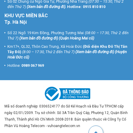
Số 02 Chung cư Ngô Gia Tự, Phường Nha Trang
(07:30 – 15:30, Thứ 2
đến Thứ 7)
(
Xem bản đồ đường đi
).
Hotline:
0915 810 810
KHU VỰC MIỀN BẮC
Tp. Hà Nội
Số 22 Ngõ 19 Kim Đồng, Phường Tương Mai
(08:00 – 17:30, Thứ 2 đến
Thứ 7)
(
Xem bản đồ đường đi
) (Quận Hoàng Mai cũ)
Km17+, QL32, Thôn Cao Trung, Xã Hoài Đức
(Đối diện Khu Đô Thị Tân
Tây Đô)
(8:00 – 17:30, Thứ 2 đến Thứ 7)
(
Xem bản đồ đường đi
) (Huyện
Hoài Đức cũ)
Hotline:
0989 067 969
Mã số doanh nghiệp: 0306524177 do Sở Kế Hoạch và Đầu Tư TP.HCM cấp
ngày 02/01/2009. Trụ sở chính: Số 3A Trần Quý Cáp, Phường 12, Quận Bình
Thạnh, Thành phố Hồ Chí Minh 2008-2018. Bản quyền thuộc về Công Ty Cổ
Phần Vũ Hoàng Telecom - vuhoangtelecom.vn