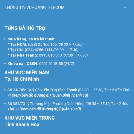
THÔNG TIN VUHOANGTELECOM
TỔNG ĐÀI HỖ TRỢ
Mua hàng, hỗ trợ kỹ thuật:
*
Tại HCM:
(028) 35 166 166
(08:00 – 17:30)
*
Tại HN:
(024) 6256 1111
(08:00 – 17:30)
*
Tại Nha Trang:
0915 810 810
(07:30 – 17:30)
Khiếu nại, CSKH:
0902 51 53 55
(24/7)
KHU
VỰC MIỀN NAM
Tp. Hồ Chí Minh
Số 3A Trần Quý Cáp, Phường Bình Thạnh
(08:00 – 17:30, Thứ 2 đến Thứ
7)
(
Xem bản đồ đường đi
) (Quận Bình Thạnh cũ)
Số 354/70 Lý Thường Kiệt, Phường Diên Hồng
(08:00 – 17:30, Thứ 2 đến
Thứ 7)
(
Xem bản đồ đường đi
) (Quận 10 cũ)
KHU VỰC MIỀN TRUNG
Tỉnh Khánh Hòa