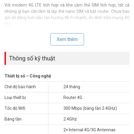
Với modem 4G LTE tích hợp và khe cắm thẻ SIM tích hợp, tất cả
những gì bạn cần làm là lắp thẻ nano SIM và bật router. Chưa bao
giờ dễ dàng hơn việc tận hưởng Wi-Fi nhanh, ổn định trên mạng 4G
LTE.
Xem thêm
Thông số kỹ thuật
Thiết bị số – Công nghệ
Chế độ bảo hành
24 tháng
Loại thiết bị
Router 4G
Tốc độ Wifi:
300 Mbps (băng tần 2.4GHz)
Chia Sẻ Mạng 4G LTE Của Bạn
Băng tần
2.4GHz
Tận dụng tối đa mạng 4G LTE tiên tiến của bạn để tải xuống tốc độ
2× Internal 4G/3G Antennas