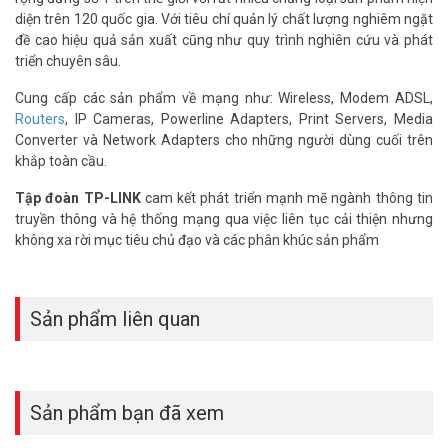
– Tốc độ tín hiệu: 300 Mbps
diện trên 120 quốc gia. Với tiêu chí quản lý chất lượng nghiêm ngặt
– Cổng kết nối: 1 cổng LAN 10/100Mbps, 1 Cổng LAN/WAN
đề cao hiệu quả sản xuất cũng như quy trình nghiên cứu và phát
10/100Mbps,
triển chuyên sâu.
– 1 Khe Cắm Thẻ Micro SIM
– Chuẩn kết nối: Chuẩn N
Cung cấp các sản phẩm về mạng như: Wireless, Modem ADSL,
– Angten: Ăng-ten ngầm
Routers
, IP Cameras, Powerline Adapters, Print Servers, Media
– Hỗ trợ Sim: Hỗ trợ sim đa mạng
Converter và Network Adapters cho những người dùng cuối trên
– Nút: Reset/WPS Button
khắp toàn cầu.
– Nguồn cấp: 9V/0.85A
– Kích thước: 174×130×60 mm
Tập đoàn TP-LINK
cam kết phát triển mạnh mẽ ngành thông tin
– Sản xuất tại: Trung Quốc
truyền thông và hệ thống mạng qua việc liên tục cải thiện nhưng
– Thương hiệu của: Trung Quốc
không xa rời mục tiêu chủ đạo và các phân khúc sản phẩm
– Hãng: TP-Link
– Chứng nhận: CE, RoHS
– Bảo hành: 24 tháng
Sản phẩm liên quan
Trọn gói sản phẩm bao gồm:
– Sản phẩm TP-Link TL-MR105
– Cáp mạng RJ45
– 1,5m dây cấp nguồn
Sản phẩm bạn đã xem
– Hướng dẫn cài đặt nhanh