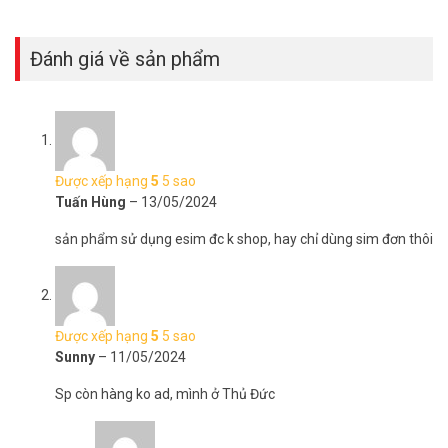
Đặt mua hàng Online ngay hôm nay để được hỗ trợ giá tốt nhất.
Tham khảo thêm thông tin tại
Facebook Vuhoangtelecom
nhé.
Đánh giá về sản phẩm
Được xếp hạng
5
5 sao
Tuấn Hùng
–
13/05/2024
sản phẩm sử dụng esim đc k shop, hay chỉ dùng sim đơn thôi
Được xếp hạng
5
5 sao
Sunny
–
11/05/2024
Sp còn hàng ko ad, mình ở Thủ Đức