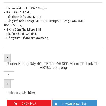
– Chuẩn Wi-Fi: IEEE 802.11b/g/n
– Băng tần: 2.4 GHz
– Tốc độ tín hiệu: 300 Mbps
– Cổng kết nối: 1 cổng LAN 10/100Mbps, 1 Cổng LAN/WAN
10/100Mbps,
– 1 Khe Cắm Thẻ Micro SIM
– Chuẩn kết nối: Chuẩn N
– Hỗ trợ Sim: Hỗ trợ sim đa mạng
-
Router Không Dây 4G LTE Tốc Độ 300 Mbps TP-Link TL-
MR105 số lượng
+
Tình trạng:
Còn hàng
CHỌN MUA
TƯ VẤN MUA HÀNG