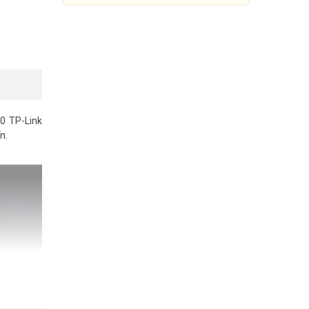
 TP-Link
n.
Router WiFi 6 AX3000 TP-LINK
Archer AX55 Pro
2.399.000đ
3.399.000đ
Mua Ngay