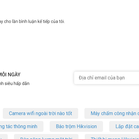
y cho lần bình luận kế tiếp của tôi.
góc Ngách
ing và 4 FEM (Front-End Module) công suất cao, Archer AX55 Pro phủ 
n định cho mọi thiết bị trong ngôi nhà.
MỖI NGÀY
nh siêu hấp dẫn
Camera wifi ngoài trời nào tốt
Máy chấm công nhận d
ng tác thông minh
Báo trộm Hikvision
Lắp đặt c