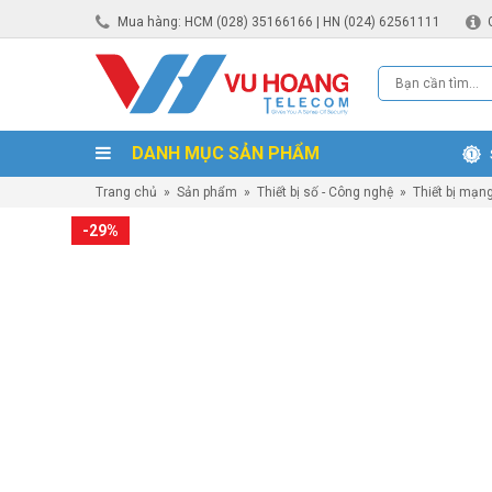
Mua hàng: HCM (028) 35166166 | HN (024) 62561111
DANH MỤC SẢN PHẨM
Trang chủ
»
Sản phẩm
»
Thiết bị số - Công nghệ
»
Thiết bị mạn
-29%