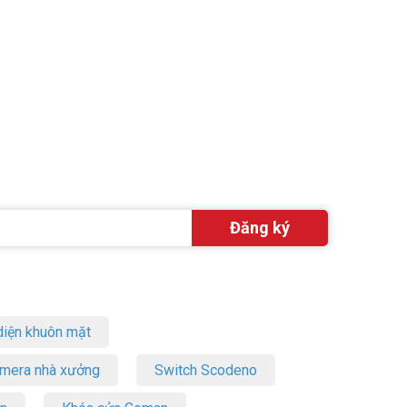
sóng Wi-Fi
iện khuôn mặt
amera nhà xưởng
Switch Scodeno