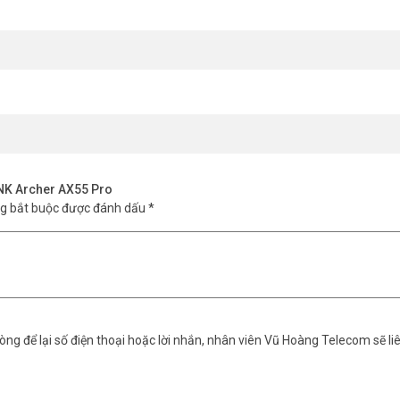
g Thông Internet
bps WAN/LAN. Cổng kết nối này cho phép bạn tận dụng tối đa tốc độ in
 thông thường.
INK Archer AX55 Pro
ng bắt buộc được đánh dấu
*
ng để lại số điện thoại hoặc lời nhắn, nhân viên Vũ Hoàng Telecom sẽ liê