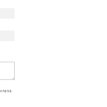
ternet cáp
n hệ trả