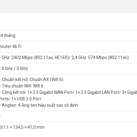
24 tháng
Router Wi-Fi
5 GHz: 2402 Mbps (802.11ax, HE160)/ 2,4 GHz: 574 Mbps (802.11ax)
2.4 GHz / 5 GHz
– Chuẩn kết nối: Chuẩn AX (Wifi 6)
Trải Nghiệm Mượt Mà
 Tiêu chuẩn Wifi: Wifi 6
– Cổng kết nối: 1× 2.5 Gigabit WAN Port/ 1× 2.5 Gigabit LAN Port/ 3× Giga
ax) với tốc độ AX3000 (2402 Mbps trên băng tần 5 GHz và 574 Mbps trê
Ports/ 1× USB 2.0 Port
– Angten: 4 Ăng-ten hiệu suất cao cố định
hững nội dung giải trí chất lượng cao mà không bị gián đoạn.
–
game sống động, chân thực.
n và tăng hiệu suất làm việc.
261,1 × 134,5 × 41,0 mm
 định: Phục vụ nhu cầu kết nối của cả gia đình hoặc văn phòng.