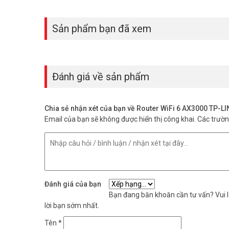
Cổng Multi-Gig 2.5Gbps – Tối Ưu Băn
Điểm nổi bật của Archer AX55 Pro là cổng Multi-Gig 2.5G
Sản phẩm bạn đã xem
quang tốc độ cao, vượt qua giới hạn 1Gbps của các router
Đánh giá về sản phẩm
Chia sẻ nhận xét của bạn về Router WiFi 6 AX3000 TP-L
Email của bạn sẽ không được hiển thị công khai.
Các trườ
Đánh giá của bạn
Bạn đang băn khoăn cần tư vấn? Vui lò
lời bạn sớm nhất.
Tên
*