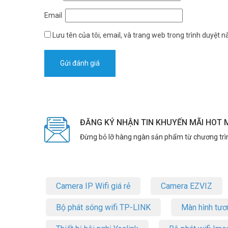
Email
Lưu tên của tôi, email, và trang web trong trình duyệt nà
Phủ Sóng Rộng Khắp, Kết Nối Mọi N
Với 4 ăng-ten ngoài hiệu suất cao, công nghệ Beamform
rộng khắp, loại bỏ các điểm chết Wi-Fi và đảm bảo kết nối ổ
ĐĂNG KÝ NHẬN TIN KHUYẾN MÃI HOT 
Đừng bỏ lỡ hàng ngàn sản phẩm từ chương trì
Camera IP Wifi giá rẻ
Camera EZVIZ
Bộ phát sóng wifi TP-LINK
Màn hình tươ