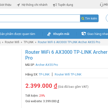
Hỗ 
Giới thiệu
Hệ thống chi nhánh
Tuyển dụng
Tìm kiếm
Sản phẩm được quan tâm
Khuyến mãi
Giao hàng nha
g
»
Router Wifi
»
TP-LINK
»
Router WiFi 6 AX3000 TP-LINK Archer AX55 Pro
Router WiFi 6 AX3000 TP-LINK Arche
Pro
Mã SP:
Archer AX55 Pro
Hãng SX:
TP-LINK
Router Wifi TP-LINK
2.399.000
đ
(Giá đã bao gồm VAT)
Tiết kiệm:
29%
Giá website: 3.399.000
đ