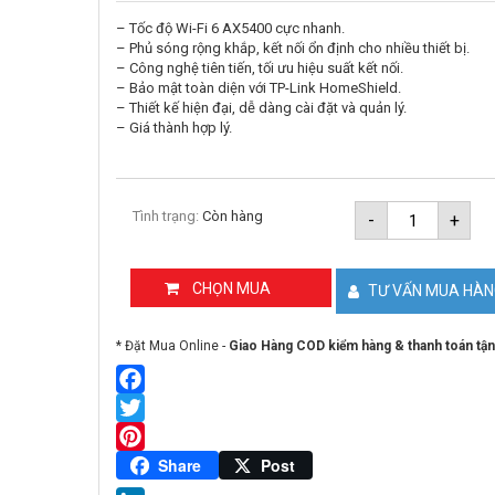
– Tốc độ Wi-Fi 6 AX5400 cực nhanh.
– Phủ sóng rộng khắp, kết nối ổn định cho nhiều thiết bị.
– Công nghệ tiên tiến, tối ưu hiệu suất kết nối.
– Bảo mật toàn diện với TP-Link HomeShield.
– Thiết kế hiện đại, dễ dàng cài đặt và quản lý.
– Giá thành hợp lý.
Router
Tình trạng:
Còn hàng
-
+
WiFi
6
AX3000
TP-
CHỌN MUA
TƯ VẤN MUA HÀ
LINK
Archer
AX55
* Đặt Mua Online -
Giao Hàng COD kiểm hàng & thanh toán tận
Pro
số
lượng
Facebook
Twitter
Pinterest
Share
Post