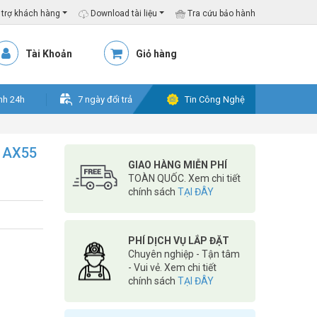
trợ khách hàng
Download tài liệu
Tra cứu bảo hành
Tài Khoản
Giỏ hàng
nh 24h
7 ngày đổi trả
Tin Công Nghệ
r AX55
GIAO HÀNG MIỄN PHÍ
TOÀN QUỐC. Xem chi tiết
chính sách
TẠI ĐÂY
PHÍ DỊCH VỤ LẮP ĐẶT
Chuyên nghiệp - Tận tâm
- Vui vẻ. Xem chi tiết
chính sách
TẠI ĐÂY