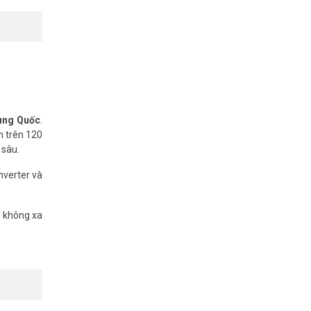
rung Quốc
.
n trên 120
 sâu.
nverter và
g không xa