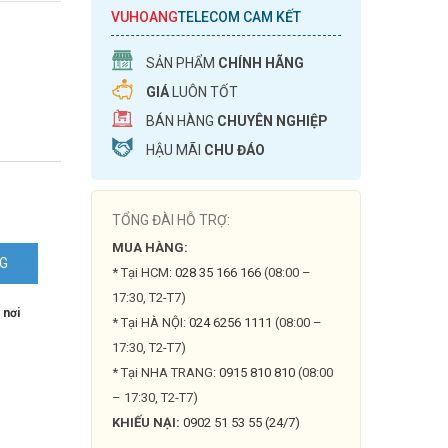
VUHOANG
TELECOM CAM KẾT
SẢN PHẨM
CHÍNH HÃNG
GIÁ
LUÔN TỐT
BÁN HÀNG
CHUYÊN NGHIỆP
HẬU MÃI
CHU ĐÁO
TỔNG ĐÀI HỖ TRỢ:
MUA HÀNG:
NG
* Tại HCM:
028 35 166 166
(08:00 –
17:30, T2-T7)
 nơi
* Tại HÀ NỘI:
024 6256 1111
(08:00 –
17:30, T2-T7)
* Tại NHA TRANG:
0915 810 810
(08:00
– 17:30, T2-T7)
KHIẾU NẠI:
0902 51 53 55 (24/7)