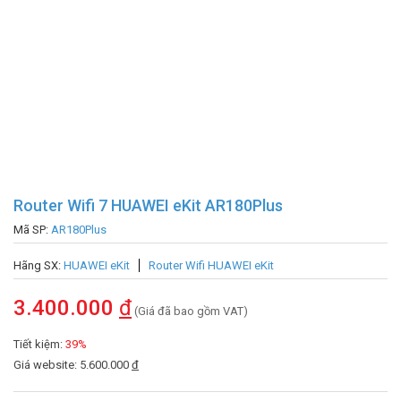
Router Wifi 7 HUAWEI eKit AR180Plus
Mã SP:
AR180Plus
Hãng SX:
HUAWEI eKit
Router Wifi HUAWEI eKit
3.400.000
đ
(Giá đã bao gồm VAT)
Tiết kiệm:
39%
Giá website: 5.600.000
đ