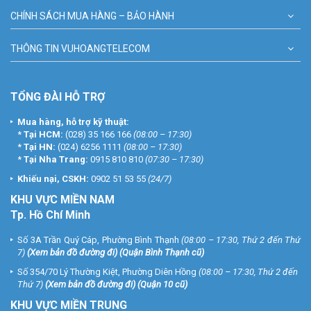
CHÍNH SÁCH MUA HÀNG – BẢO HÀNH
THÔNG TIN VUHOANGTELECOM
TỔNG ĐÀI HỖ TRỢ
Mua hàng, hỗ trợ kỹ thuật:
*
Tại HCM:
(028) 35 166 166
(08:00 – 17:30)
*
Tại HN:
(024) 6256 1111
(08:00 – 17:30)
*
Tại Nha Trang:
0915 810 810
(07:30 – 17:30)
Khiếu nại, CSKH:
0902 51 53 55
(24/7)
KHU
VỰC MIỀN NAM
Tp. Hồ Chí Minh
Số 3A Trần Quý Cáp, Phường Bình Thạnh
(08:00 – 17:30, Thứ 2 đến Thứ
7)
(
Xem bản đồ đường đi
) (Quận Bình Thạnh cũ)
Số 354/70 Lý Thường Kiệt, Phường Diên Hồng
(08:00 – 17:30, Thứ 2 đến
Thứ 7)
(
Xem bản đồ đường đi
) (Quận 10 cũ)
KHU VỰC MIỀN TRUNG