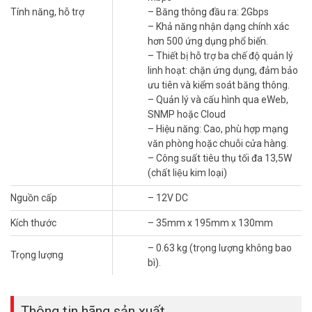
– 1 cổng WAN 2.5G + 4 cổng Lan 1G. (cổng WAN 2.5Gb có thể
Tính năng, hỗ trợ
– Băng thông đầu ra: 2Gbps
chuyển thành cổng LAN, cổng LAN 2-3-4 có thể làm WAN)
– Khả năng nhận dạng chính xác
– Số lượng kết nối tối đa 100 client.
hơn 500 ứng dụng phổ biến.
– Kết nối MESH không dây tối đa: 8 AP
– Thiết bị hỗ trợ ba chế độ quản lý
– Bán kính vùng phủ tối ưu: 20m
linh hoạt: chặn ứng dụng, đảm bảo
– Quản lý tối đa: 9 thiết bị WiFi
ưu tiên và kiểm soát băng thông.
– Hiệu suất chuyển tiếp (VPN): 200 Mbps
– Quản lý và cấu hình qua eWeb,
– Băng thông đầu ra: 2Gbps
SNMP hoặc Cloud
– Khả năng nhận dạng chính xác hơn 500 ứng dụng phổ biến.
– Hiệu năng: Cao, phù hợp mạng
– Thiết bị hỗ trợ ba chế độ quản lý linh hoạt: chặn ứng dụng, đảm
văn phòng hoặc chuỗi cửa hàng.
bảo ưu tiên và kiểm soát băng thông.
– Công suất tiêu thụ tối đa 13,5W
– Quản lý và cấu hình qua eWeb, SNMP hoặc Cloud
(chất liệu kim loại)
– Hiệu năng: Cao, phù hợp mạng văn phòng hoặc chuỗi cửa hàng.
Nguồn cấp
– 12V DC
– Nguồn cấp: 12V DC
– Công suất tiêu thụ tối đa 13,5W (chất liệu kim loại)
Kích thước
– 35mm x 195mm x 130mm
– Kích thước: 35mm x 195mm x 130mm
– Trọng lượng: 0.63 kg (trọng lượng không bao bì).
– 0.63 kg (trọng lượng không bao
Trọng lượng
– Xuất xứ: Trung Quốc.
bì).
– Bảo hành: 36 tháng.
Câu Hỏi Thường Gặp (FAQ)
Thông tin hãng sản xuất