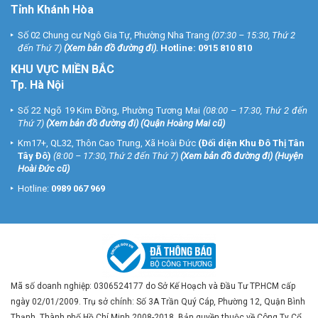
Tỉnh Khánh Hòa
Số 02 Chung cư Ngô Gia Tự, Phường Nha Trang
(07:30 – 15:30, Thứ 2
đến Thứ 7)
(
Xem bản đồ đường đi
).
Hotline:
0915 810 810
KHU VỰC MIỀN BẮC
Tp. Hà Nội
Số 22 Ngõ 19 Kim Đồng, Phường Tương Mai
(08:00 – 17:30, Thứ 2 đến
Thứ 7)
(
Xem bản đồ đường đi
) (Quận Hoàng Mai cũ)
Km17+, QL32, Thôn Cao Trung, Xã Hoài Đức
(Đối diện Khu Đô Thị Tân
Tây Đô)
(8:00 – 17:30, Thứ 2 đến Thứ 7)
(
Xem bản đồ đường đi
) (Huyện
Hoài Đức cũ)
Hotline:
0989 067 969
Mã số doanh nghiệp: 0306524177 do Sở Kế Hoạch và Đầu Tư TP.HCM cấp
ngày 02/01/2009. Trụ sở chính: Số 3A Trần Quý Cáp, Phường 12, Quận Bình
Thạnh, Thành phố Hồ Chí Minh 2008-2018. Bản quyền thuộc về Công Ty Cổ