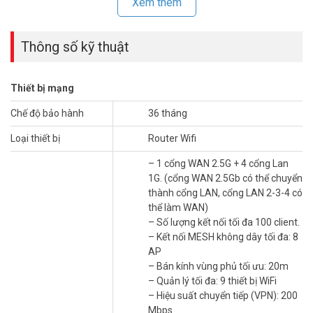
Xem thêm
Thông số kỹ thuật
Thiết bị mạng
Mạng văn phòng chậm, khó kiểm soát thiết bị kết nối?
Router WiFi 7
Chế độ bảo hành
36 tháng
HUAWEI eKit
AR180Plus đáng cân nhắc cho môi trường nhiều
Loại thiết bị
Router Wifi
người dùng. Băng thông đầu ra 2Gbps và cổng WAN 2.5G giúp
đường truyền luôn thông suốt. Hiệu suất VPN đạt 200 Mbps, phù
– 1 cổng WAN 2.5G + 4 cổng Lan
hợp văn phòng cần kết nối an toàn từ xa.
1G. (cổng WAN 2.5Gb có thể chuyển
thành cổng LAN, cổng LAN 2-3-4 có
Thiết bị nhận dạng chính xác hơn 500 ứng dụng phổ biến theo
thể làm WAN)
thông số kỹ thuật. Ba chế độ quản lý linh hoạt gồm chặn ứng dụng,
– Số lượng kết nối tối đa 100 client.
ưu tiên băng thông và kiểm soát lưu lượng. Hỗ trợ MESH không dây
– Kết nối MESH không dây tối đa: 8
tối đa 8 AP, phủ sóng bán kính tối ưu 20m. Quản lý và cấu hình qua
AP
eWeb, SNMP hoặc Cloud tiện lợi.
– Bán kính vùng phủ tối ưu: 20m
Thông số kỹ thuật Router Wifi 7 HUAWEI
– Quản lý tối đa: 9 thiết bị WiFi
– Hiệu suất chuyển tiếp (VPN): 200
eKit AR180Plus
Mbps