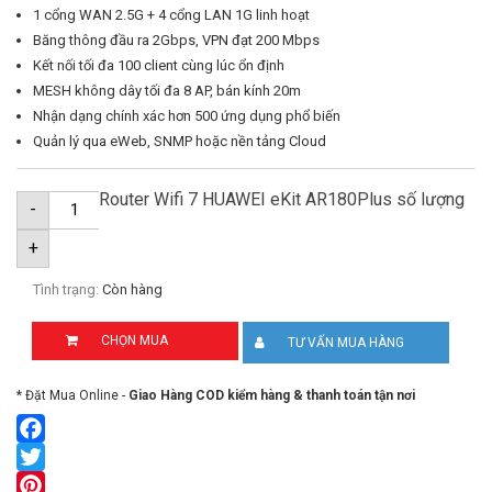
1 cổng WAN 2.5G + 4 cổng LAN 1G linh hoạt
Băng thông đầu ra 2Gbps, VPN đạt 200 Mbps
Kết nối tối đa 100 client cùng lúc ổn định
MESH không dây tối đa 8 AP, bán kính 20m
Nhận dạng chính xác hơn 500 ứng dụng phổ biến
Quản lý qua eWeb, SNMP hoặc nền tảng Cloud
Router Wifi 7 HUAWEI eKit AR180Plus số lượng
-
+
Tình trạng:
Còn hàng
CHỌN MUA
TƯ VẤN MUA HÀNG
* Đặt Mua Online -
Giao Hàng COD kiểm hàng & thanh toán tận nơi
Facebook
Twitter