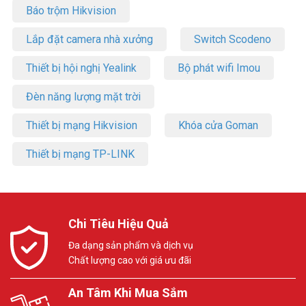
Báo trộm Hikvision
Lắp đặt camera nhà xưởng
Switch Scodeno
Thiết bị hội nghị Yealink
Bộ phát wifi Imou
Đèn năng lượng mặt trời
Thiết bị mạng Hikvision
Khóa cửa Goman
Thiết bị mạng TP-LINK
Chi Tiêu Hiệu Quả
Đa dạng sản phẩm và dịch vụ
Chất lượng cao với giá ưu đãi
An Tâm Khi Mua Sắm