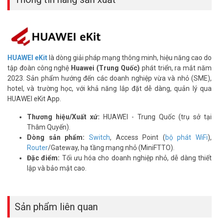
HUAWEI eKit AR180Plus có tốt không, phù
hợp cho ai?
Thiết bị phù hợp văn phòng vừa, chuỗi cửa hàng hoặc gia đình cần
mạng hiệu năng cao. Hỗ trợ 100 thiết bị kết nối đồng thời và kiểm
soát ứng dụng chi tiết. Đây là thông số do nhà sản xuất công bố
HUAWEI eKit
là dòng giải pháp mạng thông minh, hiệu năng cao do
chính thức.
tập đoàn công nghệ
Huawei (Trung Quốc)
phát triển, ra mắt năm
2023. Sản phẩm hướng đến các doanh nghiệp vừa và nhỏ (SME),
WiFi 7 HUAWEI AR180Plus tốc độ bao nhiêu?
hotel, và trường học, với khả năng lắp đặt dễ dàng, quản lý qua
HUAWEI eKit App.
Băng thông đầu ra của thiết bị đạt 2Gbps theo thông số kỹ thuật.
Cổng WAN hỗ trợ tốc độ 2.5G, phù hợp đường truyền internet tốc
Thương hiệu/Xuất xứ:
HUAWEI - Trung Quốc (trụ sở tại
độ cao. Tốc độ thực tế phụ thuộc vào hạ tầng mạng và nhà cung
Thâm Quyến).
cấp dịch vụ.
Dòng sản phẩm:
Switch
, Access Point (
bộ phát WiFi
),
HUAWEI AR180Plus giá bao nhiêu, mua ở đâu
Router
/Gateway, hạ tầng mạng nhỏ (MiniFTTO).
Đặc điểm:
Tối ưu hóa cho doanh nghiệp nhỏ, dễ dàng thiết
chính hãng?
lập và bảo mật cao.
Giá thiết bị có thể thay đổi theo thời điểm và nhà phân phối. Nên
mua tại đại lý ủy quyền chính hãng để được bảo hành đầy đủ. Vũ
Hoàng Telecom là địa chỉ tin cậy, tư vấn miễn phí trực tiếp.
Sản phẩm liên quan
Router WiFi 7 cho gia đình, AR180Plus có phù