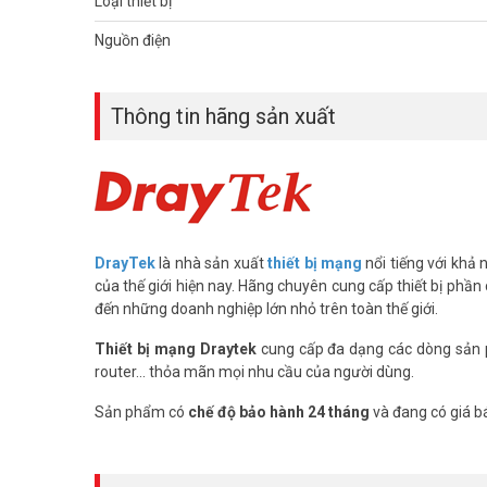
Loại thiết bị
– 1 VDSL / ADSL2 + 1 x 10/100/1000 Mbps kết nối FTTH 
– Cân bằng tải & liên kết Backup
Nguồn điện
– 6 cổng với VLAN, kiểm soát hạn chế tốc độ Gigabit LAN
– NAT thông WAN2 tối đa 300Mbps
– VPN dễ dàng kết nối cho Chi nhánh-to-văn phòng, Telewo
Thông tin hãng sản xuất
– Quản lý băng thông và giới hạn Session, chức năng QoS
– Dynamic DNS
– IP Alias ​​cho đa NAT; Syslog, DNS cache & proxy
– IP & MAC thêm cơ sở kiểm soát truy cập Internet
– 2 cổng USB kết nối di động HDD cho File Server, mode
– Tường lửa bảo mật với NAT, DoS & DDoS, DMZ, Packet Fi
– Điểm truy cập không dây, 02.11B / G / N với 3pcs ăng-ten
DrayTek
là nhà sản xuất
thiết bị mạng
nổi tiếng với khả
– WDS, Multi SSID, điều khiển không dây Rate (limit bandw
của thế giới hiện nay. Hãng chuyên cung cấp thiết bị phần 
– Hỗ trợ IPTV không dây. Nút on / off / WPS Wireless
đến những doanh nghiệp lớn nhỏ trên toàn thế giới.
Vuhoangtelecom hiện là nhà
phân phối thiết bị mạng
ch
Thiết bị mạng Draytek
cung cấp đa dạng các dòng sản 
khấu tốt nhất thị trường. Quý khách hàng vui lòng liên hệ 
router... thỏa mãn mọi nhu cầu của người dùng.
của Vuhoangtelecom tại
TP.HCM (08).35 166 166 – (08)
thêm:
www.vuhoangtelecom.vn
.
Sản phẩm có
chế độ bảo hành 24 tháng
và đang có giá b