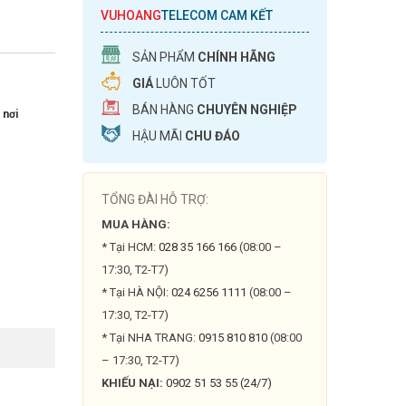
VUHOANG
TELECOM CAM KẾT
SẢN PHẨM
CHÍNH HÃNG
GIÁ
LUÔN TỐT
BÁN HÀNG
CHUYÊN NGHIỆP
 nơi
HẬU MÃI
CHU ĐÁO
TỔNG ĐÀI HỖ TRỢ:
MUA HÀNG:
* Tại HCM:
028 35 166 166
(08:00 –
17:30, T2-T7)
* Tại HÀ NỘI:
024 6256 1111
(08:00 –
17:30, T2-T7)
* Tại NHA TRANG:
0915 810 810
(08:00
– 17:30, T2-T7)
KHIẾU NẠI:
0902 51 53 55 (24/7)