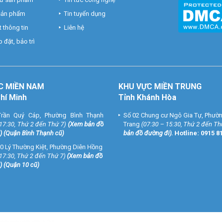
 sản phẩm
Tin tuyển dụng
 thông tin
Liên hệ
 đặt, bảo trì
C MIỀN NAM
KHU VỰC MIỀN TRUNG
Chí Minh
Tỉnh Khánh Hòa
rần Quý Cáp, Phường Bình Thạnh
Số 02 Chung cư Ngô Gia Tự, Phườ
 17:30, Thứ 2 đến Thứ 7)
(
Xem bản đồ
Trang
(07:30 – 15:30, Thứ 2 đến Th
) (Quận Bình Thạnh cũ)
bản đồ đường đi
).
Hotline:
0915 8
0 Lý Thường Kiệt, Phường Diên Hồng
 17:30, Thứ 2 đến Thứ 7)
(
Xem bản đồ
) (Quận 10 cũ)