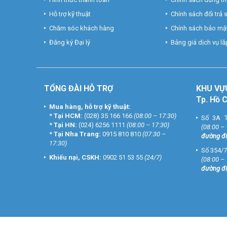
Hỗ trợ kỹ thuật
Chính sách đổi trả
Chăm sóc khách hàng
Chính sách bảo mật
Đăng ký Đại lý
Bảng giá dịch vụ lắp
TỔNG ĐÀI HỖ TRỢ
KHU
VỰ
Tp. Hồ 
Mua hàng, hỗ trợ kỹ thuật:
*
Tại HCM:
(028) 35 166 166
(08:00 – 17:30)
Số 3A T
*
Tại HN:
(024) 6256 1111
(08:00 – 17:30)
(08:00 –
*
Tại Nha Trang:
0915 810 810
(07:30 –
đường đi
17:30)
Số 354/7
Khiếu nại, CSKH:
0902 51 53 55
(24/7)
(08:00 –
đường đi