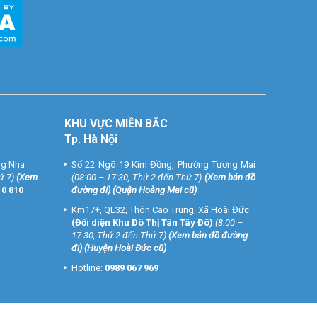
KHU VỰC MIỀN BẮC
Tp. Hà Nội
ng Nha
Số 22 Ngõ 19 Kim Đồng, Phường Tương Mai
ứ 7)
(
Xem
(08:00 – 17:30, Thứ 2 đến Thứ 7)
(
Xem bản đồ
10 810
đường đi
) (Quận Hoàng Mai cũ)
Km17+, QL32, Thôn Cao Trung, Xã Hoài Đức
(Đối diện Khu Đô Thị Tân Tây Đô)
(8:00 –
17:30, Thứ 2 đến Thứ 7)
(
Xem bản đồ đường
đi
) (Huyện Hoài Đức cũ)
Hotline:
0989 067 969