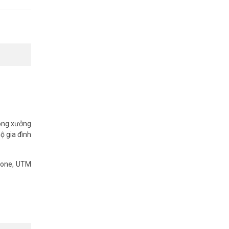
ông xưởng
ộ gia đình
sách chiết
hone, UTM
 chi nhánh
tham khảo