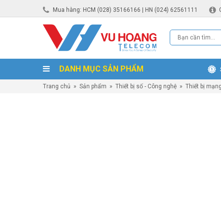
Mua hàng: HCM (028) 35166166 | HN (024) 62561111
DANH MỤC SẢN PHẨM
Trang chủ
»
Sản phẩm
»
Thiết bị số - Công nghệ
»
Thiết bị mạn