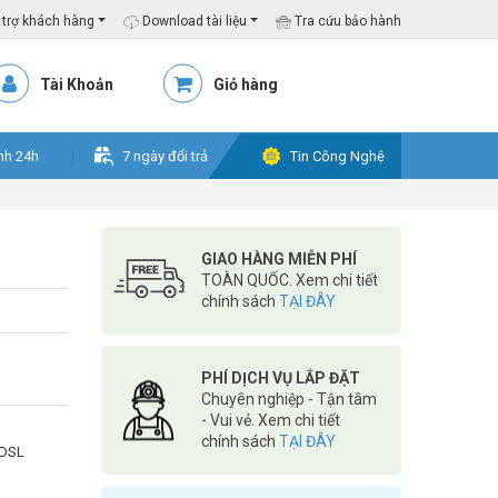
trợ khách hàng
Download tài liệu
Tra cứu bảo hành
Tài Khoản
Giỏ hàng
nh 24h
7 ngày đổi trả
Tin Công Nghệ
GIAO HÀNG MIỄN PHÍ
TOÀN QUỐC. Xem chi tiết
chính sách
TẠI ĐÂY
PHÍ DỊCH VỤ LẮP ĐẶT
Chuyên nghiệp - Tận tâm
- Vui vẻ. Xem chi tiết
chính sách
TẠI ĐÂY
ADSL