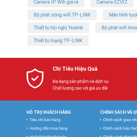
Camera IP Wifi giá rẻ
Camera EZVIZ
Bộ phát sóng wifi TP-LINK
Màn hình tươ
Thiết bị hội nghị Yealink
Bộ phát wifi Imo
Thiết bị mạng TP-LINK
Chi Tiêu Hiệu Quả
Đa dạng sản phẩm và dịch vụ
Chất lượng cao với giá ưu đãi
HỖ TRỢ KHÁCH HÀNG
CHÍNH SÁCH VÀ Q
Tiêu chí bán hàng
Chính sách giao nh
Hướng dẫn mua hàng
Chính sách bảo hà
Hình thức thanh toán
Chính sách dùng t