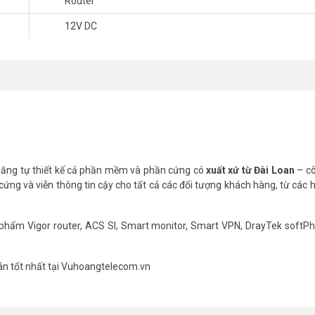
Router
/ ADSL
12V DC
rker- to-Office
m 3G hoặc máy in USB
ltering, Multi Subnets
.
 năng tự thiết kế cả phần mềm và phần cứng có
xuất xứ từ Đài Loan
– c
idth cho SSID).
cứng và viễn thông tin cậy cho tất cả các đối tượng khách hàng, từ các h
ính hãng, chất lượng tốt với hơn 500 Đại Lý trên toàn quốc cùng chính 
phẩm Vigor router, ACS SI, Smart monitor, Smart VPN, DrayTek softP
ngay cho chúng tôi qua Hotline 1900 9259 hoặc liên lạc trực tiếp tại các
 3962 5555 và tại Hà Nội (04) 6256 1111 – (04) 3273 6666
. Website 
án tốt nhất tại Vuhoangtelecom.vn