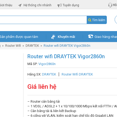
Hỗ 
Giới thiệu
Hệ thống chi nhánh
Tuyển dụng
Tìm kiếm
Sản phẩm được quan tâm
Khuyến mãi
Giao hàng nha
g
»
Router Wifi
»
DRAYTEK
»
Router wifi DRAYTEK Vigor2860n
Router wifi DRAYTEK Vigor2860n
Mã SP:
Vigor2860n
Hãng SX:
DRAYTEK
Router Wifi DRAYTEK
Giá liên hệ
– Router cân bằng tải
– 1 VDSL / ADSL2 + 1 x 10/100/1000 Mbps kết nối FTTH / 
– Cân bằng tải & liên kết Backup
– 6 cổng với VLAN, kiểm soát hạn chế tốc độ Gigabit LAN