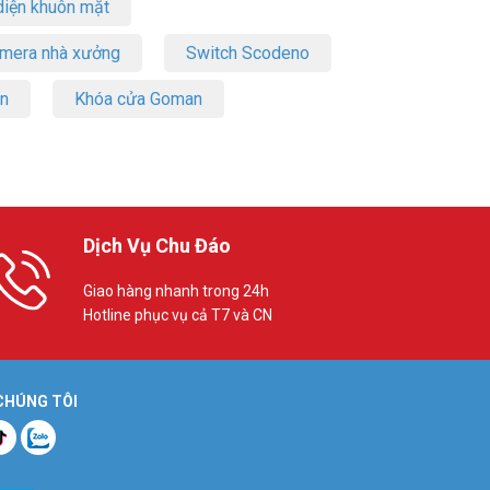
iện khuôn mặt
amera nhà xưởng
Switch Scodeno
on
Khóa cửa Goman
Dịch Vụ Chu Đáo
Giao hàng nhanh trong 24h
Hotline phục vụ cả T7 và CN
 CHÚNG TÔI