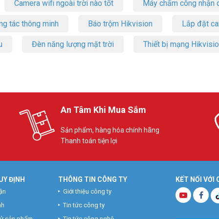
Camera wifi ngoài trời nào tốt
Máy chấm công nhận d
ng tác thông minh
Báo trộm Hikvision
Lắp đặt c
u
Đèn năng lượng mặt trời
Thiết bị mạng Hikvisi
An Tâm Khi Mua Sắm
Sản phẩm, hàng hóa chính hãng
Thanh toán tiện lợi
UY ĐỊNH
THÔNG TIN CÔNG TY
KẾT NỐI VỚI
ận
Giới thiệu công ty
nh
Tin tức công ty
hử sản phẩm
Tin tức công nghệ