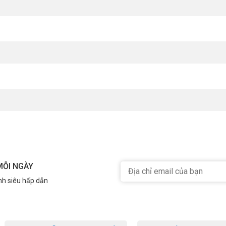
MỖI NGÀY
nh siêu hấp dẫn