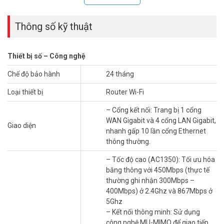
Thông số kỹ thuật
Thiết bị số – Công nghệ
Đang tìm router Wi-Fi phủ sóng rộng, giá phải chăng mà vẫn đáng
tin? Router WiFi TP-Link Archer C6 V2/V5 chính là lựa chọn thực tế
Chế độ bảo hành
24 tháng
nhất hiện nay.
Loại thiết bị
Router Wi-Fi
Băng tần kép AC1350, 4 ăng-ten ngoài cùng 1 ăng-ten ngầm tối
– Cổng kết nối: Trang bị 1 cổng
ưu vùng phủ. Beamforming tập trung sóng đúng thiết bị, hạn chế
WAN Gigabit và 4 cổng LAN Gigabit,
điểm chết tín hiệu.
Giao diện
nhanh gấp 10 lần cổng Ethernet
thông thường.
Cài đặt nhanh, quản lý dễ qua app Tether. Phù hợp mọi gia đình
không muốn lãng phí tiền vào tính năng thừa.
– Tốc độ cao (AC1350): Tối ưu hóa
Thông số kỹ thuật Router Wi-Fi Băng Tần
băng thông với 450Mbps (thực tế
thường ghi nhận 300Mbps –
Kép AC1350 TP-LINK Archer C6
400Mbps) ở 2.4Ghz và 867Mbps ở
V2.0/V5.0
5Ghz
– Kết nối thông minh: Sử dụng
– Cổng kết nối: Trang bị 1 cổng WAN Gigabit và 4 cổng LAN Gigabit,
công nghệ MU-MIMO để giao tiếp
nhanh gấp 10 lần cổng Ethernet thông thường.