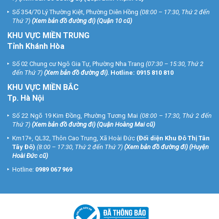
Số 354/70 Lý Thường Kiệt, Phường Diên Hồng
(08:00 – 17:30, Thứ 2 đến
Thứ 7)
(
Xem bản đồ đường đi
) (Quận 10 cũ)
KHU VỰC MIỀN TRUNG
Tỉnh Khánh Hòa
Số 02 Chung cư Ngô Gia Tự, Phường Nha Trang
(07:30 – 15:30, Thứ 2
đến Thứ 7)
(
Xem bản đồ đường đi
).
Hotline:
0915 810 810
KHU VỰC MIỀN BẮC
Tp. Hà Nội
Số 22 Ngõ 19 Kim Đồng, Phường Tương Mai
(08:00 – 17:30, Thứ 2 đến
Thứ 7)
(
Xem bản đồ đường đi
) (Quận Hoàng Mai cũ)
Km17+, QL32, Thôn Cao Trung, Xã Hoài Đức
(Đối diện Khu Đô Thị Tân
Tây Đô)
(8:00 – 17:30, Thứ 2 đến Thứ 7)
(
Xem bản đồ đường đi
) (Huyện
Hoài Đức cũ)
Hotline:
0989 067 969