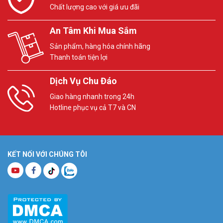
Chất lượng cao với giá ưu đãi
An Tâm Khi Mua Sắm
Sản phẩm, hàng hóa chính hãng
Thanh toán tiện lợi
Dịch Vụ Chu Đáo
Giao hàng nhanh trong 24h
Hotline phục vụ cả T7 và CN
KẾT NỐI VỚI CHÚNG TÔI