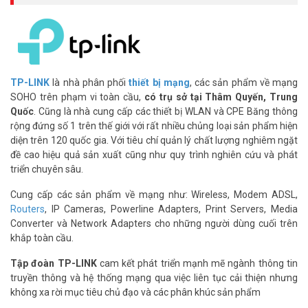
Router Archer C6 V2/V5 có phủ sóng tốt
không?
Router 4 ăng-ten kết hợp Beamforming phủ sóng rộng, ổn định.
Tín hiệu tập trung đúng thiết bị, hạn chế điểm yếu sóng.
Router Archer C6 có phù hợp cho nhiều thiết
TP-LINK
là nhà phân phối
thiết bị mạng
, các sản phẩm về mạng
bị không?
SOHO trên phạm vi toàn cầu,
có trụ sở tại Thâm Quyến, Trung
Quốc
. Cũng là nhà cung cấp các thiết bị WLAN và CPE Băng thông
Có. MU-MIMO truyền tải đồng thời đến 2 thiết bị hiệu quả hơn. Băng
rộng đứng số 1 trên thế giới với rất nhiều chủng loại sản phẩm hiện
thông AC1350 đảm bảo kết nối ổn định cho cả nhà.
diện trên 120 quốc gia. Với tiêu chí quản lý chất lượng nghiêm ngặt
đề cao hiệu quả sản xuất cũng như quy trình nghiên cứu và phát
Archer C6 có hỗ trợ chế độ Access Point
triển chuyên sâu.
không?
Cung cấp các sản phẩm về mạng như: Wireless, Modem ADSL,
Có, kích hoạt chế độ AP dễ dàng trong phần cài đặt. Tạo điểm truy
Routers
, IP Cameras, Powerline Adapters, Print Servers, Media
cập không dây mới nhanh chóng, không phức tạp.
Converter và Network Adapters cho những người dùng cuối trên
Cài đặt Archer C6 V2/V5 có khó không?
khắp toàn cầu.
Không khó. App TP-Link Tether hướng dẫn từng bước rõ ràng.
Tập đoàn TP-LINK
cam kết phát triển mạnh mẽ ngành thông tin
Hoàn tất cài đặt trong vài phút, không cần kỹ thuật viên.
truyền thông và hệ thống mạng qua việc liên tục cải thiện nhưng
không xa rời mục tiêu chủ đạo và các phân khúc sản phẩm
Archer C6 V2/V5 dùng cho văn phòng nhỏ