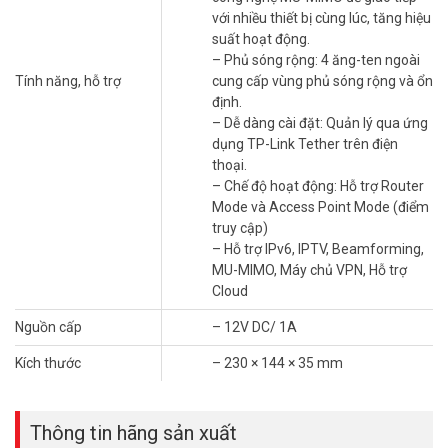
với nhiều thiết bị cùng lúc, tăng hiệu
– Tốc độ cao (AC1350): Tối ưu hóa băng thông với 450Mbps (thực
suất hoạt động.
tế thường ghi nhận 300Mbps – 400Mbps) ở 2.4Ghz và 867Mbps ở
– Phủ sóng rộng: 4 ăng-ten ngoài
5Ghz
Tính năng, hỗ trợ
cung cấp vùng phủ sóng rộng và ổn
– Kết nối thông minh: Sử dụng công nghệ MU-MIMO để giao tiếp với
định.
nhiều thiết bị cùng lúc, tăng hiệu suất hoạt động.
– Dễ dàng cài đặt: Quản lý qua ứng
– Phủ sóng rộng: 4 ăng-ten ngoài cung cấp vùng phủ sóng rộng và
dụng TP-Link Tether trên điện
ổn định.
thoại.
– Dễ dàng cài đặt: Quản lý qua ứng dụng TP-Link Tether trên điện
– Chế độ hoạt động: Hỗ trợ Router
thoại.
Mode và Access Point Mode (điểm
– Chế độ hoạt động: Hỗ trợ Router Mode và Access Point Mode
truy cập)
(điểm truy cập)
– Hỗ trợ IPv6, IPTV, Beamforming,
– Hỗ trợ IPv6, IPTV, Beamforming, MU-MIMO, Máy chủ VPN, Hỗ trợ
MU-MIMO, Máy chủ VPN, Hỗ trợ
Cloud
Cloud
– Nguồn cấp: 12V DC/ 1A
– Kích thước: 230 × 144 × 35 mm
Nguồn cấp
– 12V DC/ 1A
– Sản xuất và thương hiệu tại Trung Quốc.
– Chứng nhận FCC, CE, RoHS
Kích thước
– 230 × 144 × 35 mm
– Bảo hành chính hãng 24 tháng.
Hỏi đáp về sản phẩm – (FAQ)
Thông tin hãng sản xuất