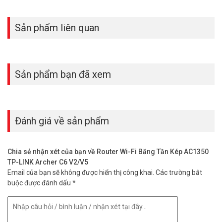
được không?
Được. MU-MIMO xử lý nhiều kết nối đồng thời hiệu quả. Phù hợp văn
Sản phẩm liên quan
phòng dưới 10 người dùng cùng lúc.
Archer C86 là bộ phát Wi-Fi AC1900 mạnh mẽ, phủ sóng rộng, bảo
mật cao. Xem 4K, game online hay nhiều thiết bị – đều xử lý mượt
mà. Nâng cấp mạng gia đình ngay hôm nay. Đến Vũ Hoàng
Sản phẩm bạn đã xem
Telecom để được tư vấn và mua hàng chính hãng, giá tốt nhất!
Tham khảo thêm thông tin tại
Facebook Vuhoangtelecom
nhé.
Đánh giá về sản phẩm
Chia sẻ nhận xét của bạn về Router Wi-Fi Băng Tần Kép AC1350
TP-LINK Archer C6 V2/V5
Email của bạn sẽ không được hiển thị công khai.
Các trường bắt
buộc được đánh dấu
*