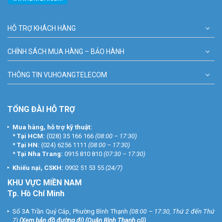
HỖ TRỢ KHÁCH HÀNG
CHÍNH SÁCH MUA HÀNG – BẢO HÀNH
THÔNG TIN VUHOANGTELECOM
TỔNG ĐÀI HỖ TRỢ
Mua hàng, hỗ trợ kỹ thuật:
*
Tại HCM:
(028) 35 166 166
(08:00 – 17:30)
*
Tại HN:
(024) 6256 1111
(08:00 – 17:30)
*
Tại Nha Trang:
0915 810 810
(07:30 – 17:30)
Khiếu nại, CSKH:
0902 51 53 55
(24/7)
KHU
VỰC MIỀN NAM
Tp. Hồ Chí Minh
Số 3A Trần Quý Cáp, Phường Bình Thạnh
(08:00 – 17:30, Thứ 2 đến Thứ
7)
(
Xem bản đồ đường đi
) (Quận Bình Thạnh cũ)