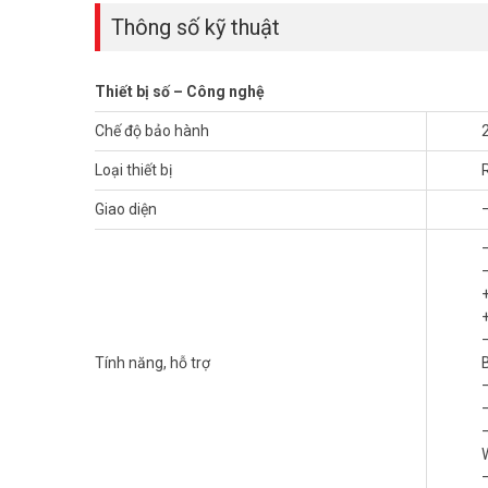
Thông số kỹ thuật
Thiết bị số – Công nghệ
Chế độ bảo hành
Loại thiết bị
Giao diện
Mạng nhà chậm, con cái dùng internet không kiểm soát 
Băng thông AC1900, MU-MIMO 3×3 truyền tải đồng thời đ
Tính năng, hỗ trợ
online.
Tính năng kiểm soát phụ huynh và mạng khách tích hợp sẵn
Thông số kỹ thuật Router Wi-Fi M