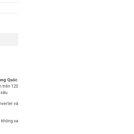
rung Quốc
.
n trên 120
 sâu.
nverter và
g không xa