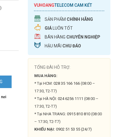
VUHOANG
TELECOM CAM KẾT
)
SẢN PHẨM
CHÍNH HÃNG
GIÁ
LUÔN TỐT
BÁN HÀNG
CHUYÊN NGHIỆP
HẬU MÃI
CHU ĐÁO
TỔNG ĐÀI HỖ TRỢ:
MUA HÀNG:
NG
* Tại HCM:
028 35 166 166
(08:00 –
17:30, T2-T7)
 nơi
* Tại HÀ NỘI:
024 6256 1111
(08:00 –
17:30, T2-T7)
* Tại NHA TRANG:
0915 810 810
(08:00
– 17:30, T2-T7)
KHIẾU NẠI:
0902 51 53 55 (24/7)