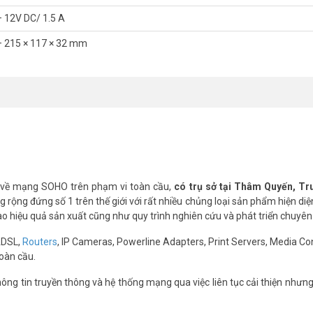
tốc độ tối đa 1000Mbps).
– 12V DC/ 1.5 A
g (2.4 GHz).
– 215 × 117 × 32 mm
iệu đến nhiều thiết bị), Beamforming (tập trung sóng), Airtime Fairness.
.
prise (802.1x), mã hóa WEP, WPA, WPA2.
Guest network).
 về mạng SOHO trên phạm vi toàn cầu,
có trụ sở tại Thâm Quyến, T
rộng đứng số 1 trên thế giới với rất nhiều chủng loại sản phẩm hiện diệ
cao hiệu quả sản xuất cũng như quy trình nghiên cứu và phát triển chuyên
ADSL,
Routers
, IP Cameras, Powerline Adapters, Print Servers, Media Co
oàn cầu.
ình nhiều thiết bị không?
ng tin truyền thông và hệ thống mạng qua việc liên tục cải thiện nhưn
ng thời. Băng thông AC1900 đảm bảo tốc độ ổn định cho cả nhà.
ng như thế nào?