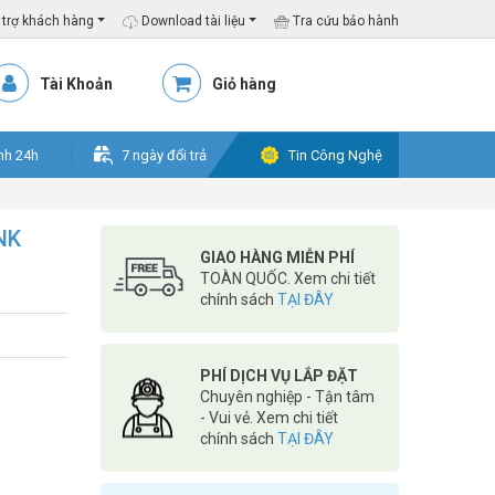
trợ khách hàng
Download tài liệu
Tra cứu bảo hành
Tài Khoản
Giỏ hàng
nh 24h
7 ngày đổi trả
Tin Công Nghệ
NK
GIAO HÀNG MIỄN PHÍ
TOÀN QUỐC. Xem chi tiết
chính sách
TẠI ĐÂY
PHÍ DỊCH VỤ LẮP ĐẶT
Chuyên nghiệp - Tận tâm
- Vui vẻ. Xem chi tiết
chính sách
TẠI ĐÂY