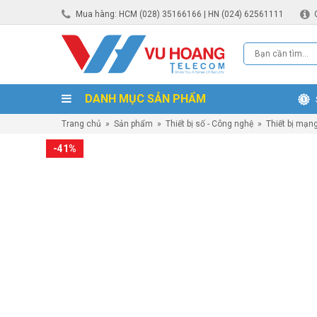
Mua hàng: HCM (028) 35166166 | HN (024) 62561111
DANH MỤC SẢN PHẨM
Trang chủ
»
Sản phẩm
»
Thiết bị số - Công nghệ
»
Thiết bị mạn
-41%