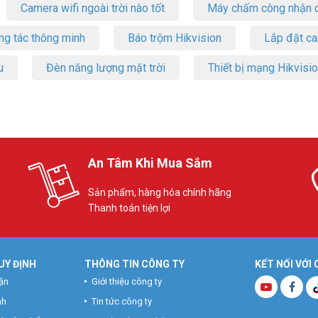
Camera wifi ngoài trời nào tốt
Máy chấm công nhận d
ng tác thông minh
Báo trộm Hikvision
Lắp đặt c
u
Đèn năng lượng mặt trời
Thiết bị mạng Hikvisi
An Tâm Khi Mua Sắm
Sản phẩm, hàng hóa chính hãng
Thanh toán tiện lợi
UY ĐỊNH
THÔNG TIN CÔNG TY
KẾT NỐI VỚI
ận
Giới thiệu công ty
nh
Tin tức công ty