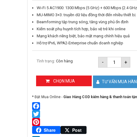
Wi-Fi 5 AC1900: 1300 Mbps (5 GHz) + 600 Mbps (2.4 GHz
MU-MIMO 3×3: truyền dữ liệu đồng thời đến nhiều thiết bị
Beamforming tập trung sóng, tăng vùng phủ ổn định
Kiểm soát phụ huynh tích hợp, bảo vệ trẻ khi online
Mạng khách riêng biệt, bảo mật mạng chính hiệu quả
Hỗ trợ IPv6, WPA2-Enterprise chuẩn doanh nghiệp
Router
Tình trạng:
Còn hàng
-
+
Wi-
Fi
MU-
MIMO
CHỌN MUA
TƯ VẤN MUA HÀ
AC1900
TP-
LINK
* Đặt Mua Online -
Giao Hàng COD kiểm hàng & thanh toán tận
Archer
C80
số
lượng
Facebook
Twitter
Pinterest
Share
Post