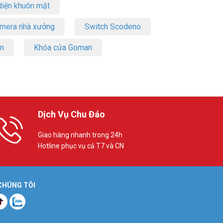
iện khuôn mặt
amera nhà xưởng
Switch Scodeno
on
Khóa cửa Goman
Dịch Vụ Chu Đáo
Giao hàng nhanh trong 24h
Hotline phục vụ cả T7 và CN
 CHÚNG TÔI