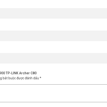
ản lý trực tiếp từ giao diện cài đặt router dễ dàng.
g không?
àn. Khách dùng internet mà không truy cập được mạng chính.
tốt không?
2. Phù hợp cả hộ gia đình lẫn văn phòng nhỏ cần bảo mật cao.
 không?
ễ tích hợp vào hệ thống mạng có sẵn mà không cần thay đổi nhiều.
đình hiện đại. Tốc độ cao, bảo mật tốt, kiểm soát con cái dễ dàng. Nân
 mua hàng chính hãng, giá tốt nhất! Tham khảo thêm thông tin tại
1900 TP-LINK Archer C80
ng bắt buộc được đánh dấu
*