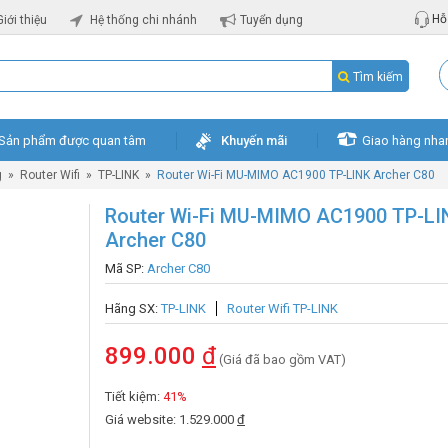
Hỗ 
Giới thiệu
Hệ thống chi nhánh
Tuyển dụng
Tìm kiếm
Sản phẩm được quan tâm
Khuyến mãi
Giao hàng nha
g
»
Router Wifi
»
TP-LINK
»
Router Wi-Fi MU-MIMO AC1900 TP-LINK Archer C80
Router Wi-Fi MU-MIMO AC1900 TP-LI
Archer C80
Mã SP:
Archer C80
Hãng SX:
TP-LINK
Router Wifi TP-LINK
899.000
đ
(Giá đã bao gồm VAT)
Tiết kiệm:
41%
Giá website: 1.529.000
đ