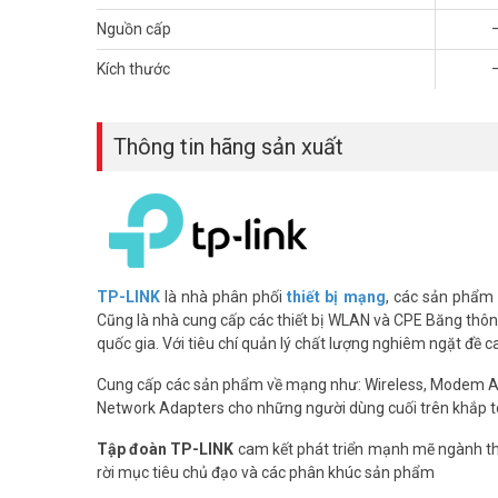
– Cổng kết nối: 1 cổng WAN Gigabit + 4 cổng LAN Gigabit (
Nguồn cấp
– Chuẩn Wi-Fi: IEEE 802.11ac/n/a (5 GHz), IEEE 802.11n/b/
– Tốc độ Wi-Fi (AC1900):
Kích thước
+ 5 GHz: 1300 Mbps.
+ 2.4 GHz: 600 Mbps.
– Công nghệ Wi-Fi: 3×3 MU-MIMO (truyền tải đồng thời dữ l
Thông tin hãng sản xuất
– Ăng-ten: 4 ăng-ten đẳng hướng cố định, hiệu suất cao.
– Chế độ hoạt động: Chế độ Router, Chế độ Điểm Truy Cập
– Tính năng bảo mật: Hỗ trợ IPv4/IPv6, WPA/WPA2-Enter
– Quản lý: Quyền kiểm soát của phụ huynh, Mạng khách (
– Nguồn cấp: 12V DC/ 1.5 A
– Kích thước: 215 × 117 × 32 mm
– Sản xuất và thương hiệu tại Trung Quốc.
TP-LINK
là nhà phân phối
thiết bị mạng
, các sản phẩm
– Chứng nhận FCC, CE, RoHS
Cũng là nhà cung cấp các thiết bị WLAN và CPE Băng thông 
– Bảo hành chính hãng 24 tháng.
quốc gia. Với tiêu chí quản lý chất lượng nghiêm ngặt đề 
Hỏi đáp về sản phẩm – (FAQ)
Cung cấp các sản phẩm về mạng như: Wireless, Modem 
Network Adapters cho những người dùng cuối trên khắp t
Router Archer C80 có phù hợp cho gia đ
Tập đoàn TP-LINK
cam kết phát triển mạnh mẽ ngành thô
Rất phù hợp. MU-MIMO 3×3 xử lý nhiều thiết bị kết nối đồ
rời mục tiêu chủ đạo và các phân khúc sản phẩm
Tính năng kiểm soát phụ huynh hoạt độ