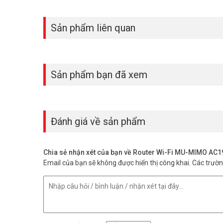
Phụ huynh có thể giới hạn thời gian và nội dung truy cập. Qu
Sản phẩm liên quan
Archer C80 có hỗ trợ mạng khách riên
Có, thiết bị tạo được mạng Wi-Fi khách tách biệt hoàn to
Router TP-Link Archer C80 có bảo mật 
Sản phẩm bạn đã xem
Tốt. Hỗ trợ WPA2-Enterprise chuẩn 802.1x và mã hóa WPA
Thiết bị có hỗ trợ chế độ Access Point
Có, Archer C80 hoạt động được ở chế độ Điểm Truy Cập. D
Đánh giá về sản phẩm
Archer C80 là bộ phát Wi-Fi AC1900 đáng tin cậy cho gia 
nhà ngay hôm nay. Ghé Vũ Hoàng Telecom để tư vấn và
Chia sẻ nhận xét của bạn về Router Wi-Fi MU-MIMO AC
Vuhoangtelecom
nhé.
Email của bạn sẽ không được hiển thị công khai.
Các trườ