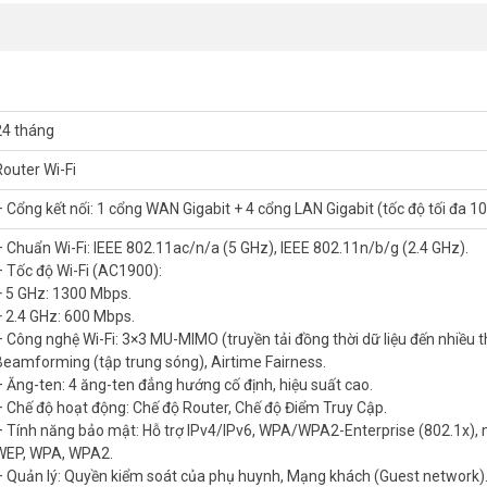
24 tháng
Router Wi-Fi
– Cổng kết nối: 1 cổng WAN Gigabit + 4 cổng LAN Gigabit (tốc độ tối đa 
– Chuẩn Wi-Fi: IEEE 802.11ac/n/a (5 GHz), IEEE 802.11n/b/g (2.4 GHz).
– Tốc độ Wi-Fi (AC1900):
+ 5 GHz: 1300 Mbps.
+ 2.4 GHz: 600 Mbps.
được?
Router WiFi TP-Link
Archer C80 giải quyết cả hai vấn đề đó cùng lúc
– Công nghệ Wi-Fi: 3×3 MU-MIMO (truyền tải đồng thời dữ liệu đến nhiều thi
ến nhiều thiết bị. Không còn cảnh tranh băng thông giờ cao điểm cả
Beamforming (tập trung sóng), Airtime Fairness.
– Ăng-ten: 4 ăng-ten đẳng hướng cố định, hiệu suất cao.
– Chế độ hoạt động: Chế độ Router, Chế độ Điểm Truy Cập.
. Quản lý internet gia đình dễ dàng, an toàn hơn mỗi ngày.
– Tính năng bảo mật: Hỗ trợ IPv4/IPv6, WPA/WPA2-Enterprise (802.1x),
WEP, WPA, WPA2.
U-MIMO AC1900 TP-LINK Archer C80
– Quản lý: Quyền kiểm soát của phụ huynh, Mạng khách (Guest network)