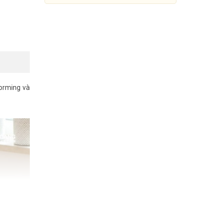
forming và
Router Wi-Fi MU-MIMO
AC1900 TP-LINK Archer C80
899.000đ
1.529.000đ
Mua Ngay