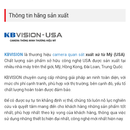
F320R24ST xin vui lòng liên hệ Hotline 1900.9259 gặp phòng kinh
doanh để được hỗ trợ ưu đãi tốt nhất. Tham khảo thêm hình ảnh
Thông tin hãng sản xuất
tại
Facebook Vuhoangtelecom
nhé.
KBVISION
là thương hiệu
camera quan sát
xuất xứ từ Mỹ (USA)
.
Chất lượng sản phẩm sở hữu công nghệ USA được sản xuất tại
nhiều nhà máy trên thế giới, Mỹ, Hồng Kong, Đài Loan, Trung Quốc.
KBVISION chuyên cung cấp những giải pháp an ninh toàn diện, với
mức chi phí cạnh tranh, phù hợp với thị trường; bên cạnh đó, yếu tố
chất lượng hoàn toàn được đảm bảo.
Để có được sự tự tin khẳng định vị thế, chúng tôi luôn nỗ lực nghiên
cứu và quyết tâm mang đến cho khách hàng những sản phẩm tốt
nhất, phù hợp nhất theo kỳ vọng của khách hàng, thông qua việc
sử dụng những thiết bị hiện đại nhất, công nghệ mới nhất hiện nay.