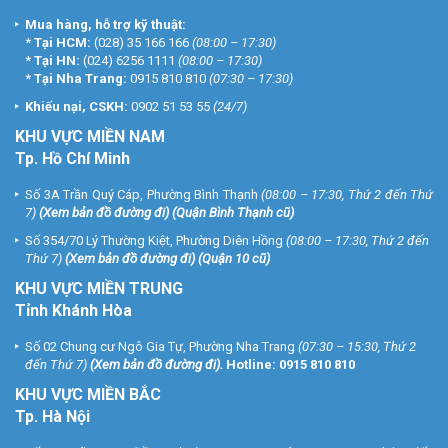
Mua hàng, hỗ trợ kỹ thuật:
*
Tại HCM:
(028) 35 166 166
(08:00 – 17:30)
*
Tại HN:
(024) 6256 1111
(08:00 – 17:30)
*
Tại Nha Trang:
0915 810 810
(07:30 – 17:30)
Khiếu nại, CSKH:
0902 51 53 55
(24/7)
KHU
VỰC MIỀN NAM
Tp. Hồ Chí Minh
Số 3A Trần Quý Cáp, Phường Bình Thạnh
(08:00 – 17:30, Thứ 2 đến Thứ
7)
(
Xem bản đồ đường đi
) (Quận Bình Thạnh cũ)
Số 354/70 Lý Thường Kiệt, Phường Diên Hồng
(08:00 – 17:30, Thứ 2 đến
Thứ 7)
(
Xem bản đồ đường đi
) (Quận 10 cũ)
KHU VỰC MIỀN TRUNG
Tỉnh Khánh Hòa
Số 02 Chung cư Ngô Gia Tự, Phường Nha Trang
(07:30 – 15:30, Thứ 2
đến Thứ 7)
(
Xem bản đồ đường đi
).
Hotline:
0915 810 810
KHU VỰC MIỀN BẮC
Tp. Hà Nội