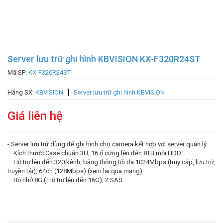
Server lưu trữ ghi hình KBVISION KX-F320R24ST
Mã SP:
KX-F320R24ST
Hãng SX:
KBVISION
Server lưu trữ ghi hình KBVISION
Giá liên hệ
​- Server lưu trữ dùng để ghi hình cho camera kết hợp với server quản lý
– Kích thước Case chuẩn 3U, 16 ổ cứng lên đến 8TB mỗi HDD
– Hỗ trợ lên đến 320 kênh, băng thông tối đa 1024Mbps (truy cập, lưu trữ,
truyền tải), 64ch (128Mbps) (xem lại qua mạng)
– Bộ nhớ 8G ( Hỗ trợ lên đến 16G), 2 SAS