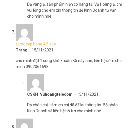
Thông tin súng xịt khử khuẩn cầm tay
Dạ vâng ạ, sản phẩm hiện có hàng tại Vũ Hoàng ạ, chị
Nano K5
vui lòng cho em xin thông tin để Kinh Doanh tư vấn
cho mình nhé
– Dung tích chai 380ml.
– Chất liệu nhựa.
– Khoảng cách phun: 1 ~ 1.5 mét.
– Dung lượng pin: 2000mAh.
– Thời gian sử dụng: 3 tiếng.
Được xếp hạng
4
5 sao
– Sạc điện áp: DC 5V/1A.
Trang
–
15/11/2021
– Thời gian sạc: 2 tiếng.
– Điện áp làm việc: DC 3.7V.
cho mình đặt 1 súng khử khuẩn K5 này nhé, liên hệ sớm cho
– Hiện tại: 15W.
mình 0902061698
– Kích thước: 24*22.5cm.
– Trọng lượng: 650 gram.
– Trước khi dùng cho dung dịch khử trùng pha loãng, cồn, hoặc
nước không để xịt phun sương..
CSKH_Vuhoangtelecom
–
15/11/2021
– Xuất xứ: Trung Quốc
– Bảo hành: 03 tháng
Dạ chào chị, cảm ơn chị đã để lại thông tin. Bộ phận
Kinh Doanh sẽ liên hệ hỗ trợ cho mình nhé
>>> Xem thêm:
Chuyên
lắp đặt camera
giám sát uy tín, chất
lượng, giá tốt nhất thị trường hiện nay