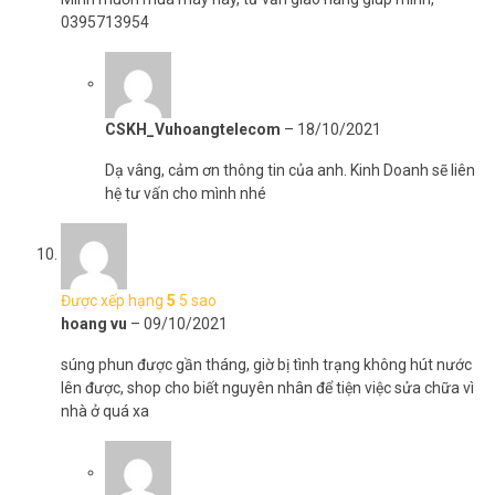
0395713954
của công ty chúng tôi. Chúng tôi xin cam kết tất cả những sản
phẩm trong gian hàng đều có nguồn gốc và xuất xứ rõ ràng, đưa lợi
ích và sức khỏe của khách hàng lên hàng đầu. Đến đây, bạn sẽ
nhận được sản phẩm có chất lượng tốt, chế độ hậu mãi dài lâu
cùng giá thành phải chăng.
CSKH_Vuhoangtelecom
–
18/10/2021
Mọi thông tin đặt hàng bình xịt khuẩn Nano K5 xin vui lòng liên hệ
Dạ vâng, cảm ơn thông tin của anh. Kinh Doanh sẽ liên
HOTLINE 1900 9259 để được hỗ trợ nhanh nhất. Tham khảo thêm
hệ tư vấn cho mình nhé
thông tin tại
Facebook Vuhoangtelecom
nhé.
Được xếp hạng
5
5 sao
hoang vu
–
09/10/2021
súng phun được gần tháng, giờ bị tình trạng không hút nước
lên được, shop cho biết nguyên nhân để tiện việc sửa chữa vì
nhà ở quá xa