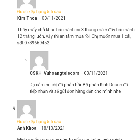
Bộ sản phẩm bao gồm:
– Súng phun x 1.
Được xếp hạng
5
5 sao
– Cáp Sạc x 1.
Kim Thoa
–
03/11/2021
Thấy mấy chỗ khác bảo hành có 3 tháng mà ở đây bảo hành
12 tháng luôn, vậy thì an tâm mua rồi. Chị muốn mua 1 cái,
sđt 0789669452
CSKH_Vuhoangtelecom
–
03/11/2021
Dạ cảm ơn chị đã phản hồi. Bộ phận Kinh Doanh đã
tiếp nhận và sẽ gửi đơn hàng đến cho mình nhé
Được xếp hạng
5
5 sao
* Lưu ý: Hình ảnh sản phẩm chỉ có tính chất minh họa, chi tiết sản
Anh Khoa
–
18/10/2021
phẩm, màu sắc có thể thay đổi tùy theo sản phẩm thực tế.
Mình muốn mua máy này, tư vấn giao hàng giúp mình,
Vũ Hoàng Telecom
xin cảm ơn bạn đã ghé thăm Website Online