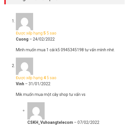
Tiếng ồn thấp không gây khó chịu
Nhỏ và nhẹ, thiết kế sáng tạo không bị mỏi tay khi cầm lâu
Được xếp hạng
5
5 sao
Cuong
–
24/02/2022
Mình muốn mua 1 cái k5 0945345198 tư vấn mình nhé.
Được xếp hạng
4
5 sao
Vinh
–
31/01/2022
Mik muốn mua một cây shop tư vấn vs
Công dụng của súng xịt khử khuẩn cầm tay
Nano K5
CSKH_Vuhoangtelecom
–
07/02/2022
Súng xịt khử khuẩn cầm tay Nano K5 sử dụng cơ chế khử