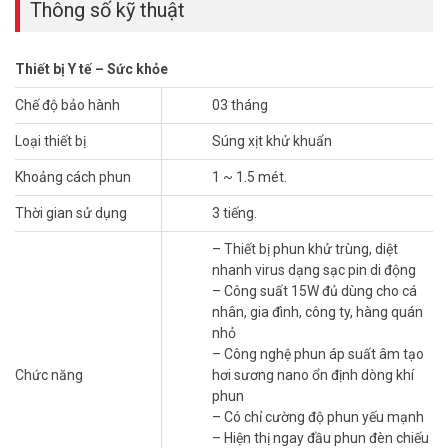
Thông số kỹ thuật
Thiết bị Y tế – Sức khỏe
Chế độ bảo hành
03 tháng
Loại thiết bị
Súng xịt khử khuẩn
Máy phun khử trùng mini Nano K5
phun dung dịch khử khuẩn, diệt
Khoảng cách phun
1 ~ 1.5 mét.
virus đáng quan tâm, bởi khả năng lực phun sương có tăng giảm,
sạc pin dễ di động, độ phủ của dung dịch phun dễ lan toả nhiều nơi.
Thời gian sử dụng
3 tiếng.
Máy phun thuốc khử trùng nano K5 phù hợp với gia đình, hàng
– Thiết bị phun khử trùng, diệt
quán ăn uống, quầy tạp hoá, văn phòng công ty nhỏ,..
nhanh virus dạng sạc pin di động
– Công suất 15W đủ dùng cho cá
nhân, gia đình, công ty, hàng quán
nhỏ
– Công nghệ phun áp suất âm tạo
Chức năng
hơi sương nano ổn định dòng khí
phun
– Có chỉ cường độ phun yếu mạnh
– Hiện thị ngay đầu phun đèn chiếu