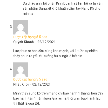
trùng ở nhiệt độ phòng bình thường, không làm nóng như
Dạ chào anh, bộ phận Kinh Doanh sẽ liên hệ và tư vấn
các máy phun truyền thống.
sản phẩm Súng xịt khử khuẩn cầm tay Nano K5 cho
Có thể giữ nguyên các thành phần hóa học ban đầu của
mình ạ
dung dịch khử trùng. Kết hợp với đèn tia cực tím UV để làm
tối đa hóa hiệu quả khử trùng lên đến 99%. Đặc biệt, phương
pháp này không gây hại đến sức khỏe.
Phun sát khuẩn, khử trùng với bột Chloramin B pha loãng với
Được xếp hạng
5
5 sao
nước, Arusan, Amity HP 75, ..
Quỳnh Khanh
–
22/12/2021
Không có lưu lượng chất khử trùng dư thừa trong không khí.
Nên bạn có thể khử trùng bất cứ vật dụng, không gian hay
Lực phun ra ban đầu cũng khá mạnh, xài 1 tuần tự nhiên
thậm chí cả cơ thể người
thấy phun ra yếu xìu tưởng hư ai ngờ là hết pin.
Súng phun khử khuẩn cầm tay có cơ chế tạo sương nhanh,
có thể sử dụng ngay khi cho nước vào bình, lưu lượng sương
lớn cho khả năng khử trùng nhanh và triệt để hơn.
Khoảng cách phun từ 1.2 – 1.5m mét. Giúp bạn có thể xịt khử
trùng vào bất cứ ngóc ngách nào một cách tiện lợi.
Được xếp hạng
5
5 sao
Súng phun sương diệt khuẩn cũng có núm vặn điều chỉnh lưu
Nhật Khôi
–
02/12/2021
lượng phun. Đáp ứng nhiều nhu cầu sử dụng khác nhau.
Mình thấy súng k5 trên mạng chỉ bảo hành 1 tháng, bên đây
Không cho lây nhiễm chéo, lây dịch trong không khí, đồ dùng,
bảo hành tận 1 năm luôn. Giá rẻ mà thời gian bảo hành lâu
dụng cụ khi tiếp xúc.
thì thật là quá tốt.
Phun khử trùng trực tiếp lên người, nhân viên công ty trước