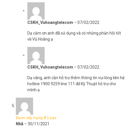
khi vào làm việc
Súng xịt khử khuẩn cầm tay Nano K5 tiện ích cho gia đình trong
mùa dịch Covid
CSKH_Vuhoangtelecom
–
07/02/2022
Dạ cảm ơn anh đã sử dụng và có những phản hồi tốt
về Vũ Hoàng ạ
CSKH_Vuhoangtelecom
–
07/02/2022
Dạ vâng, anh cần hỗ trợ thêm thông tin vui lòng liên hệ
hotline 1900 9259 line 111 để Kỹ Thuật hỗ trợ cho
mình ạ
Được xếp hạng
4
5 sao
Nhã
–
30/11/2021