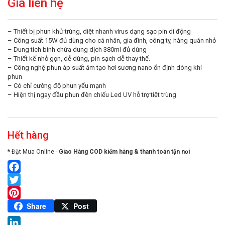
Giá liên hệ
– Thiết bị phun khử trùng, diệt nhanh virus dạng sạc pin di động
– Công suất 15W đủ dùng cho cá nhân, gia đình, công ty, hàng quán nhỏ
– Dung tích bình chứa dung dịch 380ml đủ dùng
– Thiết kế nhỏ gọn, dễ dùng, pin sạch dễ thay thế.
– Công nghệ phun áp suất âm tạo hơi sương nano ổn định dòng khí
phun
– Có chỉ cường độ phun yếu mạnh
– Hiện thị ngay đầu phun đèn chiếu Led UV hỗ trợ tiệt trùng
Hết hàng
* Đặt Mua Online -
Giao Hàng COD kiểm hàng & thanh toán tận nơi
Facebook
Twitter
Pinterest
Share
Post