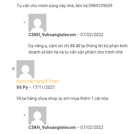
Tư vấn cho mình súng này nhé, liên hệ 0984109609
CSKH_Vuhoangtelecom
–
07/02/2022
Dạ vâng ạ, cảm ơn chị đã để lại thông tin bộ phận kinh
>>> Xem thêm:
Khóa vân tay
cao cấp, nhập khẩu chính
doanh sẽ liên hệ và tư vấn sản phẩm cho mình nhé
hãng, giá tốt nhất hiện nay
Lưu ý khi sử dụng súng xịt khử khuẩn cầm tay Nano K5
Thường xuyên vệ sinh máy phun khử trùng cầm tay
Được xếp hạng
5
5 sao
Để nơi khô ráo, thoáng mát khi không sử dụng
Võ Py
–
17/11/2021
Kết hợp với dung dịch khử khuẩn Nano bạc để diệt khuẩn hiệu
quả nhất
Về lại hàng chưa shop ơi, em mua thêm 1 cái nữa.
Không dùng phun cồn y tế, xăng dầu, dung môi, hoá chất có
tính gây cháy, bắt lửa,..
>>> Xem thêm:
Chuyên cung cấp các dòng
camera an ninh
giám sát chất lượng tốt nhất hiện nay
CSKH_Vuhoangtelecom
–
07/02/2022