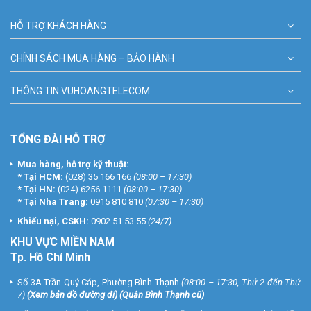
HỖ TRỢ KHÁCH HÀNG
CHÍNH SÁCH MUA HÀNG – BẢO HÀNH
THÔNG TIN VUHOANGTELECOM
TỔNG ĐÀI HỖ TRỢ
Mua hàng, hỗ trợ kỹ thuật:
*
Tại HCM:
(028) 35 166 166
(08:00 – 17:30)
*
Tại HN:
(024) 6256 1111
(08:00 – 17:30)
*
Tại Nha Trang:
0915 810 810
(07:30 – 17:30)
Khiếu nại, CSKH:
0902 51 53 55
(24/7)
KHU
VỰC MIỀN NAM
Tp. Hồ Chí Minh
Số 3A Trần Quý Cáp, Phường Bình Thạnh
(08:00 – 17:30, Thứ 2 đến Thứ
7)
(
Xem bản đồ đường đi
) (Quận Bình Thạnh cũ)