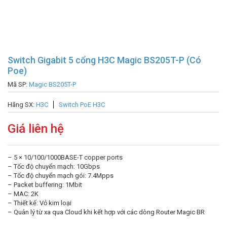
Switch Gigabit 5 cổng H3C Magic BS205T-P (Có
Poe)
Mã SP:
Magic BS205T-P
Hãng SX:
H3C
Switch PoE H3C
Giá liên hệ
– 5 × 10/100/1000BASE-T copper ports
– Tốc độ chuyển mạch: 10Gbps
– Tốc độ chuyển mạch gói: 7.4Mpps
– Packet buffering: 1Mbit
– MAC: 2K
– Thiết kế: Vỏ kim loại
– Quản lý từ xa qua Cloud khi kết hợp với các dòng Router Magic BR