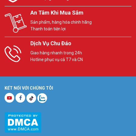
An Tâm Khi Mua Sắm
Sản phẩm, hàng hóa chính hãng
Thanh toán tiện lợi
Dịch Vụ Chu Đáo
Giao hàng nhanh trong 24h
Hotline phục vụ cả T7 và CN
KẾT NỐI VỚI CHÚNG TÔI