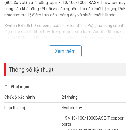
(802.3af/at) và 1 cổng uplink 10/100/1000 BASE-T, switch này
cung cấp khả năng kết nối và cấp nguồn cho các thiết bị mạng PoE
như camera IP, điểm truy cập không dây và nhiều thiết bị khác.
Switch BS205T-P có công suất PoE lên đến 57W, giúp cung cấp đủ
điện cho các thiết bị PoE trong mạng của bạn. Với tốc độ chuyển
mạch 10Gbps và tốc độ chuyển mạch gói 7.4Mpps, switch này đảm
bảo truyền dữ liệu nhanh chóng và mượt mà. Nút chuyển chế độ
trên switch hỗ trợ các chế độ chuyển đổi tiêu chuẩn và cách ly cổng
Xem thêm
(standard exchange, port isolation), cho phép bạn tùy chỉnh và
quản lý mạng của mình một cách linh hoạt.
Thông số kỹ thuật
Switch H3C BS205T-P tuân thủ các tiêu chuẩn IEEE802.3,
IEEE802.3U, IEEE802.3x và IEEE802.3AB, đảm bảo tính tương thích
và khả năng hoạt động ổn định với các thiết bị và mạng khác.
Thiết bị mạng
Thông số kỹ thuật Switch Gigabit 5 cổng
Chế độ bảo hành
24 tháng
PoE H3C Magic BS205T-P
Loại thiết bị
Switch PoE
– 5 × 10/100/1000BASE-T copper ports
– 5 × 10/100/1000BASE-T copper
– Tốc độ chuyển mạch: 10Gbps
ports
– Tốc độ chuyển mạch gói: 7.4Mpps