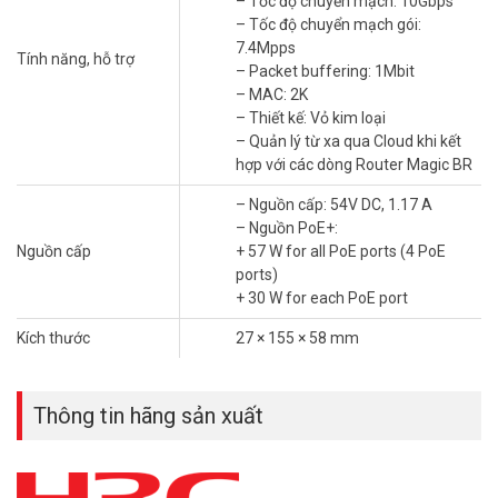
– Tốc độ chuyển mạch: 10Gbps
– Packet buffering: 1Mbit
– Tốc độ chuyển mạch gói:
– MAC: 2K
7.4Mpps
– Thiết kế: Vỏ kim loại
Tính năng, hỗ trợ
– Packet buffering: 1Mbit
– Quản lý từ xa qua Cloud khi kết hợp với các dòng Router Magic
– MAC: 2K
BR
– Thiết kế: Vỏ kim loại
– Nguồn cấp: 54V DC, 1.17 A
– Quản lý từ xa qua Cloud khi kết
– Nguồn PoE+:
hợp với các dòng Router Magic BR
+ 57 W for all PoE ports (4 PoE ports)
+ 30 W for each PoE port
– Nguồn cấp: 54V DC, 1.17 A
– Kích thước: 27 × 155 × 58 mm
– Nguồn PoE+:
– Xuất xứ: Trung Quốc.
Nguồn cấp
+ 57 W for all PoE ports (4 PoE
– Bảo hành: 3 năm.
ports)
+ 30 W for each PoE port
Đặt mua hàng Online ngay hôm nay để được hỗ trợ giá tốt nhất.
Tham khảo thêm thông tin tại
Facebook Vuhoangtelecom
nhé.
Kích thước
27 × 155 × 58 mm
Thông tin hãng sản xuất