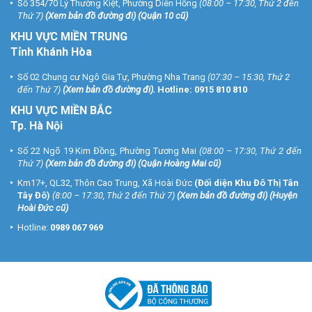
Số 354/70 Lý Thường Kiệt, Phường Diên Hồng
(08:00 – 17:30, Thứ 2 đến
Thứ 7)
(
Xem bản đồ đường đi
) (Quận 10 cũ)
KHU VỰC MIỀN TRUNG
Tỉnh Khánh Hòa
Số 02 Chung cư Ngô Gia Tự, Phường Nha Trang
(07:30 – 15:30, Thứ 2
đến Thứ 7)
(
Xem bản đồ đường đi
).
Hotline:
0915 810 810
KHU VỰC MIỀN BẮC
Tp. Hà Nội
Số 22 Ngõ 19 Kim Đồng, Phường Tương Mai
(08:00 – 17:30, Thứ 2 đến
Thứ 7)
(
Xem bản đồ đường đi
) (Quận Hoàng Mai cũ)
Km17+, QL32, Thôn Cao Trung, Xã Hoài Đức
(Đối diện Khu Đô Thị Tân
Tây Đô)
(8:00 – 17:30, Thứ 2 đến Thứ 7)
(
Xem bản đồ đường đi
) (Huyện
Hoài Đức cũ)
Hotline:
0989 067 969