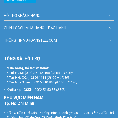
HỖ TRỢ KHÁCH HÀNG
CHÍNH SÁCH MUA HÀNG – BẢO HÀNH
THÔNG TIN VUHOANGTELECOM
TỔNG ĐÀI HỖ TRỢ
Mua hàng, hỗ trợ kỹ thuật:
*
Tại HCM:
(028) 35 166 166
(08:00 – 17:30)
*
Tại HN:
(024) 6256 1111
(08:00 – 17:30)
*
Tại Nha Trang:
0915 810 810
(07:30 – 17:30)
Khiếu nại, CSKH:
0902 51 53 55
(24/7)
KHU
VỰC MIỀN NAM
Tp. Hồ Chí Minh
Số 3A Trần Quý Cáp, Phường Bình Thạnh
(08:00 – 17:30, Thứ 2 đến Thứ
7)
(
Xem bản đồ đường đi
) (Quận Bình Thạnh cũ)