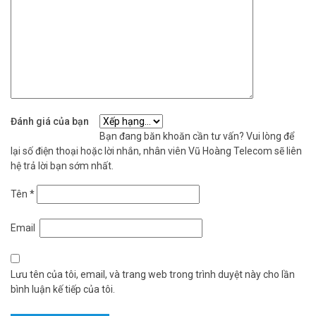
Thông số kỹ thuật Switch PoE 4 cổng
IMOU SF106P
– Thiết bị chuyển mạch 4 cổng có cấp nguồn PoE cho camera
– 4 x 10/100Mbps PoE Port + 2 x 100Mbps Uplink port
– Chế độ mở rộng đường truyền lên đế 250m
– Công suất PoE cổng 1-4 lên đến 30W. Tổng công suất cho 4 cổng
POE là 45W
Đánh giá của bạn
– Công suất chuyển mạch: 1.2 Gbps
Bạn đang băn khoăn cần tư vấn? Vui lòng để
– Tốc độ chuyển tiếp gói tin: 0.89Mbps
lại số điện thoại hoặc lời nhắn, nhân viên Vũ Hoàng Telecom sẽ liên
– Hỗ trợ chuẩn PoE Standard 802.3af/at
hệ trả lời bạn sớm nhất.
– Chất liệu: Kim loại
– Nguồn cấp: AC100~240V
Tên
*
– Kích thước: 200× 118× 44mm
– Khối lượng: –
Email
– Xuất xứ: Trung Quốc.
– Chứng nhận: CE, RoHS
– Bảo hành: 2 năm.
Lưu tên của tôi, email, và trang web trong trình duyệt này cho lần
bình luận kế tiếp của tôi.
Hỏi đáp thường gặp – FAQ