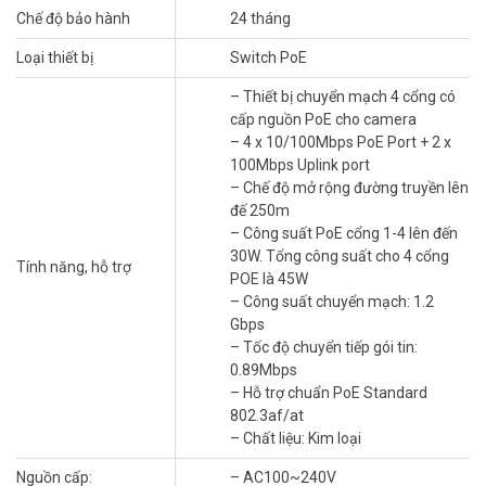
Chế độ bảo hành
24 tháng
Camera Qua Một Dây Mạng
Loại thiết bị
Switch PoE
Khi lắp
camera IP
, nhiều người gặp khó khăn vì phải đi thêm dây
điện riêng cho từng thiết bị. Switch PoE IMOU SF106P giải quyết
– Thiết bị chuyển mạch 4 cổng có
đúng vấn đề đó. Chỉ cần một dây mạng Cat5e là vừa truyền hình
cấp nguồn PoE cho camera
ảnh vừa cấp nguồn cho camera. Thi công gọn hơn, tiết kiệm thời
– 4 x 10/100Mbps PoE Port + 2 x
gian và chi phí nhân công đáng kể.
100Mbps Uplink port
– Chế độ mở rộng đường truyền lên
đế 250m
– Công suất PoE cổng 1-4 lên đến
30W. Tổng công suất cho 4 cổng
Tính năng, hỗ trợ
POE là 45W
– Công suất chuyển mạch: 1.2
Gbps
– Tốc độ chuyển tiếp gói tin:
0.89Mbps
– Hỗ trợ chuẩn PoE Standard
802.3af/at
– Chất liệu: Kim loại
Nguồn cấp:
– AC100~240V
Thiết bị có 4 cổng PoE tốc độ 10/100Mbps kết hợp 2 cổng Uplink