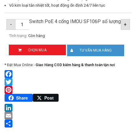
Vỏ kim loại tản nhiệt tốt, hoạt động ổn định 24/7 liên tục
Switch PoE 4 cổng IMOU SF106P số lượng
-
+
Tình trạng:
Còn hàng
CHỌN MUA
TƯ VẤN MUA HÀNG
* Đặt Mua Online -
Giao Hàng COD kiểm hàng & thanh toán tận nơi
Facebook
Twitter
Pinterest
Share
Post
LinkedIn
Email
Share