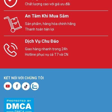
Chất lượng cao với giá ưu đãi
An Tâm Khi Mua Sắm
Sản phẩm, hàng hóa chính hãng
Thanh toán tiện lợi
Dịch Vụ Chu Đáo
Giao hàng nhanh trong 24h
Hotline phục vụ cả T7 và CN
KẾT NỐI VỚI CHÚNG TÔI