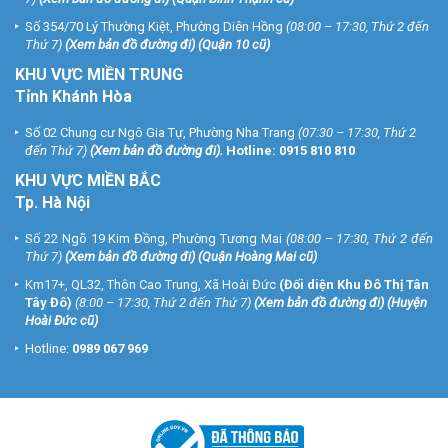
Số 354/70 Lý Thường Kiệt, Phường Diên Hồng
(08:00 – 17:30, Thứ 2 đến
Thứ 7)
(
Xem bản đồ đường đi
) (Quận 10 cũ)
KHU VỰC MIỀN TRUNG
Tỉnh Khánh Hòa
Số 02 Chung cư Ngô Gia Tự, Phường Nha Trang
(07:30 – 17:30, Thứ 2
đến Thứ 7)
(
Xem bản đồ đường đi
).
Hotline:
0915 810 810
KHU VỰC MIỀN BẮC
Tp. Hà Nội
Số 22 Ngõ 19 Kim Đồng, Phường Tương Mai
(08:00 – 17:30, Thứ 2 đến
Thứ 7)
(
Xem bản đồ đường đi
) (Quận Hoàng Mai cũ)
Km17+, QL32, Thôn Cao Trung, Xã Hoài Đức
(Đối diện Khu Đô Thị Tân
Tây Đô)
(8:00 – 17:30, Thứ 2 đến Thứ 7)
(
Xem bản đồ đường đi
) (Huyện
Hoài Đức cũ)
Hotline:
0989 067 969