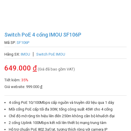
Switch PoE 4 cổng IMOU SF106P
Mã SP:
SF106P
Hãng SX:
IMOU
Switch PoE IMOU
649.000
đ
(Giá đã bao gồm VAT)
Tiết kiệm:
35%
Giá website: 999.000
đ
4 cổng PoE 10/100Mbps cấp nguồn và truyền dữ liệu qua 1 dây
Mỗi cổng PoE cấp tối đa 30W, tổng công suất 45W cho 4 cổng
Chế độ mở rộng tín hiệu lên đến 250m không cần bộ khuếch đại
2 cổng Uplink 100Mbps kết nối lên thiết bị mạng trung tâm
Hỗ trợ chuẩn PoE 802.3af/at, tương thích rộng với camera IP