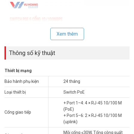
Xem thêm
Thông số kỹ thuật
Thiết bị mạng
Bảo hành phụ kiện
24 tháng
Switch POE DAHUA
có hiệu suất ổn định cho hoạt động lâu dài. Với
Loại thiết bị
Switch PoE
đặt tính chuyên dụng và giá thành thấp đây sẽ là một thiết bị không
thể thiếu cho hệ thống camera IP. Sản phẩm đang có giá ưu đãi tốt
+ Port 1–4: 4 × RJ-45 10/100 M
và bảo hành 24 tháng trên toàn quốc tại Vuhoangtelecom.
(PoE)
Cổng giao tiếp
+ Port 5–6: 2 × RJ-45 10/100 M
Thông số kỹ thuật Switch POE 6 cổng
(uplink)
10/100Mbps DAHUA DH-PFS3006-4ET-
60
Mỗi cổng ≤30W, Tổng công suất