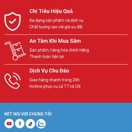
Chi Tiêu Hiệu Quả
Đa dạng sản phẩm và dịch vụ
Chất lượng cao với giá ưu đãi
An Tâm Khi Mua Sắm
Sản phẩm, hàng hóa chính hãng
Thanh toán tiện lợi
Dịch Vụ Chu Đáo
Giao hàng nhanh trong 24h
Hotline phục vụ cả T7 và CN
KẾT NỐI VỚI CHÚNG TÔI