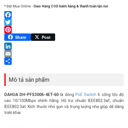
* Đặt Mua Online -
Giao Hàng COD kiểm hàng & thanh toán tận nơi
Facebook
Twitter
Pinterest
Share
Post
LinkedIn
Email
Share
Mô tả sản phẩm
DAHUA DH-PFS3006-4ET-60
là dòng
PoE Switch
6 cổng tốc độ
cao 10/100Mbps chính hãng. Hỗ trợ chuẩn IEEE802.3af, chuẩn
IEEE802.3at. Kích thước nhỏ gọn và trọng lượng nhẹ giúp dễ dàng
triển khai.