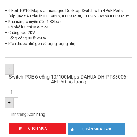
– 6 Port 10/100Mbps Unmanaged Desktop Switch with 4 PoE Ports
– Đáp ứng tiêu chuẩn IEEE802.3, IEEE802.3u, IEEE802.3ab và IEEE802.3x.
– Khả năng chuyển đổi: 1.8Gbps
– Bộ nhớ lưu trữ MAC: 2K
– Chống sét: 2KV
– Tổng công suất ≤60W
– Kích thước nhỏ gọn và trọng lượng nhẹ
-
Switch POE 6 cổng 10/100Mbps DAHUA DH-PFS3006-
4ET-60 số lượng
+
Tình trạng:
Còn hàng
CHỌN MUA
TƯ VẤN MUA HÀNG