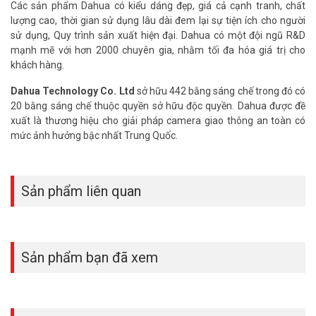
Các sản phẩm Dahua có kiểu dáng đẹp, giá cả cạnh tranh, chất
Đặt mua ngay sản phẩm DAHUA DH-PFS3006-4ET-60 mới nhất,
lượng cao, thời gian sử dụng lâu dài đem lại sự tiện ích cho người
xin vui lòng liên hệ HOTLINE
1900.9259
để được hỗ trợ tốt nhất.
sử dụng, Quy trình sản xuất hiện đại. Dahua có một đội ngũ R&D
Tham khảo thêm hình ảnh tại
Facebook Vuhoangtelecom
nhé!
mạnh mẽ với hơn 2000 chuyên gia, nhằm tối đa hóa giá trị cho
khách hàng.
Dahua Technology Co. Ltd
sở hữu 442 bằng sáng chế trong đó có
20 bằng sáng chế thuộc quyền sở hữu độc quyền. Dahua được đề
xuất là thương hiệu cho giải pháp camera giao thông an toàn có
mức ảnh hưởng bậc nhất Trung Quốc.
Sản phẩm liên quan
Sản phẩm bạn đã xem