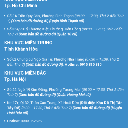
Tp. Hồ Chí Minh
Số 3A Trần Quý Cáp, Phường Bình Thạnh
(08:00 – 17:30, Thứ 2 đến Thứ
7)
(
Xem bản đồ đường đi
) (Quận Bình Thạnh cũ)
Số 354/70 Lý Thường Kiệt, Phường Diên Hồng
(08:00 – 17:30, Thứ 2 đến
Thứ 7)
(
Xem bản đồ đường đi
) (Quận 10 cũ)
KHU VỰC MIỀN TRUNG
Tỉnh Khánh Hòa
Số 02 Chung cư Ngô Gia Tự, Phường Nha Trang
(07:30 – 15:30, Thứ 2
đến Thứ 7)
(
Xem bản đồ đường đi
).
Hotline:
0915 810 810
KHU VỰC MIỀN BẮC
Tp. Hà Nội
Số 22 Ngõ 19 Kim Đồng, Phường Tương Mai
(08:00 – 17:30, Thứ 2 đến
Thứ 7)
(
Xem bản đồ đường đi
) (Quận Hoàng Mai cũ)
Km17+, QL32, Thôn Cao Trung, Xã Hoài Đức
(Đối diện Khu Đô Thị Tân
Tây Đô)
(8:00 – 17:30, Thứ 2 đến Thứ 7)
(
Xem bản đồ đường đi
) (Huyện
Hoài Đức cũ)
Hotline:
0989 067 969