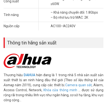
Công suất
≤60W.
– Đáp ứng tiêu chuẩn IEEE802.3, IEEE802.3u, IEEE802.3ab và
IEEE802.3x.
– Khả năng chuyển đổi: 1.8Gbps
Tính năng
– Hỗ trợ tính năng PoE Watchdog.
– Bộ nhớ lưu trữ MAC: 2K
– Chế độ mở rộng: tốc độ độc lập của port 1-4 là 10Mbps, liên kết
Nguồn cấp
AC100–AC240V
được với công Uplink.
– Khoảng cách hỗ trợ truyền tín hiệu và nguồn tối đa 250m.
– Cổng giao tiếp:
Thông tin hãng sản xuất
+ Port 1–4: 4 × RJ-45 10/100 M (PoE)
+ Port 5–6: 2 × RJ-45 10/100 M (uplink)
– Công suất PoE: Mỗi cổng ≤30W, Tổng công suất ≤60W. Cổng 1 hỗ
trợ Hi-PoE
– Giao thức PoE: IEEE802.3af/IEEE802.3at/Hi-PoE
– Khả năng chuyển đổi: 1.8Gbps
– Bộ nhớ lưu trữ MAC: 2K
Thương hiệu
DAHUA
hiện đang là 1 trong nhà 5 nhà sản xuất sản
– Chống sét: 2KV
xuất thiết bị an ninh hàng đầu thế giới
(Theo số liệu thống kê của
– Nguồn: 53V DC
Asmag năm 2019)
, cung cấp các thiết bị
Camera quan sát
, Alarm,
– Kích thước (mm): 130 × 85 × 26
Access Control, Network,
Khóa cửa thông minh
… được sử dụng
– Khối lượng: 0.3kg
rộng rãi trong nhiều lĩnh vực như ngân hàng, cơ sở hạ tầng, khu vực
– Xuất xứ: Trung Quốc.
công cộng…
– Bảo hành: 24 tháng.