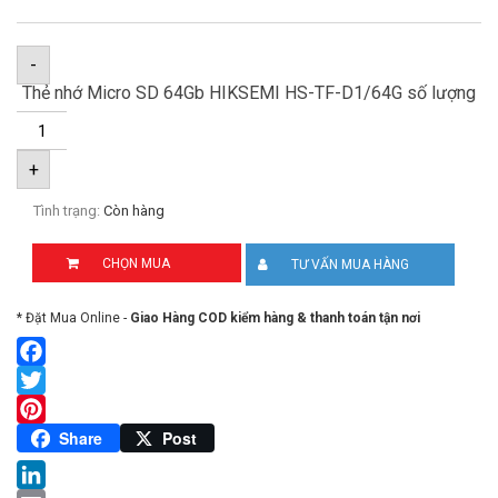
-
Thẻ nhớ Micro SD 64Gb HIKSEMI HS-TF-D1/64G số lượng
+
Tình trạng:
Còn hàng
CHỌN MUA
TƯ VẤN MUA HÀNG
* Đặt Mua Online -
Giao Hàng COD kiểm hàng & thanh toán tận nơi
Facebook
Twitter
Pinterest
Share
Post