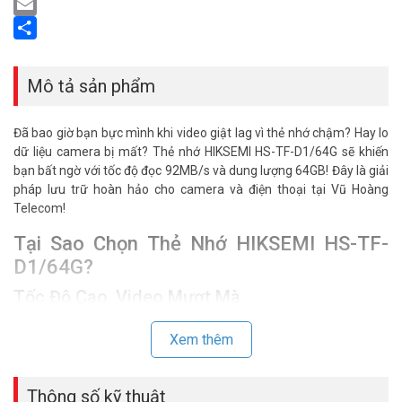
LinkedIn
Email
Share
Mô tả sản phẩm
Đã bao giờ bạn bực mình khi video giật lag vì thẻ nhớ chậm? Hay lo
dữ liệu camera bị mất? Thẻ nhớ HIKSEMI HS-TF-D1/64G sẽ khiến
bạn bất ngờ với tốc độ đọc 92MB/s và dung lượng 64GB! Đây là giải
pháp lưu trữ hoàn hảo cho camera và điện thoại tại Vũ Hoàng
Telecom!
Tại Sao Chọn Thẻ Nhớ HIKSEMI HS-TF-
D1/64G?
Tốc Độ Cao, Video Mượt Mà
Thẻ nhớ HS-TF-D1/64G đạt chuẩn Class 10, UHS-I, với tốc độ đọc
Xem thêm
92MB/s và ghi 40MB/s (V30). Quay video Full HD, 4K mượt mà,
không giật lag. Chuẩn V10 (25MB/s) đảm bảo hiệu suất ổn định. Lý
tưởng cho thẻ nhớ cho camera hoặc máy quay. Xem
camera giám
Thông số kỹ thuật
sát
phù hợp tại đây.