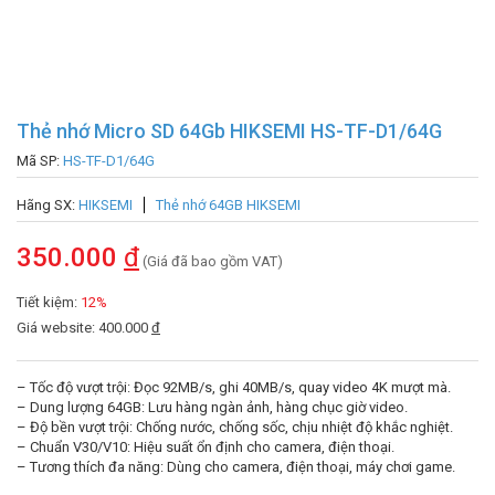
Thẻ nhớ Micro SD 64Gb HIKSEMI HS-TF-D1/64G
Mã SP:
HS-TF-D1/64G
Hãng SX:
HIKSEMI
Thẻ nhớ 64GB HIKSEMI
350.000
đ
(Giá đã bao gồm VAT)
Tiết kiệm:
12%
Giá website: 400.000
đ
– Tốc độ vượt trội: Đọc 92MB/s, ghi 40MB/s, quay video 4K mượt mà.
– Dung lượng 64GB: Lưu hàng ngàn ảnh, hàng chục giờ video.
– Độ bền vượt trội: Chống nước, chống sốc, chịu nhiệt độ khắc nghiệt.
– Chuẩn V30/V10: Hiệu suất ổn định cho camera, điện thoại.
– Tương thích đa năng: Dùng cho camera, điện thoại, máy chơi game.