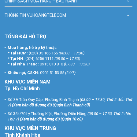
CHÍNH SÁCH MUA HÀNG – BẢO HÀNH
THÔNG TIN VUHOANGTELECOM
TỔNG ĐÀI HỖ TRỢ
Mua hàng, hỗ trợ kỹ thuật:
*
Tại HCM:
(028) 35 166 166
(08:00 – 17:30)
*
Tại HN:
(024) 6256 1111
(08:00 – 17:30)
*
Tại Nha Trang:
0915 810 810
(07:30 – 17:30)
Khiếu nại, CSKH:
0902 51 53 55
(24/7)
KHU
VỰC MIỀN NAM
Tp. Hồ Chí Minh
Số 3A Trần Quý Cáp, Phường Bình Thạnh
(08:00 – 17:30, Thứ 2 đến Thứ
7)
(
Xem bản đồ đường đi
) (Quận Bình Thạnh cũ)
Số 354/70 Lý Thường Kiệt, Phường Diên Hồng
(08:00 – 17:30, Thứ 2 đến
Thứ 7)
(
Xem bản đồ đường đi
) (Quận 10 cũ)
KHU VỰC MIỀN TRUNG
Tỉnh Khánh Hòa