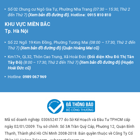
Số 02 Chung cư Ngô Gia Tự, Phường Nha Trang
(07:30 – 15:30, Thứ 2
đến Thứ 7)
(
Xem bản đồ đường đi
).
Hotline:
0915 810 810
KHU VỰC MIỀN BẮC
Tp. Hà Nội
Số 22 Ngõ 19 Kim Đồng, Phường Tương Mai
(08:00 – 17:30, Thứ 2 đến
Thứ 7)
(
Xem bản đồ đường đi
) (Quận Hoàng Mai cũ)
Km17+, QL32, Thôn Cao Trung, Xã Hoài Đức
(Đối diện Khu Đô Thị Tân
Tây Đô)
(8:00 – 17:30, Thứ 2 đến Thứ 7)
(
Xem bản đồ đường đi
) (Huyện
Hoài Đức cũ)
Hotline:
0989 067 969
Mã số doanh nghiệp: 0306524177 do Sở Kế Hoạch và Đầu Tư TP.HCM cấp
ngày 02/01/2009. Trụ sở chính: Số 3A Trần Quý Cáp, Phường 12, Quận Bình
Thạnh, Thành phố Hồ Chí Minh 2008-2018. Bản quyền thuộc về Công Ty Cổ