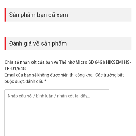
Thông số kỹ thuật thẻ nhớ Micro SD 64Gb
HIKSEMI HS-TF-D1/64G
Sản phẩm bạn đã xem
– Thẻ nhớ MicroSDHC™
– Dung lượng: 32 GB
– Class 10 and UHS-I / TLC
– Tốc độ đọc: 92 MB/s
Đánh giá về sản phẩm
– Tốc độ ghi 40MB/s, V30
– Xuất xứ thương hiệu: Trung Quốc
– Bảo hành: 7 năm
Chia sẻ nhận xét của bạn về Thẻ nhớ Micro SD 64Gb HIKSEMI HS-
TF-D1/64G
Thẻ nhớ HIKSEMI HS-TF-D1/64G mang đến tốc độ, dung lượng và
Email của bạn sẽ không được hiển thị công khai.
Các trường bắt
độ bền vượt trội. Lưu giữ mọi khoảnh khắc dễ dàng. Gọi ngay 1900
buộc được đánh dấu
*
9259 hoặc truy cập vuhoangtelecom.vn để đặt hàng và nhận ưu
đãi hôm nay. Tham khảo thêm thông tin tại
Facebook
Vuhoangtelecom
nhé.