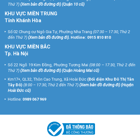
Thứ 7)
(
Xem bản đồ đường đi
) (Quận 10 cũ)
KHU VỰC MIỀN TRUNG
Tỉnh Khánh Hòa
Số 02 Chung cư Ngô Gia Tự, Phường Nha Trang
(07:30 – 17:30, Thứ 2
đến Thứ 7)
(
Xem bản đồ đường đi
).
Hotline:
0915 810 810
KHU VỰC MIỀN BẮC
Tp. Hà Nội
Số 22 Ngõ 19 Kim Đồng, Phường Tương Mai
(08:00 – 17:30, Thứ 2 đến
Thứ 7)
(
Xem bản đồ đường đi
) (Quận Hoàng Mai cũ)
Km17+, QL32, Thôn Cao Trung, Xã Hoài Đức
(Đối diện Khu Đô Thị Tân
Tây Đô)
(8:00 – 17:30, Thứ 2 đến Thứ 7)
(
Xem bản đồ đường đi
) (Huyện
Hoài Đức cũ)
Hotline:
0989 067 969