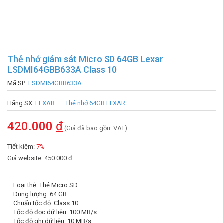
Thẻ nhớ giám sát Micro SD 64GB Lexar
LSDMI64GBB633A Class 10
Mã SP:
LSDMI64GBB633A
Hãng SX:
LEXAR
Thẻ nhớ 64GB LEXAR
420.000
đ
(Giá đã bao gồm VAT)
Tiết kiệm:
7%
Giá website: 450.000
đ
– Loại thẻ: Thẻ Micro SD
– Dung lượng: 64 GB
– Chuẩn tốc độ: Class 10
– Tốc độ đọc dữ liệu: 100 MB/s
– Tốc độ ghi dữ liệu: 10 MB/s