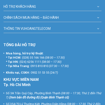
HỖ TRỢ KHÁCH HÀNG
CHÍNH SÁCH MUA HÀNG – BẢO HÀNH
THÔNG TIN VUHOANGTELECOM
TỔNG ĐÀI HỖ TRỢ
Mua hàng, hỗ trợ kỹ thuật:
*
Tại HCM:
(028) 35 166 166
(08:00 – 17:30)
*
Tại HN:
(024) 6256 1111
(08:00 – 17:30)
*
Tại Nha Trang:
0915 810 810
(07:30 – 17:30)
Khiếu nại, CSKH:
0902 51 53 55
(24/7)
KHU
VỰC MIỀN NAM
Tp. Hồ Chí Minh
Số 3A Trần Quý Cáp, Phường Bình Thạnh
(08:00 – 17:30, Thứ 2 đến Thứ
7)
(
Xem bản đồ đường đi
) (Quận Bình Thạnh cũ)
Số 354/70 Lý Thường Kiệt, Phường Diên Hồng
(08:00 – 17:30, Thứ 2 đến