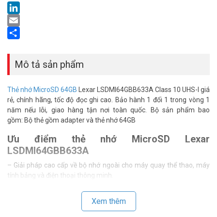
LinkedIn
Email
Share
Mô tả sản phẩm
Thẻ nhớ MicroSD 64GB
Lexar LSDMI64GBB633A Class 10 UHS-I giá
rẻ, chính hãng, tốc độ đọc ghi cao. Bảo hành 1 đổi 1 trong vòng 1
năm nếu lỗi, giao hàng tận nơi toàn quốc. Bộ sản phẩm bao
gồm: Bộ thẻ gồm adapter và thẻ nhớ 64GB
Ưu điểm thẻ nhớ MicroSD Lexar
LSDMI64GBB633A
– Giải pháp cao cấp về bộ nhớ ngoài cho máy quay thể thao, máy
tính bảng và điện thoại thông minh.
– Lưu trữ, phát lại và di chuyển các tập tin MultiMedia cực nhanh,
bao gồm cả Video 1080p full-HD, 3D, và 4K.
Xem thêm
– Sử dụng công nghệ UHS-I mới nhất cho tốc độ truyền dữ liệu lên
tới 300x (45MB/s).