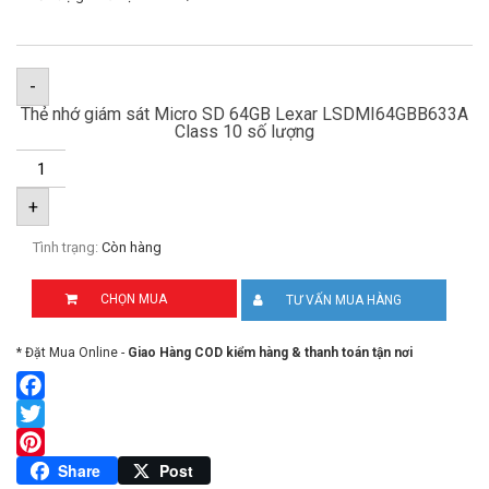
-
Thẻ nhớ giám sát Micro SD 64GB Lexar LSDMI64GBB633A
Class 10 số lượng
+
Tình trạng:
Còn hàng
CHỌN MUA
TƯ VẤN MUA HÀNG
* Đặt Mua Online -
Giao Hàng COD kiểm hàng & thanh toán tận nơi
Facebook
Twitter
Pinterest
Share
Post