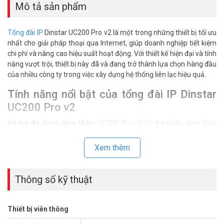
Mô tả sản phẩm
Tổng đài IP
Dinstar UC200 Pro v2 là một trong những thiết bị tối ưu
nhất cho giải pháp thoại qua Internet, giúp doanh nghiệp tiết kiệm
chi phí và nâng cao hiệu suất hoạt động. Với thiết kế hiện đại và tính
năng vượt trội, thiết bị này đã và đang trở thành lựa chọn hàng đầu
của nhiều công ty trong việc xây dựng hệ thống liên lạc hiệu quả.
Tính năng nổi bật của tổng đài IP Dinstar
UC200 Pro v2
Hỗ trợ đa dạng giao thức:
UC200 Pro v2 hỗ trợ nhiều giao thức
VoIP, bao gồm SIP, H.323, giúp kết nối dễ dàng với các thiết bị và
mạng khác nhau.
Xem thêm
Chất lượng âm thanh vượt trội:
Được trang bị công nghệ xử lý âm
thanh tiên tiến, tổng đài này đảm bảo mang đến chất lượng cuộc
Thông số kỹ thuật
gọi hoàn hảo, rõ ràng và ổn định.
Quản lý dễ dàng:
Giao diện quản lý thân thiện, cho phép người
Thiết bị viễn thông
dùng dễ dàng cấu hình và kiểm soát hệ thống chỉ bằng vài cú nhấp
chuột.