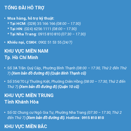
TỔNG ĐÀI HỖ TRỢ
Mua hàng, hỗ trợ kỹ thuật:
*
Tại HCM:
(028) 35 166 166
(08:00 – 17:30)
*
Tại HN:
(024) 6256 1111
(08:00 – 17:30)
*
Tại Nha Trang:
0915 810 810
(07:30 – 17:30)
Khiếu nại, CSKH:
0902 51 53 55
(24/7)
KHU
VỰC MIỀN NAM
Tp. Hồ Chí Minh
Số 3A Trần Quý Cáp, Phường Bình Thạnh
(08:00 – 17:30, Thứ 2 đến Thứ
7)
(
Xem bản đồ đường đi
) (Quận Bình Thạnh cũ)
Số 354/70 Lý Thường Kiệt, Phường Diên Hồng
(08:00 – 17:30, Thứ 2 đến
Thứ 7)
(
Xem bản đồ đường đi
) (Quận 10 cũ)
KHU VỰC MIỀN TRUNG
Tỉnh Khánh Hòa
Số 02 Chung cư Ngô Gia Tự, Phường Nha Trang
(07:30 – 17:30, Thứ 2
đến Thứ 7)
(
Xem bản đồ đường đi
).
Hotline:
0915 810 810
KHU VỰC MIỀN BẮC