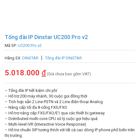
Tổng đài IP Dinstar UC200 Pro v2
Mã SP:
UC200 Pro v2
Hãng SX:
DINSTAR
Tổng đài IP DINSTAR
5.018.000
đ
(Giá chưa bao gồm VAT)
– Tổng đài IP tiết kiệm chi phí
– Hỗ trợ 200 máy nhánh, 30 cuộc gọi đồng thời
– Tích hợp sẵn 2 Line PSTN và 2 Line điện thoại Analog
– Nâng cấp tối đa 8 cổng FXS/FXO
– Hỗ trợ nâng cấp FXS/FXO/E1 qua các thiết bị gateway
– Distributed multi-core CPU xử lý cuộc gọi hiệu quả
– Multi-level IVR (Interactive Voice Response)
– Hỗ trợ chuẩn SIP tương thích với tất cả cac dòng IP phone phổ biến trên
thị trường