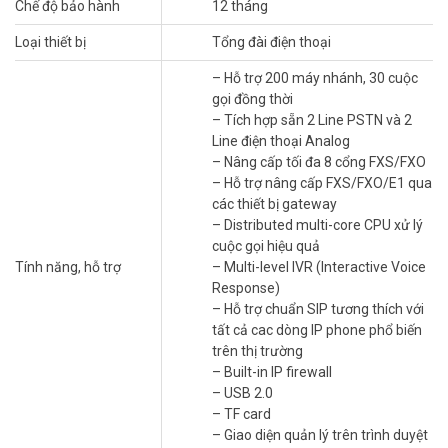
Chế độ bảo hành
12 tháng
Khả năng mở rộng linh hoạt:
Với khả năng mở rộng lên đến 200
Loại thiết bị
Tổng đài điện thoại
người dùng, Dinstar UC200 Pro v2 phù hợp cho cả doanh nghiệp
nhỏ và lớn, giúp doanh nghiệp sẵn sàng mở rộng trong tương lai.
– Hỗ trợ 200 máy nhánh, 30 cuộc
gọi đồng thời
Tính năng bảo mật cao:
Tổng đài được trang bị các phương thức
– Tích hợp sẵn 2 Line PSTN và 2
bảo mật tiên tiến, giúp bảo vệ thông tin liên lạc và ngăn chặn các
Line điện thoại Analog
cuộc tấn công mạng.
– Nâng cấp tối đa 8 cổng FXS/FXO
– Hỗ trợ nâng cấp FXS/FXO/E1 qua
Với những tính năng nổi bật và lợi ích đẳng cấp, tổng đài Dinstar
các thiết bị gateway
UC200 Pro v2 chính là lựa chọn lý tưởng cho mọi doanh nghiệp. Hãy
– Distributed multi-core CPU xử lý
liên hệ với chúng tôi để được tư vấn và hỗ trợ để tối ưu hóa hệ thống
cuộc gọi hiệu quả
liên lạc của bạn ngay hôm nay!
Tính năng, hỗ trợ
– Multi-level IVR (Interactive Voice
Response)
Thông số kỹ thuật tổng đài IP Dinstar
– Hỗ trợ chuẩn SIP tương thích với
UC200 Pro v2
tất cả cac dòng IP phone phổ biến
trên thị trường
– Tổng đài IP tiết kiệm chi phí
– Built-in IP firewall
– Hỗ trợ 200 máy nhánh, 30 cuộc gọi đồng thời
– USB 2.0
– Tích hợp sẵn 2 Line PSTN và 2 Line điện thoại Analog
– TF card
– Nâng cấp tối đa 8 cổng FXS/FXO
– Giao diện quản lý trên trình duyệt
– Hỗ trợ nâng cấp FXS/FXO/E1 qua các thiết bị gateway