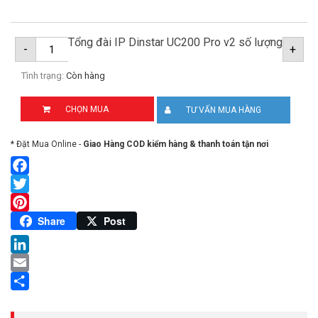
Tổng đài IP Dinstar UC200 Pro v2 số lượng
-
+
Tình trạng:
Còn hàng
CHỌN MUA
TƯ VẤN MUA HÀNG
* Đặt Mua Online -
Giao Hàng COD kiểm hàng & thanh toán tận nơi
Facebook
Twitter
Pinterest
Share
Post
LinkedIn
Email
Share