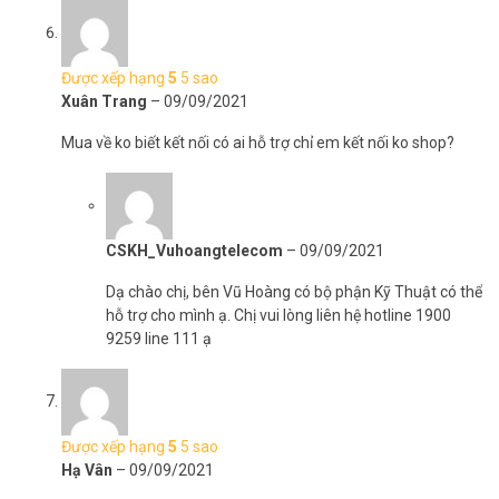
– 1 Thẻ bảo hành chính hãng
***
Vũ Hoàng Telecom
xin cảm ơn bạn đã ghé thăm Website
Được xếp hạng
5
5 sao
Online của công ty chúng tôi. Chúng tôi xin cam kết tất cả những
Xuân Trang
–
09/09/2021
sản phẩm trong gian hàng đều có nguồn gốc và xuất xứ rõ ràng,
đưa lợi ích và sức khỏe của khách hàng lên hàng đầu. Đến đây, bạn
Mua về ko biết kết nối có ai hỗ trợ chỉ em kết nối ko shop?
sẽ nhận được sản phẩm có chất lượng tốt, chế độ hậu mãi dài lâu
cùng giá thành phải chăng.
Đặt hàng ngay TV Box Vinabox X20 RAM 4GB xin vui lòng liên hệ
HOTLINE 1900 9259 để được hỗ trợ nhanh nhất. Tham khảo thêm
CSKH_Vuhoangtelecom
–
09/09/2021
thông tin tại
Facebook Vuhoangtelecom
nhé.
Dạ chào chị, bên Vũ Hoàng có bộ phận Kỹ Thuật có thể
hỗ trợ cho mình ạ. Chị vui lòng liên hệ hotline 1900
9259 line 111 ạ
Được xếp hạng
5
5 sao
Hạ Vân
–
09/09/2021