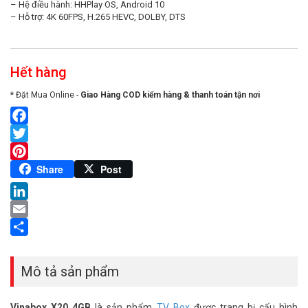
– Hệ điều hành: HHPlay OS, Android 10
– Hỗ trợ: 4K 60FPS, H.265 HEVC, DOLBY, DTS
Hết hàng
* Đặt Mua Online -
Giao Hàng COD kiểm hàng & thanh toán tận nơi
Facebook
Twitter
Pinterest
Share
Post
LinkedIn
Email
Share
Mô tả sản phẩm
Vinabox X20 4GB
là sản phẩm
TV Box
được trang bị cấu hình