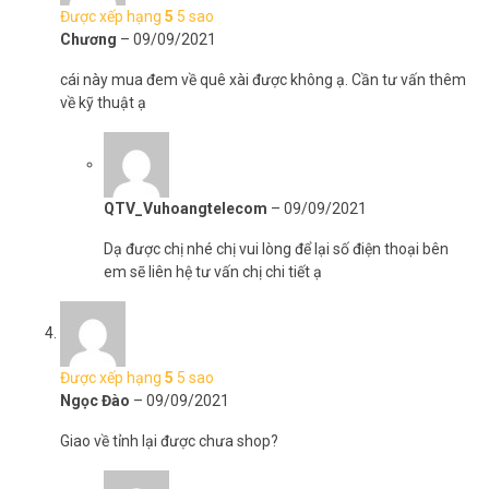
nhiên để sử dụng hiệu quả nhất chúng tôi khuyên bạn hãy lựa chọn
Được xếp hạng
5
5 sao
KM950V hoặc KM650V để có một trải nghiệm tốt nhất. Ngoài ra
Chương
–
09/09/2021
chính chức năng tìm kiếm giọng nói đa dạng trên Vinabox X20
cái này mua đem về quê xài được không ạ. Cần tư vấn thêm
cũng sẽ làm bạn cảm thấy đơn giản hơn nhiều so với các thiết bị
về kỹ thuật ạ
khác. Bạn hoàn toàn có thể tìm kiếm giọng nói ngay từ giao diện
chính và mở xem trực tiếp, đồng thời bạn cũng có thể tìm kiếm
giọng nói trong các ứng dụng riêng biệt như Youtube, CHPlay,
HDTivi mà không chung một trình tìm kiếm và trả 1 kết quả như
trên các box chạy Android TV như Mibox 4K hay Meecool KM9…
QTV_Vuhoangtelecom
–
09/09/2021
Dạ được chị nhé chị vui lòng để lại số điện thoại bên
em sẽ liên hệ tư vấn chị chi tiết ạ
Được xếp hạng
5
5 sao
Ngọc Đào
–
09/09/2021
Giao về tỉnh lại được chưa shop?