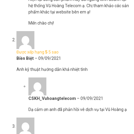
thoại
hệ thống Vũ Hoàng Telecom ạ. Chị tham khảo các sản
– Xem Youtube không bị quảng cáo, đọc báo, lướt web
phẩm khác tại website bên em ạ!
– Hàng ngàn nội dung hài tết, Thúy Nga chỉ có trên Vinabox
Mến chào chị!
Được xếp hạng
5
5 sao
Biền Biệt
–
09/09/2021
Anh kỹ thuật hướng dẫn khá nhiệt tình
CSKH_Vuhoangtelecom
–
09/09/2021
Dạ cảm ơn anh đã phản hồi vê dịch vụ tại Vũ Hoàng ạ
Nếu cần tìm ra một chiếc TV Box có hỗ trợ tìm kiếm bằng giọng nói
tốt nhất hiện tại thì Vinabox X20 chính là ứng viên số 1. Điều này có
được vì X20 có khả năng tương thích hoàn toàn với các loại chuột
bay voice hay điều khiển voice mà trên thị trường đang bán. Tuy