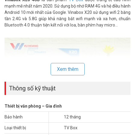
mạnh mẽ nhất năm 2020. Sử dụng bộ nhớ RAM 4G và hệ điều hành
Android 10 mới nhất của Google. Vinabox X20 sử dụng wifi 2 băng
tần 2.4G và 5.8G giúp khả năng bắt wifi mạnh và xa hơn, chuẩn
Bluetooth 4.0 thuận tiện kết nối với loa, bàn phím hay micro…
Xem thêm
Thông số kỹ thuật
Thiết bị văn phòng – Gia đình
Bảo hành
12 tháng
Loại thiết bị
TV Box
Vinabox X20 4GB tích hợp đầy đủ các chuẩn