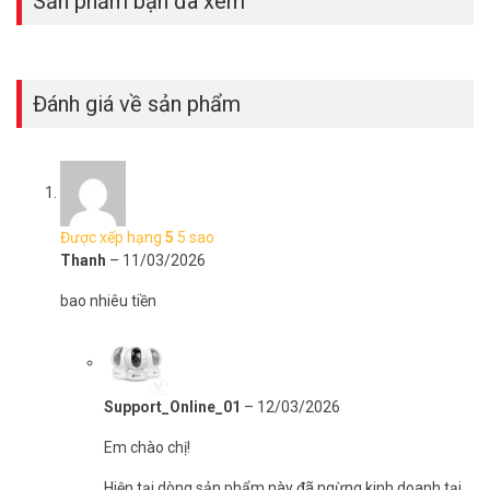
Sản phẩm bạn đã xem
Đánh giá về sản phẩm
Được xếp hạng
5
5 sao
Thanh
–
11/03/2026
bao nhiêu tiền
Tích hợp nhiều tính năng giải trí trong Vinabox
X20
– Xem trên dưới 200 kênh truyền hình đặc sắc trong và ngoài nước
Support_Online_01
–
12/03/2026
– Xem các trận bóng đá trực tiếp từ Ngoại Hạng Anh đến cúp C1
Châu Âu
Em chào chị!
– Xem 10.000 phim bom tấn được cập nhật liên tục
– Hát karaoke trực tuyến, chọn bài, tại playlist dễ dàng bằng điện
Hiện tại dòng sản phẩm này đã ngừng kinh doanh tại