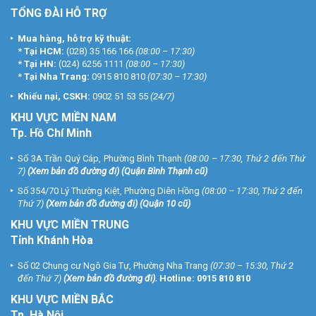
TỔNG ĐÀI HỖ TRỢ
Mua hàng, hỗ trợ kỹ thuật:
*
Tại HCM:
(028) 35 166 166
(08:00 – 17:30)
*
Tại HN:
(024) 6256 1111
(08:00 – 17:30)
*
Tại Nha Trang:
0915 810 810
(07:30 – 17:30)
Khiếu nại, CSKH:
0902 51 53 55
(24/7)
KHU
VỰC MIỀN NAM
Tp. Hồ Chí Minh
Số 3A Trần Quý Cáp, Phường Bình Thạnh
(08:00 – 17:30, Thứ 2 đến Thứ
7)
(
Xem bản đồ đường đi
) (Quận Bình Thạnh cũ)
Số 354/70 Lý Thường Kiệt, Phường Diên Hồng
(08:00 – 17:30, Thứ 2 đến
Thứ 7)
(
Xem bản đồ đường đi
) (Quận 10 cũ)
KHU VỰC MIỀN TRUNG
Tỉnh Khánh Hòa
Số 02 Chung cư Ngô Gia Tự, Phường Nha Trang
(07:30 – 15:30, Thứ 2
đến Thứ 7)
(
Xem bản đồ đường đi
).
Hotline:
0915 810 810
KHU VỰC MIỀN BẮC
Tp. Hà Nội