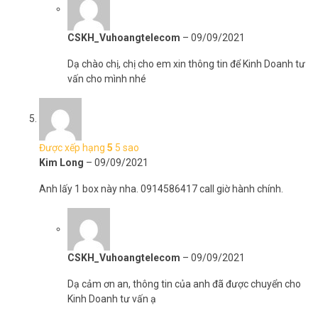
CSKH_Vuhoangtelecom
–
09/09/2021
Dạ chào chị, chị cho em xin thông tin để Kinh Doanh tư
Thông số kỹ thuật Android Box MYTV NET
vấn cho mình nhé
1C Ram 2G Rom 16GB
– CPU: Rockchip RK 3328
– RAM: 4GB DDR3
– ROM: 32GB EMMC
Được xếp hạng
5
5 sao
– Hệ điều hành: HHPlay OS, Android 10
Kim Long
–
09/09/2021
– Hỗ trợ: 4K 60FPS, H.265 HEVC, DOLBY, DTS
– Xuất xứ: Thương hiệu Việt Nam
Anh lấy 1 box này nha. 0914586417 call giờ hành chính.
– Bảo hành: 12 tháng.
Bộ sản phẩm bao gồm:
– 1 TV Box Vinabox X20
– 1 Cab kết nối HDMI
CSKH_Vuhoangtelecom
–
09/09/2021
– 1 Cab kết nối AV
Dạ cảm ơn an, thông tin của anh đã được chuyển cho
– 1 Điều khiển hồng ngoại
Kinh Doanh tư vấn ạ
– 1 Nguồn 5V/2A
– 1 Sách hướng dẫn sử dụng