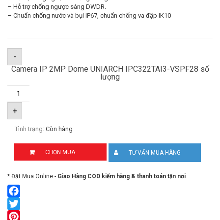
– Hỗ trợ chống ngược sáng DWDR.
– Chuẩn chống nước và bụi IP67, chuẩn chống va đập IK10
-
Camera IP 2MP Dome UNIARCH IPC322TAI3-VSPF28 số
lượng
+
Tình trạng:
Còn hàng
CHỌN MUA
TƯ VẤN MUA HÀNG
* Đặt Mua Online -
Giao Hàng COD kiểm hàng & thanh toán tận nơi
Facebook
Twitter