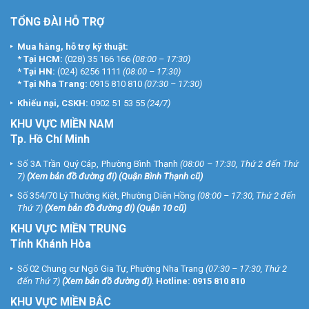
TỔNG ĐÀI HỖ TRỢ
Mua hàng, hỗ trợ kỹ thuật:
*
Tại HCM:
(028) 35 166 166
(08:00 – 17:30)
*
Tại HN:
(024) 6256 1111
(08:00 – 17:30)
*
Tại Nha Trang:
0915 810 810
(07:30 – 17:30)
Khiếu nại, CSKH:
0902 51 53 55
(24/7)
KHU
VỰC MIỀN NAM
Tp. Hồ Chí Minh
Số 3A Trần Quý Cáp, Phường Bình Thạnh
(08:00 – 17:30, Thứ 2 đến Thứ
7)
(
Xem bản đồ đường đi
) (Quận Bình Thạnh cũ)
Số 354/70 Lý Thường Kiệt, Phường Diên Hồng
(08:00 – 17:30, Thứ 2 đến
Thứ 7)
(
Xem bản đồ đường đi
) (Quận 10 cũ)
KHU VỰC MIỀN TRUNG
Tỉnh Khánh Hòa
Số 02 Chung cư Ngô Gia Tự, Phường Nha Trang
(07:30 – 17:30, Thứ 2
đến Thứ 7)
(
Xem bản đồ đường đi
).
Hotline:
0915 810 810
KHU VỰC MIỀN BẮC