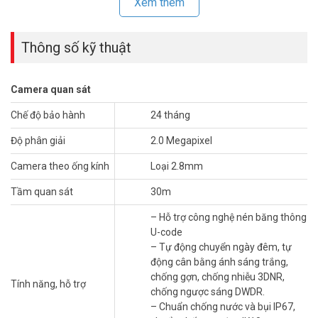
Xem thêm
Thông số kỹ thuật
Camera quan sát
Chế độ bảo hành
24 tháng
Độ phân giải
2.0 Megapixel
Camera quan sát UNIARCH
IPC322TAI3-VSPF28 này được thiết kế
Camera theo ống kính
Loại 2.8mm
hỗ trợ chuẩn chống nước IP67 khi lắp đặt ngoài trời. Sản phẩm nổi
tiếng toàn cầu với những tính năng ưu việt nhất đang có giá ưu đãi
Tầm quan sát
30m
tốt trên toàn quốc tại Vuhoangtelecom.
– Hỗ trợ công nghệ nén băng thông
Thông số kỹ thuật camera IP 2MP Dome
U-code
UNIARCH IPC322TAI3-VSPF28
– Tự động chuyển ngày đêm, tự
động cân bằng ánh sáng trắng,
– Độ phân giải: 2MP (1920*1080), Max 25fps
chống gợn, chống nhiễu 3DNR,
Tính năng, hỗ trợ
– Chuẩn nén: Ultra265/ H.265/ H.264/ MJPEG
chống ngược sáng DWDR.
– Hỗ trợ 3 luồng video
– Chuẩn chống nước và bụi IP67,
– Ống kính cố định 2.8mm. Góc quan sát 112,7 độ