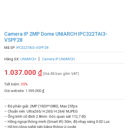
Camera IP 2MP Dome UNIARCH IPC322TAI3-
VSPF28
Mã SP:
IPC322TAI3-VSPF28
Hãng SX:
UNIARCH
Camera IP UNIARCH
1.037.000
đ
(Giá đã bao gồm VAT)
Tiết kiệm:
35%
Giá website: 1.595.000
đ
– Độ phân giải: 2MP (1920*1080), Max 25fps
– Chuẩn nén: Ultra265/ H.265/ H.264/ MJPEG
– Ống kính cố định 2.8mm. Góc quan sát 112,7 độ
– Hồng ngoại thông minh (Smart IR) 30m, độ nhạy sáng 0.02 Lux.
– Hỗ trợ công nghệ nén băng thông U-code