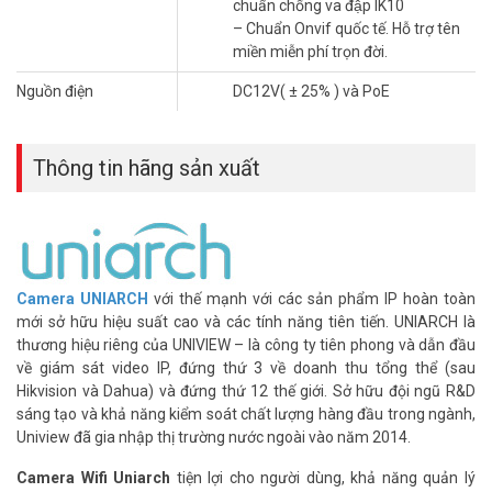
chuẩn chống va đập IK10
– Hồng ngoại thông minh (Smart IR) 30m, độ nhạy sáng 0.02 Lux.
– Chuẩn Onvif quốc tế. Hỗ trợ tên
– Hỗ trợ công nghệ nén băng thông U-code
miền miễn phí trọn đời.
– Tự động chuyển ngày đêm, tự động cân bằng ánh sáng trắng,
chống gợn, chống nhiễu 3DNR, chống ngược sáng DWDR.
Nguồn điện
DC12V( ± 25% ) và PoE
– Chuẩn chống nước và bụi IP67, chuẩn chống va đập IK10
– Chuẩn Onvif quốc tế. Hỗ trợ tên miền miễn phí trọn đời.
– Nguồn cấp DC12V( ± 25% ) và PoE
Thông tin hãng sản xuất
– Xuất xứ: Trung Quốc.
– Bảo hành: 24 tháng.
Đặt mua hàng Online ngay hôm nay để được hỗ trợ giá tốt nhất.
Tham khảo thêm thông tin tại
Facebook Vuhoangtelecom
nhé.
Camera
UNIARCH
với thế mạnh với các sản phẩm IP hoàn toàn
mới sở hữu hiệu suất cao và các tính năng tiên tiến. UNIARCH là
thương hiệu riêng của UNIVIEW – là công ty tiên phong và dẫn đầu
về giám sát video IP, đứng thứ 3 về doanh thu tổng thể (sau
Hikvision và Dahua) và đứng thứ 12 thế giới. Sở hữu đội ngũ R&D
sáng tạo và khả năng kiểm soát chất lượng hàng đầu trong ngành,
Uniview đã gia nhập thị trường nước ngoài vào năm 2014.
Camera Wifi Uniarch
tiện lợi cho người dùng, khả năng quản lý