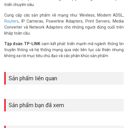
mà không bị giật lag. Đây là tính năng lý tưởng cho các gia đình có
triển chuyên sâu.
nhiều người học và làm việc trực tuyến, hay các văn phòng nhỏ.
Cung cấp các sản phẩm về mạng như: Wireless, Modem ADSL,
Kết nối USB 3.0 mạnh mẽ
Routers
, IP Cameras, Powerline Adapters, Print Servers, Media
Cổng USB 3.0 giúp truyền dữ liệu với tốc độ siêu nhanh, giảm độ trễ
Converter và Network Adapters cho những người dùng cuối trên
khi chơi game hay gọi video, nhanh hơn tới 10 lần so với chuẩn USB
khắp toàn cầu.
2.0.
Tập đoàn TP-LINK
cam kết phát triển mạnh mẽ ngành thông tin
Bảo mật WPA3 nâng cao
truyền thông và hệ thống mạng qua việc liên tục cải thiện nhưng
không xa rời mục tiêu chủ đạo và các phân khúc sản phẩm
Bảo vệ mạng Wi-Fi của bạn khỏi các mối đe dọa trực tuyến. Tính
năng này đặc biệt quan trọng với các cửa hàng hay văn phòng cần
bảo vệ dữ liệu giao dịch.
Sản phẩm liên quan
Cắm và chạy (Plug-and-play)
Tương thích hoàn hảo với Windows 10 và Windows 11. Chỉ cần cắm
thiết bị vào cổng USB là bạn đã có thể sử dụng ngay mà không cần
cài đặt phức tạp.
Sản phẩm bạn đã xem