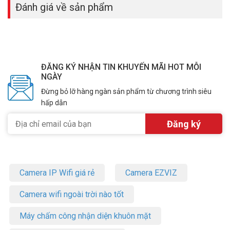
Đánh giá về sản phẩm
ĐĂNG KÝ NHẬN TIN KHUYẾN MÃI HOT MỖI
NGÀY
Đừng bỏ lỡ hàng ngàn sản phẩm từ chương trình siêu
hấp dẫn
Ứng Dụng Thực Tế Của USB Wi-Fi TP-Link
Archer TX30U Plus
Bạn có thể áp dụng USB Wi-Fi TP-Link Archer TX30U Plus vào cuộc
sống hằng ngày để cải thiện tốc độ mạng một cách hiệu quả.
Tại gia đình
Camera IP Wifi giá rẻ
Camera EZVIZ
Bạn đã từng trải nghiệm cảm giác xem phim 4K trên Netflix bị gián
Camera wifi ngoài trời nào tốt
đoạn vì đường truyền không ổn định chưa? USB Wi-Fi TP-Link
Archer TX30U Plus sẽ giải quyết vấn đề đó. Chỉ cần cắm vào máy
Máy chấm công nhận diện khuôn mặt
tính bàn cũ, bạn có thể tận hưởng những bộ phim hay chương trình
giải trí một cách mượt mà nhất.