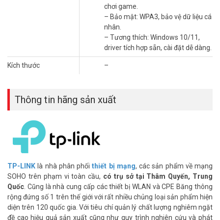
chơi game.
Ăng-ten kép linh hoạt
– Bảo mật: WPA3, bảo vệ dữ liệu cá
Hai ăng-ten xoay được giúp bạn tùy chỉnh hướng để bắt sóng tốt
nhân.
nhất, giảm thiểu tình trạng mất kết nối hay điểm chết Wi-Fi, đặc biệt
– Tương thích: Windows 10/11,
khi router ở xa.
driver tích hợp sẵn, cài đặt dễ dàng.
Kích thước
–
Thông tin hãng sản xuất
TP-LINK
là nhà phân phối
thiết bị mạng
, các sản phẩm về mạng
SOHO trên phạm vi toàn cầu,
có trụ sở tại Thâm Quyến, Trung
Quốc
. Cũng là nhà cung cấp các thiết bị WLAN và CPE Băng thông
Công nghệ MU-MIMO & OFDMA
rộng đứng số 1 trên thế giới với rất nhiều chủng loại sản phẩm hiện
diện trên 120 quốc gia. Với tiêu chí quản lý chất lượng nghiêm ngặt
Cải thiện hiệu suất mạng, cho phép nhiều thiết bị kết nối cùng lúc
đề cao hiệu quả sản xuất cũng như quy trình nghiên cứu và phát