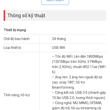
Thông số kỹ thuật
Thiết bị mạng
Chế độ bảo hành
24 tháng
Loại thiết bị
USB Wifi
– Tốc độ WiFi: Lên đến 1800Mbps
(1201Mbps trên 5GHz, 574Mbps
trên 2.4GHz), chuẩn 802.11ax (WiFi
6 Điểm Nổi Bật Không Thể Bỏ Qua USB TP-
6).
Link Archer TX30U Plus
– Ăng-ten: 2 ăng-ten ngoài độ lợi
cao, xoay 180°, hỗ trợ
Tốc độ AX1800 siêu tốc
Beamforming.
Tận hưởng tốc độ lên đến 1201 Mbps trên băng tần 5GHz cho các
– Cổng kết nối: USB 3.0 (nhanh gấp
Tính năng, hỗ trợ
tác vụ nặng như xem phim 4K hay chơi game online, và 574 Mbps
10 lần USB 2.0, tương thích ngược).
trên 2.4GHz để lướt web hay đọc tin tức mượt mà. Tốc độ này
– Công nghệ: MU-MIMO, OFDMA,
nhanh hơn gấp nhiều lần so với các USB Wi-Fi cũ.
giảm độ trễ, tối ưu streaming và