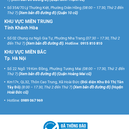
Số 354/70 Lý Thường Kiệt, Phường Diên Hồng
(08:00 – 17:30, Thứ 2 đến
Thứ 7)
(
Xem bản đồ đường đi
) (Quận 10 cũ)
KHU VỰC MIỀN TRUNG
Tỉnh Khánh Hòa
Số 02 Chung cư Ngô Gia Tự, Phường Nha Trang
(07:30 – 17:30, Thứ 2
đến Thứ 7)
(
Xem bản đồ đường đi
).
Hotline:
0915 810 810
KHU VỰC MIỀN BẮC
Tp. Hà Nội
Số 22 Ngõ 19 Kim Đồng, Phường Tương Mai
(08:00 – 17:30, Thứ 2 đến
Thứ 7)
(
Xem bản đồ đường đi
) (Quận Hoàng Mai cũ)
Km17+, QL32, Thôn Cao Trung, Xã Hoài Đức
(Đối diện Khu Đô Thị Tân
Tây Đô)
(8:00 – 17:30, Thứ 2 đến Thứ 7)
(
Xem bản đồ đường đi
) (Huyện
Hoài Đức cũ)
Hotline:
0989 067 969