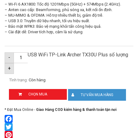
– Wi-Fi 6 AX1800: Tốc độ 1201Mbps (5GHz) + 574Mbps (2.4GHz).
– Anten cao cấp: Beamforming, phủ sóng xa, kết nối ổn định.
– MU-MIMO & OFDMA: Hỗ trợ nhiều thiết bị, giảm độ trễ.
– USB 3.0: Truyền dữ liệu nhanh, tối ưu hiệu suất.
– Bảo mật WPA3: Bảo vệ mạng khỏi tấn công hiệu quả.
– Cài đặt dễ: Driver tích hợp, cắm là sử dụng
USB WiFi TP-Link Archer TX30U Plus số lượng
-
+
Tình trạng:
Còn hàng
CHỌN MUA
TƯ VẤN MUA HÀNG
* Đặt Mua Online -
Giao Hàng COD kiểm hàng & thanh toán tận nơi
Facebook
Twitter