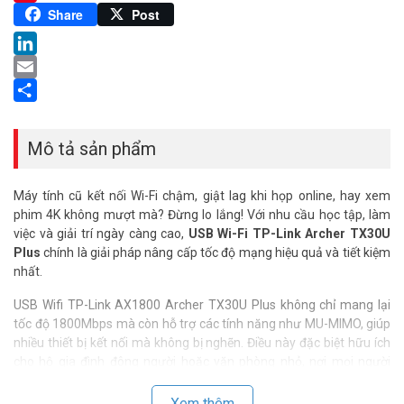
Pinterest
Share
Post
LinkedIn
Email
Share
Mô tả sản phẩm
Máy tính cũ kết nối Wi-Fi chậm, giật lag khi họp online, hay xem
phim 4K không mượt mà? Đừng lo lắng! Với nhu cầu học tập, làm
việc và giải trí ngày càng cao,
USB Wi-Fi TP-Link Archer TX30U
Plus
chính là giải pháp nâng cấp tốc độ mạng hiệu quả và tiết kiệm
nhất.
USB Wifi TP-Link AX1800 Archer TX30U Plus không chỉ mang lại
tốc độ 1800Mbps mà còn hỗ trợ các tính năng như MU-MIMO, giúp
nhiều thiết bị kết nối mà không bị nghẽn. Điều này đặc biệt hữu ích
cho hộ gia đình đông người hoặc văn phòng nhỏ, nơi mọi người
cùng online.
Xem thêm