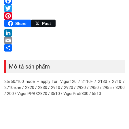
Facebook
Twitter
Pinterest
Share
Post
LinkedIn
Email
Share
Mô tả sản phẩm
25/50/100 node – apply for: Vigor120 / 2110F / 2130 / 2710 /
2710e,ne / 2820 / 2830 / 2910 / 2920 / 2930 / 2950 / 2955 / 3200
/ 200 / VigorIPPBX2820 / 3510 / VigorPro5300 / 5510