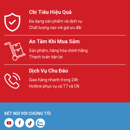
Chi Tiêu Hiệu Quả
Đa dạng sản phẩm và dịch vụ
Chất lượng cao với giá ưu đãi
An Tâm Khi Mua Sắm
Sản phẩm, hàng hóa chính hãng
Thanh toán tiện lợi
Dịch Vụ Chu Đáo
Giao hàng nhanh trong 24h
Hotline phục vụ cả T7 và CN
KẾT NỐI VỚI CHÚNG TÔI