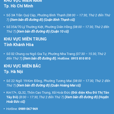
KHU
VỰC MIỀN NAM
Tp. Hồ Chí Minh
Số 3A Trần Quý Cáp, Phường Bình Thạnh
(08:00 – 17:30, Thứ 2 đến Thứ
7)
(
Xem bản đồ đường đi
) (Quận Bình Thạnh cũ)
Số 354/70 Lý Thường Kiệt, Phường Diên Hồng
(08:00 – 17:30, Thứ 2 đến
Thứ 7)
(
Xem bản đồ đường đi
) (Quận 10 cũ)
KHU VỰC MIỀN TRUNG
Tỉnh Khánh Hòa
Số 02 Chung cư Ngô Gia Tự, Phường Nha Trang
(07:30 – 15:30, Thứ 2
đến Thứ 7)
(
Xem bản đồ đường đi
).
Hotline:
0915 810 810
KHU VỰC MIỀN BẮC
Tp. Hà Nội
Số 22 Ngõ 19 Kim Đồng, Phường Tương Mai
(08:00 – 17:30, Thứ 2 đến
Thứ 7)
(
Xem bản đồ đường đi
) (Quận Hoàng Mai cũ)
Km17+, QL32, Thôn Cao Trung, Xã Hoài Đức
(Đối diện Khu Đô Thị Tân
Tây Đô)
(8:00 – 17:30, Thứ 2 đến Thứ 7)
(
Xem bản đồ đường đi
) (Huyện
Hoài Đức cũ)
Hotline:
0989 067 969