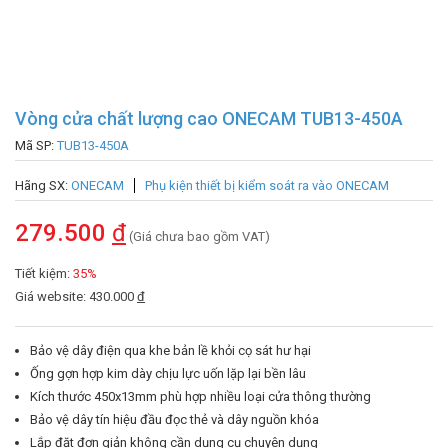
Vòng cửa chất lượng cao ONECAM TUB13-450A
Mã SP:
TUB13-450A
Hãng SX:
ONECAM
Phụ kiện thiết bị kiểm soát ra vào ONECAM
279.500
đ
(Giá chưa bao gồm VAT)
Tiết kiệm:
35%
Giá website: 430.000
đ
Bảo vệ dây điện qua khe bản lề khỏi cọ sát hư hại
Ống gợn hợp kim dày chịu lực uốn lặp lại bền lâu
Kích thước 450x13mm phù hợp nhiều loại cửa thông thường
Bảo vệ dây tín hiệu đầu đọc thẻ và dây nguồn khóa
Lắp đặt đơn giản không cần dụng cụ chuyên dụng