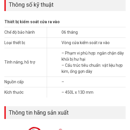
Thông số kỹ thuật
Thiết bị kiểm soát cửa ra vào
Chế độ bảo hành
06 tháng
Loại thiết bị
Vòng cửa kiểm soát ra vào
– Cáp bọc thép không gỉ bảo vệ với các đầu hợp kim kẽm.
– Ngăn ngừa dây bị đứt hoặc hư hỏng độc hại.
– Phạm vi phù hợp: ngăn chặn dây
– Có thể đi qua cáp có đường kính nhỏ hơn 8mm.
khỏi bị hư hại
Tính năng, hỗ trợ
– Cấu trúc tiêu chuẩn: vật liệu hợp
Thông số kỹ thuật Vòng cửa chất lượng
kim, ống gợn dày
cao ONECAM TUB13-450A
Nguồn cấp
–
– Phạm vi phù hợp: ngăn chặn dây khỏi bị hư hại
– Cấu trúc tiêu chuẩn: vật liệu hợp kim, ống gợn dày
Kích thước
– 450L x 13D mm
– Kích thước: 450L x 13D mm
– Xuất xứ: Trung Quốc.
– Bảo hành: 06 tháng.
Thông tin hãng sản xuất
Hỏi đáp thường gặp – FAQ
Vòng cửa TUB13-450A dùng để bảo vệ loại