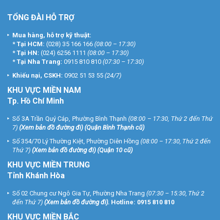
TỔNG ĐÀI HỖ TRỢ
Mua hàng, hỗ trợ kỹ thuật:
*
Tại HCM:
(028) 35 166 166
(08:00 – 17:30)
*
Tại HN:
(024) 6256 1111
(08:00 – 17:30)
*
Tại Nha Trang:
0915 810 810
(07:30 – 17:30)
Khiếu nại, CSKH:
0902 51 53 55
(24/7)
KHU
VỰC MIỀN NAM
Tp. Hồ Chí Minh
Số 3A Trần Quý Cáp, Phường Bình Thạnh
(08:00 – 17:30, Thứ 2 đến Thứ
7)
(
Xem bản đồ đường đi
) (Quận Bình Thạnh cũ)
Số 354/70 Lý Thường Kiệt, Phường Diên Hồng
(08:00 – 17:30, Thứ 2 đến
Thứ 7)
(
Xem bản đồ đường đi
) (Quận 10 cũ)
KHU VỰC MIỀN TRUNG
Tỉnh Khánh Hòa
Số 02 Chung cư Ngô Gia Tự, Phường Nha Trang
(07:30 – 15:30, Thứ 2
đến Thứ 7)
(
Xem bản đồ đường đi
).
Hotline:
0915 810 810
KHU VỰC MIỀN BẮC