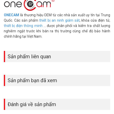
dây nào?
Phù hợp dây tín hiệu đầu đọc thẻ, dây nguồn khóa điện, dây
ONECAM
là thương hiệu OEM từ các nhà sản xuất uy tín tại Trung
camera. Bất kỳ loại dây nào phải đi qua khe bản lề đều cần bảo vệ.
Quốc. Các sản phẩm
thiết bị an ninh giám sát
, khóa cửa điện tử,
Ống gợn giúp dây không bị bẹp hay đứt ngầm theo thời gian đóng
thiết bị điện thông minh
... được phân phối và kiểm tra chất lượng
mở.
nghiêm ngặt trước khi bán ra thị trường cùng chế độ bảo hành
chính hãng tại Việt Nam.
Vòng cửa hợp kim có bền hơn loại nhựa thông
thường không?
Hợp kim cứng hơn nhựa, chịu được lực cọ sát và va đập lặp lại tốt
Sản phẩm liên quan
hơn. Ống gợn dày giúp phân tán lực uốn đều, không tập trung vào
một điểm. Tuổi thọ của vòng cửa hợp kim thường kéo dài hơn so
với nhựa thông thường.
Kích thước 450mm của vòng cửa TUB13-450A
Sản phẩm bạn đã xem
có đủ cho cửa thông thường không?
Chiều dài 450mm đủ bao phủ khe bản lề hầu hết cửa văn phòng và
cửa kho. Với cửa cao hơn hoặc có nhiều bản lề, có thể cần lắp nối
Đánh giá về sản phẩm
tiếp hai vòng. Nên đo khe bản lề cửa trước khi đặt hàng để chọn
đúng số lượng.