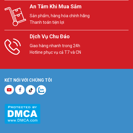
An Tâm Khi Mua Sắm
Sản phẩm, hàng hóa chính hãng
Thanh toán tiện lợi
Dịch Vụ Chu Đáo
Giao hàng nhanh trong 24h
Hotline phục vụ cả T7 và CN
KẾT NỐI VỚI CHÚNG TÔI