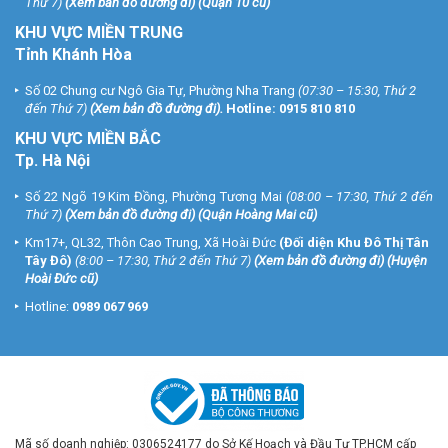
Thứ 7)
(
Xem bản đồ đường đi
) (Quận 10 cũ)
KHU VỰC MIỀN TRUNG
Tỉnh Khánh Hòa
Số 02 Chung cư Ngô Gia Tự, Phường Nha Trang
(07:30 – 15:30, Thứ 2
đến Thứ 7)
(
Xem bản đồ đường đi
).
Hotline:
0915 810 810
KHU VỰC MIỀN BẮC
Tp. Hà Nội
Số 22 Ngõ 19 Kim Đồng, Phường Tương Mai
(08:00 – 17:30, Thứ 2 đến
Thứ 7)
(
Xem bản đồ đường đi
) (Quận Hoàng Mai cũ)
Km17+, QL32, Thôn Cao Trung, Xã Hoài Đức
(Đối diện Khu Đô Thị Tân
Tây Đô)
(8:00 – 17:30, Thứ 2 đến Thứ 7)
(
Xem bản đồ đường đi
) (Huyện
Hoài Đức cũ)
Hotline:
0989 067 969
Mã số doanh nghiệp: 0306524177 do Sở Kế Hoạch và Đầu Tư TP.HCM cấp