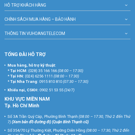
HỖ TRỢ KHÁCH HÀNG
CHÍNH SÁCH MUA HÀNG – BẢO HÀNH
THÔNG TIN VUHOANGTELECOM
TỔNG ĐÀI HỖ TRỢ
Mua hàng, hỗ trợ kỹ thuật:
*
Tại HCM:
(028) 35 166 166
(08:00 – 17:30)
*
Tại HN:
(024) 6256 1111
(08:00 – 17:30)
*
Tại Nha Trang:
0915 810 810
(07:30 – 17:30)
Khiếu nại, CSKH:
0902 51 53 55
(24/7)
KHU
VỰC MIỀN NAM
Tp. Hồ Chí Minh
Số 3A Trần Quý Cáp, Phường Bình Thạnh
(08:00 – 17:30, Thứ 2 đến Thứ
7)
(
Xem bản đồ đường đi
) (Quận Bình Thạnh cũ)
Số 354/70 Lý Thường Kiệt, Phường Diên Hồng
(08:00 – 17:30, Thứ 2 đến