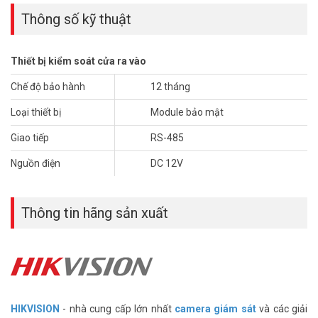
– Hỗ trợ 1 đầu đọc thẻ Wiegand.
Thông số kỹ thuật
– Giao tiếp: RS-485.
– Ngõ vào: 1 cửa từ ×1, 1 công tắc cửa ×1, lẫy chống trộm ×1.
– Ngõ ra: Relay công tắc cửa × 1, Relay báo động × 1.
Thiết bị kiểm soát cửa ra vào
– Nguồn điện: DC 12V.
– Xuất xứ: Trung Quốc.
Chế độ bảo hành
12 tháng
– Bảo hành: 24 tháng.
Loại thiết bị
Module bảo mật
Đặt mua hàng Online ngay HIKVISION DS-K1T671MF mới nhất, xin
Giao tiếp
RS-485
vui lòng liên hệ HOTLINE
1900.9259
để được hỗ trợ tốt nhất. Tham
khảo thêm hình ảnh tại
Facebook Vuhoangtelecom
nhé.
Nguồn điện
DC 12V
Thông tin hãng sản xuất
HIKVISION
- nhà cung cấp lớn nhất
camera giám sát
và các giải