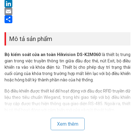
LinkedIn
Email
Share
Mô tả sản phẩm
Bộ kiểm soát cửa an toàn Hikvision DS-K2M060
là thiết bị trung
gian trong việc truyền thông tin giữa đầu đọc thẻ, nút Exit, bộ điều
khiển ra vào và khóa điện từ. Thiết bị cho phép duy trì trạng thái
cuối cùng của khóa trong trường hợp mất liên lạc với bộ điều khiển
hoặc hỏng bất kỳ thành phần nào của hệ thống.
Bộ điều khiển được thiết kế để hoạt động với đầu đọc RFID truyền dữ
liệu theo tiêu chuẩn Wiegand, trong khi giao tiếp với bộ điều khiển
truy cập được thực hiện thông qua giao diện RS-485. Ngoài ra, thiết
bị có thể hoạt động với cảm biến mở cửa và nút thoát hiểm.
Thông số kỹ thuật Module bảo mật
Xem thêm
Hikvision DS-K2M060