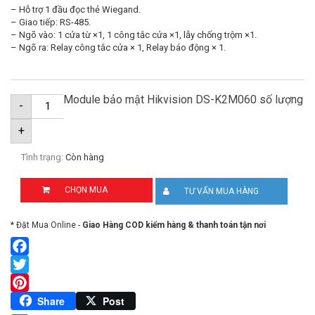
– Hỗ trợ 1 đầu đọc thẻ Wiegand.
– Giao tiếp: RS-485.
– Ngõ vào: 1 cửa từ ×1, 1 công tắc cửa ×1, lẫy chống trộm ×1.
– Ngõ ra: Relay công tắc cửa × 1, Relay báo động × 1.
Module bảo mật Hikvision DS-K2M060 số lượng
-
+
Tình trạng:
Còn hàng
CHỌN MUA
TƯ VẤN MUA HÀNG
* Đặt Mua Online -
Giao Hàng COD kiểm hàng & thanh toán tận nơi
Facebook
Twitter
Pinterest
Share
Post