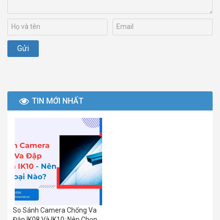
TIN MỚI NHẤT
So Sánh Camera Chống Va
Đập IK08 Và IK10: Nên Chọn