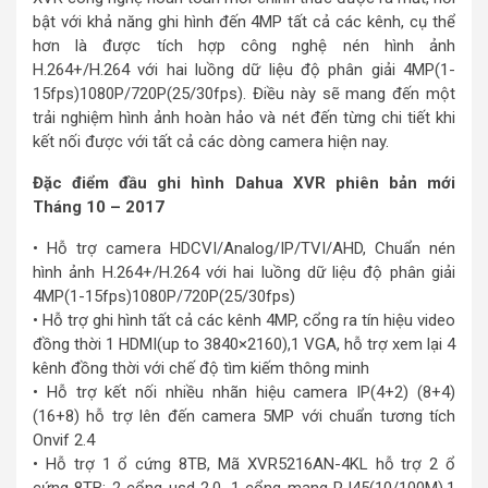
bật với khả năng ghi hình đến 4MP tất cả các kênh, cụ thể
hơn là được tích hợp công nghệ nén hình ảnh
H.264+/H.264 với hai luồng dữ liệu độ phân giải 4MP(1-
15fps)1080P/720P(25/30fps). Điều này sẽ mang đến một
trải nghiệm hình ảnh hoàn hảo và nét đến từng chi tiết khi
kết nối được với tất cả các dòng camera hiện nay.
Đặc điểm đầu ghi hình Dahua XVR phiên bản mới
Tháng 10 – 2017
• Hỗ trợ camera HDCVI/Analog/IP/TVI/AHD, Chuẩn nén
hình ảnh H.264+/H.264 với hai luồng dữ liệu độ phân giải
4MP(1-15fps)1080P/720P(25/30fps)
• Hỗ trợ ghi hình tất cả các kênh 4MP, cổng ra tín hiệu video
đồng thời 1 HDMI(up to 3840×2160),1 VGA, hỗ trợ xem lại 4
kênh đồng thời với chế độ tìm kiếm thông minh
• Hỗ trợ kết nối nhiều nhãn hiệu camera IP(4+2) (8+4)
(16+8) hỗ trợ lên đến camera 5MP với chuẩn tương tích
Onvif 2.4
• Hỗ trợ 1 ổ cứng 8TB, Mã XVR5216AN-4KL hỗ trợ 2 ổ