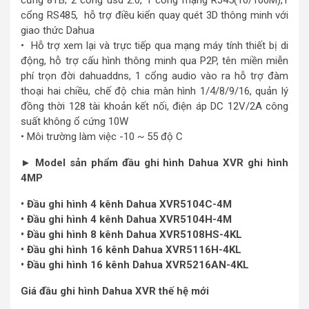
cứng 8TB; 2 cổng usd 2.0, 1 cổng mạng RJ45(10/100M),1
cổng RS485, hỗ trợ điều kiển quay quét 3D thông minh với
giao thức Dahua
• Hỗ trợ xem lại và trực tiếp qua mạng máy tính thiết bị di
động, hỗ trợ cấu hình thông minh qua P2P, tên miền miễn
phí trọn đời dahuaddns, 1 cổng audio vào ra hỗ trợ đàm
thoại hai chiều, chế độ chia màn hình 1/4/8/9/16, quản lý
đồng thời 128 tài khoản kết nối, điện áp DC 12V/2A công
suất không ổ cứng 10W
• Môi trường làm việc -10 ~ 55 độ C
► Model sản phẩm đầu ghi hình Dahua XVR ghi hình
4MP
• Đầu ghi hình 4 kênh Dahua XVR5104C-4M
• Đầu ghi hình 4 kênh Dahua XVR5104H-4M
• Đầu ghi hình 8 kênh Dahua XVR5108HS-4KL
• Đầu ghi hình 16 kênh Dahua XVR5116H-4KL
• Đầu ghi hình 16 kênh Dahua XVR5216AN-4KL
Giá đầu ghi hình Dahua XVR thế hệ mới