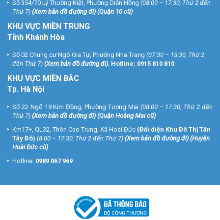
Số 354/70 Lý Thường Kiệt, Phường Diên Hồng
(08:00 – 17:30, Thứ 2 đến
Thứ 7)
(
Xem bản đồ đường đi
) (Quận 10 cũ)
KHU VỰC MIỀN TRUNG
Tỉnh Khánh Hòa
Số 02 Chung cư Ngô Gia Tự, Phường Nha Trang
(07:30 – 15:30, Thứ 2
đến Thứ 7)
(
Xem bản đồ đường đi
).
Hotline:
0915 810 810
KHU VỰC MIỀN BẮC
Tp. Hà Nội
Số 22 Ngõ 19 Kim Đồng, Phường Tương Mai
(08:00 – 17:30, Thứ 2 đến
Thứ 7)
(
Xem bản đồ đường đi
) (Quận Hoàng Mai cũ)
Km17+, QL32, Thôn Cao Trung, Xã Hoài Đức
(Đối diện Khu Đô Thị Tân
Tây Đô)
(8:00 – 17:30, Thứ 2 đến Thứ 7)
(
Xem bản đồ đường đi
) (Huyện
Hoài Đức cũ)
Hotline:
0989 067 969