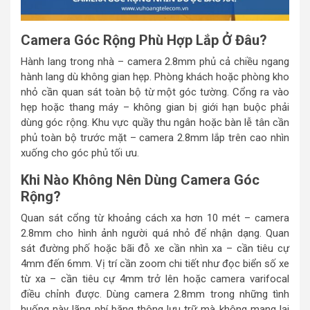
Camera Góc Rộng Phù Hợp Lắp Ở Đâu?
Hành lang trong nhà – camera 2.8mm phủ cả chiều ngang
hành lang dù không gian hẹp. Phòng khách hoặc phòng kho
nhỏ cần quan sát toàn bộ từ một góc tường. Cổng ra vào
hẹp hoặc thang máy – không gian bị giới hạn buộc phải
dùng góc rộng. Khu vực quầy thu ngân hoặc bàn lễ tân cần
phủ toàn bộ trước mặt – camera 2.8mm lắp trên cao nhìn
xuống cho góc phủ tối ưu.
Khi Nào Không Nên Dùng Camera Góc
Rộng?
Quan sát cổng từ khoảng cách xa hơn 10 mét – camera
2.8mm cho hình ảnh người quá nhỏ để nhận dạng. Quan
sát đường phố hoặc bãi đỗ xe cần nhìn xa – cần tiêu cự
4mm đến 6mm. Vị trí cần zoom chi tiết như đọc biển số xe
từ xa – cần tiêu cự 4mm trở lên hoặc camera varifocal
điều chỉnh được. Dùng camera 2.8mm trong những tình
huống này lãng phí băng thông lưu trữ mà không mang lại