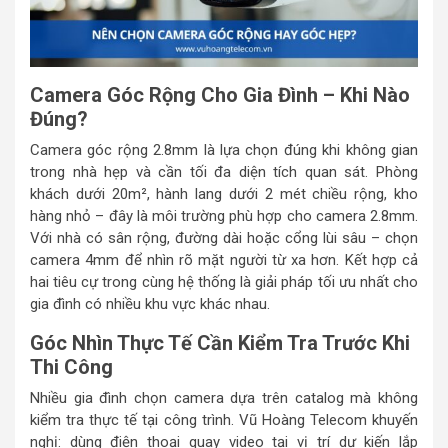
Camera Góc Rộng Cho Gia Đình – Khi Nào
Đúng?
Camera góc rộng 2.8mm là lựa chọn đúng khi không gian
trong nhà hẹp và cần tối đa diện tích quan sát. Phòng
khách dưới 20m², hành lang dưới 2 mét chiều rộng, kho
hàng nhỏ – đây là môi trường phù hợp cho camera 2.8mm.
Với nhà có sân rộng, đường dài hoặc cổng lùi sâu – chọn
camera 4mm để nhìn rõ mặt người từ xa hơn. Kết hợp cả
hai tiêu cự trong cùng hệ thống là giải pháp tối ưu nhất cho
gia đình có nhiều khu vực khác nhau.
Góc Nhìn Thực Tế Cần Kiểm Tra Trước Khi
Thi Công
Nhiều gia đình chọn camera dựa trên catalog mà không
kiểm tra thực tế tại công trình. Vũ Hoàng Telecom khuyến
nghị: dùng điện thoại quay video tại vị trí dự kiến lắp