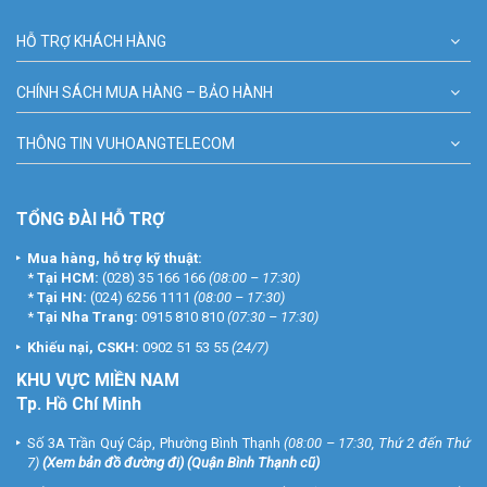
HỖ TRỢ KHÁCH HÀNG
CHÍNH SÁCH MUA HÀNG – BẢO HÀNH
THÔNG TIN VUHOANGTELECOM
TỔNG ĐÀI HỖ TRỢ
Mua hàng, hỗ trợ kỹ thuật:
*
Tại HCM:
(028) 35 166 166
(08:00 – 17:30)
*
Tại HN:
(024) 6256 1111
(08:00 – 17:30)
*
Tại Nha Trang:
0915 810 810
(07:30 – 17:30)
Khiếu nại, CSKH:
0902 51 53 55
(24/7)
KHU
VỰC MIỀN NAM
Tp. Hồ Chí Minh
Số 3A Trần Quý Cáp, Phường Bình Thạnh
(08:00 – 17:30, Thứ 2 đến Thứ
7)
(
Xem bản đồ đường đi
) (Quận Bình Thạnh cũ)