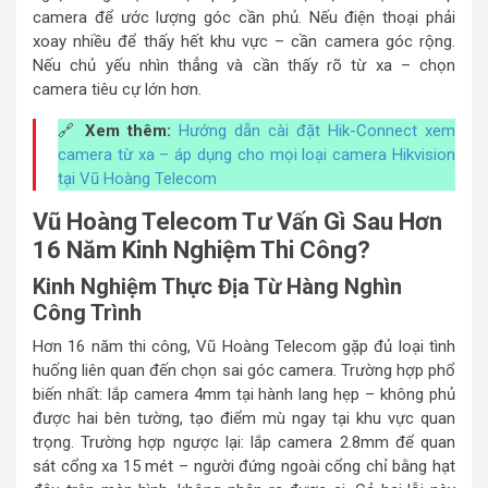
camera để ước lượng góc cần phủ. Nếu điện thoại phải
xoay nhiều để thấy hết khu vực – cần camera góc rộng.
Nếu chủ yếu nhìn thẳng và cần thấy rõ từ xa – chọn
camera tiêu cự lớn hơn.
🔗
Xem thêm:
Hướng dẫn cài đặt Hik-Connect xem
camera từ xa – áp dụng cho mọi loại camera Hikvision
tại Vũ Hoàng Telecom
Vũ Hoàng Telecom Tư Vấn Gì Sau Hơn
16 Năm Kinh Nghiệm Thi Công?
Kinh Nghiệm Thực Địa Từ Hàng Nghìn
Công Trình
Hơn 16 năm thi công, Vũ Hoàng Telecom gặp đủ loại tình
huống liên quan đến chọn sai góc camera. Trường hợp phổ
biến nhất: lắp camera 4mm tại hành lang hẹp – không phủ
được hai bên tường, tạo điểm mù ngay tại khu vực quan
trọng. Trường hợp ngược lại: lắp camera 2.8mm để quan
sát cổng xa 15 mét – người đứng ngoài cổng chỉ bằng hạt