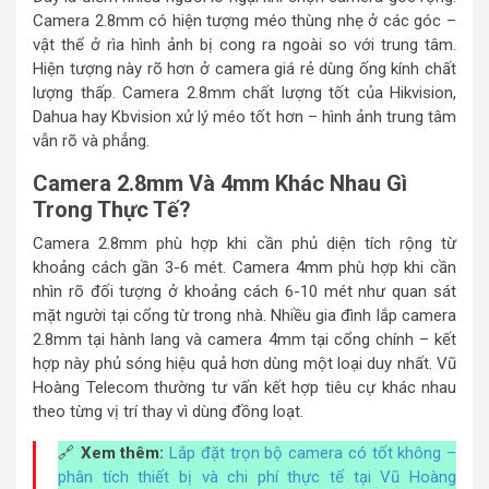
Camera 2.8mm có hiện tượng méo thùng nhẹ ở các góc –
vật thể ở rìa hình ảnh bị cong ra ngoài so với trung tâm.
Hiện tượng này rõ hơn ở camera giá rẻ dùng ống kính chất
lượng thấp. Camera 2.8mm chất lượng tốt của Hikvision,
Dahua hay Kbvision xử lý méo tốt hơn – hình ảnh trung tâm
vẫn rõ và phẳng.
Camera 2.8mm Và 4mm Khác Nhau Gì
Trong Thực Tế?
Camera 2.8mm phù hợp khi cần phủ diện tích rộng từ
khoảng cách gần 3-6 mét. Camera 4mm phù hợp khi cần
nhìn rõ đối tượng ở khoảng cách 6-10 mét như quan sát
mặt người tại cổng từ trong nhà. Nhiều gia đình lắp camera
2.8mm tại hành lang và camera 4mm tại cổng chính – kết
hợp này phủ sóng hiệu quả hơn dùng một loại duy nhất. Vũ
Hoàng Telecom thường tư vấn kết hợp tiêu cự khác nhau
theo từng vị trí thay vì dùng đồng loạt.
🔗
Xem thêm:
Lắp đặt trọn bộ camera có tốt không –
phân tích thiết bị và chi phí thực tế tại Vũ Hoàng