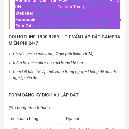
Hotline tư vấn:
Tại HCM
(028) 35 166 166
– Tại
HN
(024) 6256 1111
– Tại Nha Trang
0915 810 810
Website:
https://vuhoangtelecom.vn/
Facebook:
https://www.facebook.com/vuhoangtelecom
Zalo OA:
https://zalo.me/4227899741012417751
GỌI HOTLINE 1900 9259 – TƯ VẤN LẮP ĐẶT CAMERA
MIỄN PHÍ 24/7
Chuyên gia có mặt trong 2 giờ (nội thành HCM)
Kiểm tra miễn phí – báo giá trước khi làm
Cam kết bảo trì/ lắp mới xong trong ngày – không để doanh
nghiệp chờ đợi
---------------------------
FORM ĐĂNG KÝ DỊCH VỤ LẮP ĐẶT
(*) Thông tin bắt buộc
Tên khách hàng:
Địa chỉ: